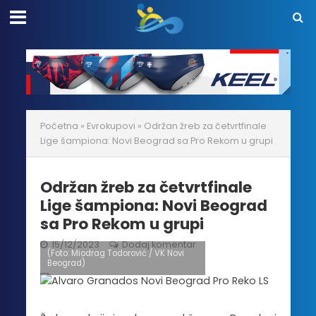
Početna
»
Evrokupovi
»
Održan žreb za četvrtfinale
Lige šampiona: Novi Beograd sa Pro Rekom u grupi
Održan žreb za četvrtfinale
Lige šampiona: Novi Beograd
sa Pro Rekom u grupi
15/12/2023
Dodaj komentar
(Foto: Miodrag Todorović / VK Novi
Beograd)