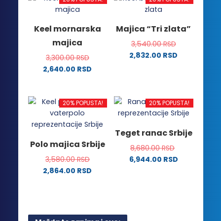
više
više
varijanti.
varijanti.
Keel mornarska
Majica “Tri zlata”
Opcije
Opcije
majica
3,540.00
RSD
mogu
mogu
2,832.00
RSD
biti
biti
3,300.00
RSD
Ovaj
izabrane
izabrane
2,640.00
RSD
proizvod
na
na
Ovaj
ima
stranici
stranici
proizvod
više
proizvoda.
proizvoda.
ima
20% POPUSTA!
20% POPUSTA!
varijanti.
više
Opcije
varijanti.
Teget ranac Srbije
mogu
Opcije
Polo majica Srbije
biti
8,680.00
RSD
mogu
izabrane
3,580.00
RSD
6,944.00
RSD
biti
na
2,864.00
RSD
izabrane
stranici
Ovaj
na
proizvoda.
proizvod
stranici
ima
proizvoda.
više