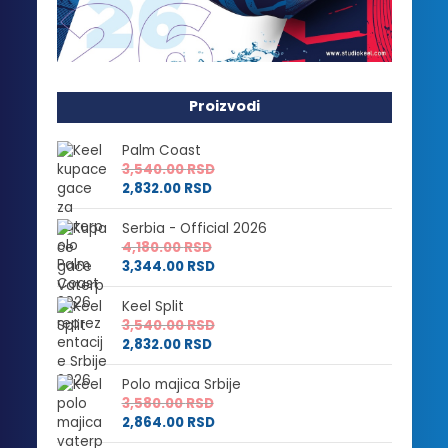
Proizvodi
Palm Coast
3,540.00
RSD
2,832.00
RSD
Serbia - Official 2026
4,180.00
RSD
3,344.00
RSD
Keel Split
3,540.00
RSD
2,832.00
RSD
Polo majica Srbije
3,580.00
RSD
2,864.00
RSD