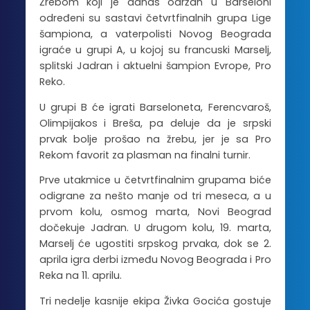
Žrebom koji je danas održan u Barseloni
određeni su sastavi četvrtfinalnih grupa Lige
šampiona, a vaterpolisti Novog Beograda
igraće u grupi A, u kojoj su francuski Marselj,
splitski Jadran i aktuelni šampion Evrope, Pro
Reko.
U grupi B će igrati Barseloneta, Ferencvaroš,
Olimpijakos i Breša, pa deluje da je srpski
prvak bolje prošao na žrebu, jer je sa Pro
Rekom favorit za plasman na finalni turnir.
Prve utakmice u četvrtfinalnim grupama biće
odigrane za nešto manje od tri meseca, a u
prvom kolu, osmog marta, Novi Beograd
dočekuje Jadran. U drugom kolu, 19. marta,
Marselj će ugostiti srpskog prvaka, dok se 2.
aprila igra derbi između Novog Beograda i Pro
Reka na 11. aprilu.
Tri nedelje kasnije ekipa Živka Gocića gostuje