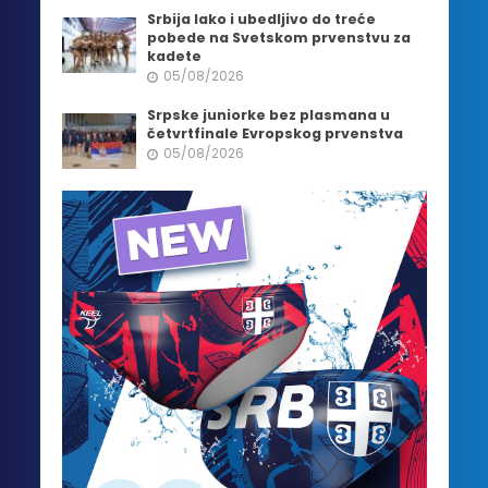
Srbija lako i ubedljivo do treće
pobede na Svetskom prvenstvu za
kadete
05/08/2026
Srpske juniorke bez plasmana u
četvrtfinale Evropskog prvenstva
05/08/2026