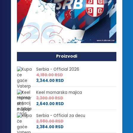
Proizvodi
Serbia - Official 2026
4,180.00
RSD
3,344.00
RSD
Keel mornarska majica
3,300.00
RSD
2,640.00
RSD
Serbia - Official za decu
2,980.00
RSD
2,384.00
RSD