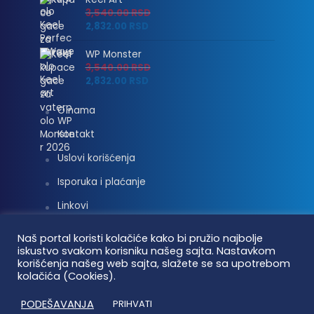
3,540.00
RSD
2,832.00
RSD
WP Monster
3,540.00
RSD
2,832.00
RSD
O nama
Kontakt
Uslovi korišćenja
Isporuka i plaćanje
Linkovi
Moj nalog
Naš portal koristi kolačiće kako bi pružio najbolje
iskustvo svakom korisniku našeg sajta. Nastavkom
korišćenja našeg web sajta, slažete se sa upotrebom
kolačića (Cookies).
Vaterpolo vesti © 2026. Sva prava zadržana.
PODEŠAVANJA
PRIHVATI