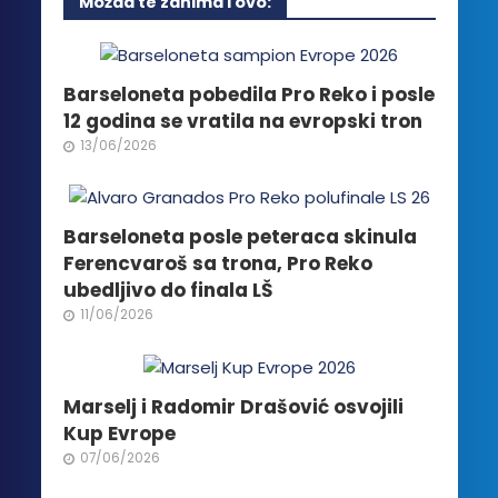
Možda te zanima i ovo:
varijanti.
Opcije
mogu
biti
Barseloneta pobedila Pro Reko i posle
izabrane
12 godina se vratila na evropski tron
na
13/06/2026
stranici
proizvoda.
Barseloneta posle peteraca skinula
Ferencvaroš sa trona, Pro Reko
ubedljivo do finala LŠ
11/06/2026
Marselj i Radomir Drašović osvojili
Kup Evrope
07/06/2026