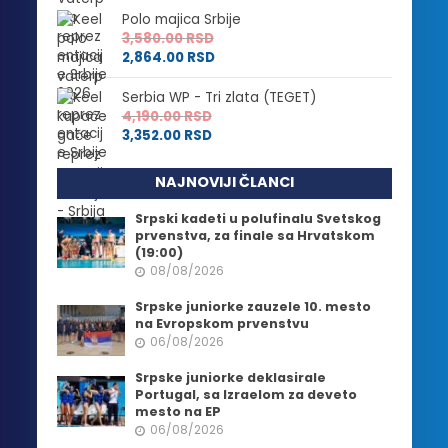
Polo majica Srbije
3,580.00
RSD
2,864.00
RSD
Serbia WP - Tri zlata (TEGET)
4,190.00
RSD
3,352.00
RSD
NAJNOVIJI ČLANCI
Srpski kadeti u polufinalu Svetskog
prvenstva, za finale sa Hrvatskom
(19:00)
08/08/2026
Srpske juniorke zauzele 10. mesto
na Evropskom prvenstvu
06/08/2026
Srpske juniorke deklasirale
Portugal, sa Izraelom za deveto
mesto na EP
06/08/2026