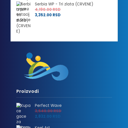
Serbia WP - Tri zlata (CRVENE)
4,190.00
RSD
3,352.00
RSD
Proizvodi
Perfect Wave
3,540.00
RSD
2,832.00
RSD
Keel Art