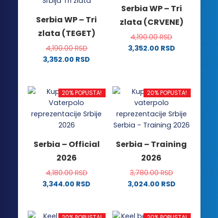
Serbia WP – Tri
Serbia WP – Tri
zlata (CRVENE)
zlata (TEGET)
4,190.00
RSD
4,190.00
RSD
3,352.00
RSD
Ovaj
3,352.00
RSD
Ovaj
proizvod
proizvod
ima
ima
više
20% POPUSTA!
20% POPUSTA!
više
varijanti.
varijanti.
Opcije
Opcije
mogu
mogu
biti
Serbia – Official
Serbia – Training
biti
izabrane
2026
2026
izabrane
na
na
stranici
4,180.00
RSD
3,780.00
RSD
stranici
proizvoda.
3,344.00
RSD
3,024.00
RSD
proizvoda.
Ovaj
Ovaj
proizvod
proizvod
ima
ima
20% POPUSTA!
20% POPUSTA!