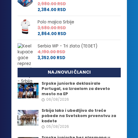
2,980.00
RSD
2,384.00
RSD
Polo majica Srbije
3,580.00
RSD
2,864.00
RSD
Serbia WP - Tri zlata (TEGET)
4,190.00
RSD
3,352.00
RSD
NAJNOVIJI ČLANCI
Srpske juniorke deklasirale
Portugal, sa Izraelom za deveto
mesto na EP
06/08/2026
Srbija lako i ubedljivo do treće
pobede na Svetskom prvenstvu za
kadete
05/08/2026
Srpske juniorke bez plasmana u