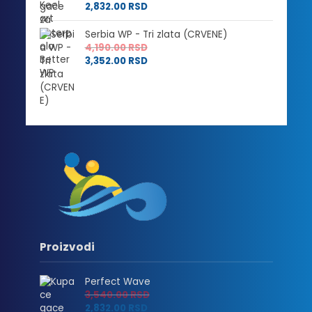
2,832.00
RSD
Serbia WP - Tri zlata (CRVENE)
4,190.00
RSD
3,352.00
RSD
Proizvodi
Perfect Wave
3,540.00
RSD
2,832.00
RSD