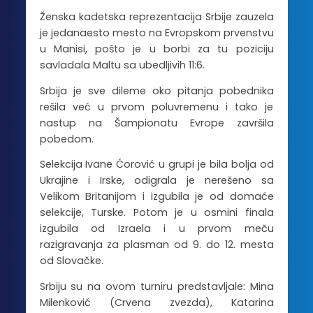
Ženska kadetska reprezentacija Srbije zauzela
je jedanaesto mesto na Evropskom prvenstvu
u Manisi, pošto je u borbi za tu poziciju
savladala Maltu sa ubedljivih 11:6.
Srbija je sve dileme oko pitanja pobednika
rešila već u prvom poluvremenu i tako je
nastup na Šampionatu Evrope završila
pobedom.
Selekcija Ivane Ćorović u grupi je bila bolja od
Ukrajine i Irske, odigrala je nerešeno sa
Velikom Britanijom i izgubila je od domaće
selekcije, Turske. Potom je u osmini finala
izgubila od Izraela i u prvom meču
razigravanja za plasman od 9. do 12. mesta
od Slovačke.
Srbiju su na ovom turniru predstavljale: Mina
Milenković (Crvena zvezda), Katarina