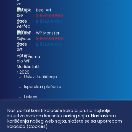
Keel Art
3,540.00
RSD
2,832.00
RSD
WP Monster
3,540.00
RSD
2,832.00
RSD
O nama
Kontakt
Uslovi korišćenja
Isporuka i plaćanje
Linkovi
Moj nalog
Naš portal koristi kolačiće kako bi pružio najbolje
iskustvo svakom korisniku našeg sajta. Nastavkom
korišćenja našeg web sajta, slažete se sa upotrebom
kolačića (Cookies).
Vaterpolo vesti © 2026. Sva prava zadržana.