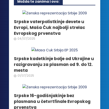
Možda te zanima i ovo:
varijanti.
Opcije
mogu
biti
Srpske vaterpolistkinje devete u
izabrane
Evropi, Maša Ćuk najbolji strelac
na
Evropskog prvenstva
stranici
04/07/2025
proizvoda.
Srpske kadetkinje bolje od Ukrajine u
razigravanju za plasman od 9. do 12.
mesta
01/07/2025
Srpske 16-godišnjakinje bez
plasmana u četvrtfinale Evropskog
prvenstva