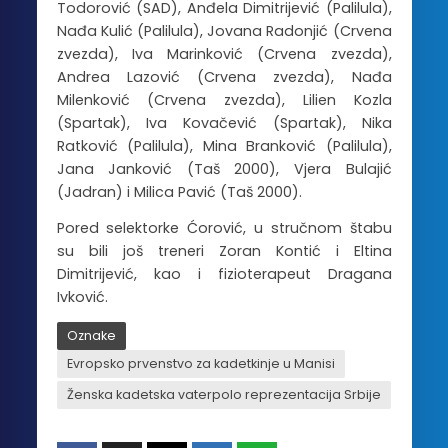
Todorović (SAD), Anđela Dimitrijević (Palilula),
Nađa Kulić (Palilula), Jovana Radonjić (Crvena
zvezda), Iva Marinković (Crvena zvezda),
Andrea Lazović (Crvena zvezda), Nađa
Milenković (Crvena zvezda), Lilien Kozla
(Spartak), Iva Kovačević (Spartak), Nika
Ratković (Palilula), Mina Branković (Palilula),
Jana Janković (Taš 2000), Vjera Bulajić
(Jadran) i Milica Pavić (Taš 2000).
Pored selektorke Ćorović, u stručnom štabu
su bili još treneri Zoran Kontić i Eltina
Dimitrijević, kao i fizioterapeut Dragana
Ivković.
Oznake
Evropsko prvenstvo za kadetkinje u Manisi
Ženska kadetska vaterpolo reprezentacija Srbije