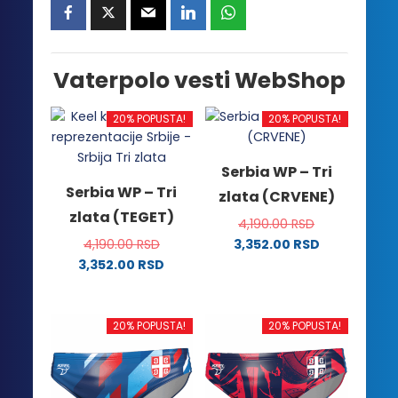
Vaterpolo vesti WebShop
20% POPUSTA!
20% POPUSTA!
Serbia WP – Tri
Serbia WP – Tri
zlata (CRVENE)
zlata (TEGET)
4,190.00
RSD
4,190.00
RSD
3,352.00
RSD
Ovaj
3,352.00
RSD
Ovaj
proizvod
proizvod
ima
ima
više
20% POPUSTA!
20% POPUSTA!
više
varijanti.
varijanti.
Opcije
Opcije
mogu