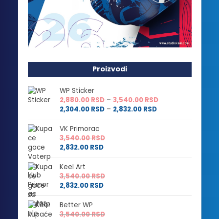
Proizvodi
WP Sticker
Raspon
2,880.00
RSD
–
3,540.00
RSD
Raspon
cena:
2,304.00
RSD
–
2,832.00
RSD
cena:
od
od
2,880.00 RSD
VK Primorac
2,304.00 RSD
do
3,540.00
RSD
do
3,540.00 RSD
2,832.00
RSD
2,832.00 RSD
Keel Art
3,540.00
RSD
2,832.00
RSD
Better WP
3,540.00
RSD