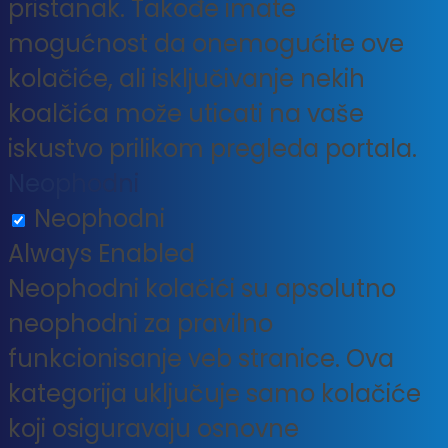
pristanak. Takođe imate
mogućnost da onemogućite ove
kolačiće, ali isključivanje nekih
koalčića može uticati na vaše
iskustvo prilikom pregleda portala.
Neophodni
Neophodni
Always Enabled
Neophodni kolačići su apsolutno
neophodni za pravilno
funkcionisanje veb stranice. Ova
kategorija uključuje samo kolačiće
koji osiguravaju osnovne