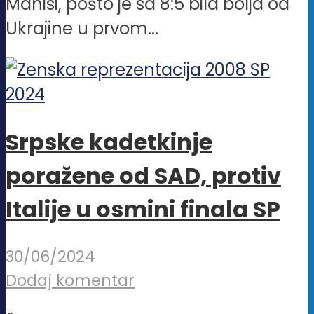
Manisi, pošto je sa 8:5 bila bolja od
Ukrajine u prvom...
Srpske kadetkinje
poražene od SAD, protiv
Italije u osmini finala SP
30/06/2024
Dodaj komentar