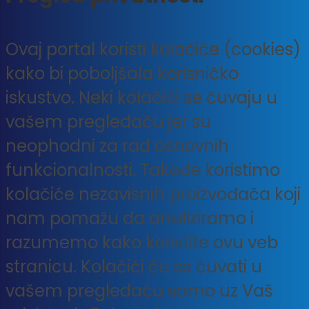
Ovaj portal koristi kolačiće (cookies)
kako bi poboljšala korisničko
iskustvo. Neki kolačići se čuvaju u
vašem pregledaču jer su
neophodni za rad osnovnih
funkcionalnosti. Takođe koristimo
kolačiće nezavisnih proizvođača koji
nam pomažu da analiziramo i
razumemo kako koristite ovu veb
stranicu. Kolačići će se čuvati u
vašem pregledaču samo uz Vaš