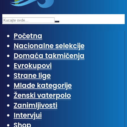
Početna
Nacionalne selekcije
Domaća takmičenja
Evrokupovi
Strane lige
Mlađe kategorije
Ženski vaterpolo
Zanimljivosti
Intervjui
Shop