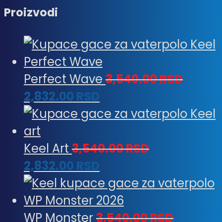
Proizvodi
Perfect Wave
3,540.00
RSD
2,832.00
RSD
Keel Art
3,540.00
RSD
2,832.00
RSD
WP Monster
3,540.00
RSD