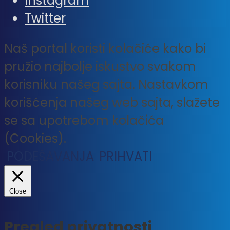
Instagram
Twitter
Naš portal koristi kolačiće kako bi
pružio najbolje iskustvo svakom
korisniku našeg sajta. Nastavkom
korišćenja našeg web sajta, slažete
se sa upotrebom kolačića
(Cookies).
PODEŠAVANJA
PRIHVATI
Close
Pregled privatnosti