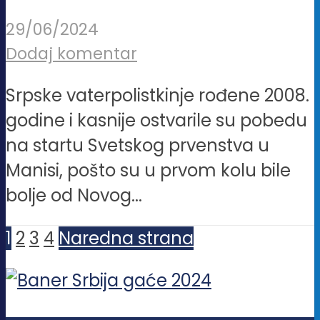
29/06/2024
Dodaj komentar
Srpske vaterpolistkinje rođene 2008.
godine i kasnije ostvarile su pobedu
na startu Svetskog prvenstva u
Manisi, pošto su u prvom kolu bile
bolje od Novog...
1
2
3
4
Naredna strana