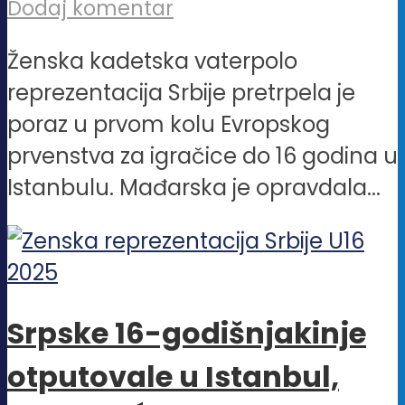
Dodaj komentar
Ženska kadetska vaterpolo
reprezentacija Srbije pretrpela je
poraz u prvom kolu Evropskog
prvenstva za igračice do 16 godina u
Istanbulu. Mađarska je opravdala...
Srpske 16-godišnjakinje
otputovale u Istanbul,