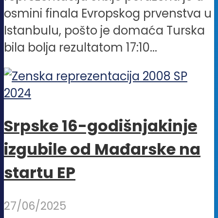
osmini finala Evropskog prvenstva u
Istanbulu, pošto je domaća Turska
bila bolja rezultatom 17:10...
Srpske 16-godišnjakinje
izgubile od Mađarske na
startu EP
27/06/2025