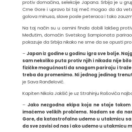
protiv domaćina, selekcije Japana. Srbija je u gru
Crne Gore i upravo bi taj meč mogao da da vetar
golova minusa, slave posle peteraca i tako zauz
Na taj način su u osmini finala dobili lakšeg proti
Međutim, domaćin Svetskog šampionata parirao je
pokazuje da Srbija nikako ne sme da se opusti pro
–
Japan iz godine u godinu igra sve bolje. Na
sam nekoliko puta protiv njih i nikada nije bilo
fizičke mogućnosti da snagom pariraju i traže
treba da promenimo. Ni jednog jedinog trenu
je Sava Ranđelović.
Kapiten Nikola Jakšić je uz Strahinju Rašovića najbo
–
Jako nezgodna ekipa koja ne staje tokom
imaćemo velikih problema. Nadam se da nam s
Gore, da katastrofalno uđemo u utakmicu sa p
da sve zavisi od nas i ako uđemo u utakmicu 