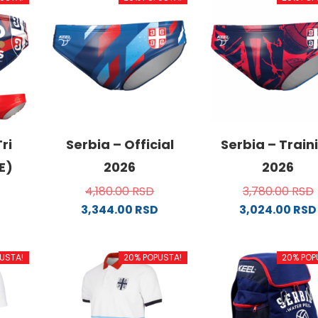
ri
Serbia – Official
Serbia – Train
E)
2026
2026
4,180.00
RSD
3,780.00
RSD
3,344.00
RSD
3,024.00
RSD
Ovaj
Ovaj
od
proizvod
proizvo
USTA!
20% POPUSTA!
20% POP
ima
ima
više
više
.
varijanti.
varijanti
Opcije
Opcije