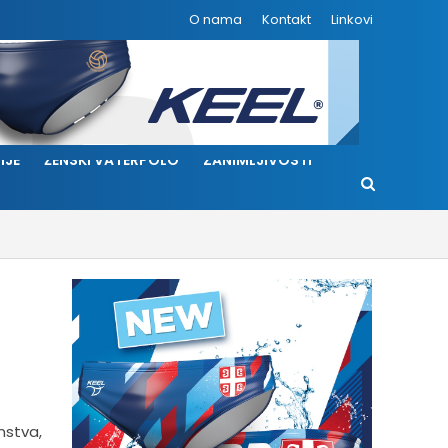
O nama
Kontakt
Linkovi
IJE
ŽENSKI VATERPOLO
ZANIMLJIVOSTI
nstva,