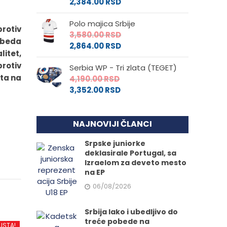
2,384.00
RSD
Polo majica Srbije
protiv
3,580.00
RSD
pobeda
2,864.00
RSD
litet,
rotiv
Serbia WP - Tri zlata (TEGET)
sta na
4,190.00
RSD
3,352.00
RSD
NAJNOVIJI ČLANCI
Srpske juniorke
deklasirale Portugal, sa
Izraelom za deveto mesto
na EP
06/08/2026
Srbija lako i ubedljivo do
treće pobede na
USTA!