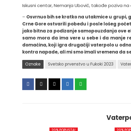
Iskusni centar, Nemanja Ubović, takođe poziva na
–
Osvrnuo bih se kratko na utakmice u grupi, g
Crne Gore ostvarili pobedu i posle lošeg poče
jako bitna za podizanje samopouzdanja ove eki
samo mora da ima vere u sebe i da manje re
domaćina, koji igra drugačiji vaterpolo u odno
kontra napade, ali mi smo imali vremena da s
Oznake
Svetsko prvenstvo u Fukoki 2023
Vate
Vaterp
20% POPUSTA!
20% POP