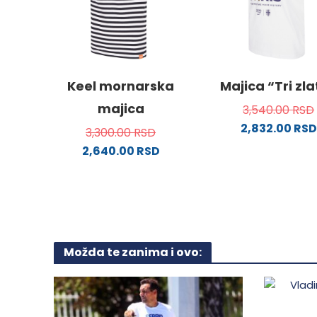
mogu
mogu
biti
biti
izabrane
izabra
na
na
stranici
stranici
Keel mornarska
Majica “Tri zl
proizvoda.
proizvo
majica
3,540.00
RSD
2,832.00
RSD
3,300.00
RSD
Ovaj
2,640.00
RSD
proizv
Ovaj
ima
proizvod
više
ima
varijanti
više
Opcije
varijanti.
mogu
Možda te zanima i ovo:
Opcije
biti
mogu
izabra
biti
na
izabrane
stranici