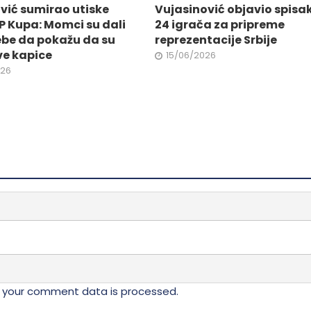
vić sumirao utiske
Vujasinović objavio spisa
da.
proizvoda.
P Kupa: Momci su dali
24 igrača za pripreme
ebe da pokažu da su
reprezentacije Srbije
ve kapice
15/06/2026
026
 your comment data is processed.