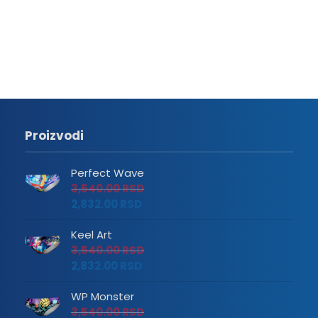
Proizvodi
Perfect Wave
3,540.00
RSD
2,832.00
RSD
Keel Art
3,540.00
RSD
2,832.00
RSD
WP Monster
3,540.00
RSD