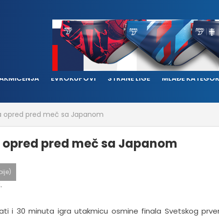
AKMIČENJA
EVROKUPOVI
STRANE LIGE
MLAĐE KATEGOR
u na opred pred meč sa Japanom
 na opred pred meč sa Japanom
ije)
sati i 30 minuta igra utakmicu osmine finala Svetskog prve