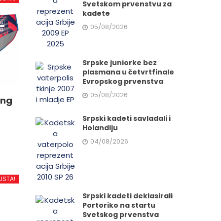
Svetskom prvenstvu za
kadete
05/08/2026
Srpske juniorke bez
plasmana u četvrtfinale
Evropskog prvenstva
05/08/2026
ing
Srpski kadeti savladali i
Holandiju
04/08/2026
d
USTA!
Srpski kadeti deklasirali
.
Portoriko na startu
Svetskog prvenstva