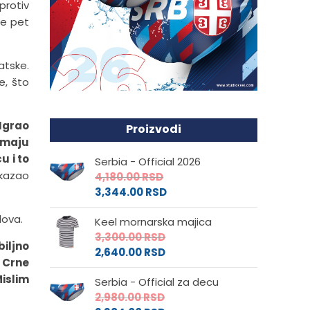
protiv
de pet
atske.
e, što
 Igrao
Proizvodi
Nemaju
u i to
Serbia - Official 2026
kazao
4,180.00
RSD
3,344.00
RSD
lova.
Keel mornarska majica
3,300.00
RSD
iljno
2,640.00
RSD
 Crne
islim
Serbia - Official za decu
2,980.00
RSD