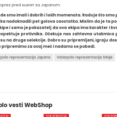
 oprez pred susret sa Japanom.
de smo imali i dobrih i loših momenata. Raduje što smo 
tka nadoknadili pet golova zaostatka. Mislim da je ta 
pe i samo je pokazatelj da ova ekipa ima karakter i kva
spektuje protivnika. Očekuje nas zahtevna utakmica p
su na druge selekcije. Dobro su pripremljeni, igraju do
e pripremimo za ovaj meč i nadamo se pobedi.
rpolo reprezentacija Japana
Vaterpolo reprezentacija Srbije
olo vesti WebShop
USTA!
20% POPUSTA!
20% POP