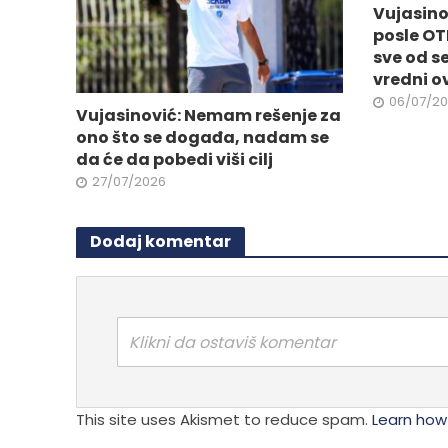
na
Vujasino
proizvo
stranici
posle OT
proizvoda.
sve od s
vredni o
06/07/2
Vujasinović: Nemam rešenje za
ono što se događa, nadam se
da će da pobedi viši cilj
27/07/2026
Dodaj komentar
Klikni da ostaviš komentar
This site uses Akismet to reduce spam.
Learn how