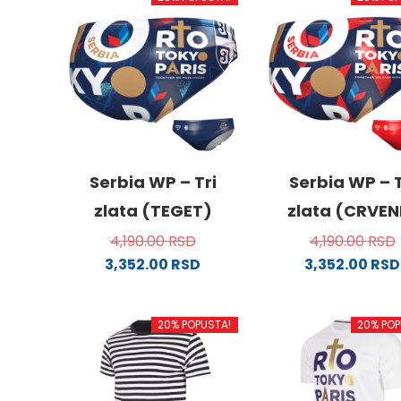
Serbia WP – Tri
Serbia WP – T
zlata (TEGET)
zlata (CRVEN
4,190.00
RSD
4,190.00
RSD
3,352.00
RSD
3,352.00
RSD
Ovaj
Ovaj
proizvod
proizv
20% POPUSTA!
20% POP
ima
ima
više
više
varijanti.
varijanti
Opcije
Opcije