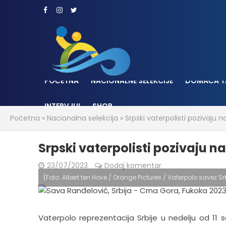
POČETNA
NACIONALNE SELEKCIJE
DOMAĆA T
INTERVJUI
SHOP
Početna
»
Nacionalna selekcija
»
Srpski vaterpolisti pozivaj
Srpski vaterpolisti pozivaju
23/07/2023
Dodaj komentar
(Foto: Albert ten Hove / Orange Pictures / Vaterpolo savez Srb
Vaterpolo reprezentacija Srbije u nedelju od 11 