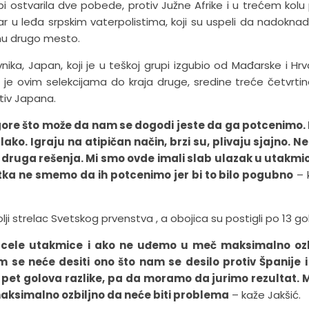
pi ostvarila dve pobede, protiv Južne Afrike i u trećem kolu 
 u leđa srpskim vaterpolistima, koji su uspeli da nadokna
mu drugo mesto.
vnika, Japan, koji je u teškoj grupi izgubio od Mađarske i Hrv
 ovim selekcijama do kraja druge, sredine treće četvrtin
tiv Japana.
jgore što može da nam se dogodi jeste da ga potcenimo.
 lako. Igraju na atipičan način, brzi su, plivaju sjajno. 
 druga rešenja. Mi smo ovde imali slab ulazak u utakmic
tka ne smemo da ih potcenimo jer bi to bilo pogubno
– 
lji strelac Svetskog prvenstva , a obojica su postigli po 13 go
 cele utakmice i ako ne uđemo u meč maksimalno ozb
e neće desiti ono što nam se desilo protiv Španije i
et golova razlike, pa da moramo da jurimo rezultat. M
maksimalno ozbiljno da neće biti problema
– kaže Jakšić.