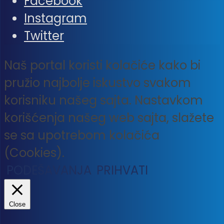
Facebook
Instagram
Twitter
Naš portal koristi kolačiće kako bi
pružio najbolje iskustvo svakom
korisniku našeg sajta. Nastavkom
korišćenja našeg web sajta, slažete
se sa upotrebom kolačića
(Cookies).
PODEŠAVANJA
PRIHVATI
Close