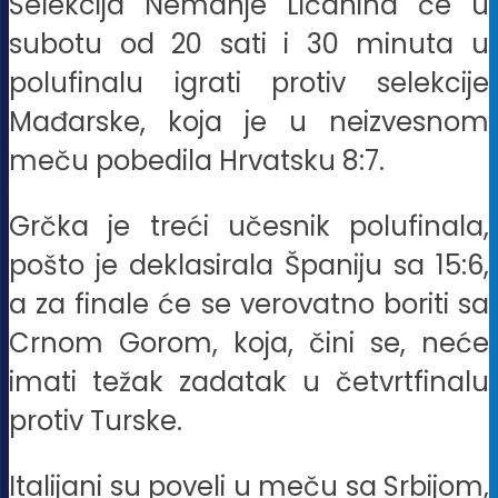
Selekcija Nemanje Ličanina će u
subotu od 20 sati i 30 minuta u
polufinalu igrati protiv selekcije
Mađarske, koja je u neizvesnom
meču pobedila Hrvatsku 8:7.
Grčka je treći učesnik polufinala,
pošto je deklasirala Španiju sa 15:6,
a za finale će se verovatno boriti sa
Crnom Gorom, koja, čini se, neće
imati težak zadatak u četvrtfinalu
protiv Turske.
Italijani su poveli u meču sa Srbijom,