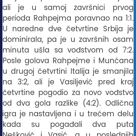
ali je u samoj završnici prvog
perioda Rahpejma poravnao na 1:1.
U naredne dve četvrtine Srbija je
dominirala, pa je u završnih osam
minuta ušla sa vođstvom od 7:2.
Posle golova Rahpejme i Munćana
u drugoj četvrtini Italija je smanjila
na 3:2, ali je Vasiljević pred kraj
četvrtine pogodio za novo vođstvo
od dva gola razlike (4:2). Odlična
igra je nastavljena i u trećem delu
kada su pogađali dva puta
Nešković i Vasić, a u poslednjih