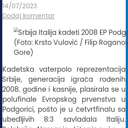
14/07/2023
Dodaj komentar
(Foto: Krsto Vulović / Filip Rogan
Gore)
Kadetska vaterpolo reprezentacija
Srbije, generacija igrača rođenih
2008. godine i kasnije, plasirala se u
polufinale Evropskog prvenstva u
Podgorici, pošto je u četvrtfinalu sa
ubedljivih 8:3 savladala Italiju.