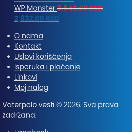
WP Monster
3,540.00
RSD
2,832.00
RSD
O nama
Kontakt
Uslovi korišćenja
Isporuka i plaćanje
Linkovi
Moj nalog
Vaterpolo vesti © 2026. Sva prava
zadržana.