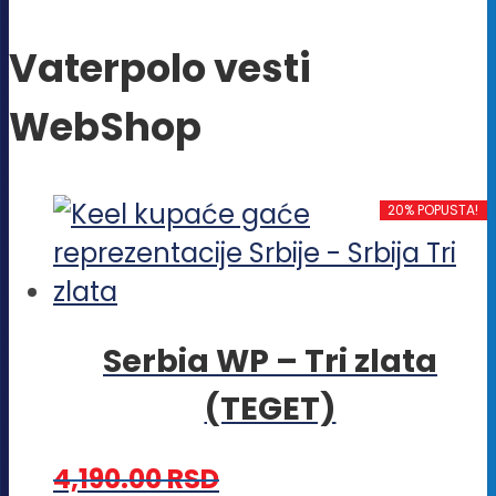
Vaterpolo vesti
WebShop
20% POPUSTA!
Serbia WP – Tri zlata
(TEGET)
4,190.00
RSD