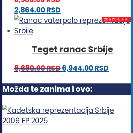
mogu
Ovaj
2,864.00
RSD
biti
proizvod
20% POPUSTA!
izabrane
ima
na
više
stranici
Teget ranac Srbije
varijanti.
proizvoda.
Opcije
8,680.00
RSD
6,944.00
RSD
mogu
biti
Možda te zanima i ovo:
izabrane
na
stranici
proizvoda.