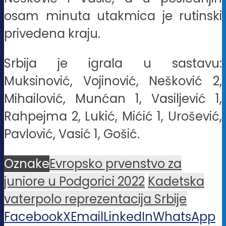
osam minuta utakmica je rutinski
privedena kraju.
Srbija je igrala u sastavu:
Muksinović, Vojinović, Nešković 2,
Mihailović, Munćan 1, Vasiljević 1,
Rahpejma 2, Lukić, Mićić 1, Urošević,
Pavlović, Vasić 1, Gošić.
Oznake
Evropsko prvenstvo za
juniore u Podgorici 2022
Kadetska
vaterpolo reprezentacija Srbije
Facebook
X
Email
LinkedIn
WhatsApp