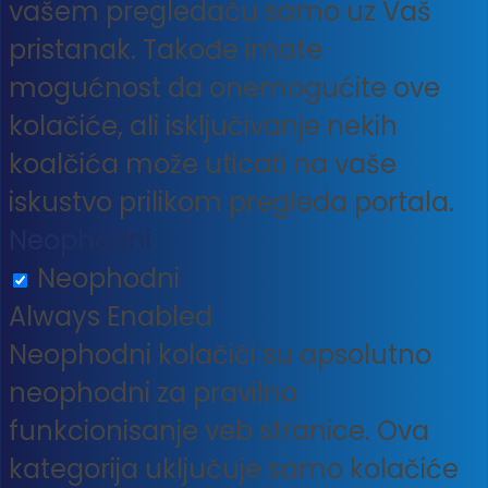
vašem pregledaču samo uz Vaš
pristanak. Takođe imate
mogućnost da onemogućite ove
kolačiće, ali isključivanje nekih
koalčića može uticati na vaše
iskustvo prilikom pregleda portala.
Neophodni
Neophodni
Always Enabled
Neophodni kolačići su apsolutno
neophodni za pravilno
funkcionisanje veb stranice. Ova
kategorija uključuje samo kolačiće