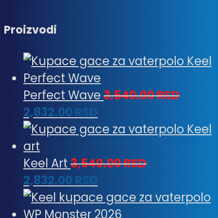
Proizvodi
Perfect Wave
3,540.00
RSD
2,832.00
RSD
Keel Art
3,540.00
RSD
2,832.00
RSD