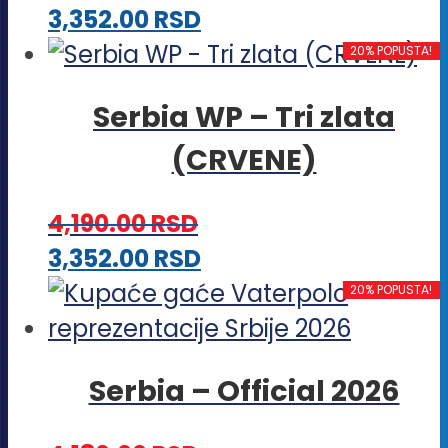
Ovaj
3,352.00
RSD
proizvod
20% POPUSTA!
ima
Serbia WP – Tri zlata
više
(CRVENE)
varijanti.
Opcije
4,190.00
RSD
mogu
Ovaj
3,352.00
RSD
biti
proizvod
20% POPUSTA!
izabrane
ima
na
više
stranici
Serbia – Official 2026
varijanti.
proizvoda.
Opcije