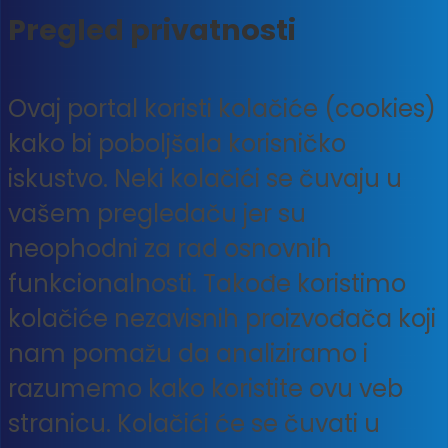
Pregled privatnosti
Ovaj portal koristi kolačiće (cookies)
kako bi poboljšala korisničko
iskustvo. Neki kolačići se čuvaju u
vašem pregledaču jer su
neophodni za rad osnovnih
funkcionalnosti. Takođe koristimo
kolačiće nezavisnih proizvođača koji
nam pomažu da analiziramo i
razumemo kako koristite ovu veb
stranicu. Kolačići će se čuvati u