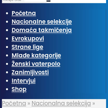
Početna
Nacionalne selekcije
Domaća takmičenja
Evrokupovi
Strane lige
Mlađe kategorije
Ženski vaterpolo
Zanimljivosti
Intervjui
Shop
Početna
»
Nacionalna selekcija
»