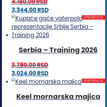
4,180.00
RSD
mogu
Ovaj
3,344.00
RSD
biti
proizvod
20% POPUSTA!
izabrane
ima
na
više
stranici
varijanti.
proizvoda.
Serbia – Training 2026
Opcije
mogu
3,780.00
RSD
biti
Ovaj
3,024.00
RSD
izabrane
proizvod
20% POPUSTA!
na
ima
stranici
Keel mornarska majica
više
proizvoda.
varijanti.