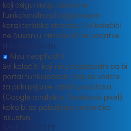
koji osiguravaju osnovne
funkcionalnosti i sigurnosne
karakteristike stranice. Ovi kolačići
ne čuvanju nikakve lične podatke.
Nisu neophodni
Nisu neophodni
Svi kolačići koji nisu neophodni da bi
portal funkcionisao i koji se koriste
za prikupljanje raznih podataka
(Google analytics, Facebook pixel),
kako bi se poboljšalo korisničko
iskustvo.
SAVE & ACCEPT