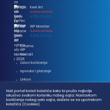
Keel Art
3,540.00
RSD
2,832.00
RSD
WP Monster
3,540.00
RSD
2,832.00
RSD
O nama
Kontakt
Uslovi korišćenja
Isporuka i plaćanje
Linkovi
Moj nalog
Naš portal koristi kolačiće kako bi pružio najbolje
iskustvo svakom korisniku našeg sajta. Nastavkom
korišćenja našeg web sajta, slažete se sa upotrebom
kolačića (Cookies).
Vaterpolo vesti © 2026. Sva prava zadržana.