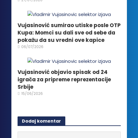
proizvoda.
Vujasinović sumirao utiske posle OTP
Kupa: Momci su dali sve od sebe da
pokažu da su vredni ove kapice
06/07/2026
Vujasinović objavio spisak od 24
igrača za pripreme reprezentacije
Srbije
15/06/2026
Dodaj komentar