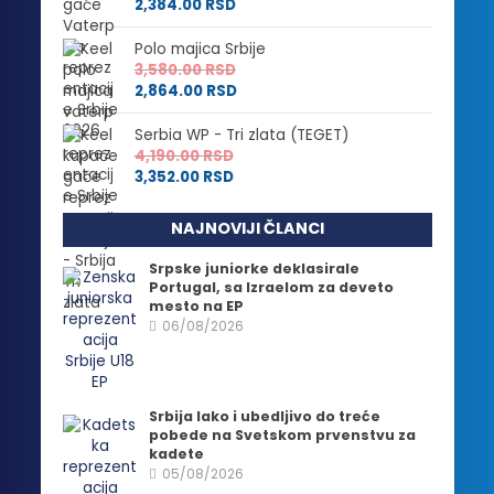
2,384.00
RSD
Polo majica Srbije
3,580.00
RSD
2,864.00
RSD
Serbia WP - Tri zlata (TEGET)
4,190.00
RSD
3,352.00
RSD
NAJNOVIJI ČLANCI
Srpske juniorke deklasirale
Portugal, sa Izraelom za deveto
mesto na EP
06/08/2026
Srbija lako i ubedljivo do treće
pobede na Svetskom prvenstvu za
kadete
05/08/2026