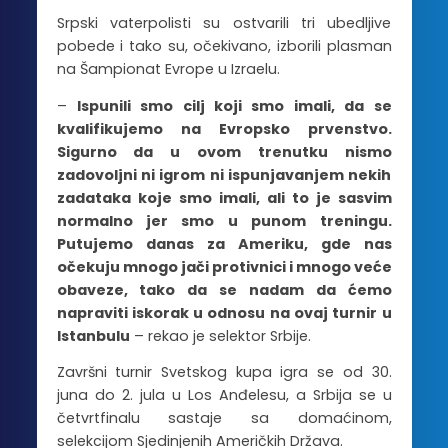
Srpski vaterpolisti su ostvarili tri ubedljive
pobede i tako su, očekivano, izborili plasman
na Šampionat Evrope u Izraelu.
–
Ispunili smo cilj koji smo imali, da se
kvalifikujemo na Evropsko prvenstvo.
Sigurno da u ovom trenutku nismo
zadovoljni ni igrom ni ispunjavanjem nekih
zadataka koje smo imali, ali to je sasvim
normalno jer smo u punom treningu.
Putujemo danas za Ameriku, gde nas
očekuju mnogo jači protivnici i mnogo veće
obaveze, tako da se nadam da ćemo
napraviti iskorak u odnosu na ovaj turnir u
Istanbulu
– rekao je selektor Srbije.
Završni turnir Svetskog kupa igra se od 30.
juna do 2. jula u Los Anđelesu, a Srbija se u
četvrtfinalu sastaje sa domaćinom,
selekcijom Sjedinjenih Američkih Država.