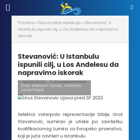
Početna
»
Nacionalna selekcija
»
Stevanović: U
Istanbulu ispunili cilj, u Los Anđelesu da napravimo
iskorak
Stevanović: U Istanbulu
ispunili cilj, u Los Anđelesu da
napravimo iskorak
26/06/2023
Dodaj komentar
(Foto: Slobodan Sandić, Vaterpolo
savez Srbije)
Selektor vaterpolo reprezentacije Srbije, Uroš
Stevanović, sumirao je utiske po završetku
kvalifikacionog turnira za Evropsko prvenstvo,
koji je juče završen u Istanbulu.