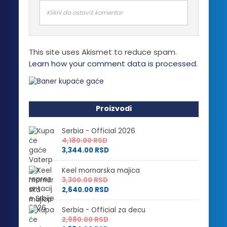
Klikni da ostaviš komentar
This site uses Akismet to reduce spam.
Learn how your comment data is processed.
Proizvodi
Serbia - Official 2026
4,180.00
RSD
3,344.00
RSD
Keel mornarska majica
3,300.00
RSD
2,640.00
RSD
Serbia - Official za decu
2,980.00
RSD