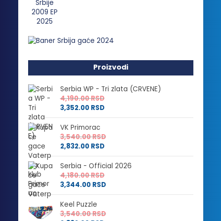
Proizvodi
Serbia WP - Tri zlata (CRVENE)
4,190.00
RSD
3,352.00
RSD
VK Primorac
3,540.00
RSD
2,832.00
RSD
Serbia - Official 2026
4,180.00
RSD
3,344.00
RSD
Keel Puzzle
3,540.00
RSD