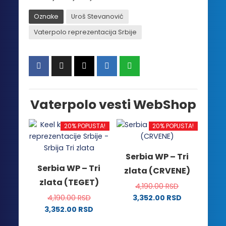
Oznake
Uroš Stevanović
Vaterpolo reprezentacija Srbije
Vaterpolo vesti WebShop
20% POPUSTA!
20% POPUSTA!
Serbia WP – Tri
Serbia WP – Tri
zlata (CRVENE)
zlata (TEGET)
4,190.00
RSD
4,190.00
RSD
3,352.00
RSD
Ovaj
3,352.00
RSD
Ovaj
proizvod