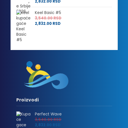
2,832.00
RSD
Keel Basic #5
3,540.00
RSD
2,832.00
RSD
Proizvodi
Perfect Wave
3,540.00
RSD
2,832.00
RSD