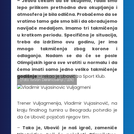
– Jedva čekam da se okupimo, radili smo
lepo prilikom prethodna dva okupljanja i
atmosfera je bila odlična. Probaćemo da se
vratimo tamo gde smo bili i da obradujemo
navijače medaljom. Imamo tri takmičenja
u kratkom periodu. Specifična je situacija,
treba da izdržimo ovu godinu, jer ima
mnogo takmičenja zbog korone i
odlaganja. Nadam se da će se posle
Olimpijskih igara sve vratiti u normalu i da
ćemo imati samo jedno veliko takmičenje
godišnje
– rekao je Ubović za Sport Klub.
(Foto: Istvan Derencsenyi / LEN)
Trener Vuljagmenija, Vladimir Vujasinović, na
kraju finalnog turnira u Beogradu potvrdio je
da će Ubović pojačati njegov tim.
–
Tako je, Ubović je naš igrač, zameniće