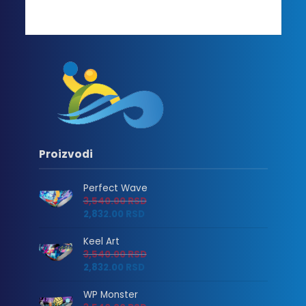
Proizvodi
Perfect Wave
3,540.00
RSD
2,832.00
RSD
Keel Art
3,540.00
RSD
2,832.00
RSD
WP Monster