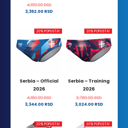
više
4,190.00
RSD
varijanti.
3,352.00
RSD
Ovaj
Opcije
proizvod
mogu
ima
biti
20% POPUSTA!
20% POPUSTA!
više
izabrane
varijanti.
na
Opcije
stranici
mogu
proizvoda.
biti
izabrane
na
Serbia – Official
Serbia – Training
stranici
2026
2026
proizvoda.
4,180.00
RSD
3,780.00
RSD
3,344.00
RSD
3,024.00
RSD
Ovaj
Ovaj
proizvod
proizvod
ima
ima
20% POPUSTA!
20% POPUSTA!