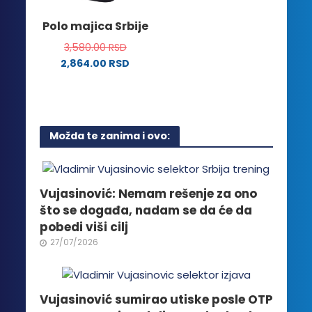
stranici
na
Polo majica Srbije
proizvoda.
stranici
3,580.00
RSD
proizvoda.
2,864.00
RSD
Ovaj
proizvod
ima
više
Možda te zanima i ovo:
varijanti.
Opcije
mogu
biti
Vujasinović: Nemam rešenje za ono
izabrane
što se događa, nadam se da će da
na
pobedi viši cilj
stranici
27/07/2026
proizvoda.
Vujasinović sumirao utiske posle OTP