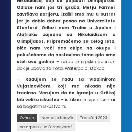
Nikolaidisa, koji će pojačati Olimpijakos.
Odlaze nam još tri igrača, Metju Farmer
završava karijeru, izašli smo mu u susret
jer je dobio dobar posao na Univerzitetu
Stanford. Odlazi nam Trulos u Apolon i
Alafrakis zajedno sa Nikolaidisom u
Olimpijakos. Pripremaćemo se celog leta,
biće nam veći deo ekipe na okupu i
pokušaćemo da nastavimo tamo gde smo
stali ove godine
– rekao je srpski stručnjak,
dok je Ubović za Total Waterpolo istakao:
–
Radujem se radu sa Vladimirom
Vujasinovićem, koji me nikada nije
trenirao. Verujem da će igranje u Grčkoj
biti veliko iskustvo
– istakao je srpski centar
sa bogatim iskustvom.
Oznake
Nemanja Ubović
Transferi 2023
Vaterpolo klub Ferencvaroš