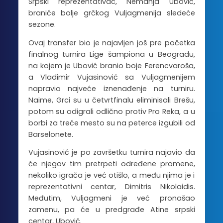
Srpski reprezentativac, Nemanja Ubović,
braniće bolje grčkog Vuljagmenija sledeće
sezone.
Ovaj transfer bio je najavljen još pre početka
finalnog turnira Lige šampiona u Beogradu,
na kojem je Ubović branio boje Ferencvaroša,
a Vladimir Vujasinović sa Vuljagmenijem
napravio najveće iznenađenje na turniru.
Naime, Grci su u četvrtfinalu eliminisali Brešu,
potom su odigrali odlično protiv Pro Reka, a u
borbi za treće mesto su na peterce izgubili od
Barselonete.
Vujasinović je po završetku turnira najavio da
će njegov tim pretrpeti određene promene,
nekoliko igrača je već otišlo, a među njima je i
reprezentativni centar, Dimitris Nikolaidis.
Međutim, Vuljagmeni je već pronašao
zamenu, pa će u predgrađe Atine srpski
centar, Ubović.