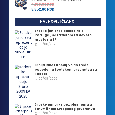
4,190.00
RSD
3,352.00
RSD
NAJNOVIJI ČLANCI
Srpske juniorke deklasirale
Portugal, sa Izraelom za deveto
mesto na EP
06/08/2026
Srbija lako i ubedljivo do treće
pobede na Svetskom prvenstvu za
kadete
05/08/2026
Srpske juniorke bez plasmana u
četvrtfinale Evropskog prvenstva
05/08/2026