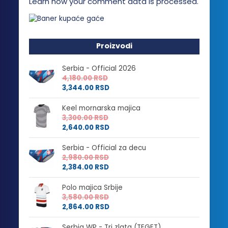
Learn how your comment data is processed.
Proizvodi
Serbia - Official 2026
4,180.00
RSD
3,344.00
RSD
Keel mornarska majica
3,300.00
RSD
2,640.00
RSD
Serbia - Official za decu
2,980.00
RSD
2,384.00
RSD
Polo majica Srbije
3,580.00
RSD
2,864.00
RSD
Serbia WP - Tri zlata (TEGET)