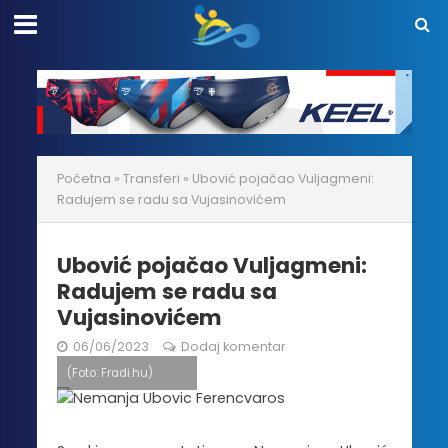
Početna
»
Transferi
»
Ubović pojačao Vuljagmeni:
Radujem se radu sa Vujasinovićem
Ubović pojačao Vuljagmeni:
Radujem se radu sa
Vujasinovićem
06/06/2023
Dodaj komentar
(Foto: Fradi.hu)