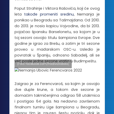
Poput Strahinje i Viktora Rašovića, koji će ovog
leta
takođe promeniti sredinu
, Nemanja je
ponikao u Beogradu sa Tašmajdana. Od 2010.
do 2013. je nosio kapicu Vojvodine, da bi 2013.
pojačao špansku Barselonetu, sa kojom je u
toj sezoni osvojio titulu šampiona Evrope. Dve
godine je igrao za Brešu, a zatim je tri sezone
proveo u mađarskom OSC-u. Usledio je
povratak u Španiju, odnosno Sabadelj, ali se
već posle jedne sezone vratio u Budimpeštu.
(Foto: facebook.com/fradivizilabda)
Zaigrao je za Ferencvaroš, sa kojim je osvojio
dve duple krune, a tokom dve sezone je
domaćim takmičenjima odigrao 58 utakmica
i postigao 64 gola. Na nedavno završenom
finalnom turniru Lige šampiona u Beogradu,
njegov tim je zauzeo šestu poziciju, dok je