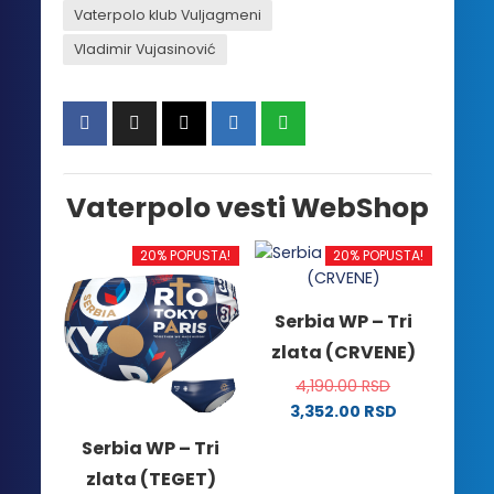
Vaterpolo klub Vuljagmeni
Vladimir Vujasinović
Vaterpolo vesti WebShop
20% POPUSTA!
20% POPUSTA!
Serbia WP – Tri
zlata (CRVENE)
4,190.00
RSD
3,352.00
RSD
Ovaj
Serbia WP – Tri
proizvod
zlata (TEGET)
ima