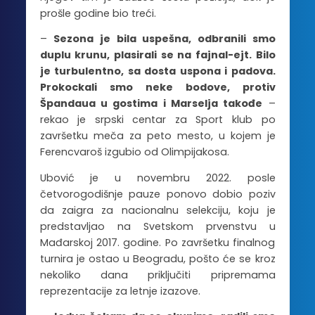
prošle godine bio treći.
–
Sezona je bila uspešna, odbranili smo
duplu krunu, plasirali se na fajnal-ejt. Bilo
je turbulentno, sa dosta uspona i padova.
Prokockali smo neke bodove, protiv
Špandaua u gostima i Marselja takođe
–
rekao je srpski centar za Sport klub po
završetku meča za peto mesto, u kojem je
Ferencvaroš izgubio od Olimpijakosa.
Ubović je u novembru 2022. posle
četvorogodišnje pauze ponovo dobio poziv
da zaigra za nacionalnu selekciju, koju je
predstavljao na Svetskom prvenstvu u
Mađarskoj 2017. godine. Po završetku finalnog
turnira je ostao u Beogradu, pošto će se kroz
nekoliko dana priključiti pripremama
reprezentacije za letnje izazove.