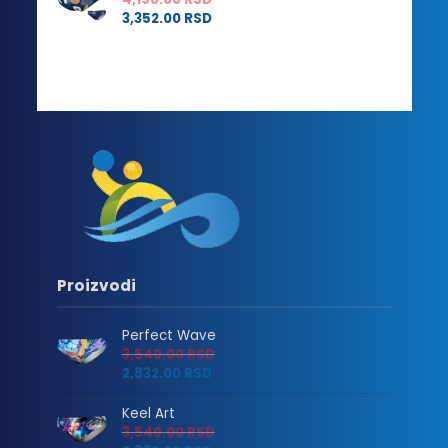
3,352.00
RSD
Proizvodi
Perfect Wave
3,540.00
RSD
2,832.00
RSD
Keel Art
3,540.00
RSD