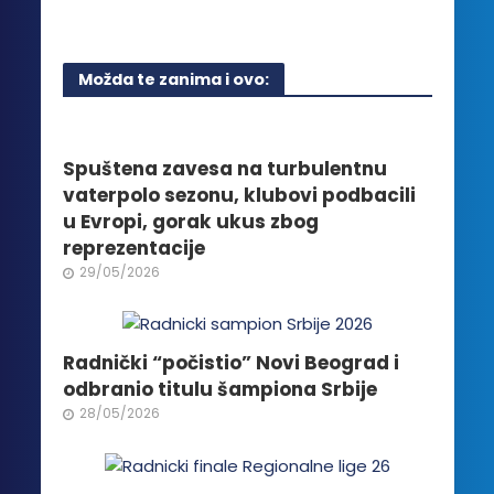
proizvod
ima
više
Možda te zanima i ovo:
varijanti.
Opcije
mogu
biti
Spuštena zavesa na turbulentnu
izabrane
vaterpolo sezonu, klubovi podbacili
na
u Evropi, gorak ukus zbog
stranici
reprezentacije
proizvoda.
29/05/2026
Radnički “počistio” Novi Beograd i
odbranio titulu šampiona Srbije
28/05/2026