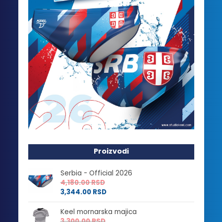
Proizvodi
Serbia - Official 2026
4,180.00
RSD
3,344.00
RSD
Keel mornarska majica
3,300.00
RSD