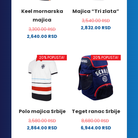
na
na
Keel mornarska
Majica “Tri zlata”
stranici
stranici
majica
3,540.00
RSD
proizvoda.
proizvoda.
2,832.00
RSD
3,300.00
RSD
Ovaj
2,640.00
RSD
proizvod
Ovaj
ima
proizvod
više
ima
20% POPUSTA!
20% POPUSTA!
varijanti.
više
Opcije
varijanti.
mogu
Opcije
biti
mogu
izabrane
biti
na
izabrane
stranici
na
Polo majica Srbije
Teget ranac Srbije
proizvoda.
stranici
3,580.00
RSD
8,680.00
RSD
proizvoda.
2,864.00
RSD
6,944.00
RSD
Ovaj