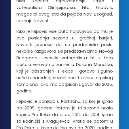
Bivši kapiten reprezentacije Srbije i
vaterpolista Olimpijakosa, Filip Filipović,
mogao bi ovog leta da pojača Novi Beograd,
saznaju Novosti.
Iako je Filipović više puta najavljivao da mu je
ovo poslednja sezona u igračkoj karijeri,
Novosti prenose da se predomislio posle
nekoliko razgovora sa predstavnicima Novog
Beograda. Levoruki vaterpolista bi u tom
slučaju verovatno zamenio Dušana Mandića,
koji je odstranjen iz ekipe i gotovo sigurno
neće u narednoj sezoni nositi kapicu srpskog
šampiona, iako ima potpisan ugovor do 2025.
godine.
Filipović je ponikao u Partizanu, za koji je igrao
do 2009. godine. Potom je tri sezone nosio
kapicu Pro Reka, da bi od 2012. do 2014. igrao
za Radnički iz Kragujevca. Vratio se potom u
Pro Reko, u kojem je bio sve do 2020. godine.