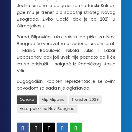
Jednu sezonu je odigrao za mađarski Solnok,
gde mu je trener bio sadašnji strateg Novog
Beograda, Živko Gocić, dok je od 2021. u
Olimpijakosu.
Pored Filipovića, ako zaista potpiše, za Novi
Beograd će verovatno u sledećoj sezoni igrati
i Marko Radulović, Nikola Lukić i Lazar
Dobožanov, dok još uvek nije poznato da li će
im se pridružiti i saigrač iz Radničkog, Josip
Vrlić.
Dugogodišnji kapiten reprezentacije se ovim
povodom za sada nije oglašavao.
Oznake
Filip Filipović
Transferi 2023
Vaterpolo klub Novi Beograd