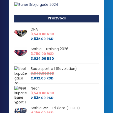
Proizvodi
DNA
3,540.00
RSD
2,832.00
RSD
Serbia - Training 2026
3,780.00
RSD
3,024.00
RSD
Basic sport #1 (Revolution)
3,540.00
RSD
2,832.00
RSD
Neon
3,540.00
RSD
2,832.00
RSD
Serbia WP - Tri zlata (TEGET)
4,190.00
RSD