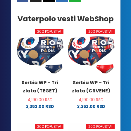
Vaterpolo vesti WebShop
20% POPUSTA!
20% POPUSTA!
Serbia WP – Tri
Serbia WP – Tri
zlata (TEGET)
zlata (CRVENE)
4,190.00
RSD
4,190.00
RSD
3,352.00
RSD
3,352.00
RSD
Ovaj
Ovaj
proizvod
proizvod
ima
ima
20% POPUSTA!
20% POPUSTA!