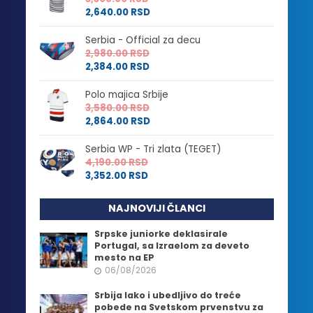
2,640.00
RSD
Serbia - Official za decu
2,980.00
RSD
2,384.00
RSD
Polo majica Srbije
3,580.00
RSD
2,864.00
RSD
Serbia WP - Tri zlata (TEGET)
4,190.00
RSD
3,352.00
RSD
NAJNOVIJI ČLANCI
Srpske juniorke deklasirale
Portugal, sa Izraelom za deveto
mesto na EP
06/08/2026
Srbija lako i ubedljivo do treće
pobede na Svetskom prvenstvu za