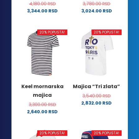
4,180.00
RSD
3,780.00
RSD
3,344.00
RSD
3,024.00
RSD
Ovaj
Ovaj
proizvod
proizvod
ima
ima
20% POPUSTA!
20% POPUSTA!
više
više
varijanti.
varijanti.
Opcije
Opcije
mogu
mogu
biti
biti
izabrane
izabrane
na
na
Keel mornarska
Majica “Tri zlata”
stranici
stranici
majica
3,540.00
RSD
proizvoda.
proizvoda.
2,832.00
RSD
3,300.00
RSD
Ovaj
2,640.00
RSD
proizvod
Ovaj
ima
proizvod
više
ima
20% POPUSTA!
20% POPUSTA!
varijanti.