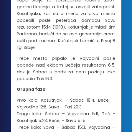
Kupa Srbije za vaterpoliste rođene 2007.
godine i kasnije, a trofej su osvojili vaterpolisti
Košutnjaka, koji su u meču za prvo mesto
pobedili posle peteraca domaću Savu
rezultatom 15:14 (10:10). Košutnjak je mladi tim
Partizana, budući da se ova generacija crno-
belih pod imenom Košutnjak takmiči u Prvoj B
ligi Srbije.
Treće mesto pripalo je Vojvodini posle
pobede nad ekipom Bečeja rezultatom 6:5,
dok je Šabac u borbi za petu poziciju lako
pobedio Taš 16:3.
Grupna faza
Prvo kolo: Košutnjak – Šabac 18:4, Bečej –
Vojvodina 12:6, Sava – Taš 20:3
Drugo kolo: Šabac – Vojvodina 5:11, Taš –
Košutnjak 5:23, Bečej – Sava 5:15
Treće kolo: Sava – Šabac 15:3, Vojvodina –