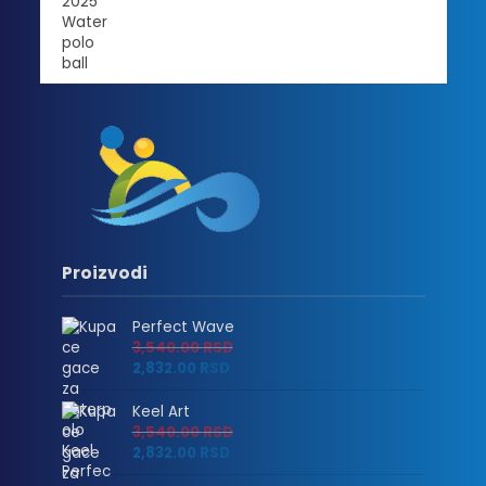
Proizvodi
Perfect Wave
3,540.00
RSD
2,832.00
RSD
Keel Art
3,540.00
RSD
2,832.00
RSD