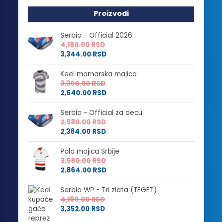
Proizvodi
Serbia - Official 2026
4,180.00
RSD
3,344.00
RSD
Keel mornarska majica
3,300.00
RSD
2,640.00
RSD
Serbia - Official za decu
2,980.00
RSD
2,384.00
RSD
Polo majica Srbije
3,580.00
RSD
2,864.00
RSD
Serbia WP - Tri zlata (TEGET)
4,190.00
RSD
3,352.00
RSD