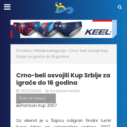
Početna
»
Mlađe kategorije
»
Crno-beli osvojili Kup
Srbije za igrače do 16 godina
Crno-beli osvojili Kup Srbije za
igrače do 16 godina
21/03/2023
Dodaj komentar
(Foto: VK Šabac)
Za vikend je u Šapcu odigran finalni turnir