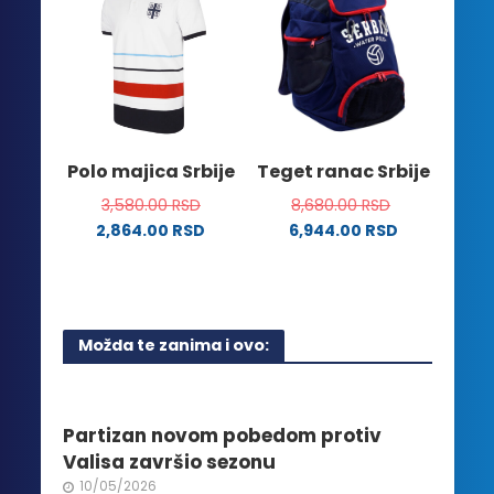
više
Opcije
varijanti.
mogu
Opcije
biti
mogu
izabrane
biti
na
izabrane
stranici
na
Polo majica Srbije
Teget ranac Srbije
proizvoda.
stranici
3,580.00
RSD
8,680.00
RSD
proizvoda.
2,864.00
RSD
6,944.00
RSD
Ovaj
proizvod
ima
više
Možda te zanima i ovo:
varijanti.
Opcije
mogu
biti
Partizan novom pobedom protiv
izabrane
Valisa završio sezonu
na
10/05/2026