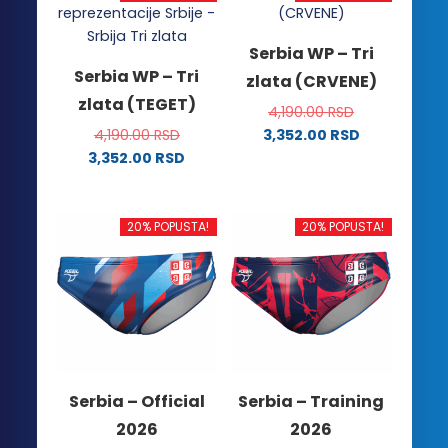
Serbia WP – Tri
Serbia WP – Tri
zlata (CRVENE)
zlata (TEGET)
4,190.00
RSD
4,190.00
RSD
3,352.00
RSD
Ovaj
3,352.00
RSD
Ovaj
proizvod
proizvod
ima
ima
više
20% POPUSTA!
20% POPUSTA!
više
varijanti.
varijanti.
Opcije
Opcije
mogu
mogu
biti
biti
izabrane
izabrane
na
na
stranici
Serbia – Official
Serbia – Training
stranici
proizvoda.
2026
2026
proizvoda.