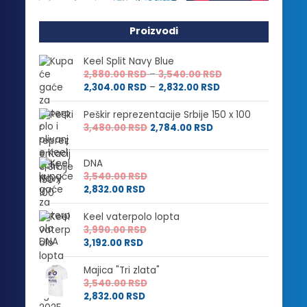
Proizvodi
Keel Split Navy Blue
Raspon
2,880.00
RSD
–
3,540.00
RSD
Raspon
cena:
2,304.00
RSD
–
2,832.00
RSD
cena:
od
od
2,880.00 RSD
Peškir reprezentacije Srbije 150 x 100
2,304.00 RSD
do
3,480.00
RSD
2,784.00
RSD
do
3,540.00 RSD
2,832.00 RSD
DNA
3,540.00
RSD
2,832.00
RSD
Keel vaterpolo lopta
3,990.00
RSD
3,192.00
RSD
Majica "Tri zlata"
3,540.00
RSD
2,832.00
RSD