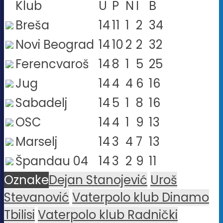
Klub
U
P
N
I
B
Breša
14
11
1
2
34
Novi Beograd
14
10
2
2
32
Ferencvaroš
14
8
1
5
25
Jug
14
4
4
6
16
Sabadelj
14
5
1
8
16
OSC
14
4
1
9
13
Marselj
14
3
4
7
13
Špandau 04
14
3
2
9
11
Oznake
Dejan Stanojević
Uroš
Stevanović
Vaterpolo klub Dinamo
Tbilisi
Vaterpolo klub Radnički