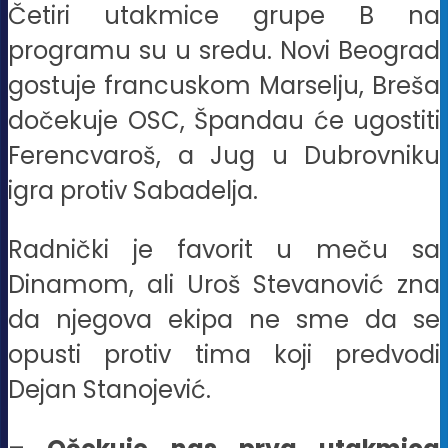
Četiri utakmice grupe B na
programu su u sredu. Novi Beograd
gostuje francuskom Marselju, Breša
dočekuje OSC, Špandau će ugostiti
Ferencvaroš, a Jug u Dubrovniku
igra protiv Sabadelja.
Radnički je favorit u meču sa
Dinamom, ali Uroš Stevanović zna
da njegova ekipa ne sme da se
opusti protiv tima koji predvodi
Dejan Stanojević.