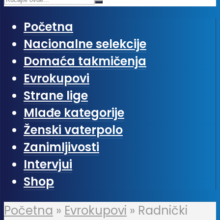
Početna
Nacionalne selekcije
Domaća takmičenja
Evrokupovi
Strane lige
Mlađe kategorije
Ženski vaterpolo
Zanimljivosti
Intervjui
Shop
Početna
»
Evrokupovi
»
Radnički