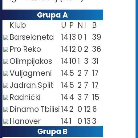
Grupa A
Klub
U
P
N
I
B
Barseloneta
14
13
0
1
39
Pro Reko
14
12
0
2
36
Olimpijakos
14
10
1
3
31
Vuljagmeni
14
5
2
7
17
Jadran Split
14
5
2
7
17
Radnički
14
4
3
7
15
Dinamo Tbilisi
14
2
0
12
6
Hanover
14
1
0
13
3
Grupa B