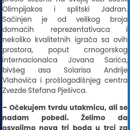
Olimpijakos i splitski Jadran.
Sačinjen je od velikog broja
domaćih reprezentativaca i
nekoliko kvalitetnih igrača sa ovih
prostora, poput crnogorskog
internacionalca Jovana Sarića,
bivšeg asa Solarisa Andrije
Vlahovića i prošlogodišnjeg centra
Zvezde Stefana Pješivca.
– Očekujem tvrdu utakmicu, ali se
nadam pobedi. Želimo da
osvojimo nova tri boda u trci za