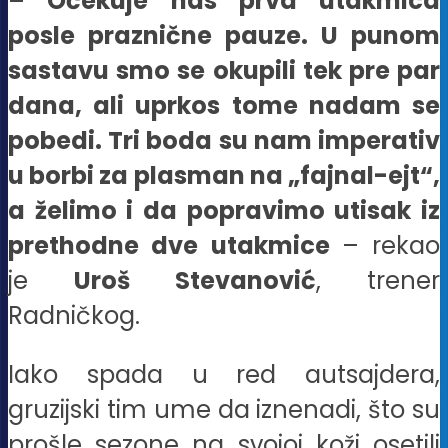
– Očekuje nas prva utakmica
posle praznične pauze. U punom
sastavu smo se okupili tek pre par
dana, ali uprkos tome nadam se
pobedi. Tri boda su nam imperativ
u borbi za plasman na „fajnal-ejt“,
a želimo i da popravimo utisak iz
prethodne dve utakmice
– rekao
je
Uroš Stevanović
, trener
Radničkog.
Iako spada u red autsajdera,
gruzijski tim ume da iznenadi, što su
prošle sezone na svojoj koži osetili