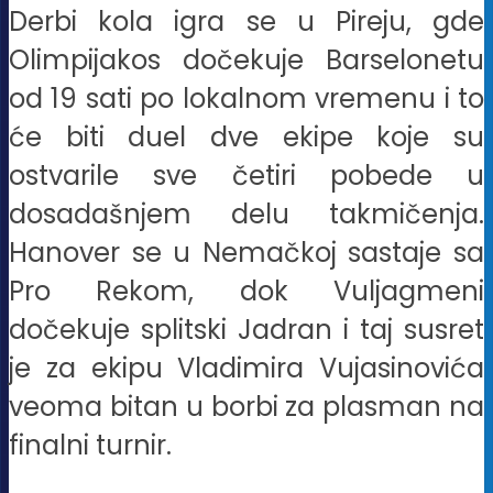
Derbi kola igra se u Pireju, gde
Olimpijakos dočekuje Barselonetu
od 19 sati po lokalnom vremenu i to
će biti duel dve ekipe koje su
ostvarile sve četiri pobede u
dosadašnjem delu takmičenja.
Hanover se u Nemačkoj sastaje sa
Pro Rekom, dok Vuljagmeni
dočekuje splitski Jadran i taj susret
je za ekipu Vladimira Vujasinovića
veoma bitan u borbi za plasman na
finalni turnir.