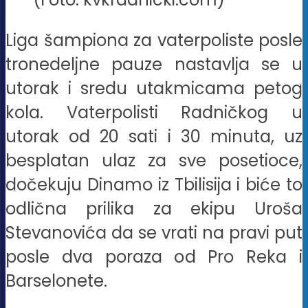
Liga šampiona za vaterpoliste posle
tronedeljne pauze nastavlja se u
utorak i sredu utakmicama petog
kola. Vaterpolisti Radničkog u
utorak od 20 sati i 30 minuta, uz
besplatan ulaz za sve posetioce,
dočekuju Dinamo iz Tbilisija i biće to
odlična prilika za ekipu Uroša
Stevanovića da se vrati na pravi put
posle dva poraza od Pro Reka i
Barselonete.