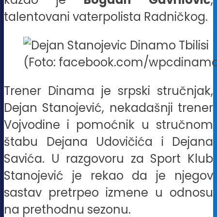
talentovani vaterpolista Radničkog.
(Foto: facebook.com/wpcdinam
Trener Dinama je srpski stručnjak,
Dejan Stanojević, nekadašnji trener
Vojvodine i pomoćnik u stručnom
štabu Dejana Udovičića i Dejana
Savića. U razgovoru za Sport Klub
Stanojević je rekao da je njegov
sastav pretrpeo izmene u odnosu
na prethodnu sezonu.