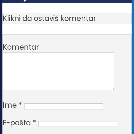
Klikni da ostaviš komentar
Komentar
Ime
*
E-pošta
*