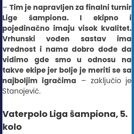
–
Tim je napravljen za finalni turnir
Lige šampiona. I ekipno i
pojedinačno imaju visok kvalitet.
Vrhunski vođen sastav ima
vrednost i nama dobro dođe da
vidimo gde smo u odnosu na
takve ekipe jer bolje je meriti se sa
najboljim igračima
– zaključio je
Stanojević.
Vaterpolo Liga šampiona, 5.
kolo