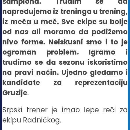
šampiona. Trudim se da
napredujemo iz treninga u trening,
iz meča u meč. Sve ekipe su bolje
od nas ali moramo da podižemo
nivo forme. Neiskusni smo i to je
ogroman problem. Igramo i
trudimo se da sezonu iskoristimo
na pravi način. Ujedno gledamo i
kandidate za reprezentaciju
Gruzije
.
Srpski trener je imao lepe reči za
ekipu Radničkog.