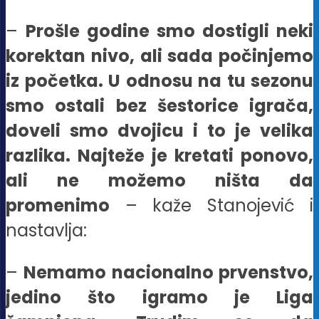
–
Prošle godine smo dostigli neki
korektan nivo, ali sada počinjemo
iz početka. U odnosu na tu sezonu
smo ostali bez šestorice igrača,
doveli smo dvojicu i to je velika
razlika. Najteže je kretati ponovo,
ali ne možemo ništa da
promenimo
– kaže Stanojević i
nastavlja:
–
Nemamo nacionalno prvenstvo,
jedino što igramo je Liga