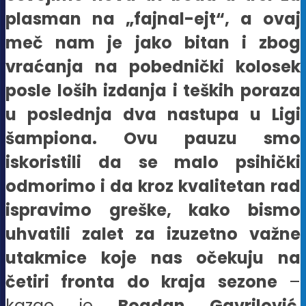
plasman na „fajnal-ejt“, a ovaj
meč nam je jako bitan i zbog
vraćanja na pobednički kolosek
posle loših izdanja i teških poraza
u poslednja dva nastupa u Ligi
šampiona. Ovu pauzu smo
iskoristili da se malo psihički
odmorimo i da kroz kvalitetan rad
ispravimo greške, kako bismo
uhvatili zalet za izuzetno važne
utakmice koje nas očekuju na
četiri fronta do kraja sezone
–
kazao je
Bogdan Gavrilović
,