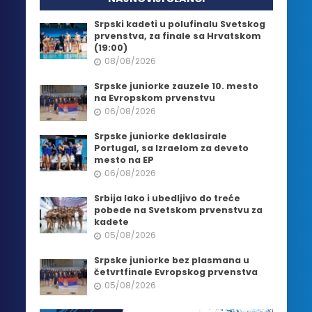
Srpski kadeti u polufinalu Svetskog
prvenstva, za finale sa Hrvatskom
(19:00)
08/08/2026
Srpske juniorke zauzele 10. mesto
na Evropskom prvenstvu
06/08/2026
Srpske juniorke deklasirale
Portugal, sa Izraelom za deveto
mesto na EP
06/08/2026
Srbija lako i ubedljivo do treće
pobede na Svetskom prvenstvu za
kadete
05/08/2026
Srpske juniorke bez plasmana u
četvrtfinale Evropskog prvenstva
05/08/2026