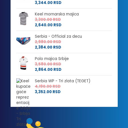
3,344.00
RSD
Keel mornarska majica
3,300.00
RSD
2,640.00
RSD
Serbia - Official za decu
2,980.00
RSD
2,384.00
RSD
Polo majica Srbije
3,580.00
RSD
2,864.00
RSD
Serbia WP - Tri zlata (TEGET)
4,190.00
RSD
3,352.00
RSD