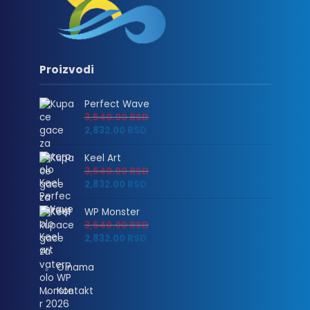
Proizvodi
Perfect Wave
3,540.00
RSD
2,832.00
RSD
Keel Art
3,540.00
RSD
2,832.00
RSD
WP Monster
3,540.00
RSD
2,832.00
RSD
O nama
Kontakt