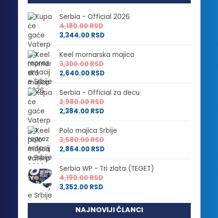
Serbia - Official 2026
4,180.00
RSD
3,344.00
RSD
Keel mornarska majica
3,300.00
RSD
2,640.00
RSD
Serbia - Official za decu
2,980.00
RSD
2,384.00
RSD
Polo majica Srbije
3,580.00
RSD
2,864.00
RSD
Serbia WP - Tri zlata (TEGET)
4,190.00
RSD
3,352.00
RSD
NAJNOVIJI ČLANCI