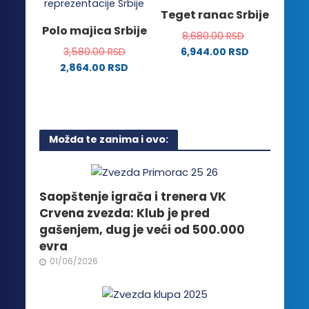
Opcije
varijanti.
Teget ranac Srbije
mogu
Opcije
Polo majica Srbije
biti
8,680.00
RSD
mogu
izabrane
3,580.00
RSD
6,944.00
RSD
biti
na
2,864.00
RSD
izabrane
stranici
Ovaj
na
proizvoda.
proizvod
stranici
ima
proizvoda.
više
Možda te zanima i ovo:
varijanti.
Opcije
mogu
biti
Saopštenje igrača i trenera VK
izabrane
Crvena zvezda: Klub je pred
na
gašenjem, dug je veći od 500.000
stranici
evra
proizvoda.
01/06/2026