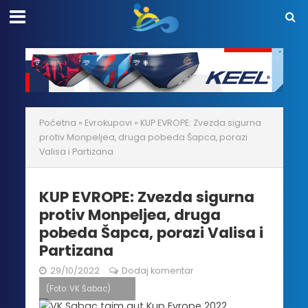
Početna
»
Evrokupovi
»
KUP EVROPE: Zvezda sigurna
protiv Monpeljea, druga pobeda Šapca, porazi
Valisa i Partizana
KUP EVROPE: Zvezda sigurna
protiv Monpeljea, druga
pobeda Šapca, porazi Valisa i
Partizana
29/10/2022
Dodaj komentar
(Foto: VK Šabac)