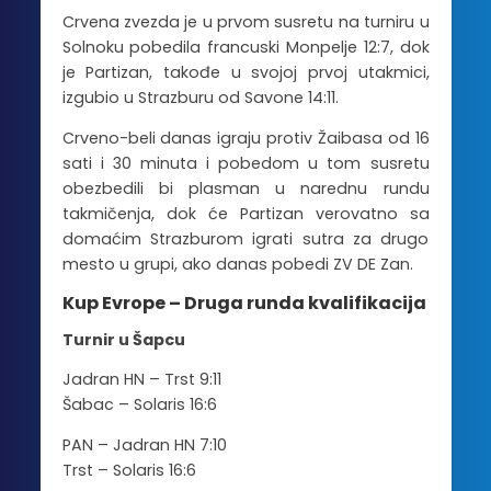
Crvena zvezda je u prvom susretu na turniru u
Solnoku pobedila francuski Monpelje 12:7, dok
je Partizan, takođe u svojoj prvoj utakmici,
izgubio u Strazburu od Savone 14:11.
Crveno-beli danas igraju protiv Žaibasa od 16
sati i 30 minuta i pobedom u tom susretu
obezbedili bi plasman u narednu rundu
takmičenja, dok će Partizan verovatno sa
domaćim Strazburom igrati sutra za drugo
mesto u grupi, ako danas pobedi ZV DE Zan.
Kup Evrope – Druga runda kvalifikacija
Turnir u Šapcu
Jadran HN – Trst 9:11
Šabac – Solaris 16:6
PAN – Jadran HN 7:10
Trst – Solaris 16:6