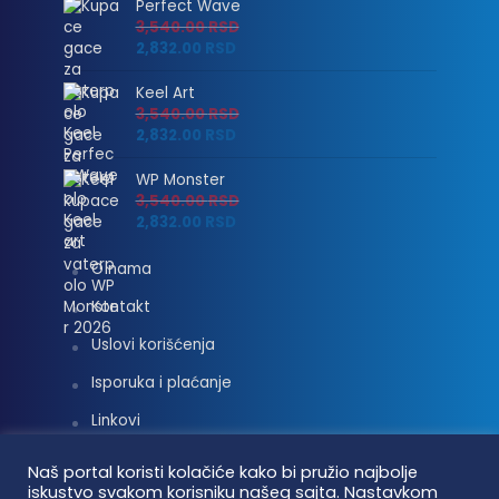
Perfect Wave
3,540.00
RSD
2,832.00
RSD
Keel Art
3,540.00
RSD
2,832.00
RSD
WP Monster
3,540.00
RSD
2,832.00
RSD
O nama
Kontakt
Uslovi korišćenja
Isporuka i plaćanje
Linkovi
Moj nalog
Naš portal koristi kolačiće kako bi pružio najbolje
iskustvo svakom korisniku našeg sajta. Nastavkom