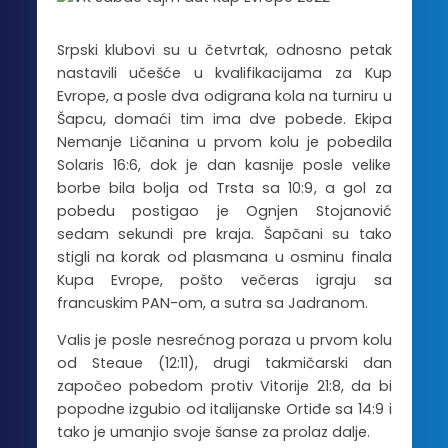
Srpski klubovi su u četvrtak, odnosno petak
nastavili učešće u kvalifikacijama za Kup
Evrope, a posle dva odigrana kola na turniru u
Šapcu, domaći tim ima dve pobede. Ekipa
Nemanje Ličanina u prvom kolu je pobedila
Solaris 16:6, dok je dan kasnije posle velike
borbe bila bolja od Trsta sa 10:9, a gol za
pobedu postigao je Ognjen Stojanović
sedam sekundi pre kraja. Šapčani su tako
stigli na korak od plasmana u osminu finala
Kupa Evrope, pošto večeras igraju sa
francuskim PAN-om, a sutra sa Jadranom.
Valis je posle nesrećnog poraza u prvom kolu
od Steaue (12:11), drugi takmičarski dan
započeo pobedom protiv Vitorije 21:8, da bi
popodne izgubio od italijanske Ortiđe sa 14:9 i
tako je umanjio svoje šanse za prolaz dalje.