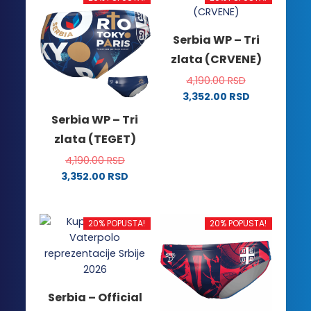
Serbia WP – Tri
zlata (CRVENE)
4,190.00
RSD
3,352.00
RSD
Ovaj
Serbia WP – Tri
proizvod
zlata (TEGET)
ima
više
4,190.00
RSD
varijanti.
3,352.00
RSD
Ovaj
Opcije
proizvod
mogu
ima
biti
20% POPUSTA!
20% POPUSTA!
više
izabrane
varijanti.
na
Opcije
stranici
mogu
proizvoda.
Serbia – Official
biti