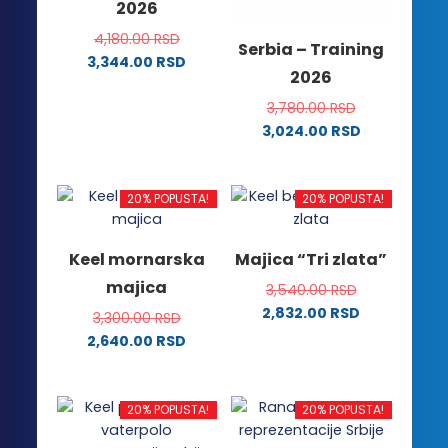
2026
izabrane
na
4,180.00
RSD
Serbia – Training
stranici
3,344.00
RSD
2026
proizvoda.
Ovaj
proizvod
3,780.00
RSD
ima
3,024.00
RSD
Ovaj
više
proizvod
varijanti.
ima
Opcije
20% POPUSTA!
20% POPUSTA!
više
mogu
varijanti.
biti
Keel mornarska
Majica “Tri zlata”
Opcije
izabrane
majica
3,540.00
RSD
mogu
na
2,832.00
RSD
biti
stranici
3,300.00
RSD
Ovaj
izabrane
proizvoda.
2,640.00
RSD
proizvod
na
Ovaj
ima
stranici
proizvod
više
proizvoda.
ima
20% POPUSTA!
20% POPUSTA!
varijanti.
više