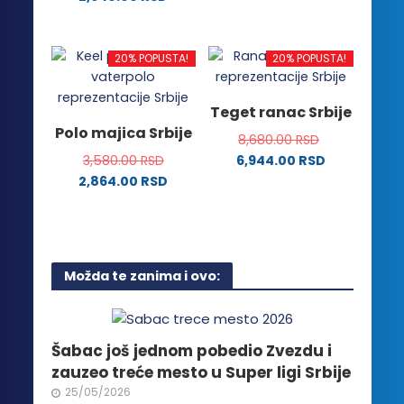
proizvod
na
na
Ovaj
ima
stranici
stranici
proizvod
više
proizvoda.
proizvoda.
ima
20% POPUSTA!
20% POPUSTA!
varijanti.
više
Opcije
varijanti.
Teget ranac Srbije
mogu
Opcije
Polo majica Srbije
biti
8,680.00
RSD
mogu
izabrane
3,580.00
RSD
6,944.00
RSD
biti
na
2,864.00
RSD
izabrane
stranici
Ovaj
na
proizvoda.
proizvod
stranici
ima
proizvoda.
više
Možda te zanima i ovo:
varijanti.
Opcije
mogu
biti
Šabac još jednom pobedio Zvezdu i
izabrane
zauzeo treće mesto u Super ligi Srbije
na
25/05/2026