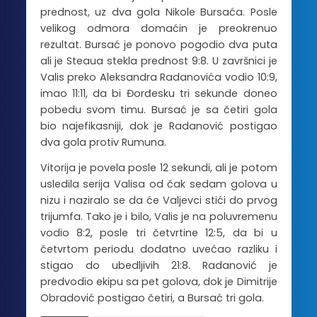
prednost, uz dva gola Nikole Bursaća. Posle
velikog odmora domaćin je preokrenuo
rezultat. Bursać je ponovo pogodio dva puta
ali je Steaua stekla prednost 9:8. U završnici je
Valis preko Aleksandra Radanovića vodio 10:9,
imao 11:11, da bi Đorđesku tri sekunde doneo
pobedu svom timu. Bursać je sa četiri gola
bio najefikasniji, dok je Radanović postigao
dva gola protiv Rumuna.
Vitorija je povela posle 12 sekundi, ali je potom
usledila serija Valisa od čak sedam golova u
nizu i naziralo se da će Valjevci stići do prvog
trijumfa. Tako je i bilo, Valis je na poluvremenu
vodio 8:2, posle tri četvrtine 12:5, da bi u
četvrtom periodu dodatno uvećao razliku i
stigao do ubedljivih 21:8. Radanović je
predvodio ekipu sa pet golova, dok je Dimitrije
Obradović postigao četiri, a Bursać tri gola.