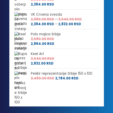
2,384.00
RSD
VK Crvena zvezda
Raspon
2,980.00
RSD
–
3,540.00
RSD
Raspon
cena:
2,384.00
RSD
–
2,832.00
RSD
cena:
od
od
2,980.00 RSD
Polo majica Srbije
2,384.00 RSD
do
3,580.00
RSD
do
3,540.00 RSD
2,864.00
RSD
2,832.00 RSD
Keel Art
3,540.00
RSD
2,832.00
RSD
Peškir reprezentacije Srbije 150 x 100
3,480.00
RSD
2,784.00
RSD