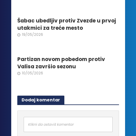
stranici
proizvoda.
Šabac ubedljiv protiv Zvezde u prvoj
utakmici za treće mesto
19/05/2026
Partizan novom pobedom protiv
Valisa završio sezonu
10/05/2026
Dodaj komentar
Klikni da ostaviš komentar