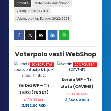
Oznake
Vaterpolo klub Šabac
Vaterpolo klub Valis
Vaterpolo Kup Evrope 2022/2023
Vaterpolo vesti WebShop
20% POPUSTA!
20% POPUSTA!
Serbia WP – Tri
Serbia WP – Tri
zlata (CRVENE)
zlata (TEGET)
4,190.00
RSD
4,190.00
RSD
3,352.00
RSD
Ovaj
3,352.00
RSD
Ovaj
proizvod