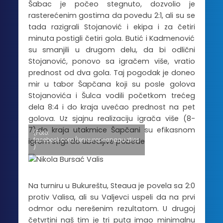
Šabac je počeo stegnuto, dozvolio je
rasterećenim gostima da povedu 2:1, ali su se
tada razigrali Stojanović i ekipa i za četiri
minuta postigli četiri gola. Butić i Kadmenović
su smanjili u drugom delu, da bi odlični
Stojanović, ponovo sa igračem više, vratio
prednost od dva gola. Taj pogodak je doneo
mir u tabor Šapčana koji su posle golova
Stojanovića i Šulca vodili početkom trećeg
dela 8:4 i do kraja uvećao prednost na pet
golova. Uz sjajnu realizaciju igrača više (8-
7),do kraja utakmice Šapčani su efikasnom
(Foto:
facebook.com/leneuropeanaquatics
igrom stigli do ubedljive pobede
)
Na turniru u Bukureštu, Steaua je povela sa 2:0
protiv Valisa, ali su Valjevci uspeli da na prvi
odmor odu nerešenim rezultatom. U drugoj
četvrtini naš tim je tri puta imao minimalnu