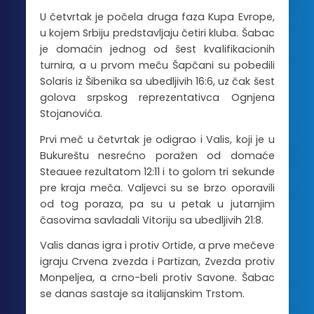
U četvrtak je počela druga faza Kupa Evrope,
u kojem Srbiju predstavljaju četiri kluba. Šabac
je domaćin jednog od šest kvalifikacionih
turnira, a u prvom meču Šapčani su pobedili
Solaris iz Šibenika sa ubedljivih 16:6, uz čak šest
golova srpskog reprezentativca Ognjena
Stojanovića.
Prvi meč u četvrtak je odigrao i Valis, koji je u
Bukureštu nesrećno poražen od domaće
Steauee rezultatom 12:11 i to golom tri sekunde
pre kraja meča. Valjevci su se brzo oporavili
od tog poraza, pa su u petak u jutarnjim
časovima savladali Vitoriju sa ubedljivih 21:8.
Valis danas igra i protiv Ortiđe, a prve mečeve
igraju Crvena zvezda i Partizan, Zvezda protiv
Monpeljea, a crno-beli protiv Savone. Šabac
se danas sastaje sa italijanskim Trstom.