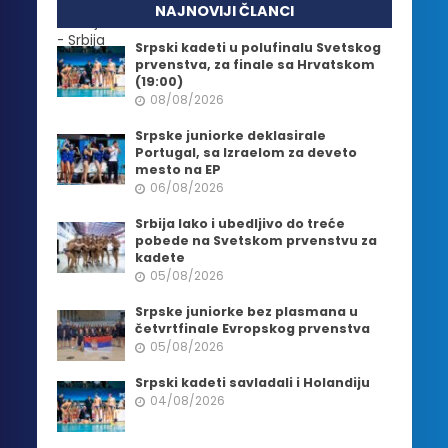
NAJNOVIJI ČLANCI
Srpski kadeti u polufinalu Svetskog
prvenstva, za finale sa Hrvatskom
(19:00)
08/08/2026
Srpske juniorke deklasirale
Portugal, sa Izraelom za deveto
mesto na EP
06/08/2026
Srbija lako i ubedljivo do treće
pobede na Svetskom prvenstvu za
kadete
05/08/2026
Srpske juniorke bez plasmana u
četvrtfinale Evropskog prvenstva
05/08/2026
Srpski kadeti savladali i Holandiju
04/08/2026