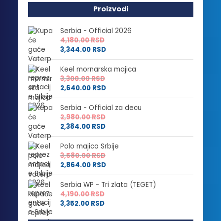
Proizvodi
Serbia - Official 2026
4,180.00
RSD
3,344.00
RSD
Keel mornarska majica
3,300.00
RSD
2,640.00
RSD
Serbia - Official za decu
2,980.00
RSD
2,384.00
RSD
Polo majica Srbije
3,580.00
RSD
2,864.00
RSD
Serbia WP - Tri zlata (TEGET)
4,190.00
RSD
3,352.00
RSD