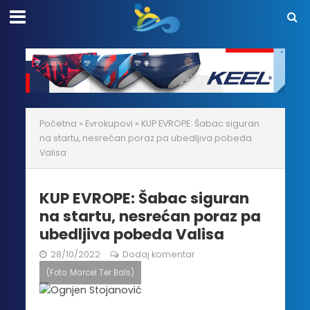
Početna
»
Evrokupovi
»
KUP EVROPE: Šabac siguran
na startu, nesrećan poraz pa ubedljiva pobeda
Valisa
KUP EVROPE: Šabac siguran
na startu, nesrećan poraz pa
ubedljiva pobeda Valisa
28/10/2022
Dodaj komentar
(Foto: Marcel Ter Bals)