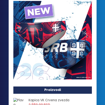
Proizvodi
Kapica VK Crvena zvezda
2,980.00
RSD