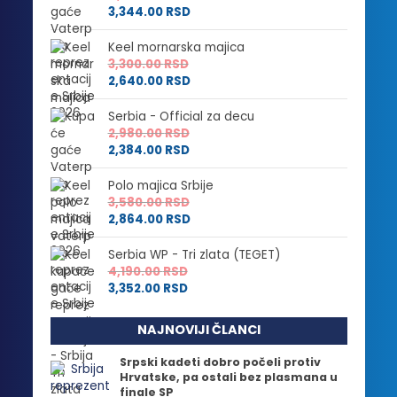
3,344.00
RSD
Keel mornarska majica
3,300.00
RSD
2,640.00
RSD
Serbia - Official za decu
2,980.00
RSD
2,384.00
RSD
Polo majica Srbije
3,580.00
RSD
2,864.00
RSD
Serbia WP - Tri zlata (TEGET)
4,190.00
RSD
3,352.00
RSD
NAJNOVIJI ČLANCI
Srpski kadeti dobro počeli protiv
Hrvatske, pa ostali bez plasmana u
finale SP