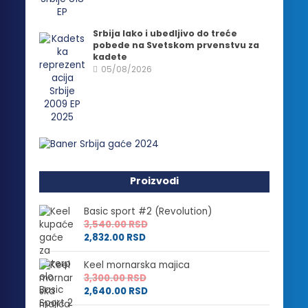
Srbija lako i ubedljivo do treće
pobede na Svetskom prvenstvu za
kadete
05/08/2026
Proizvodi
Basic sport #2 (Revolution)
3,540.00
RSD
2,832.00
RSD
Keel mornarska majica
3,300.00
RSD
2,640.00
RSD