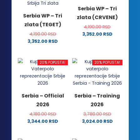
Serbia WP – Tri
Serbia WP – Tri
zlata (CRVENE)
zlata (TEGET)
4,190.00
RSD
4,190.00
RSD
3,352.00
RSD
Ovaj
3,352.00
RSD
Ovaj
proizvod
proizvod
ima
ima
više
20% POPUSTA!
20% POPUSTA!
više
varijanti.
varijanti.
Opcije
Opcije
mogu
mogu
biti
Serbia – Official
Serbia – Training
biti
izabrane
2026
2026
izabrane
na
na
stranici
4,180.00
RSD
3,780.00
RSD
stranici
proizvoda.
3,344.00
RSD
3,024.00
RSD
proizvoda.
Ovaj
Ovaj
proizvod
proizvod