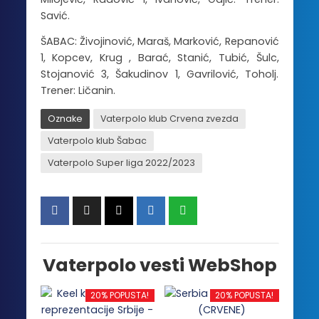
Savić.
ŠABAC: Živojinović, Maraš, Marković, Repanović
1, Kopcev, Krug , Barać, Stanić, Tubić, Šulc,
Stojanović 3, Šakudinov 1, Gavrilović, Toholj.
Trener: Ličanin.
Oznake
Vaterpolo klub Crvena zvezda
Vaterpolo klub Šabac
Vaterpolo Super liga 2022/2023
Vaterpolo vesti WebShop
20% POPUSTA!
20% POPUSTA!