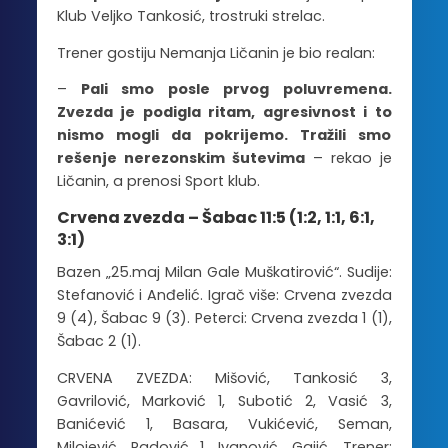
Klub Veljko Tankosić, trostruki strelac.
Trener gostiju Nemanja Ličanin je bio realan:
–
Pali smo posle prvog poluvremena.
Zvezda je podigla ritam, agresivnost i to
nismo mogli da pokrijemo. Tražili smo
rešenje nerezonskim šutevima
– rekao je
Ličanin, a prenosi Sport klub.
Crvena zvezda – Šabac 11:5 (1:2, 1:1, 6:1,
3:1)
Bazen „25.maj Milan Gale Muškatirović“. Sudije:
Stefanović i Anđelić. Igrač više: Crvena zvezda
9 (4), Šabac 9 (3). Peterci: Crvena zvezda 1 (1),
Šabac 2 (1).
CRVENA ZVEZDA: Mišović, Tankosić 3,
Gavrilović, Marković 1, Subotić 2, Vasić 3,
Banićević 1, Basara, Vukićević, Seman,
Milojević, Radović 1, Ivanović, Gajić. Trener: