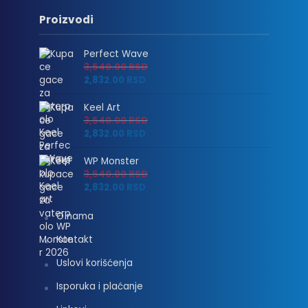
Proizvodi
Perfect Wave
3,540.00
RSD
2,832.00
RSD
Keel Art
3,540.00
RSD
2,832.00
RSD
WP Monster
3,540.00
RSD
2,832.00
RSD
O nama
Kontakt
Uslovi korišćenja
Isporuka i plaćanje