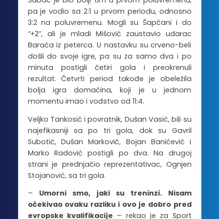
Šabac je bio bolji tim u prvom poluvremenu,
pa je vodio sa 2:1 u prvom periodu, odnosno
3:2 na poluvremenu. Mogli su Šapčani i do
“+2”, ali je mladi Mišović zaustavio udarac
Baraća iz peterca. U nastavku su crveno-beli
došli do svoje igre, pa su za samo dva i po
minuta postigli četiri gola i preokrenuli
rezultat. Četvrti period takođe je obeležila
bolja igra domaćina, koji je u jednom
momentu imao i vođstvo od 11:4.
Veljko Tankosić i povratnik, Dušan Vasić, bili su
najefikasniji sa po tri gola, dok su Gavril
Subotić, Dušan Marković, Bojan Banićević i
Marko Radović postigli po dva. Na drugoj
strani je prednjačio reprezentativac, Ognjen
Stojanović, sa tri gola.
–
Umorni smo, jaki su treninzi. Nisam
očekivao ovaku razliku i ovo je dobro pred
evropske kvalifikacije
– rekao je za Sport