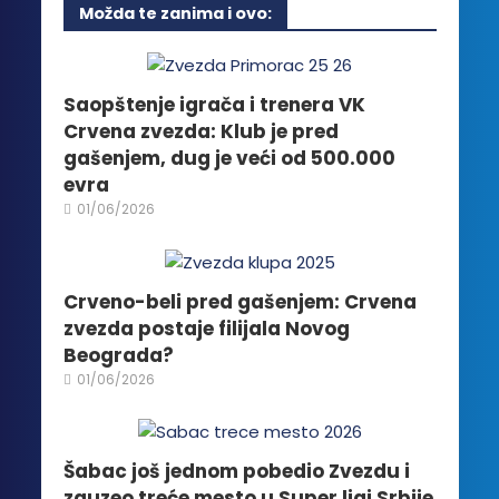
Možda te zanima i ovo:
varijanti.
Opcije
mogu
biti
Saopštenje igrača i trenera VK
izabrane
Crvena zvezda: Klub je pred
na
gašenjem, dug je veći od 500.000
stranici
evra
proizvoda.
01/06/2026
Crveno-beli pred gašenjem: Crvena
zvezda postaje filijala Novog
Beograda?
01/06/2026
Šabac još jednom pobedio Zvezdu i
zauzeo treće mesto u Super ligi Srbije