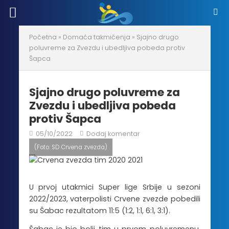
Početna
»
Domaća takmičenja
»
Sjajno drugo
poluvreme za Zvezdu i ubedljiva pobeda protiv
Šapca
Sjajno drugo poluvreme za
Zvezdu i ubedljiva pobeda
protiv Šapca
05/10/2022
Dodaj komentar
(Foto: SD Crvena zvezda)
U prvoj utakmici Super lige Srbije u sezoni
2022/2023, vaterpolisti Crvene zvezde pobedili
su Šabac rezultatom 11:5 (1:2, 1:1, 6:1, 3:1).