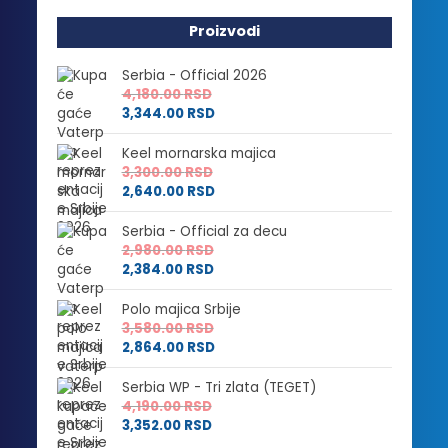
Proizvodi
Serbia - Official 2026
4,180.00
RSD
3,344.00
RSD
Keel mornarska majica
3,300.00
RSD
2,640.00
RSD
Serbia - Official za decu
2,980.00
RSD
2,384.00
RSD
Polo majica Srbije
3,580.00
RSD
2,864.00
RSD
Serbia WP - Tri zlata (TEGET)
4,190.00
RSD
3,352.00
RSD