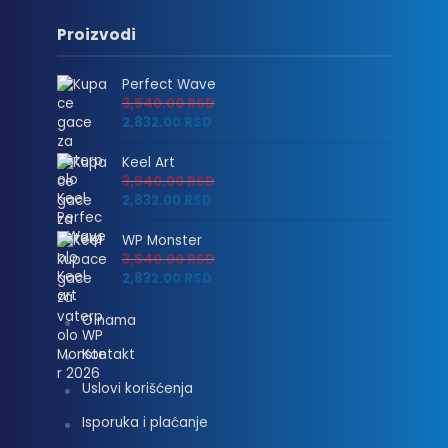
Proizvodi
Perfect Wave
3,540.00
RSD
2,832.00
RSD
Keel Art
3,540.00
RSD
2,832.00
RSD
WP Monster
3,540.00
RSD
2,832.00
RSD
O nama
Kontakt
Uslovi korišćenja
Isporuka i plaćanje