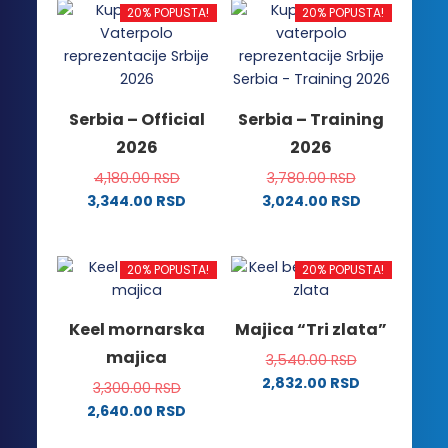
ima
više
20% POPUSTA!
20% POPUSTA!
više
varijanti.
varijanti.
Opcije
Opcije
mogu
mogu
biti
Serbia – Official
Serbia – Training
biti
izabrane
2026
2026
izabrane
na
na
stranici
4,180.00
RSD
3,780.00
RSD
stranici
proizvoda.
3,344.00
RSD
3,024.00
RSD
proizvoda.
Ovaj
Ovaj
proizvod
proizvod
ima
ima
20% POPUSTA!
20% POPUSTA!
više
više
varijanti.
varijanti.
Keel mornarska
Majica “Tri zlata”
Opcije
Opcije
majica
3,540.00
RSD
mogu
mogu
2,832.00
RSD
biti
biti
3,300.00
RSD
Ovaj
izabrane
izabrane
2,640.00
RSD
proizvod
na
na
Ovaj