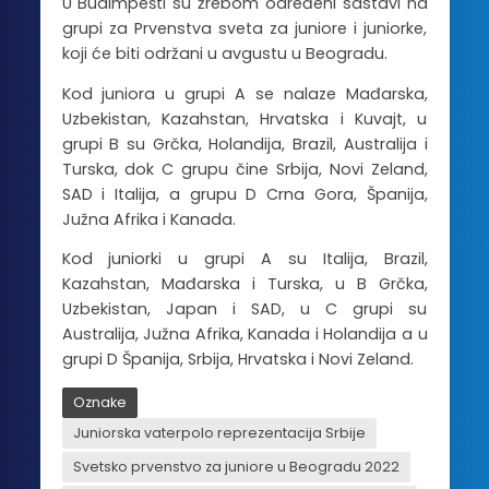
U Budimpešti su žrebom određeni sastavi na
grupi za Prvenstva sveta za juniore i juniorke,
koji će biti održani u avgustu u Beogradu.
Kod juniora u grupi A se nalaze Mađarska,
Uzbekistan, Kazahstan, Hrvatska i Kuvajt, u
grupi B su Grčka, Holandija, Brazil, Australija i
Turska, dok C grupu čine Srbija, Novi Zeland,
SAD i Italija, a grupu D Crna Gora, Španija,
Južna Afrika i Kanada.
Kod juniorki u grupi A su Italija, Brazil,
Kazahstan, Mađarska i Turska, u B Grčka,
Uzbekistan, Japan i SAD, u C grupi su
Australija, Južna Afrika, Kanada i Holandija a u
grupi D Španija, Srbija, Hrvatska i Novi Zeland.
Oznake
Juniorska vaterpolo reprezentacija Srbije
Svetsko prvenstvo za juniore u Beogradu 2022