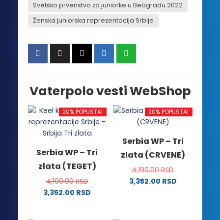
Svetsko prvenstvo za juniorke u Beogradu 2022
Ženska juniorska reprezentacija Srbije
Vaterpolo vesti WebShop
20% POPUSTA!
20% POPUSTA!
Serbia WP – Tri
Serbia WP – Tri
zlata (CRVENE)
zlata (TEGET)
4,190.00
RSD
4,190.00
RSD
3,352.00
RSD
Ovaj
3,352.00
RSD
Ovaj
proizvod
proizvod
ima