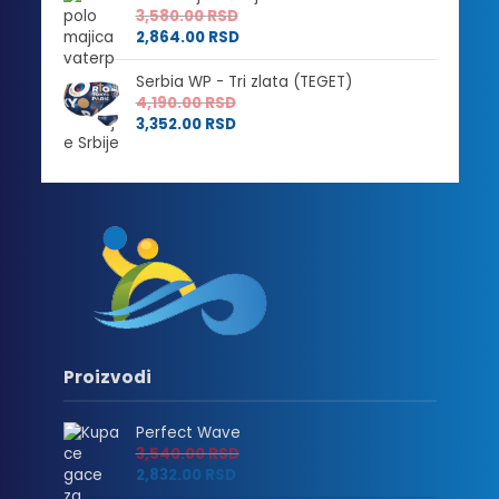
3,580.00
RSD
2,864.00
RSD
Serbia WP - Tri zlata (TEGET)
4,190.00
RSD
3,352.00
RSD
Proizvodi
Perfect Wave
3,540.00
RSD
2,832.00
RSD