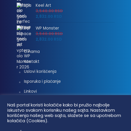
Keel Art
3,540.00
RSD
2,832.00
RSD
WP Monster
3,540.00
RSD
2,832.00
RSD
O nama
Kontakt
Uslovi korišćenja
Isporuka i plaćanje
Linkovi
Moj nalog
Naš portal koristi kolačiće kako bi pružio najbolje
iskustvo svakom korisniku našeg sajta. Nastavkom
korišćenja našeg web sajta, slažete se sa upotrebom
kolačića (Cookies).
Vaterpolo vesti © 2026. Sva prava zadržana.