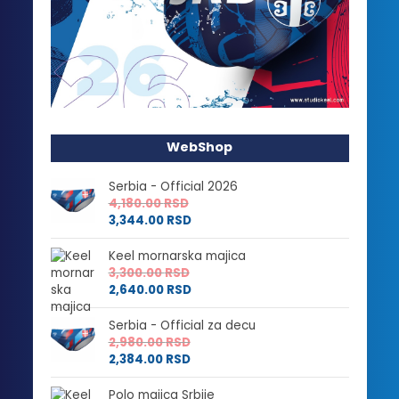
WebShop
Serbia - Official 2026
4,180.00
RSD
3,344.00
RSD
Keel mornarska majica
3,300.00
RSD
2,640.00
RSD
Serbia - Official za decu
2,980.00
RSD
2,384.00
RSD
Polo majica Srbije