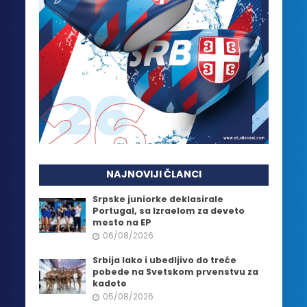
NAJNOVIJI ČLANCI
Srpske juniorke deklasirale
Portugal, sa Izraelom za deveto
mesto na EP
06/08/2026
Srbija lako i ubedljivo do treće
pobede na Svetskom prvenstvu za
kadete
05/08/2026