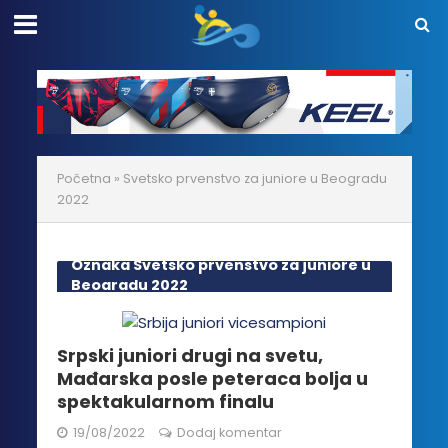
Početna
»
Svetsko prvenstvo za juniore u Beogradu
2022
Oznaka Svetsko prvenstvo za juniore u
Beogradu 2022
Srpski juniori drugi na svetu,
Mađarska posle peteraca bolja u
spektakularnom finalu
19/08/2022
Dodaj komentar