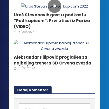
Uroš Stevanović gost u podkastu
“Pod kapicom”: Prvi utisci iz Pariza
(VIDEO)
15/08/2024
Aleksandar Filipović proglašen za
najboljeg trenera SD Crvena zvezda
05/03/2024
Dodaj komentar