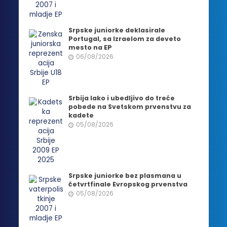
Srpske juniorke deklasirale
Portugal, sa Izraelom za deveto
mesto na EP
06/08/2026
Srbija lako i ubedljivo do treće
pobede na Svetskom prvenstvu za
kadete
05/08/2026
Srpske juniorke bez plasmana u
četvrtfinale Evropskog prvenstva
05/08/2026