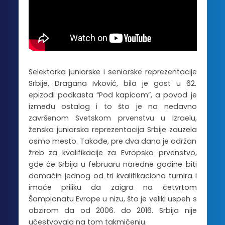
Selektorka juniorske i seniorske reprezentacije
Srbije, Dragana Ivković, bila je gost u 62.
epizodi podkasta “Pod kapicom”, a povod je
između ostalog i to što je na nedavno
završenom Svetskom prvenstvu u Izraelu,
ženska juniorska reprezentacija Srbije zauzela
osmo mesto. Takođe, pre dva dana je održan
žreb za kvalifikacije za Evropsko prvenstvo,
gde će Srbija u februaru naredne godine biti
domaćin jednog od tri kvalifikaciona turnira i
imaće priliku da zaigra na četvrtom
Šampionatu Evrope u nizu, što je veliki uspeh s
obzirom da od 2006. do 2016. Srbija nije
učestvovala na tom takmičenju.