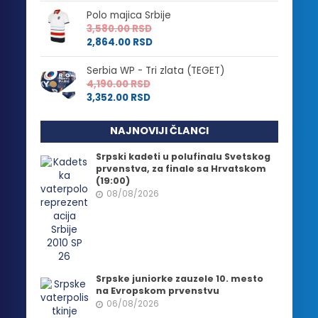
Polo majica Srbije
3,580.00
RSD
2,864.00
RSD
Serbia WP - Tri zlata (TEGET)
4,190.00
RSD
3,352.00
RSD
NAJNOVIJI ČLANCI
Srpski kadeti u polufinalu Svetskog
prvenstva, za finale sa Hrvatskom
(19:00)
08/08/2026
Srpske juniorke zauzele 10. mesto
na Evropskom prvenstvu
06/08/2026