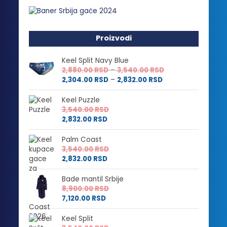
Proizvodi
Keel Split Navy Blue
Raspon
2,880.00
RSD
–
3,540.00
RSD
Raspon
cena:
2,304.00
RSD
–
2,832.00
RSD
cena:
od
od
2,880.00 RSD
Keel Puzzle
2,304.00 RSD
do
3,540.00
RSD
do
3,540.00 RSD
2,832.00
RSD
2,832.00 RSD
Palm Coast
3,540.00
RSD
2,832.00
RSD
Bade mantil Srbije
8,900.00
RSD
7,120.00
RSD
Keel Split