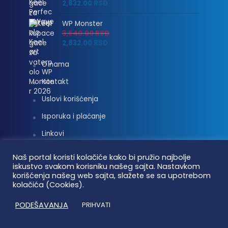
2,832.00
RSD
WP Monster
3,540.00
RSD
2,832.00
RSD
O nama
Kontakt
Uslovi korišćenja
Isporuka i plaćanje
Linkovi
Moj nalog
Naš portal koristi kolačiće kako bi pružio najbolje
iskustvo svakom korisniku našeg sajta. Nastavkom
korišćenja našeg web sajta, slažete se sa upotrebom
kolačića (Cookies).
Vaterpolo vesti © 2026. Sva prava zadržana.
PODEŠAVANJA
PRIHVATI