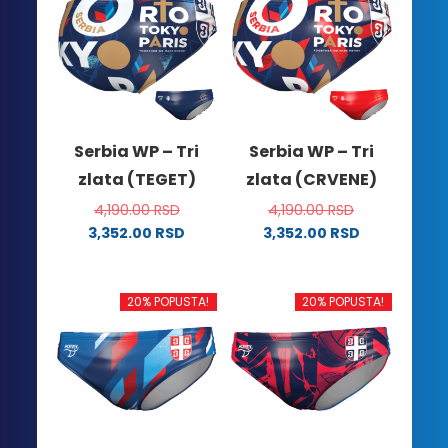
Serbia WP – Tri
Serbia WP – Tri
zlata (TEGET)
zlata (CRVENE)
4,190.00
RSD
4,190.00
RSD
3,352.00
RSD
3,352.00
RSD
Ovaj
Ovaj
proizvod
proizvod
ima
ima
20% POPUSTA!
20% POPUSTA!
više
više
varijanti.
varijanti.
Opcije
Opcije
mogu
mogu
biti
biti
izabrane
izabrane