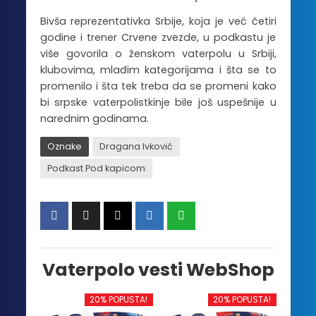
Bivša reprezentativka Srbije, koja je već četiri
godine i trener Crvene zvezde, u podkastu je
više govorila o ženskom vaterpolu u Srbiji,
klubovima, mlađim kategorijama i šta se to
promenilo i šta tek treba da se promeni kako
bi srpske vaterpolistkinje bile još uspešnije u
narednim godinama.
Oznake
Dragana Ivković
Podkast Pod kapicom
Vaterpolo vesti WebShop
20% POPUSTA!
20% POPUSTA!