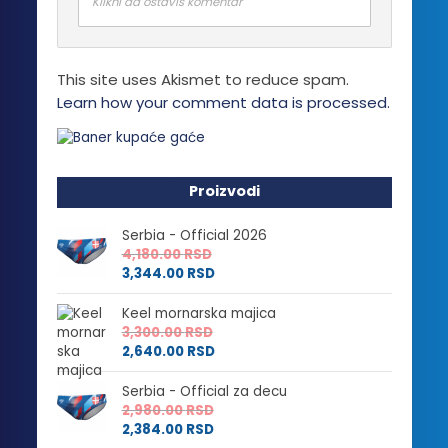
Klikni da ostaviš komentar
This site uses Akismet to reduce spam.
Learn how your comment data is processed.
Proizvodi
Serbia - Official 2026
4,180.00
RSD
3,344.00
RSD
Keel mornarska majica
3,300.00
RSD
2,640.00
RSD
Serbia - Official za decu
2,980.00
RSD
2,384.00
RSD