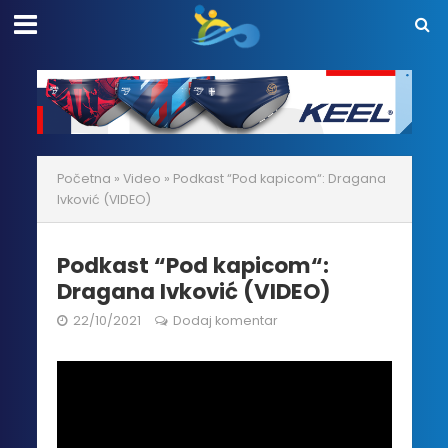
Početna
»
Video
»
Podkast “Pod kapicom“: Dragana
Ivković (VIDEO)
Podkast “Pod kapicom“:
Dragana Ivković (VIDEO)
22/10/2021
Dodaj komentar