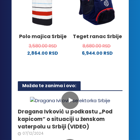
mogu
Opcije
biti
mogu
izabrane
biti
na
izabrane
stranici
na
Polo majica Srbije
Teget ranac Srbije
proizvoda.
stranici
3,580.00
RSD
8,680.00
RSD
proizvoda.
2,864.00
RSD
6,944.00
RSD
Ovaj
proizvod
ima
više
Možda te zanima i ovo:
varijanti.
Opcije
mogu
biti
Dragana Ivković u podkastu „Pod
izabrane
kapicom“ o situaciji u ženskom
na
vaterpolu u Srbiji (VIDEO)
stranici
07/12/2024
proizvoda.