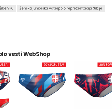
Šibeniku
Ženska juniorska vaterpolo reprezentacija Srbije
olo vesti WebShop
USTA!
20% POPUSTA!
20% POP