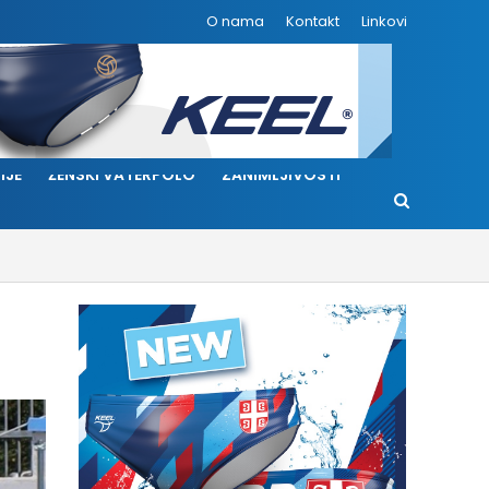
O nama
Kontakt
Linkovi
IJE
ŽENSKI VATERPOLO
ZANIMLJIVOSTI