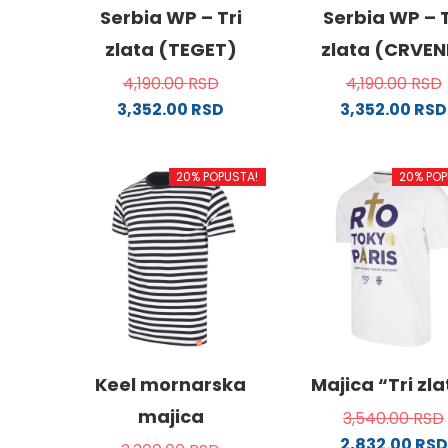
Serbia WP – Tri
Serbia WP – T
zlata (TEGET)
zlata (CRVEN
4,190.00
RSD
4,190.00
RSD
3,352.00
RSD
3,352.00
RSD
Ovaj
Ovaj
proizvod
proizv
20% POPUSTA!
20% POP
ima
ima
više
više
varijanti.
varijanti
Opcije
Opcije
mogu
mogu
biti
biti
izabrane
izabra
na
na
stranici
stranici
Keel mornarska
Majica “Tri zl
proizvoda.
proizvo
majica
3,540.00
RSD
2,832.00
RSD