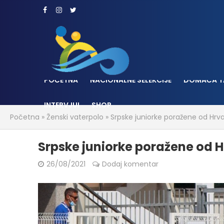
POČETNA
NACIONALNE SELEKCIJE
DOMAĆA T
INTERVJUI
SHOP
Početna
»
Ženski vaterpolo
»
Srpske juniorke poražene od Hrva
Srpske juniorke poražene od Hr
26/08/2021
Dodaj komentar