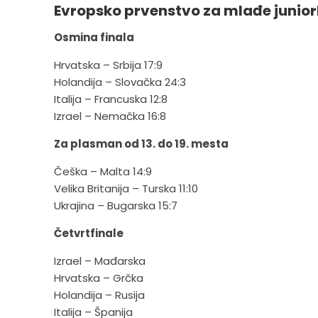
Evropsko prvenstvo za mlađe junior
Osmina finala
Hrvatska – Srbija 17:9
Holandija – Slovačka 24:3
Italija – Francuska 12:8
Izrael – Nemačka 16:8
Za plasman od 13. do 19. mesta
Češka – Malta 14:9
Velika Britanija – Turska 11:10
Ukrajina – Bugarska 15:7
Četvrtfinale
Izrael – Mađarska
Hrvatska – Grčka
Holandija – Rusija
Italija – Španija