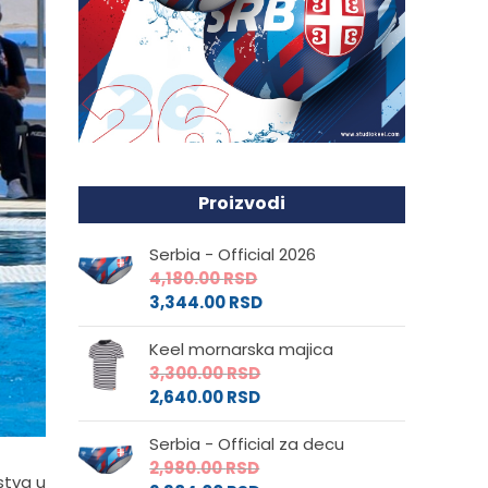
Proizvodi
Serbia - Official 2026
4,180.00
RSD
3,344.00
RSD
Keel mornarska majica
3,300.00
RSD
2,640.00
RSD
Serbia - Official za decu
2,980.00
RSD
stva u