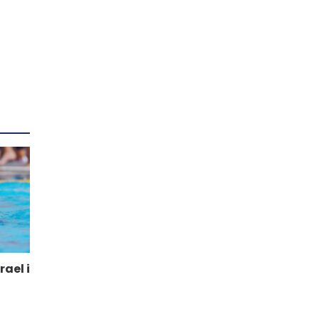
rael i