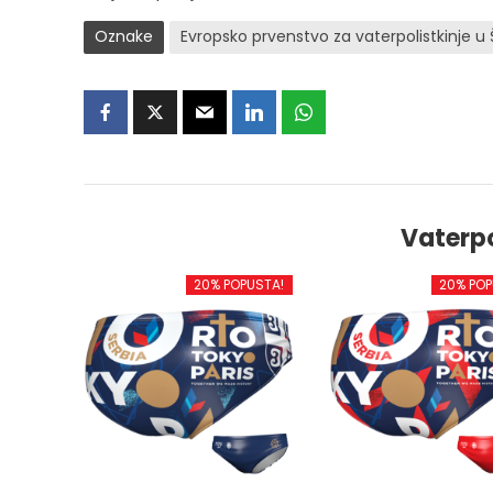
Oznake
Evropsko prvenstvo za vaterpolistkinje u 
Vaterp
20% POPUSTA!
20% POP