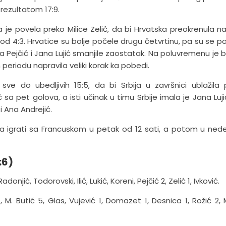
rezultatom 17:9.
je povela preko Milice Zelić, da bi Hrvatska preokrenula na 
 4:3. Hrvatice su bolje počele drugu četvrtinu, pa su se pos
ara Pejčić i Jana Lujić smanjile zaostatak. Na poluvremenu je b
 periodu napravila veliki korak ka pobedi.
sve do ubedljivih 15:5, da bi Srbija u završnici ublažila 
 sa pet golova, a isti učinak u timu Srbije imala je Jana Luji
i Ana Andrejić.
a igrati sa Francuskom u petak od 12 sati, a potom u nede
:6)
donjić, Todorovski, Ilić, Lukić, Koreni, Pejčić 2, Zelić 1, Ivković.
, M. Butić 5, Glas, Vujević 1, Domazet 1, Desnica 1, Rožić 2, 