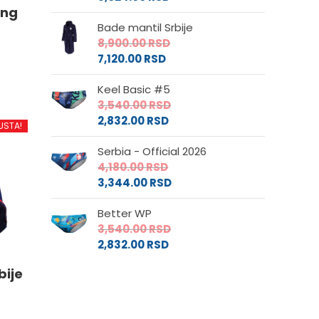
ing
Bade mantil Srbije
8,900.00
RSD
7,120.00
RSD
Keel Basic #5
3,540.00
RSD
d
2,832.00
RSD
USTA!
Serbia - Official 2026
.
4,180.00
RSD
3,344.00
RSD
Better WP
3,540.00
RSD
e
2,832.00
RSD
bije
da.