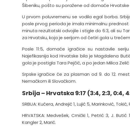
Šibeniku, pošto su poražene od domaće Hrvatske 
U prvom poluvremenu se vodila egal borba. Srbija 
posle prvog perioda je imala minimalnu prednost od
minuta rezultatski odvojile i stigle do 6:3, ali su T
za Hrvatsku, koja je serijom od četiri gola u trećem
Posle 11:5, domaće igračice su nastavile seriju 
Najefikasnija kod Hrvatske bila je Magdalena Butić
gola je postigla Tara Pejčić, a po jedan Milica Zelić 
Srpske igračice će za plasman od 9. do 12. mest
Nemačkom ili Slovačkom.
Srbija – Hrvatska 9:17 (3:4, 2:3, 0:4, 4
SRBIJA: Kučera, Andrejić 1, Lujić 5, Marinković, Tokić, Ra
HRVATSKA: Medvešek, Crnički 1, Petrić 3, J. Butić 1
Kangler 2, Marić.