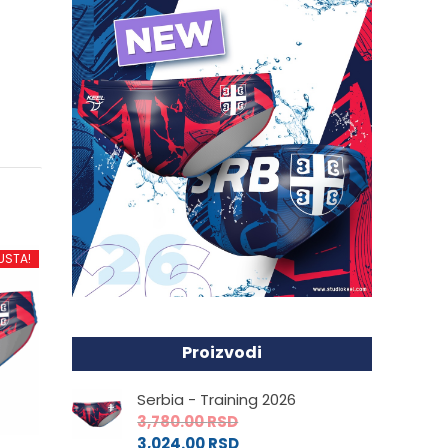
USTA!
Proizvodi
Serbia - Training 2026
3,780.00
RSD
3,024.00
RSD