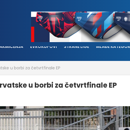
AKMIČENJA
EVROKUPOVI
STRANE LIGE
MLAĐE KATEGOR
tske u borbi za četvrtfinale EP
vatske u borbi za četvrtfinale EP