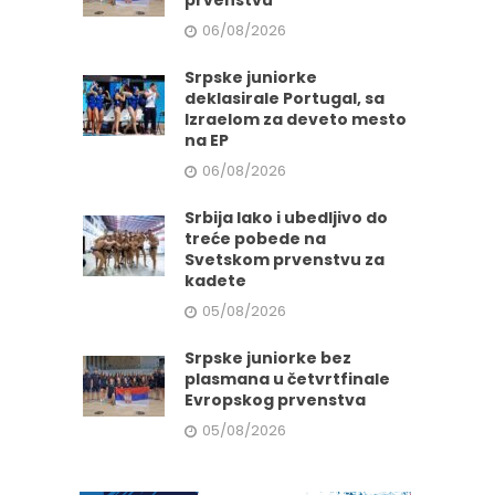
prvenstvu
06/08/2026
Srpske juniorke
deklasirale Portugal, sa
Izraelom za deveto mesto
na EP
06/08/2026
Srbija lako i ubedljivo do
treće pobede na
Svetskom prvenstvu za
kadete
05/08/2026
Srpske juniorke bez
plasmana u četvrtfinale
Evropskog prvenstva
05/08/2026