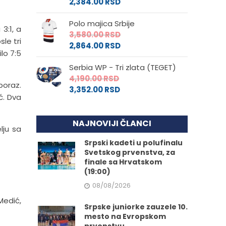
2,384.00
RSD
Polo majica Srbije
3:1, a
3,580.00
RSD
le tri
2,864.00
RSD
ilo 7:5
Serbia WP - Tri zlata (TEGET)
4,190.00
RSD
poraz.
3,352.00
RSD
ć. Dva
NAJNOVIJI ČLANCI
lju sa
Srpski kadeti u polufinalu
Svetskog prvenstva, za
finale sa Hrvatskom
(19:00)
08/08/2026
Medić,
Srpske juniorke zauzele 10.
mesto na Evropskom