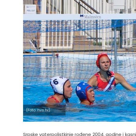
(Foto: hvs.hr)
Srpske vaterpolistkinje rođene 2004. godine i kasn