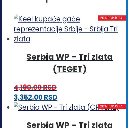
20% POPUSTA!
Serbia WP – Tri zlata
(TEGET)
4,190.00
RSD
Ovaj
3,352.00
RSD
proizvod
20% POPUSTA!
ima
Serbia WP – Tri zlata
više