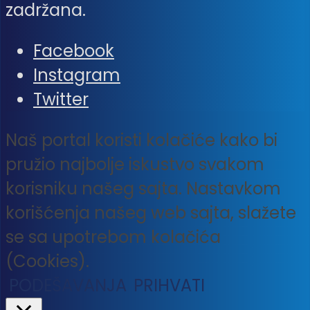
zadržana.
Facebook
Instagram
Twitter
Naš portal koristi kolačiće kako bi
pružio najbolje iskustvo svakom
korisniku našeg sajta. Nastavkom
korišćenja našeg web sajta, slažete
se sa upotrebom kolačića
(Cookies).
PODEŠAVANJA
PRIHVATI