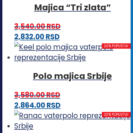
izabrane
Majica “Tri zlata”
više
na
varijanti.
stranici
3,540.00
RSD
Opcije
proizvoda.
Ovaj
2,832.00
RSD
mogu
proizvod
20% POPUSTA!
biti
ima
izabrane
više
na
Polo majica Srbije
varijanti.
stranici
Opcije
proizvoda.
3,580.00
RSD
mogu
Ovaj
2,864.00
RSD
biti
proizvod
20% POPUSTA!
izabrane
ima
na