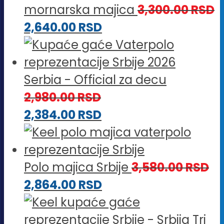
mornarska majica
3,300.00
RSD
2,640.00
RSD
Serbia - Official za decu
2,980.00
RSD
2,384.00
RSD
Polo majica Srbije
3,580.00
RSD
2,864.00
RSD