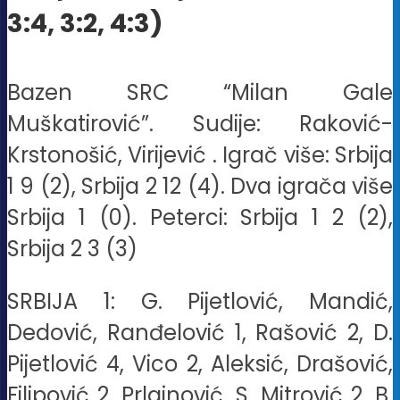
3:4, 3:2, 4:3)
Bazen SRC “Milan Gale
Muškatirović”. Sudije: Raković-
Krstonošić, Virijević . Igrač više: Srbija
1 9 (2), Srbija 2 12 (4). Dva igrača više
Srbija 1 (0). Peterci: Srbija 1 2 (2),
Srbija 2 3 (3)
SRBIJA 1: G. Pijetlović, Mandić,
Dedović, Ranđelović 1, Rašović 2, D.
Pijetlović 4, Vico 2, Aleksić, Drašović,
Filipović 2, Prlainović, S. Mitrović 2, B.