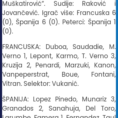
Muškatirović”. Sudije: Raković i
Jovančević. Igrač više: Francuska 6
(0), Španija 6 (0). Peterci: Španija 1
(0).
FRANCUSKA: Duboa, Saudadie, M.
Verno 1, Lepont, Karmo, T. Verno 3,
Kruzija 2, Penardi, Marzuki, Kanon,
Vanpeperstrat, Boue, Fontani,
Vitran. Selektor: Vukanić.
ŠPANIJA: Lopez Pinedo, Munariz 3,
Granados 2, Sanahuja, Del Toro,
Larumbe, Famera 1, Fernandez, Taul