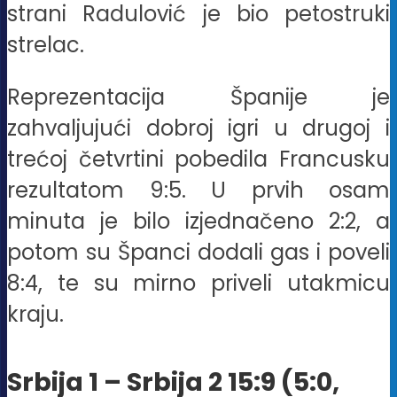
strani Radulović je bio petostruki
strelac.
Reprezentacija Španije je
zahvaljujući dobroj igri u drugoj i
trećoj četvrtini pobedila Francusku
rezultatom 9:5. U prvih osam
minuta je bilo izjednačeno 2:2, a
potom su Španci dodali gas i poveli
8:4, te su mirno priveli utakmicu
kraju.
Srbija 1 – Srbija 2 15:9 (5:0,