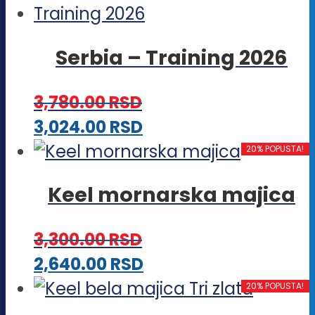
više
stranici
varijanti.
proizvoda.
Serbia – Training 2026
Opcije
mogu
3,780.00
RSD
biti
Ovaj
3,024.00
RSD
izabrane
proizvod
20% POPUSTA!
na
ima
stranici
Keel mornarska majica
više
proizvoda.
varijanti.
3,300.00
RSD
Opcije
Ovaj
2,640.00
RSD
mogu
proizvod
20% POPUSTA!
biti
ima