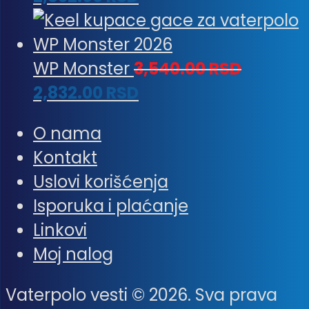
WP Monster
3,540.00
RSD
2,832.00
RSD
O nama
Kontakt
Uslovi korišćenja
Isporuka i plaćanje
Linkovi
Moj nalog
Vaterpolo vesti © 2026. Sva prava