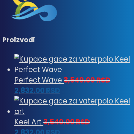
Proizvodi
Perfect Wave
3,540.00
RSD
2,832.00
RSD
Keel Art
3,540.00
RSD
2,832.00
RSD