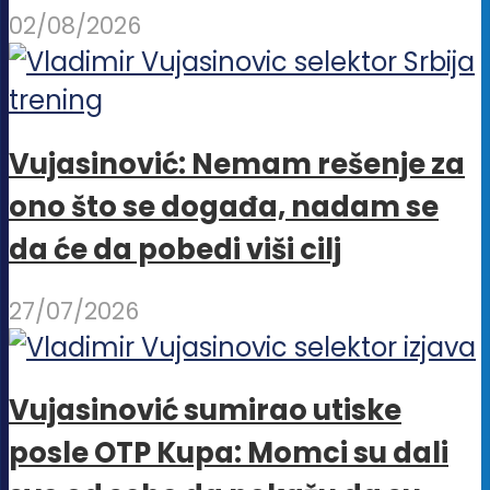
02/08/2026
Vujasinović: Nemam rešenje za
ono što se događa, nadam se
da će da pobedi viši cilj
27/07/2026
Vujasinović sumirao utiske
posle OTP Kupa: Momci su dali