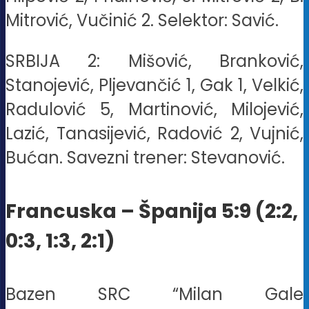
Mitrović, Vučinić 2. Selektor: Savić.
SRBIJA 2: Mišović, Branković,
Stanojević, Pljevančić 1, Gak 1, Velkić,
Radulović 5, Martinović, Milojević,
Lazić, Tanasijević, Radović 2, Vujnić,
Bućan. Savezni trener: Stevanović.
Francuska – Španija 5:9 (2:2,
0:3, 1:3, 2:1)
Bazen SRC “Milan Gale