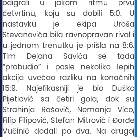
odigrali u jakom ritmu prvu
četvrtinu, koju su dobili 5:0. U
nastavku je ekipa Uroša
Stevanovića bila ravnopravan rival i
u jednom trenutku je prišla na 8:6.
Tim Dejana Savića se tada
“probudio” i posle nekoliko lepih
akcija uvećao razliku na konačnih
15:9. Najefikasniji je bio Duško
Pijetlović sa četiri gola, dok su
Strahinja Rašović, Nemanja Vico,
Filip Filipović, Stefan Mitrović i Đorđe
Vučinić dodali po dva. Na drugoj