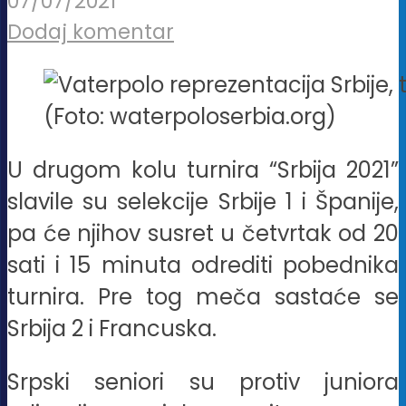
07/07/2021
Dodaj komentar
(Foto: waterpoloserbia.org)
U drugom kolu turnira “Srbija 2021”
slavile su selekcije Srbije 1 i Španije,
pa će njihov susret u četvrtak od 20
sati i 15 minuta odrediti pobednika
turnira. Pre tog meča sastaće se
Srbija 2 i Francuska.
Srpski seniori su protiv juniora