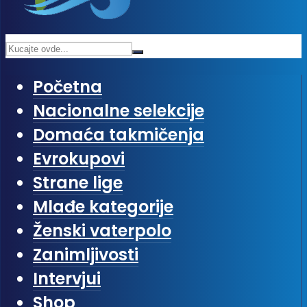
Početna
Nacionalne selekcije
Domaća takmičenja
Evrokupovi
Strane lige
Mlađe kategorije
Ženski vaterpolo
Zanimljivosti
Intervjui
Shop