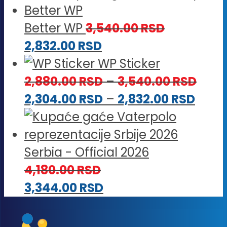
Better WP
3,540.00
RSD
2,832.00
RSD
WP Sticker
Rasp
2,880.00
RSD
–
3,540.00
RSD
Rasp
cena
2,304.00
RSD
–
2,832.00
RSD
cena
od
od
2,88
2,304
do
Serbia - Official 2026
do
3,54
4,180.00
RSD
2,832
3,344.00
RSD