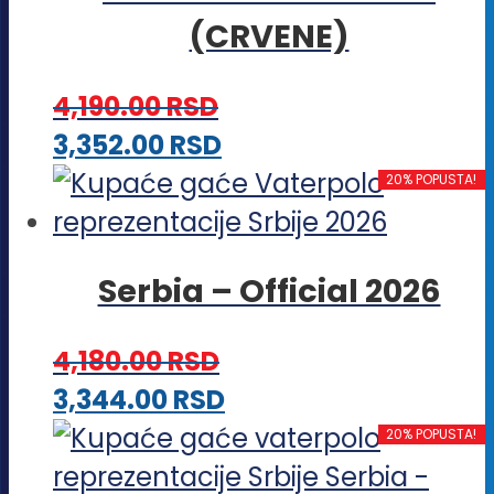
(CRVENE)
varijanti.
Opcije
4,190.00
RSD
mogu
Ovaj
3,352.00
RSD
biti
proizvod
20% POPUSTA!
izabrane
ima
na
više
stranici
Serbia – Official 2026
varijanti.
proizvoda.
Opcije
4,180.00
RSD
mogu
Ovaj
3,344.00
RSD
biti
proizvod
20% POPUSTA!
izabrane
ima
na