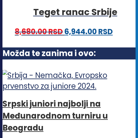
više
stranici
Teget ranac Srbije
varijanti.
proizvoda.
Opcije
8,680.00
RSD
6,944.00
RSD
mogu
biti
Možda te zanima i ovo:
izabrane
na
stranici
proizvoda.
Srpski juniori najbolji na
Međunarodnom turniru u
Beogradu