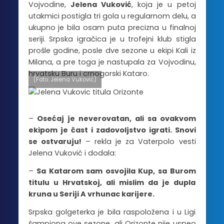
Vojvodine,
Jelena Vuković
, koja je u petoj
utakmici postigla tri gola u regularnom delu, a
ukupno je bila osam puta precizna u finalnoj
seriji. Srpska igračica je u trofejni klub stigla
prošle godine, posle dve sezone u ekipi Kali iz
Milana, a pre toga je nastupala za Vojvodinu,
hrvatsku Buru i crnogorski Kataro.
(Foto: Jelena Vuković)
–
Osećaj je neverovatan, ali sa ovakvom
ekipom je čast i zadovoljstvo igrati. Snovi
se ostvaruju!
– rekla je za Vaterpolo vesti
Jelena Vuković i dodala:
–
Sa Katarom sam osvojila Kup, sa Burom
titulu u Hrvatskoj, ali mislim da je dupla
kruna u Seriji A vrhunac karijere.
Srpska golgeterka je bila raspoložena i u Ligi
šampiona ove sezone, ali Orizonte nije uspeo