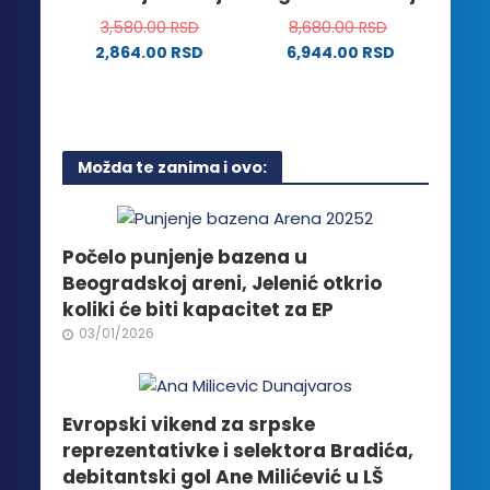
stranici
3,580.00
RSD
8,680.00
RSD
proizvoda.
2,864.00
RSD
6,944.00
RSD
Ovaj
proizvod
ima
više
Možda te zanima i ovo:
varijanti.
Opcije
mogu
biti
Počelo punjenje bazena u
izabrane
Beogradskoj areni, Jelenić otkrio
na
koliki će biti kapacitet za EP
stranici
03/01/2026
proizvoda.
Evropski vikend za srpske
reprezentativke i selektora Bradića,
debitantski gol Ane Milićević u LŠ