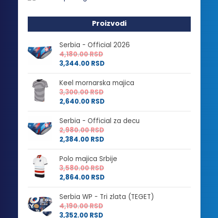
Proizvodi
Serbia - Official 2026
4,180.00
RSD
3,344.00
RSD
Keel mornarska majica
3,300.00
RSD
2,640.00
RSD
Serbia - Official za decu
2,980.00
RSD
2,384.00
RSD
Polo majica Srbije
3,580.00
RSD
2,864.00
RSD
Serbia WP - Tri zlata (TEGET)
4,190.00
RSD
3,352.00
RSD