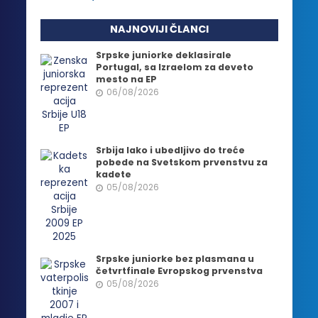
NAJNOVIJI ČLANCI
Srpske juniorke deklasirale
Portugal, sa Izraelom za deveto
mesto na EP
06/08/2026
Srbija lako i ubedljivo do treće
pobede na Svetskom prvenstvu za
kadete
05/08/2026
Srpske juniorke bez plasmana u
četvrtfinale Evropskog prvenstva
05/08/2026