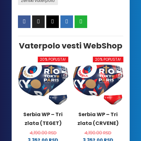
Ženski vaterpolo
Vaterpolo vesti WebShop
20% POPUSTA!
20% POPUSTA!
Serbia WP – Tri
Serbia WP – Tri
zlata (TEGET)
zlata (CRVENE)
4,190.00
RSD
4,190.00
RSD
3,352.00
RSD
3,352.00
RSD