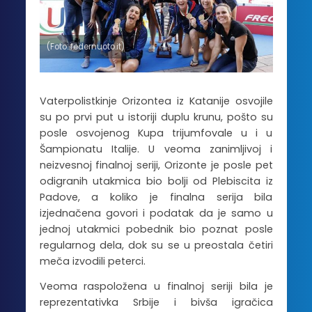
(Foto: federnuoto.it)
Vaterpolistkinje Orizontea iz Katanije osvojile
su po prvi put u istoriji duplu krunu, pošto su
posle osvojenog Kupa trijumfovale u i u
Šampionatu Italije. U veoma zanimljivoj i
neizvesnoj finalnoj seriji, Orizonte je posle pet
odigranih utakmica bio bolji od Plebiscita iz
Padove, a koliko je finalna serija bila
izjednačena govori i podatak da je samo u
jednoj utakmici pobednik bio poznat posle
regularnog dela, dok su se u preostala četiri
meča izvodili peterci.
Veoma raspoložena u finalnoj seriji bila je
reprezentativka Srbije i bivša igračica