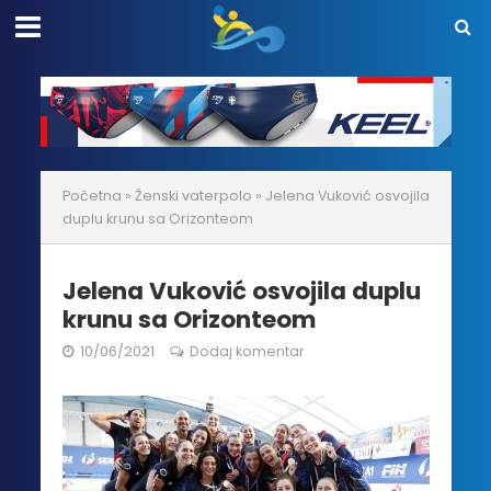
Početna
»
Ženski vaterpolo
»
Jelena Vuković osvojila
duplu krunu sa Orizonteom
Jelena Vuković osvojila duplu
krunu sa Orizonteom
10/06/2021
Dodaj komentar