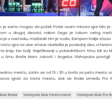
 je samo mogao da poželi. Posle osam minuta igre bilo je 
grom u drugoj deonici, nakon čega je tokom celog meča
a je u nastavku, mađarski tim je vodio, šampion Italije stizao 
 Čvrsta igra na obe strane obeležila je poslednji deo, a Feren
kraju bio bolji. Najefikasniji u pobedničkom timu bili su 
u timu Breše Maro Joković i Angelos Vlahopulos postigli 
za sedmo mesto, zatim se od 15 i 30 u borbi za peto mesto s
asova igrati za treće mesto, dok se finale između Pro 
klub Breša
Vaterpolo klub Ferencvaroš
Vaterpolo klub Pro 