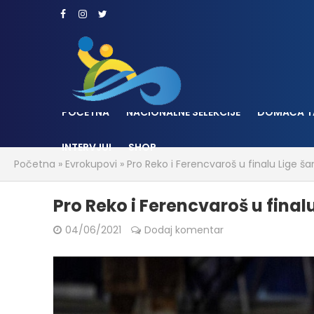
POČETNA
NACIONALNE SELEKCIJE
DOMAĆA T
INTERVJUI
SHOP
Početna
»
Evrokupovi
»
Pro Reko i Ferencvaroš u finalu Lige 
Pro Reko i Ferencvaroš u fina
04/06/2021
Dodaj komentar