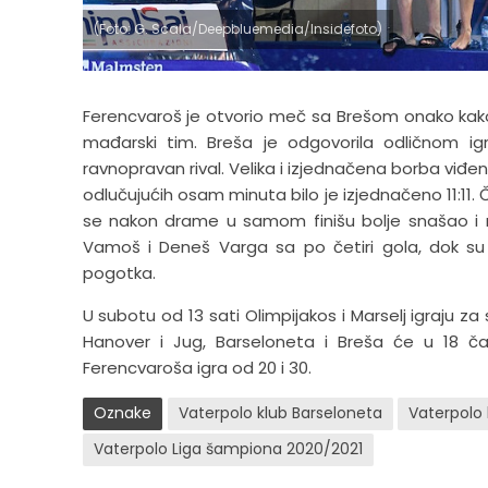
(Foto: G. Scala/Deepbluemedia/Insidefoto)
Ferencvaroš je otvorio meč sa Brešom onako kako
mađarski tim. Breša je odgovorila odličnom i
ravnopravan rival. Velika i izjednačena borba viđen
odlučujućih osam minuta bilo je izjednačeno 11:11.
se nakon drame u samom finišu bolje snašao i na 
Vamoš i Deneš Varga sa po četiri gola, dok su 
pogotka.
U subotu od 13 sati Olimpijakos i Marselj igraju 
Hanover i Jug, Barseloneta i Breša će u 18 č
Ferencvaroša igra od 20 i 30.
Oznake
Vaterpolo klub Barseloneta
Vaterpolo 
Vaterpolo Liga šampiona 2020/2021