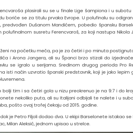
rencvaroša plasirali su se u finale Lige šampiona i u subotu
du boriće se za titulu prvaka Evrope. U polufinalu su odigra
eko, predvođen Dušanom Mandićem, pobedio špansku Barse
gom polufinalnom susretu Ferencvaroš, za koji nastupa Nikola J
oženi na početku meča, pa je za četiri i po minuta postignut
a i Arona Jangera, ali su Španci brzo stizali do izjednače
vku se igralo u serijama. Sredinom drugog perioda Pro R
 isti način uzvratio španski predstavnik, koji je jako lepim
poluvremena.
lji tim i sa četiri gola u nizu preokrenuo je na 9:7 i do kraj
onete nekoliko puta, ali su Italijani odbijali te nalete i u sub
luba, pošto ovaj trofej čekaju od 2015. godine.
, dok je Petro Filjoli dodao dva. U ekipi Barselonete istakao se
c, Milan Aleksić, jednom upisao u strelce.