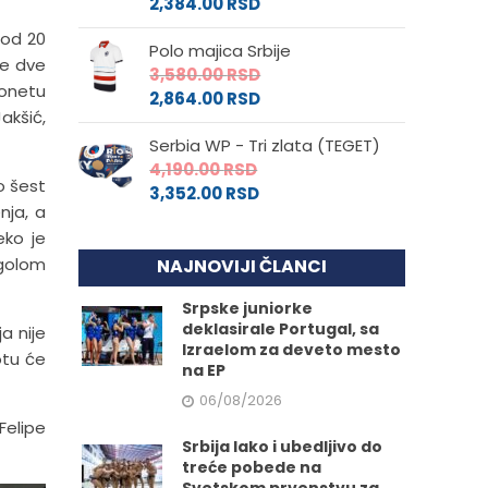
2,384.00
RSD
 od 20
Polo majica Srbije
ne dve
3,580.00
RSD
lonetu
2,864.00
RSD
akšić,
Serbia WP - Tri zlata (TEGET)
4,190.00
RSD
o šest
3,352.00
RSD
nja, a
eko je
 golom
NAJNOVIJI ČLANCI
Srpske juniorke
deklasirale Portugal, sa
a nije
Izraelom za deveto mesto
otu će
na EP
06/08/2026
 Felipe
Srbija lako i ubedljivo do
treće pobede na