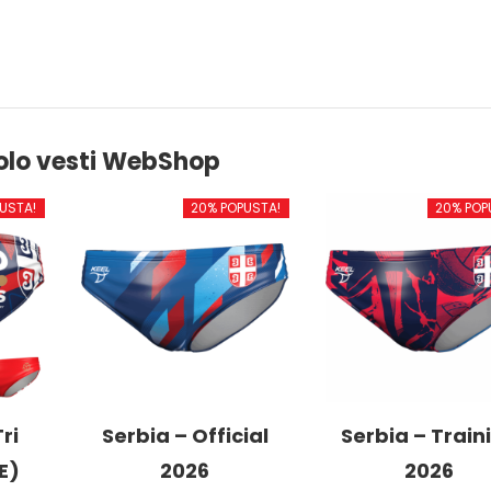
olo vesti WebShop
USTA!
20% POPUSTA!
20% POP
ri
Serbia – Official
Serbia – Train
E)
2026
2026