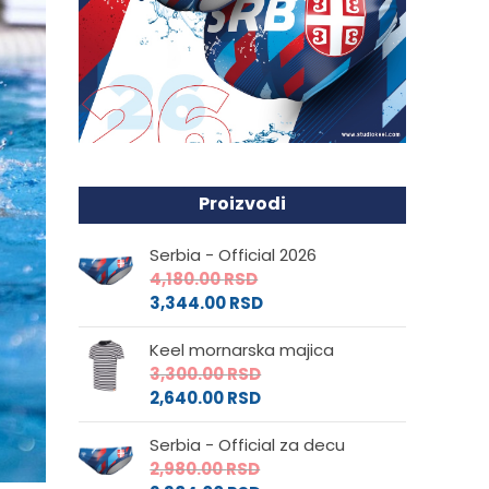
Proizvodi
Serbia - Official 2026
4,180.00
RSD
3,344.00
RSD
Keel mornarska majica
3,300.00
RSD
2,640.00
RSD
Serbia - Official za decu
2,980.00
RSD