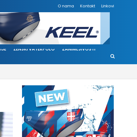
O nama
Kontakt
Linkovi
IJE
ŽENSKI VATERPOLO
ZANIMLJIVOSTI