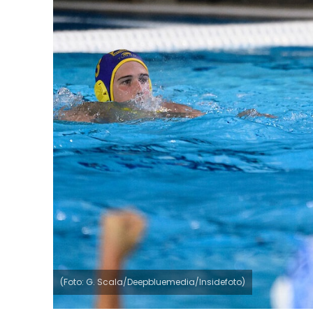
(Foto: G. Scala/Deepbluemedia/Insidefoto)