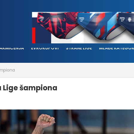
AKMIČENJA
EVROKUPOVI
STRANE LIGE
MLAĐE KATEGOR
šampiona
lu Lige šampiona