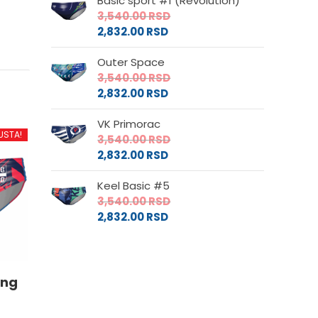
Basic sport #1 (Revolution)
3,540.00
RSD
2,832.00
RSD
Outer Space
3,540.00
RSD
2,832.00
RSD
VK Primorac
USTA!
3,540.00
RSD
2,832.00
RSD
Keel Basic #5
3,540.00
RSD
2,832.00
RSD
ing