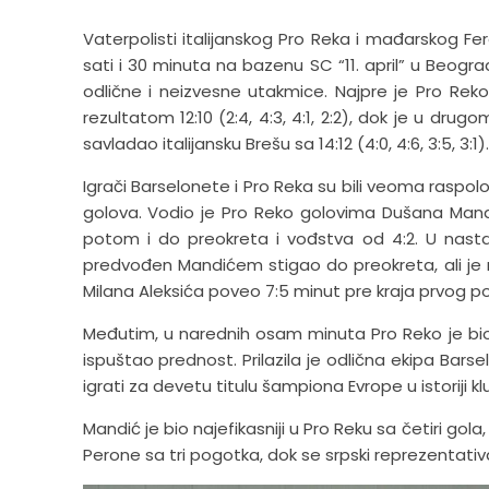
Vaterpolisti italijanskog Pro Reka i mađarskog Fe
sati i 30 minuta na bazenu SC “11. april” u Beogra
odlične i neizvesne utakmice. Najpre je Pro R
rezultatom 12:10 (2:4, 4:3, 4:1, 2:2), dok je u dru
savladao italijansku Brešu sa 14:12 (4:0, 4:6, 3:5, 3:1).
Igrači Barselonete i Pro Reka su bili veoma raspol
golova. Vodio je Pro Reko golovima Dušana Mandić
potom i do preokreta i vođstva od 4:2. U nasta
predvođen Mandićem stigao do preokreta, ali je na
Milana Aleksića poveo 7:5 minut pre kraja prvog 
Međutim, u narednih osam minuta Pro Reko je bio bo
ispuštao prednost. Prilazila je odlična ekipa Barsel
igrati za devetu titulu šampiona Evrope u istoriji k
Mandić je bio najefikasniji u Pro Reku sa četiri gola
Perone sa tri pogotka, dok se srpski reprezentativa