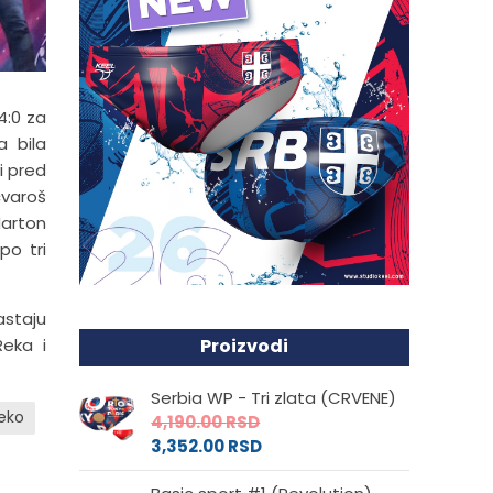
4:0 za
 bila
i pred
cvaroš
Marton
po tri
astaju
Reka i
Proizvodi
Serbia WP - Tri zlata (CRVENE)
Reko
4,190.00
RSD
3,352.00
RSD