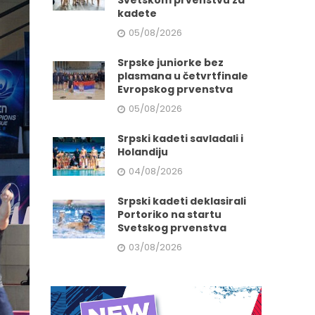
Svetskom prvenstvu za
kadete
05/08/2026
Srpske juniorke bez
plasmana u četvrtfinale
Evropskog prvenstva
05/08/2026
Srpski kadeti savladali i
Holandiju
04/08/2026
Srpski kadeti deklasirali
Portoriko na startu
Svetskog prvenstva
03/08/2026