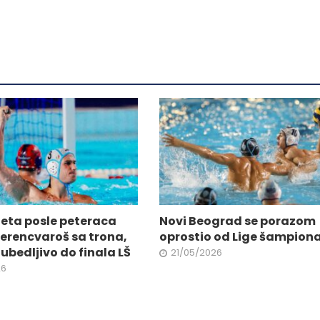
više
.
varijanti.
Opcije
mogu
biti
ne
izabrane
na
stranici
da.
proizvoda.
eta posle peteraca
Novi Beograd se porazom
Ferencvaroš sa trona,
oprostio od Lige šampion
ubedljivo do finala LŠ
21/05/2026
26