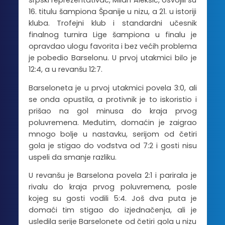
srpski reprezentativac, Milan Aleksić, osvojili su
16. titulu šampiona Španije u nizu, a 21. u istoriji
kluba. Trofejni klub i standardni učesnik
finalnog turnira Lige šampiona u finalu je
opravdao ulogu favorita i bez većih problema
je pobedio Barselonu. U prvoj utakmici bilo je
12:4, a u revanšu 12:7.
Barseloneta je u prvoj utakmici povela 3:0, ali
se onda opustila, a protivnik je to iskoristio i
prišao na gol minusa do kraja prvog
poluvremena. Međutim, domaćin je zaigrao
mnogo bolje u nastavku, serijom od četiri
gola je stigao do vođstva od 7:2 i gosti nisu
uspeli da smanje razliku.
U revanšu je Barselona povela 2:1 i parirala je
rivalu do kraja prvog poluvremena, posle
kojeg su gosti vodili 5:4. Još dva puta je
domaći tim stigao do izjednačenja, ali je
usledila serije Barselonete od četiri gola u nizu