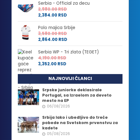
Serbia - Official za decu
2,980.00
RSD
2,384.00
RSD
Polo majica Srbije
3,580.00
RSD
2,864.00
RSD
Serbia WP - Tri zlata (TEGET)
4,190.00
RSD
3,352.00
RSD
NAJNOVIJI ČLANCI
Srpske juniorke deklasirale
Portugal, sa Izraelom za deveto
mesto na EP
06/08/2026
Srbija lako i ubedljivo do treće
pobede na Svetskom prvenstvu za
kadete
05/08/2026