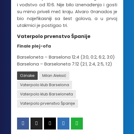
i vođstvo od 10:6. Nije bilo iznenađenja i gosti
su mirno priveli meč kraju. Alvaro Granados je
bio najefikasniji sa šest golova, a u prvoj
utakmici je postigao tri.
Vaterpolo prvenstvo Španije
Finale plej-ofa
Barseloneta – Barselona 12:4 (3:0, 0:2, 6:2, 3:0)
Barselona – Barseloneta 7:12 (2:1, 2:4, 2:5, 1:2)
Oznake
Milan Aleksić
Vaterpolo klub Barselona
Vaterpolo klub Barseloneta
Vaterpolo prvenstvo Španije