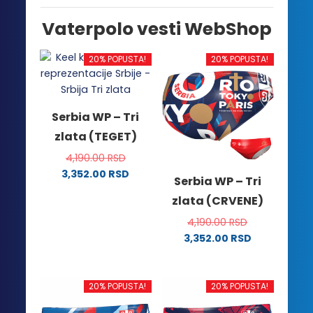
Vaterpolo vesti WebShop
20% POPUSTA!
20% POPUSTA!
Serbia WP – Tri
zlata (TEGET)
4,190.00
RSD
3,352.00
RSD
Serbia WP – Tri
Ovaj
zlata (CRVENE)
proizvod
ima
4,190.00
RSD
više
3,352.00
RSD
Ovaj
varijanti.
proizvod
Opcije
ima
mogu
20% POPUSTA!
20% POPUSTA!
više
biti