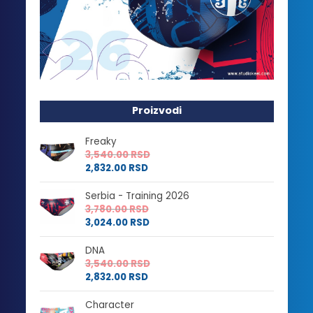
Proizvodi
Freaky
3,540.00
RSD
2,832.00
RSD
Serbia - Training 2026
3,780.00
RSD
3,024.00
RSD
DNA
3,540.00
RSD
2,832.00
RSD
Character