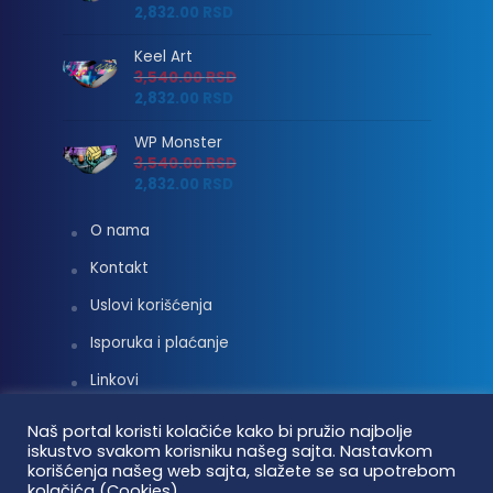
2,832.00
RSD
Keel Art
3,540.00
RSD
2,832.00
RSD
WP Monster
3,540.00
RSD
2,832.00
RSD
O nama
Kontakt
Uslovi korišćenja
Isporuka i plaćanje
Linkovi
Moj nalog
Naš portal koristi kolačiće kako bi pružio najbolje
iskustvo svakom korisniku našeg sajta. Nastavkom
korišćenja našeg web sajta, slažete se sa upotrebom
kolačića (Cookies).