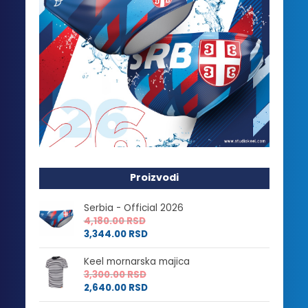
Proizvodi
Serbia - Official 2026
4,180.00
RSD
3,344.00
RSD
Keel mornarska majica
3,300.00
RSD
2,640.00
RSD