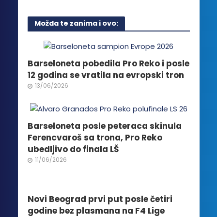
ima
više
Možda te zanima i ovo:
varijanti.
Opcije
mogu
biti
Barseloneta pobedila Pro Reko i posle
izabrane
12 godina se vratila na evropski tron
na
13/06/2026
stranici
proizvoda.
Barseloneta posle peteraca skinula
Ferencvaroš sa trona, Pro Reko
ubedljivo do finala LŠ
11/06/2026
Novi Beograd prvi put posle četiri
godine bez plasmana na F4 Lige