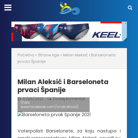
Početna
»
Strane lige
»
Milan Aleksić i Barseloneta
prvaci Španije
Milan Aleksić i Barseloneta
prvaci Španije
17/05/2021
Dodaj komentar
(Foto:
www.facebook.com/cnab.oficial)
Vaterpolisti Barselonete, za koju nastupa i