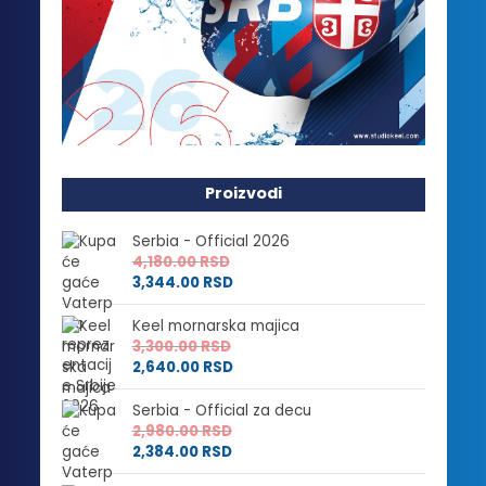
Proizvodi
Serbia - Official 2026
4,180.00
RSD
3,344.00
RSD
Keel mornarska majica
3,300.00
RSD
2,640.00
RSD
Serbia - Official za decu
2,980.00
RSD
2,384.00
RSD