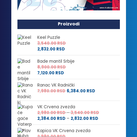
Proizvodi
Keel Puzzle
3,540.00
RSD
2,832.00
RSD
Bade mantil Srbije
8,900.00
RSD
7,120.00
RSD
Ranac VK Radnički
7,980.00
RSD
6,384.00
RSD
VK Crvena zvezda
Raspon
2,980.00
RSD
–
3,540.00
RSD
Raspon
cena:
2,384.00
RSD
–
2,832.00
RSD
cena:
od
od
2,980.00 RSD
Kapica VK Crvena zvezda
2,384.00 RSD
do
2,980.00
RSD