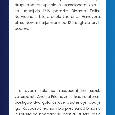
drugu pobedu upisala je i Barseloneta, koja je
sa ubedljivih 17:5 porazila Dinamo Tbilisi.
Neizvesno je bilo u duelu Jadrana i Hanovera,
ali su Novljani trijumfom od 12:11 stigli do prvih
bodova.
I u ovom kolu su raspucani bili srpski
vaterpolisti. Andrija Prlainović je, kao i u utorak,
postigao dva gola uz dve asistencije, dok je
Igor Kovačević jednom bio precizan. U Dinamu
iz Tbilisija po pogodak su postigli Dušan Vasić