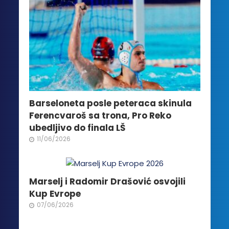
Barseloneta posle peteraca skinula
Ferencvaroš sa trona, Pro Reko
ubedljivo do finala LŠ
11/06/2026
Marselj i Radomir Drašović osvojili
Kup Evrope
07/06/2026