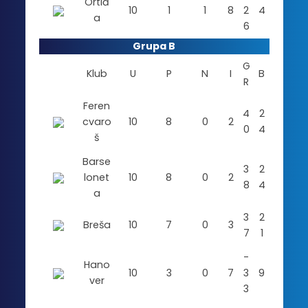
Ortiđ
10
1
1
8
2
4
a
6
Grupa B
G
Klub
U
P
N
I
B
R
Feren
4
2
cvaro
10
8
0
2
0
4
š
Barse
3
2
lonet
10
8
0
2
8
4
a
3
2
Breša
10
7
0
3
7
1
-
Hano
10
3
0
7
3
9
ver
3