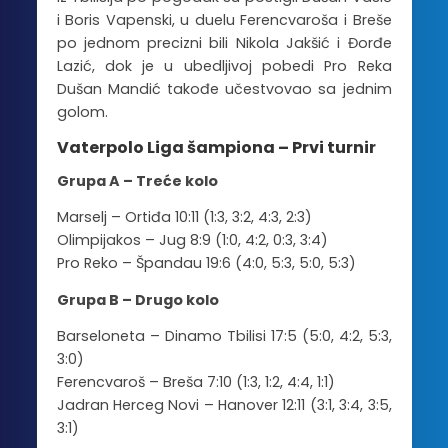
i Boris Vapenski, u duelu Ferencvaroša i Breše
po jednom precizni bili Nikola Jakšić i Đorđe
Lazić, dok je u ubedljivoj pobedi Pro Reka
Dušan Mandić takođe učestvovao sa jednim
golom.
Vaterpolo Liga šampiona – Prvi turnir
Grupa A – Treće kolo
Marselj – Ortiđa 10:11 (1:3, 3:2, 4:3, 2:3)
Olimpijakos – Jug 8:9 (1:0, 4:2, 0:3, 3:4)
Pro Reko – Špandau 19:6 (4:0, 5:3, 5:0, 5:3)
Grupa B – Drugo kolo
Barseloneta – Dinamo Tbilisi 17:5 (5:0, 4:2, 5:3,
3:0)
Ferencvaroš – Breša 7:10 (1:3, 1:2, 4:4, 1:1)
Jadran Herceg Novi – Hanover 12:11 (3:1, 3:4, 3:5,
3:1)