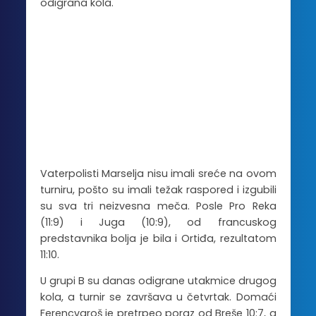
odigrana kola.
Vaterpolisti Marselja nisu imali sreće na ovom
turniru, pošto su imali težak raspored i izgubili
su sva tri neizvesna meča. Posle Pro Reka
(11:9) i Juga (10:9), od francuskog
predstavnika bolja je bila i Ortiđa, rezultatom
11:10.
U grupi B su danas odigrane utakmice drugog
kola, a turnir se završava u četvrtak. Domaći
Ferencvaroš je pretrpeo poraz od Breše 10:7, a