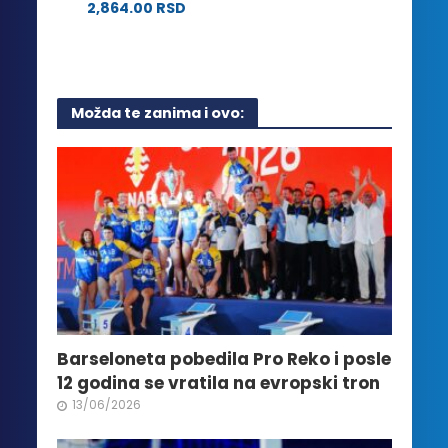
na
2,864.00
RSD
izabrane
stranici
Ovaj
na
proizvoda.
proizvod
stranici
ima
proizvoda.
više
Možda te zanima i ovo:
varijanti.
Opcije
mogu
biti
izabrane
na
stranici
proizvoda.
Barseloneta pobedila Pro Reko i posle
12 godina se vratila na evropski tron
13/06/2026