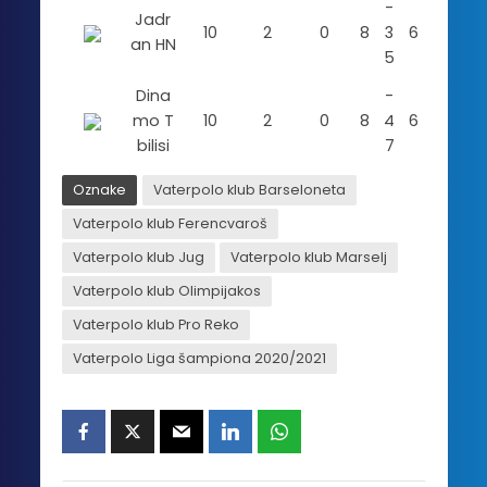
-
Jadr
10
2
0
8
3
6
an HN
5
Dina
-
mo T
10
2
0
8
4
6
bilisi
7
Oznake
Vaterpolo klub Barseloneta
Vaterpolo klub Ferencvaroš
Vaterpolo klub Jug
Vaterpolo klub Marselj
Vaterpolo klub Olimpijakos
Vaterpolo klub Pro Reko
Vaterpolo Liga šampiona 2020/2021