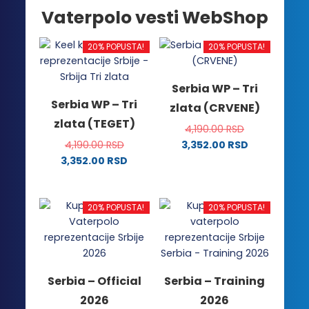
Vaterpolo vesti WebShop
20% POPUSTA!
20% POPUSTA!
Serbia WP – Tri
Serbia WP – Tri
zlata (CRVENE)
zlata (TEGET)
4,190.00
RSD
4,190.00
RSD
3,352.00
RSD
Ovaj
3,352.00
RSD
Ovaj
proizvod
proizvod
ima
ima
više
20% POPUSTA!
20% POPUSTA!
više
varijanti.
varijanti.
Opcije
Opcije
mogu
mogu
biti
Serbia – Official
Serbia – Training
biti
izabrane
2026
2026
izabrane
na