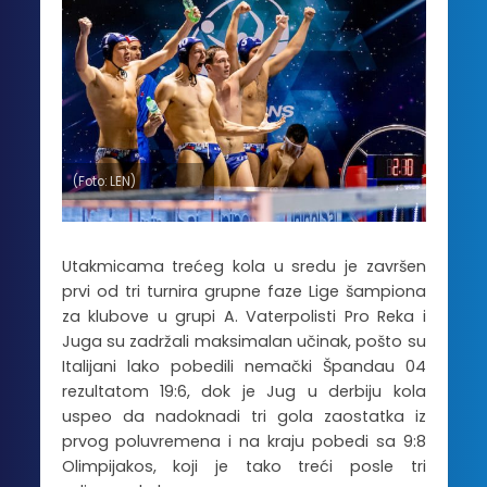
(Foto: LEN)
Utakmicama trećeg kola u sredu je završen
prvi od tri turnira grupne faze Lige šampiona
za klubove u grupi A. Vaterpolisti Pro Reka i
Juga su zadržali maksimalan učinak, pošto su
Italijani lako pobedili nemački Špandau 04
rezultatom 19:6, dok je Jug u derbiju kola
uspeo da nadoknadi tri gola zaostatka iz
prvog poluvremena i na kraju pobedi sa 9:8
Olimpijakos, koji je tako treći posle tri