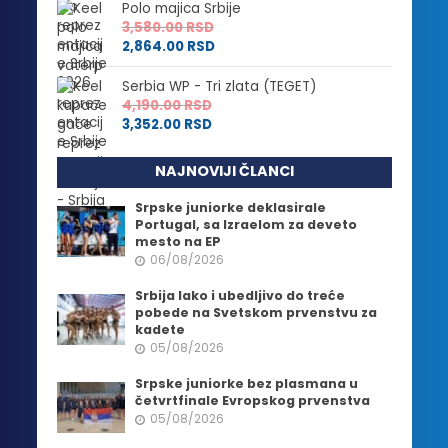
Polo majica Srbije
3,580.00
RSD
2,864.00
RSD
Serbia WP - Tri zlata (TEGET)
4,190.00
RSD
3,352.00
RSD
NAJNOVIJI ČLANCI
Srpske juniorke deklasirale
Portugal, sa Izraelom za deveto
mesto na EP
06/08/2026
Srbija lako i ubedljivo do treće
pobede na Svetskom prvenstvu za
kadete
05/08/2026
Srpske juniorke bez plasmana u
četvrtfinale Evropskog prvenstva
05/08/2026