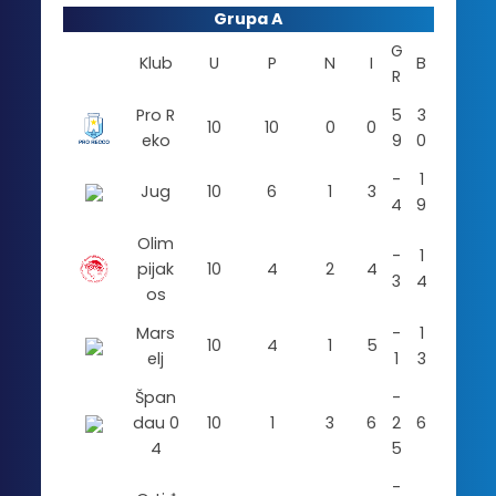
Grupa A
G
Klub
U
P
N
I
B
R
Pro R
5
3
10
10
0
0
eko
9
0
-
1
Jug
10
6
1
3
4
9
Olim
-
1
pijak
10
4
2
4
3
4
os
Mars
-
1
10
4
1
5
elj
1
3
Špan
-
dau 0
10
1
3
6
2
6
4
5
-