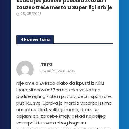
Šabac još jednom pobedio Zvezdu i
zauzeo treće mesto u Super ligi Srbije
25/05/2026
4 komentara
mira
05/08/2020 u 14:37
Nije smela Zvezda olako da ispusti iz ruku
Igora Milanovića! Zna se kako veliko ime
podiže rejting kluba i privlači: decu, sponzore,
publiku, sve. Uprava je morala vaterpolistima
nametnuti kult velikog imena, da im se
objasni da iza sebe imaju nekad najboljeg
vaterpolistu sveta zbog koga su