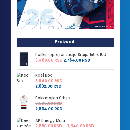
Proizvodi
Peškir reprezentacije Srbije 150 x 100
3,480.00
RSD
2,784.00
RSD
Keel Box
3,540.00
RSD
2,832.00
RSD
Polo majica Srbije
3,580.00
RSD
2,864.00
RSD
AP Energy Multi
Raspon
2,880.00
RSD
–
3,540.00
RSD