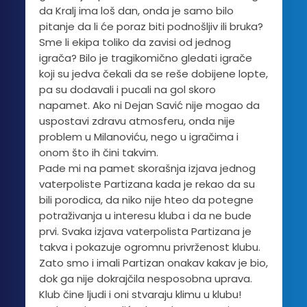
da Kralj ima loš dan, onda je samo bilo
pitanje da li će poraz biti podnošljiv ili bruka?
Sme li ekipa toliko da zavisi od jednog
igrača? Bilo je tragikomično gledati igrače
koji su jedva čekali da se reše dobijene lopte,
pa su dodavali i pucali na gol skoro
napamet. Ako ni Dejan Savić nije mogao da
uspostavi zdravu atmosferu, onda nije
problem u Milanoviću, nego u igračima i
onom što ih čini takvim.
Pade mi na pamet skorašnja izjava jednog
vaterpoliste Partizana kada je rekao da su
bili porodica, da niko nije hteo da potegne
potraživanja u interesu kluba i da ne bude
prvi. Svaka izjava vaterpolista Partizana je
takva i pokazuje ogromnu privrženost klubu.
Zato smo i imali Partizan onakav kakav je bio,
dok ga nije dokrajčila nesposobna uprava.
Klub čine ljudi i oni stvaraju klimu u klubu!