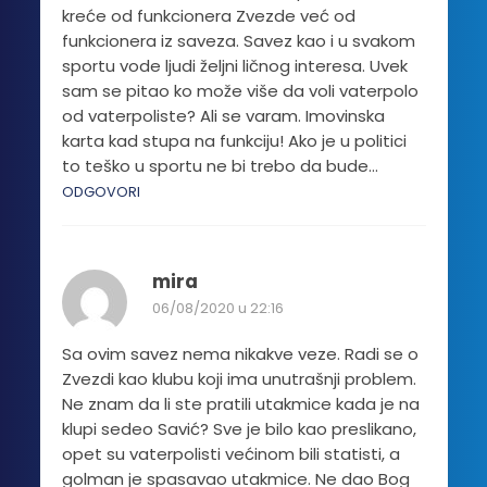
kreće od funkcionera Zvezde već od
funkcionera iz saveza. Savez kao i u svakom
sportu vode ljudi željni ličnog interesa. Uvek
sam se pitao ko može više da voli vaterpolo
od vaterpoliste? Ali se varam. Imovinska
karta kad stupa na funkciju! Ako je u politici
to teško u sportu ne bi trebo da bude…
ODGOVORI
mira
06/08/2020 u 22:16
Sa ovim savez nema nikakve veze. Radi se o
Zvezdi kao klubu koji ima unutrašnji problem.
Ne znam da li ste pratili utakmice kada je na
klupi sedeo Savić? Sve je bilo kao preslikano,
opet su vaterpolisti većinom bili statisti, a
golman je spasavao utakmice. Ne dao Bog