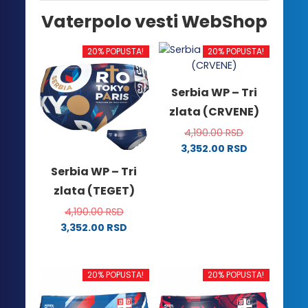
Vaterpolo vesti WebShop
20% POPUSTA!
20% POPUSTA!
Serbia WP – Tri
zlata (CRVENE)
4,190.00
RSD
3,352.00
RSD
Ovaj
Serbia WP – Tri
proizvod
zlata (TEGET)
ima
više
4,190.00
RSD
varijanti.
3,352.00
RSD
Ovaj
Opcije
proizvod
mogu
ima
biti
20% POPUSTA!
20% POPUSTA!
više
izabrane
varijanti.
na