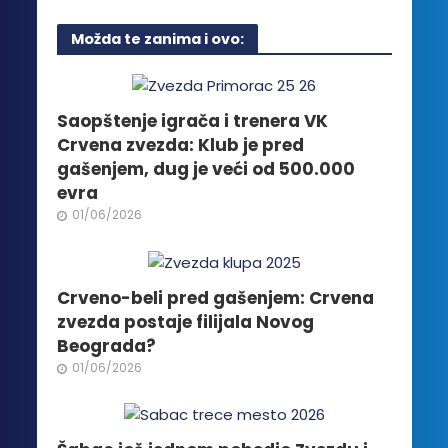
ima
više
Možda te zanima i ovo:
varijanti.
Opcije
mogu
biti
Saopštenje igrača i trenera VK
izabrane
Crvena zvezda: Klub je pred
na
gašenjem, dug je veći od 500.000
stranici
evra
proizvoda.
01/06/2026
Crveno-beli pred gašenjem: Crvena
zvezda postaje filijala Novog
Beograda?
01/06/2026