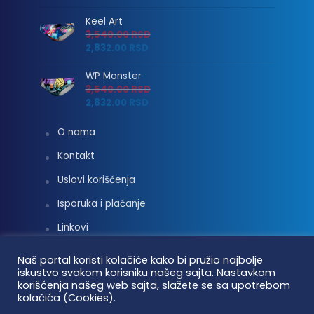
Keel Art
3,540.00
RSD
2,832.00
RSD
WP Monster
3,540.00
RSD
2,832.00
RSD
O nama
Kontakt
Uslovi korišćenja
Isporuka i plaćanje
Linkovi
Moj nalog
Naš portal koristi kolačiće kako bi pružio najbolje
iskustvo svakom korisniku našeg sajta. Nastavkom
korišćenja našeg web sajta, slažete se sa upotrebom
kolačića (Cookies).
Vaterpolo vesti © 2026. Sva prava zadržana.