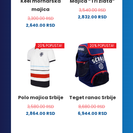
Keel mornarska
Majica “Tri zlata”
stranici
stranici
majica
3,540.00
RSD
proizvoda.
proizvoda.
2,832.00
RSD
3,300.00
RSD
Ovaj
2,640.00
RSD
proizvod
Ovaj
ima
proizvod
više
ima
20% POPUSTA!
20% POPUSTA!
varijanti.
više
Opcije
varijanti.
mogu
Opcije
biti
mogu
izabrane
biti
na
izabrane
stranici
na
Polo majica Srbije
Teget ranac Srbije
proizvoda.
stranici
3,580.00
RSD
8,680.00
RSD
proizvoda.
2,864.00
RSD
6,944.00
RSD
Ovaj
proizvod