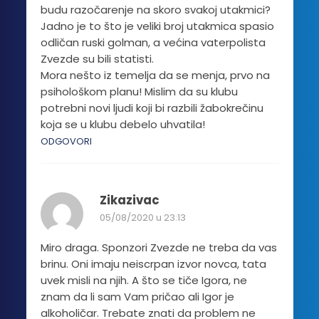
budu razočarenje na skoro svakoj utakmici?
Jadno je to što je veliki broj utakmica spasio
odličan ruski golman, a većina vaterpolista
Zvezde su bili statisti.
Mora nešto iz temelja da se menja, prvo na
psihološkom planu! Mislim da su klubu
potrebni novi ljudi koji bi razbili žabokrečinu
koja se u klubu debelo uhvatila!
ODGOVORI
Zikazivac
05/08/2020 u 23:13
Miro draga. Sponzori Zvezde ne treba da vas
brinu. Oni imaju neiscrpan izvor novca, tata
uvek misli na njih. A što se tiče Igora, ne
znam da li sam Vam pričao ali Igor je
alkoholičar. Trebate znati da problem ne