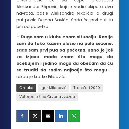
Aleksandar Filipović, koji je vodio ekipu u dva
navrata, posle Aleksandra Nikolića, a drugi
put posle Dejana Savića. Sada će prvi put tu
biti od početka.
–
Dugo sam u klubu znam situaciju. Ranije
sam da tako kažem ulazio na pola sezone,
sada sam prvi pud od početka. Rano je još
za izjave mada znam šta mogu da
očekujem i jedino mogu da obećam da ću
se truditi da radim najbolje što mogu
–
rekao je kratko Filipović.
Oznake
Igor Milanović
Transferi 2020
Vaterpolo klub Crvena zvezda