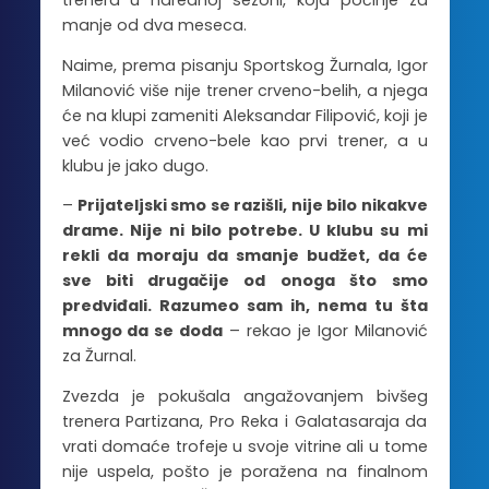
trenera u narednoj sezoni, koja počinje za
manje od dva meseca.
Naime, prema pisanju Sportskog Žurnala, Igor
Milanović više nije trener crveno-belih, a njega
će na klupi zameniti Aleksandar Filipović, koji je
već vodio crveno-bele kao prvi trener, a u
klubu je jako dugo.
–
Prijateljski smo se razišli, nije bilo nikakve
drame. Nije ni bilo potrebe. U klubu su mi
rekli da moraju da smanje budžet, da će
sve biti drugačije od onoga što smo
predviđali. Razumeo sam ih, nema tu šta
mnogo da se doda
– rekao je Igor Milanović
za Žurnal.
Zvezda je pokušala angažovanjem bivšeg
trenera Partizana, Pro Reka i Galatasaraja da
vrati domaće trofeje u svoje vitrine ali u tome
nije uspela, pošto je poražena na finalnom