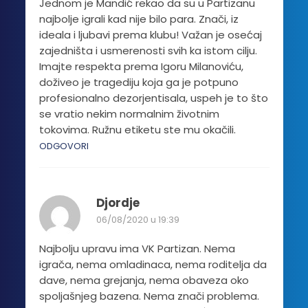
Jednom je Mandić rekao da su u Partizanu
najbolje igrali kad nije bilo para. Znači, iz
ideala i ljubavi prema klubu! Važan je osećaj
zajedništa i usmerenosti svih ka istom cilju.
Imajte respekta prema Igoru Milanoviću,
doživeo je tragediju koja ga je potpuno
profesionalno dezorjentisala, uspeh je to što
se vratio nekim normalnim životnim
tokovima. Ružnu etiketu ste mu okačili.
ODGOVORI
Djordje
06/08/2020 u 19:39
Najbolju upravu ima VK Partizan. Nema
igrača, nema omladinaca, nema roditelja da
dave, nema grejanja, nema obaveza oko
spoljašnjeg bazena. Nema znači problema.