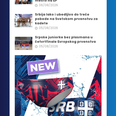
mesto na EP
06/08/2026
Srbija lako i ubedljivo do treće
pobede na Svetskom prvenstvu za
kadete
05/08/2026
Srpske juniorke bez plasmana u
četvrtfinale Evropskog prvenstva
05/08/2026