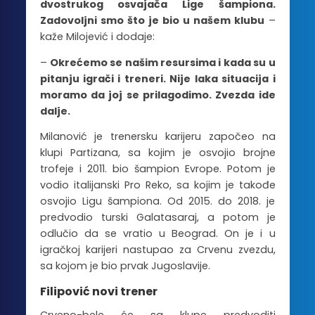
dvostrukog osvajača Lige šampiona.
Zadovoljni smo što je bio u našem klubu
–
kaže Milojević i dodaje:
–
Okrećemo se našim resursima i kada su u
pitanju igrači i treneri. Nije laka situacija i
moramo da joj se prilagodimo. Zvezda ide
dalje.
Milanović je trenersku karijeru započeo na
klupi Partizana, sa kojim je osvojio brojne
trofeje i 2011. bio šampion Evrope. Potom je
vodio italijanski Pro Reko, sa kojim je takođe
osvojio Ligu šampiona. Od 2015. do 2018. je
predvodio turski Galatasaraj, a potom je
odlučio da se vratio u Beograd. On je i u
igračkoj karijeri nastupao za Crvenu zvezdu,
sa kojom je bio prvak Jugoslavije.
Filipović novi trener
Crveno-bele će sa klupe predvoditi