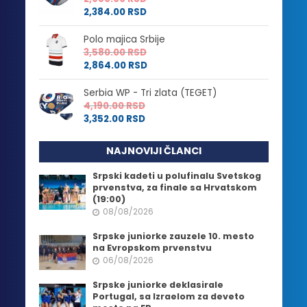
2,384.00
RSD
Polo majica Srbije
3,580.00
RSD
2,864.00
RSD
Serbia WP - Tri zlata (TEGET)
4,190.00
RSD
3,352.00
RSD
NAJNOVIJI ČLANCI
Srpski kadeti u polufinalu Svetskog
prvenstva, za finale sa Hrvatskom
(19:00)
08/08/2026
Srpske juniorke zauzele 10. mesto
na Evropskom prvenstvu
06/08/2026
Srpske juniorke deklasirale
Portugal, sa Izraelom za deveto