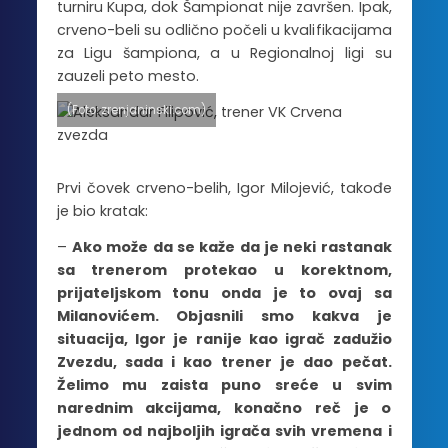
turniru Kupa, dok Šampionat nije završen. Ipak,
crveno-beli su odlično počeli u kvalifikacijama
za Ligu šampiona, a u Regionalnoj ligi su
zauzeli peto mesto.
(Foto: zrenjaninski.com)
Prvi čovek crveno-belih, Igor Milojević, takođe
je bio kratak:
–
Ako može da se kaže da je neki rastanak
sa trenerom protekao u korektnom,
prijateljskom tonu onda je to ovaj sa
Milanovićem. Objasnili smo kakva je
situacija, Igor je ranije kao igrač zadužio
Zvezdu, sada i kao trener je dao pečat.
Želimo mu zaista puno sreće u svim
narednim akcijama, konačno reč je o
jednom od najboljih igrača svih vremena i