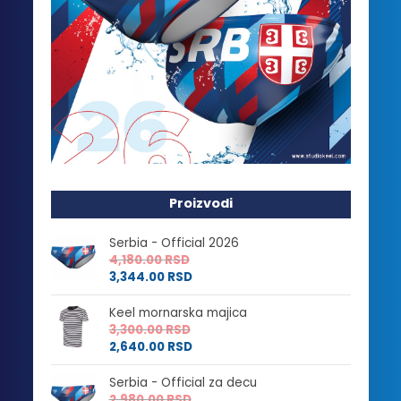
Proizvodi
Serbia - Official 2026
4,180.00
RSD
3,344.00
RSD
Keel mornarska majica
3,300.00
RSD
2,640.00
RSD
Serbia - Official za decu
2,980.00
RSD