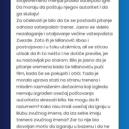
svojevremeno menjali pravila vaterpolo igre.
Da moraju da poštuju njegov autoritet i da
ga slušaju!
Za očekivati je bilo da će se postaviti pitanje
odnosa vaterpolisti-trener. Jasno se videlo
nezalaganje i otaljavanje većine vaterpolista
Zvezde. Zato ih je Milanović ribao i
postrojavao i u toku utakmica, ali se sticao
utisak da ih to nešto i ne dotiče previše, jer
su nastavljali po starom. Bilo je jasno da je
pitanje vremena kada će Milanoviću pući
film, kada će se pokupiti i otići. Tada je
morala uprava stati na stranu trenera i
mladim razmaženim dečacima koji izgleda
nemaju izgrađen osećaj poštovanja
autoriteta skresati krila. Ne mogu da ih
razumem? Kako nisu imali osećaj da igraju u
klubu zvučnog imena, da iza sebe imaju
trenera zvučnog imena? Zar to nije bio
dovoljan motiv da izgaraju u bazenu i da ne