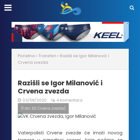
Početna
»
Transferi
»
Razišli se Igor Milanović i
Crvena zvezda
Razišli se Igor Milanović i
Crvena zvezda
03/08/2020
4 komentara
(Foto: SD Crvena zvezda)
Vaterpolisti Crvene zvezde će imati novog