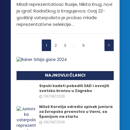
Mladi reprezentativac Rusije, Nikita Krug, novi
je igrač Radničkog iz Kragujevca. Ovaj 22-
godišnji vaterpolista je prošao mlađe
reprezentativne selekcije...
1
2
3
…
5
NAJNOVIJI ČLANCI
Srpski kadeti pobedili SAD i osvojili
svetsku bronzu u Zagrebu
09/08/2026
Miloš Korolija odredio spisak juniora
za Evropsko prvenstvo u Varni, sa
Španijom na startu
09/08/2026