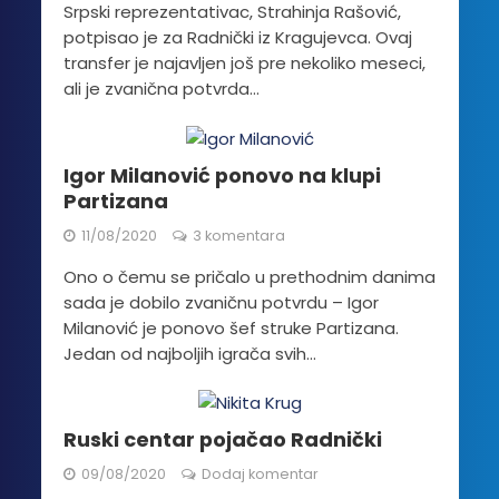
Srpski reprezentativac, Strahinja Rašović,
potpisao je za Radnički iz Kragujevca. Ovaj
transfer je najavljen još pre nekoliko meseci,
ali je zvanična potvrda...
Igor Milanović ponovo na klupi
Partizana
11/08/2020
3 komentara
Ono o čemu se pričalo u prethodnim danima
sada je dobilo zvaničnu potvrdu – Igor
Milanović je ponovo šef struke Partizana.
Jedan od najboljih igrača svih...
Ruski centar pojačao Radnički
09/08/2020
Dodaj komentar