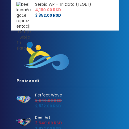
Serbia WP - Tri zlata (TEGET)
4,190.00
RSD
3,352.00
RSD
Proizvodi
Perfect Wave
3,540.00
RSD
2,832.00
RSD
Keel Art
3,540.00
RSD
2,832.00
RSD