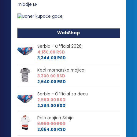
WebShop
Serbia - Official 2026
4,180.00
RSD
3,344.00
RSD
Keel mornarska majica
3,300.00
RSD
2,640.00
RSD
Serbia - Official za decu
2,980.00
RSD
2,384.00
RSD
Polo majica Srbije
3,580.00
RSD
2,864.00
RSD