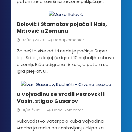
potom se u završnici sezone priključuje...
Bolović i Stamatov pojačali Nais,
Mitrović u Zemunu
02/09/2020
Dodaj komentar
Za nešto više od tri nedelje počinje Super
liga Srbije, u kojoj će igrati 10 najboljih klubova
u zemlji. Biće odigrano 18 kola, a potom se
igra plej-of, u...
U Vojvodinu se vratili Petrovski i
Vasin, stigao Gusarov
01/09/2020
Dodaj komentar
Rukovodstvo Vaterpolo kluba Vojvodina
vredno je radilo na sastavljanju ekipe za