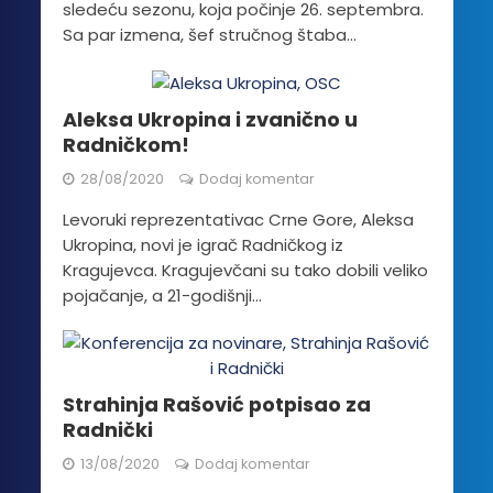
sledeću sezonu, koja počinje 26. septembra.
Sa par izmena, šef stručnog štaba...
Aleksa Ukropina i zvanično u
Radničkom!
28/08/2020
Dodaj komentar
Levoruki reprezentativac Crne Gore, Aleksa
Ukropina, novi je igrač Radničkog iz
Kragujevca. Kragujevčani su tako dobili veliko
pojačanje, a 21-godišnji...
Strahinja Rašović potpisao za
Radnički
13/08/2020
Dodaj komentar