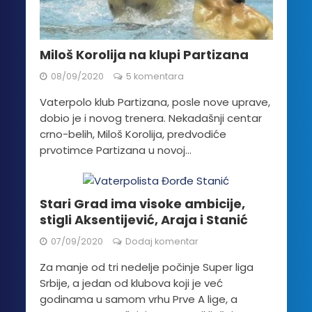
Miloš Korolija na klupi Partizana
08/09/2020
5 komentara
Vaterpolo klub Partizana, posle nove uprave,
dobio je i novog trenera. Nekadašnji centar
crno-belih, Miloš Korolija, predvodiće
prvotimce Partizana u novoj...
Stari Grad ima visoke ambicije,
stigli Aksentijević, Araja i Stanić
07/09/2020
Dodaj komentar
Za manje od tri nedelje počinje Super liga
Srbije, a jedan od klubova koji je već
godinama u samom vrhu Prve A lige, a