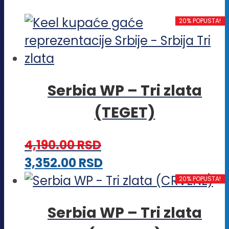
20% POPUSTA!
Serbia WP – Tri zlata
(TEGET)
4,190.00
RSD
Ovaj
3,352.00
RSD
proizvod
20% POPUSTA!
ima
Serbia WP – Tri zlata
više