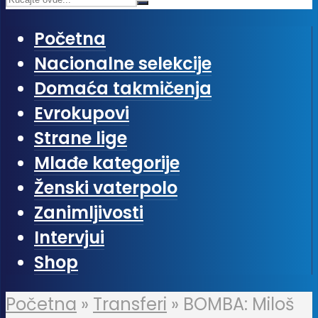
Početna
Nacionalne selekcije
Domaća takmičenja
Evrokupovi
Strane lige
Mlađe kategorije
Ženski vaterpolo
Zanimljivosti
Intervjui
Shop
Početna
»
Transferi
»
BOMBA: Miloš