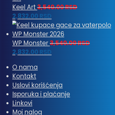
Keel Art
3,540.00
RSD
2,832.00
RSD
WP Monster
3,540.00
RSD
2,832.00
RSD
O nama
Kontakt
Uslovi korišćenja
Isporuka i plaćanje
Linkovi
Moj nalog