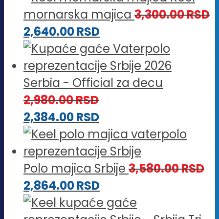
mornarska majica
3,300.00
RSD
2,640.00
RSD
Serbia - Official za decu
2,980.00
RSD
2,384.00
RSD
Polo majica Srbije
3,580.00
RSD
2,864.00
RSD