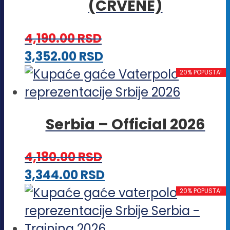
(CRVENE)
varijanti.
Opcije
4,190.00
RSD
mogu
Ovaj
3,352.00
RSD
biti
proizvod
20% POPUSTA!
izabrane
ima
na
više
stranici
Serbia – Official 2026
varijanti.
proizvoda.
Opcije
4,180.00
RSD
mogu
Ovaj
3,344.00
RSD
biti
proizvod
20% POPUSTA!
izabrane
ima
na
više