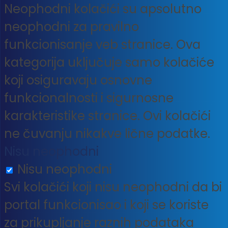
Neophodni kolačići su apsolutno
neophodni za pravilno
funkcionisanje veb stranice. Ova
kategorija uključuje samo kolačiće
koji osiguravaju osnovne
funkcionalnosti i sigurnosne
karakteristike stranice. Ovi kolačići
ne čuvanju nikakve lične podatke.
Nisu neophodni
Nisu neophodni
Svi kolačići koji nisu neophodni da bi
portal funkcionisao i koji se koriste
za prikupljanje raznih podataka