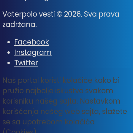
Vaterpolo vesti © 2026. Sva prava
zadržana.
Facebook
Instagram
Twitter
Naš portal koristi kolačiće kako bi
pružio najbolje iskustvo svakom
korisniku našeg sajta. Nastavkom
korišćenja našeg web sajta, slažete
se sa upotrebom kolačića
(Cookies).