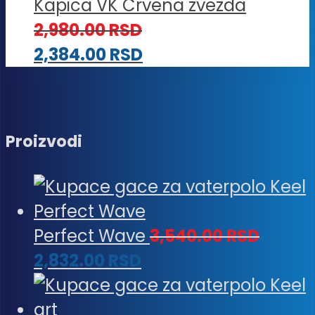
Kapica VK Crvena zvezda
2,980.00
RSD
2,384.00
RSD
Proizvodi
Perfect Wave
3,540.00
RSD
2,832.00
RSD