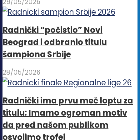
29/05/2026
Radnički “počistio” Novi
Beograd i odbranio titulu
šampiona Srbije
28/05/2026
Radnički ima prvu meč loptu za
titulu: Imamo ogroman motiv
da pred našom publikom
osvojimo trofej