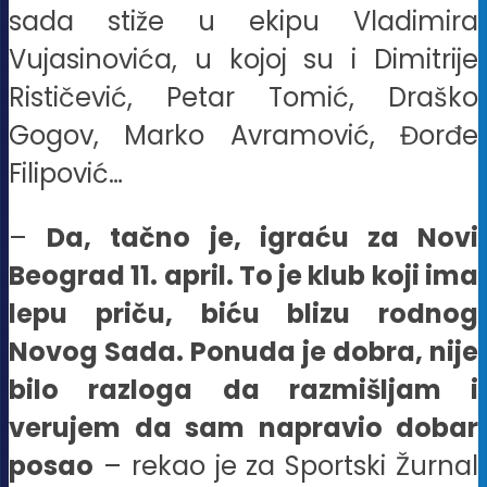
sada stiže u ekipu Vladimira
Vujasinovića, u kojoj su i Dimitrije
Rističević, Petar Tomić, Draško
Gogov, Marko Avramović, Đorđe
Filipović…
–
Da, tačno je, igraću za Novi
Beograd 11. april. To je klub koji ima
lepu priču, biću blizu rodnog
Novog Sada. Ponuda je dobra, nije
bilo razloga da razmišljam i
verujem da sam napravio dobar
posao
– rekao je za Sportski Žurnal