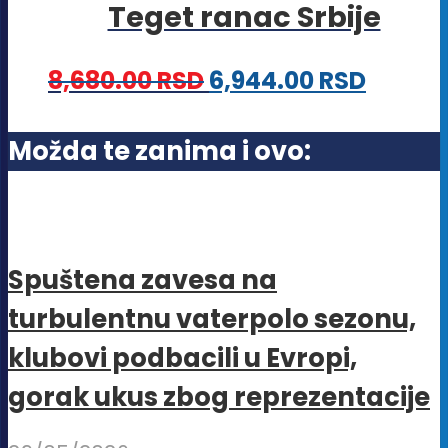
stranici
Teget ranac Srbije
varijanti.
proizvoda.
Opcije
8,680.00
RSD
6,944.00
RSD
mogu
biti
Možda te zanima i ovo:
izabrane
na
stranici
proizvoda.
Spuštena zavesa na
turbulentnu vaterpolo sezonu,
klubovi podbacili u Evropi,
gorak ukus zbog reprezentacije