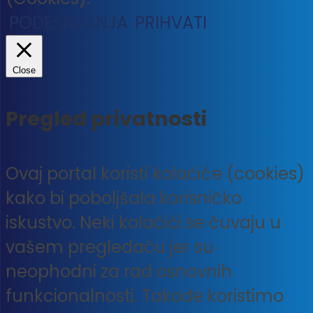
PODEŠAVANJA
PRIHVATI
Close
Pregled privatnosti
Ovaj portal koristi kolačiće (cookies)
kako bi poboljšala korisničko
iskustvo. Neki kolačići se čuvaju u
vašem pregledaču jer su
neophodni za rad osnovnih
funkcionalnosti. Takođe koristimo