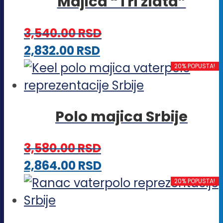
Majica “Tri zlata”
više
na
varijanti.
stranici
3,540.00
RSD
Opcije
proizvoda.
Ovaj
2,832.00
RSD
mogu
proizvod
20% POPUSTA!
biti
ima
izabrane
više
na
Polo majica Srbije
varijanti.
stranici
Opcije
proizvoda.
3,580.00
RSD
mogu
Ovaj
2,864.00
RSD
biti
proizvod
20% POPUSTA!
izabrane
ima
na
više