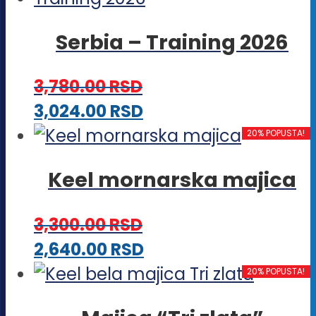
stranici
varijanti.
proizvoda.
Serbia – Training 2026
Opcije
mogu
3,780.00
RSD
biti
Ovaj
3,024.00
RSD
izabrane
proizvod
20% POPUSTA!
na
ima
stranici
Keel mornarska majica
više
proizvoda.
varijanti.
3,300.00
RSD
Opcije
Ovaj
2,640.00
RSD
mogu
proizvod
20% POPUSTA!
biti
ima
izabrane