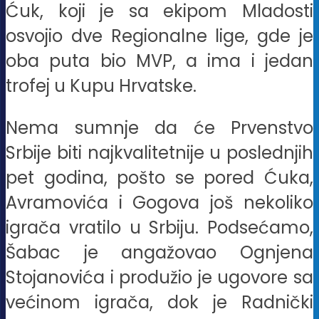
Ćuk, koji je sa ekipom Mladosti
osvojio dve Regionalne lige, gde je
oba puta bio MVP, a ima i jedan
trofej u Kupu Hrvatske.
Nema sumnje da će Prvenstvo
Srbije biti najkvalitetnije u poslednjih
pet godina, pošto se pored Ćuka,
Avramovića i Gogova još nekoliko
igrača vratilo u Srbiju. Podsećamo,
Šabac je angažovao Ognjena
Stojanovića i produžio je ugovore sa
većinom igrača, dok je Radnički