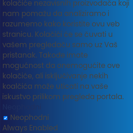
kolačiće nezavisnih proizvođača koji
nam pomažu da analiziramo i
razumemo kako koristite ovu veb
stranicu. Kolačići će se čuvati u
vašem pregledaču samo uz Vaš
pristanak. Takođe imate
mogućnost da onemogućite ove
kolačiće, ali isključivanje nekih
koalčića može uticati na vaše
iskustvo prilikom pregleda portala.
Neophodni
Neophodni
Always Enabled