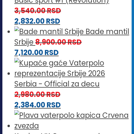
Basic sport #1 (Revolution)
3,540.00
RSD
2,832.00
RSD
Bade mantil
Srbije
8,900.00
RSD
7,120.00
RSD
Serbia - Official za decu
2,980.00
RSD
2,384.00
RSD