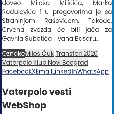
doveo Miloša Miličića, Marka
Radulovića i u pregovorima je sa
Strahinjom Rašovićem. Takođe,
Crvena zvezda će biti jača za
Gavrila Subotića i Ivana Basaru…
Oznake
Miloš Ćuk
Transferi 2020
Vaterpolo klub Novi Beograd
Facebook
X
Email
LinkedIn
WhatsApp
Vaterpolo vesti
WebShop