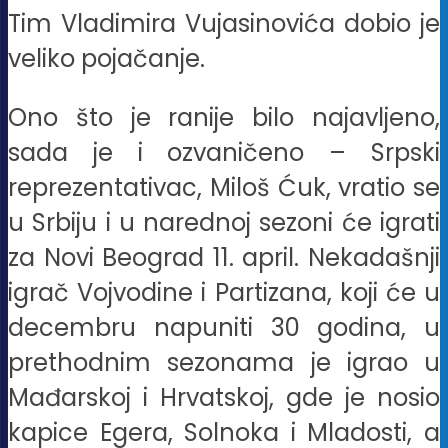
Tim Vladimira Vujasinovića dobio je
veliko pojačanje.
Ono što je ranije bilo najavljeno,
sada je i ozvaničeno – Srpski
reprezentativac, Miloš Ćuk, vratio se
u Srbiju i u narednoj sezoni će igrati
za Novi Beograd 11. april. Nekadašnji
igrač Vojvodine i Partizana, koji će u
decembru napuniti 30 godina, u
prethodnim sezonama je igrao u
Mađarskoj i Hrvatskoj, gde je nosio
kapice Egera, Solnoka i Mladosti, a