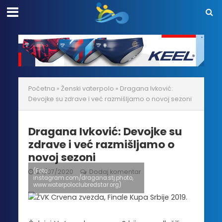
Početna
»
Ženski vaterpolo
»
Dragana Ivković:
Devojke su zdrave i već razmišljamo o novoj sezoni
Dragana Ivković: Devojke su
zdrave i već razmišljamo o
novoj sezoni
(Foto:
24/07/2020
Dodaj komentar
instagram.com/dragana.stj.photo,
www.waterpoloclubredstar.org)