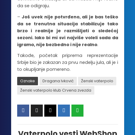
da se odigraju.
–
Još uvek nije potvrđeno, ali je bas teško
da se trenutna situacija stabilizuje tako
brzo i realnije je razmišljati o sledećoj
sezoni. Iako bi mi svi najviše voleli sada da
igramo, nije bezbedno i nije realno
.
Takođe, početak priprema reprezentacije
Srbije bio je zakazan za prvu nedelju jula, ali je i
to okupljanje pomereno.
Oznake
Dragana Ivković
Ženski vaterpolo
Ženski vaterpolo klub Crvena zvezda
Vaterpolo vesti WebShop