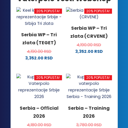
20% POPUSTA!
20% POPUSTA!
Serbia WP – Tri
Serbia WP – Tri
zlata (CRVENE)
zlata (TEGET)
4,190.00
RSD
4,190.00
RSD
3,352.00
RSD
Ovaj
3,352.00
RSD
Ovaj
proizvod
proizvod
ima
ima
više
20% POPUSTA!
20% POPUSTA!
više
varijanti.
varijanti.
Opcije
Opcije
mogu
mogu
biti
Serbia – Official
Serbia – Training
biti
izabrane
2026
2026
izabrane
na
na
stranici
4,180.00
RSD
3,780.00
RSD