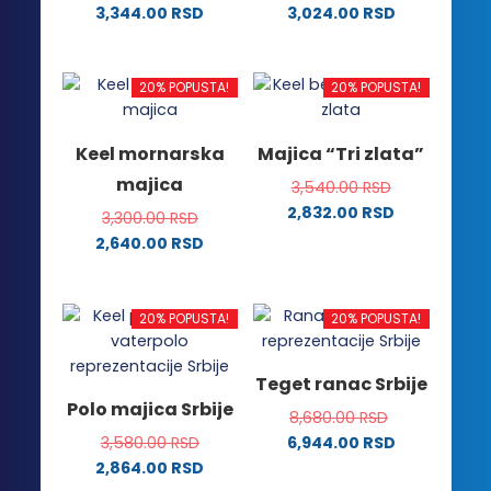
stranici
proizvoda.
3,344.00
RSD
3,024.00
RSD
proizvoda.
Ovaj
Ovaj
proizvod
proizvod
ima
ima
20% POPUSTA!
20% POPUSTA!
više
više
varijanti.
varijanti.
Keel mornarska
Majica “Tri zlata”
Opcije
Opcije
majica
3,540.00
RSD
mogu
mogu
2,832.00
RSD
biti
biti
3,300.00
RSD
Ovaj
izabrane
izabrane
2,640.00
RSD
proizvod
na
na
Ovaj
ima
stranici
stranici
proizvod
više
proizvoda.
proizvoda.
ima
20% POPUSTA!
20% POPUSTA!
varijanti.
više
Opcije
varijanti.
Teget ranac Srbije
mogu
Opcije
Polo majica Srbije
biti
8,680.00
RSD
mogu
izabrane
3,580.00
RSD
6,944.00
RSD
biti
na
2,864.00
RSD
izabrane
stranici