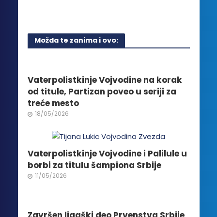
Ovaj
na
proizvoda.
proizvod
stranici
ima
proizvoda.
više
Možda te zanima i ovo:
varijanti.
Opcije
mogu
biti
Vaterpolistkinje Vojvodine na korak
izabrane
od titule, Partizan poveo u seriji za
na
treće mesto
stranici
18/05/2026
proizvoda.
Vaterpolistkinje Vojvodine i Palilule u
borbi za titulu šampiona Srbije
11/05/2026
Završen ligaški deo Prvenstva Srbije