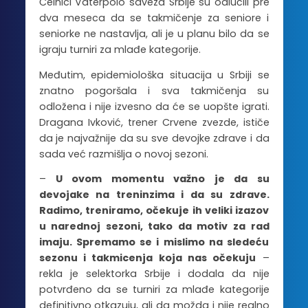
Čelnici Vaterpolo saveza Srbije su odlučili pre
dva meseca da se takmičenje za seniore i
seniorke ne nastavlja, ali je u planu bilo da se
igraju turniri za mlađe kategorije.
Međutim, epidemiološka situacija u Srbiji se
znatno pogoršala i sva takmičenja su
odložena i nije izvesno da će se uopšte igrati.
Dragana Ivković, trener Crvene zvezde, ističe
da je najvažnije da su sve devojke zdrave i da
sada već razmišlja o novoj sezoni.
–
U ovom momentu važno je da su
devojake na treninzima i da su zdrave.
Radimo, treniramo, očekuje ih veliki izazov
u narednoj sezoni, tako da motiv za rad
imaju. Spremamo se i mislimo na sledeću
sezonu i takmicenja koja nas očekuju
–
rekla je selektorka Srbije i dodala da nije
potvrđeno da se turniri za mlađe kategorije
definitivno otkazuju, ali da možda i nije realno