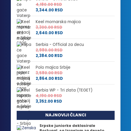
4,180.00
RSD
3,344.00
RSD
Keel mornarska majica
3,300.00
RSD
2,640.00
RSD
Serbia - Official za decu
2,980.00
RSD
2,384.00
RSD
Polo majica Srbije
3,580.00
RSD
2,864.00
RSD
Serbia WP - Tri zlata (TEGET)
4,190.00
RSD
3,352.00
RSD
NAJNOVIJI ČLANCI
Srpske juniorke deklasirale
Portugal, sa Izraelom za deveto