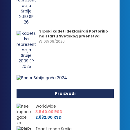
Srpski kadeti deklasirali Portoriko
na startu Svetskog prvenstva
03/08/2026
Proizvodi
Worldwide
3,540.00
RSD
2,832.00
RSD
Teget ranac Srbije