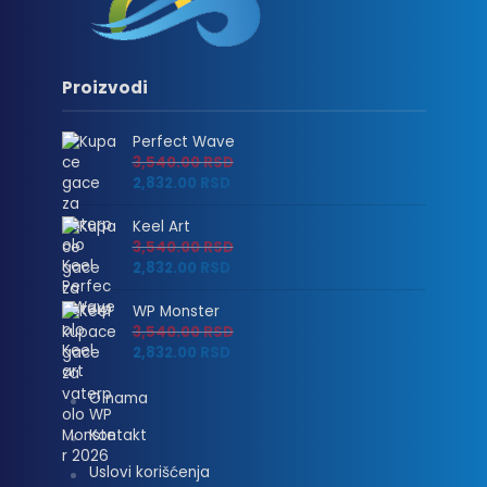
Proizvodi
Perfect Wave
3,540.00
RSD
2,832.00
RSD
Keel Art
3,540.00
RSD
2,832.00
RSD
WP Monster
3,540.00
RSD
2,832.00
RSD
O nama
Kontakt
Uslovi korišćenja