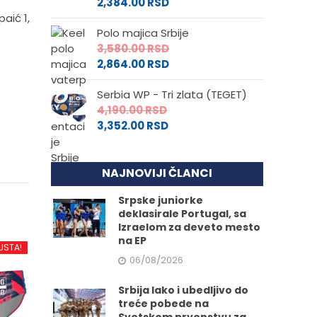
2,384.00
RSD
paić 1,
Polo majica Srbije
3,580.00
RSD
2,864.00
RSD
Serbia WP - Tri zlata (TEGET)
4,190.00
RSD
3,352.00
RSD
NAJNOVIJI ČLANCI
Srpske juniorke
deklasirale Portugal, sa
Izraelom za deveto mesto
na EP
USTA!
06/08/2026
Srbija lako i ubedljivo do
treće pobede na