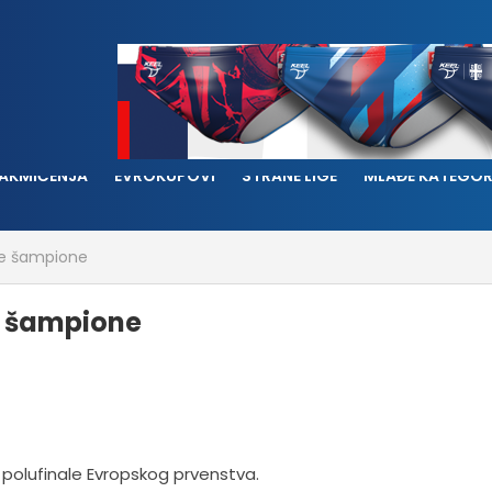
AKMIČENJA
EVROKUPOVI
STRANE LIGE
MLAĐE KATEGOR
ke šampione
e šampione
 polufinale Evropskog prvenstva.