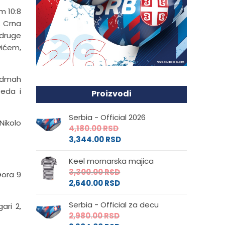
m 10:8
a. Crna
 druge
vićem,
 odmah
beda i
Proizvodi
Serbia - Official 2026
Nikolo
4,180.00
RSD
3,344.00
RSD
Keel mornarska majica
3,300.00
RSD
Gora 9
2,640.00
RSD
Serbia - Official za decu
ari 2,
2,980.00
RSD