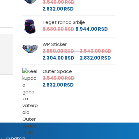
3,540.00
RSD
2,832.00
RSD
Teget ranac Srbije
8,680.00
RSD
6,944.00
RSD
WP Sticker
Raspon
2,880.00
RSD
–
3,540.00
RSD
Raspon
cena:
2,304.00
RSD
–
2,832.00
RSD
cena:
od
Outer Space
od
2,880.00 RS
3,540.00
RSD
2,304.00 RS
do
2,832.00
RSD
do
3,540.00 RS
2,832.00 RSD
O nama