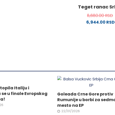
stranici
proizvod
stranici
Teget ranac Sr
da.
proizvoda.
ima
proizvo
8,680.00
RSD
.
više
6,944.00
RSD
varijanti.
Opcije
mogu
ne
biti
izabrane
na
da.
stranici
proizvoda.
topila Italiju i
a se u finale Evropskog
Goleada Crne Gore protiv
va!
Rumunije u borbi za sedm
26
mesto na EP
22/01/2026