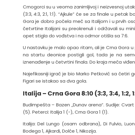
Crnogorci su u veoma zanimljivoj i neizvesnoj utak
(3:3, 4:3, 2:1, 1:1). “Ajkule” će se za finale u peta
Gora je dobro počela meč sa Italijom i u prvih 
četvrtine Italijani su preokrenuli i održavali su
opet stigla do vođstva i na odmor otišla sa 7:6.
U nastavku je malo opao ritam, ali je Crna Gora 
na startu deonice postigli gol, tada je na sema
iznenađenje u četvrtini finala. Do kraja meča viđen 
Najefikasniji igrač je bio Marko Petković sa četiri
Figari se istakao sa dva gola.
Italija – Crna Gora 8:10 (3:3, 3:4, 1:2, 1
Budimpešta – Bazen „Dunav arena“. Sudije: Cvart (Ho
(5). Peterci: Italija 1 (-), Crna Gora 1 (1).
Italija: Del Lungo (osam odbrana), Di Fulvio, Luongo
Bodega 1, Ajkardi, Dolće 1, Nikozija.