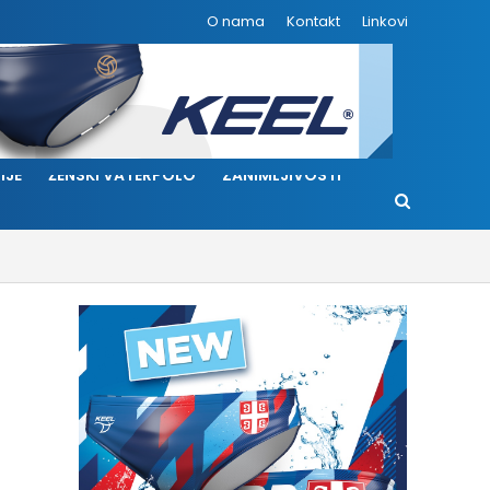
O nama
Kontakt
Linkovi
IJE
ŽENSKI VATERPOLO
ZANIMLJIVOSTI