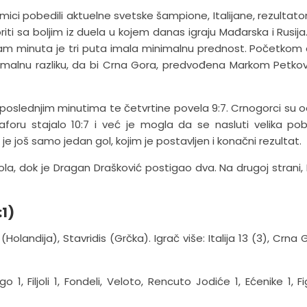
mici pobedili aktuelne svetske šampione, Italijane, rezultato
k boriti sa boljim iz duela u kojem danas igraju Mađarska i Rusij
osam minuta je tri puta imala minimalnu prednost. Početkom
 minimalnu razliku, da bi Crna Gora, predvođena Markom Petko
u poslednjim minutima te četvrtine povela 9:7. Crnogorci su
foru stajalo 10:7 i već je mogla da se nasluti velika po
je još samo jedan gol, kojim je postavljen i konačni rezultat.
 gola, dok je Dragan Drašković postigao dva. Na drugoj strani, 
:1)
landija), Stavridis (Grčka). Igrač više: Italija 13 (3), Crna 
 1, Filjoli 1, Fondeli, Veloto, Rencuto Jodiće 1, Ećenike 1, Fig