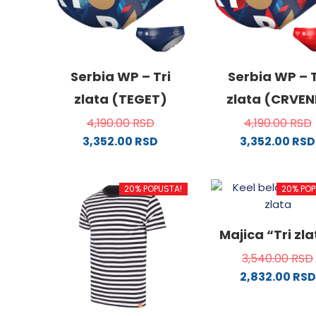
Serbia WP – Tri
Serbia WP – T
zlata (TEGET)
zlata (CRVEN
4,190.00
RSD
4,190.00
RSD
3,352.00
RSD
3,352.00
RSD
Ovaj
Ovaj
proizvod
proizv
20% POPUSTA!
20% POP
ima
ima
više
više
varijanti.
varijanti
Majica “Tri zl
Opcije
Opcije
3,540.00
RSD
mogu
mogu
2,832.00
RSD
biti
biti
izabrane
izabra
Ovaj
na
na
proizv