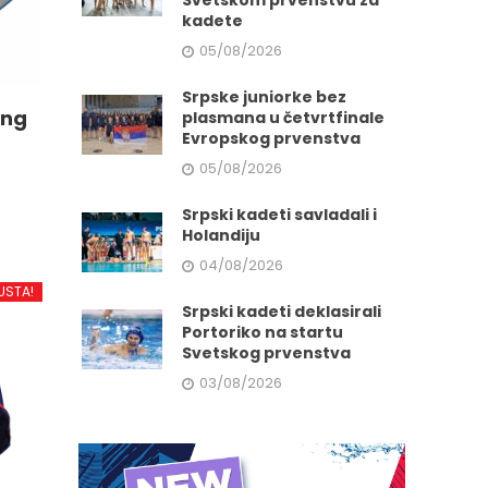
Svetskom prvenstvu za
kadete
05/08/2026
Srpske juniorke bez
ing
plasmana u četvrtfinale
Evropskog prvenstva
05/08/2026
Srpski kadeti savladali i
Holandiju
04/08/2026
d
USTA!
Srpski kadeti deklasirali
Portoriko na startu
.
Svetskog prvenstva
03/08/2026
e