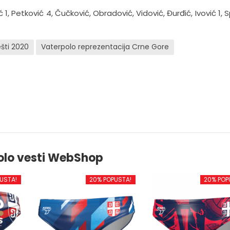
1, Petković 4, Čučković, Obradović, Vidović, Đurđić, Ivović 1, S
šti 2020
Vaterpolo reprezentacija Crne Gore
olo vesti WebShop
USTA!
20% POPUSTA!
20% POP