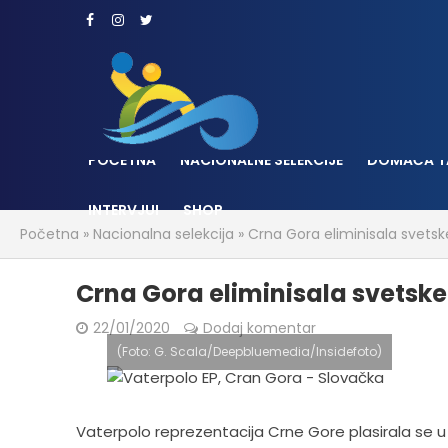
POČETNA
NACIONALNE SELEKCIJE
DOMAĆA T
INTERVJUI
SHOP
Početna
»
Nacionalna selekcija
»
Crna Gora eliminisala svets
Crna Gora eliminisala svetsk
22/01/2020
Dodaj komentar
(Foto: G. Scala/Deepbluemedia/Insidefoto)
Vaterpolo reprezentacija Crne Gore plasirala se u