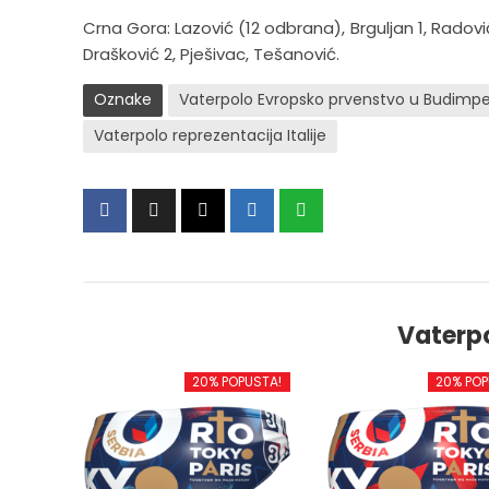
Crna Gora: Lazović (12 odbrana), Brguljan 1, Radović 
Drašković 2, Pješivac, Tešanović.
Oznake
Vaterpolo Evropsko prvenstvo u Budimpe
Vaterpolo reprezentacija Italije
Vaterp
20% POPUSTA!
20% POP