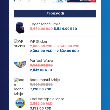
Proizvodi
Teget ranac Srbije
8,680.00
RSD
6,944.00
RSD
WP Sticker
Raspon
2,880.00
RSD
–
3,540.00
RSD
Raspon
cena:
2,304.00
RSD
–
2,832.00
RSD
cena:
od
od
2,880.00 RSD
Perfect Wave
2,304.00 RSD
do
3,540.00
RSD
do
3,540.00 RSD
2,832.00
RSD
2,832.00 RSD
Bade mantil Srbije
8,900.00
RSD
7,120.00
RSD
Keel vaterpolo lopta
3,990.00
RSD
3,192.00
RSD