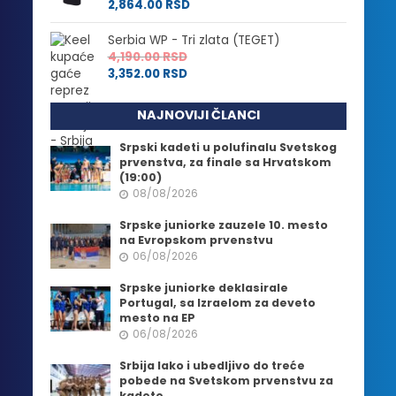
2,864.00
RSD
Serbia WP - Tri zlata (TEGET)
4,190.00
RSD
3,352.00
RSD
NAJNOVIJI ČLANCI
Srpski kadeti u polufinalu Svetskog
prvenstva, za finale sa Hrvatskom
(19:00)
08/08/2026
Srpske juniorke zauzele 10. mesto
na Evropskom prvenstvu
06/08/2026
Srpske juniorke deklasirale
Portugal, sa Izraelom za deveto
mesto na EP
06/08/2026
Srbija lako i ubedljivo do treće
pobede na Svetskom prvenstvu za
kadete