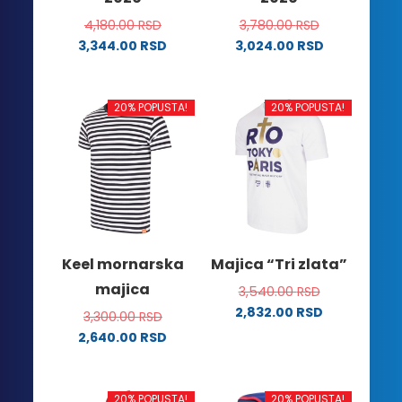
proizvoda.
4,180.00
RSD
3,780.00
RSD
3,344.00
RSD
3,024.00
RSD
Ovaj
Ovaj
proizvod
proizvod
ima
ima
20% POPUSTA!
20% POPUSTA!
više
više
varijanti.
varijanti.
Opcije
Opcije
mogu
mogu
biti
biti
izabrane
izabrane
na
na
Keel mornarska
Majica “Tri zlata”
stranici
stranici
majica
3,540.00
RSD
proizvoda.
proizvoda.
2,832.00
RSD
3,300.00
RSD
Ovaj
2,640.00
RSD
proizvod
Ovaj
ima
proizvod
više
ima
20% POPUSTA!
20% POPUSTA!