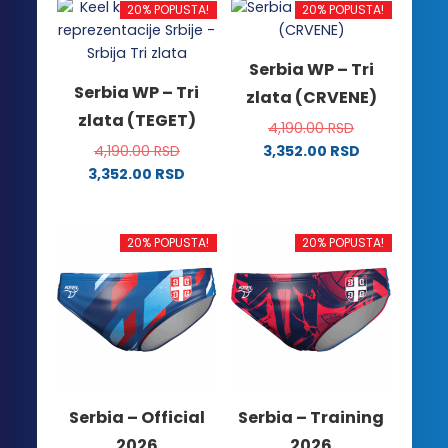
20% POPUSTA!
20% POPUSTA!
Serbia WP – Tri
Serbia WP – Tri
zlata (CRVENE)
zlata (TEGET)
4,190.00
RSD
4,190.00
RSD
3,352.00
RSD
Ovaj
3,352.00
RSD
Ovaj
proizvod
proizvod
ima
ima
više
20% POPUSTA!
20% POPUSTA!
više
varijanti.
varijanti.
Opcije
Opcije
mogu
mogu
biti
biti
izabrane
izabrane
na
na
stranici
Serbia – Official
Serbia – Training
stranici
proizvoda.
2026
2026