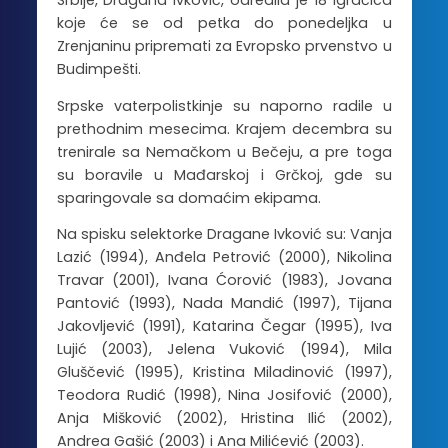
Srbije, Dragana Ivković, odredila je 18 igračica
koje će se od petka do ponedeljka u
Zrenjaninu pripremati za Evropsko prvenstvo u
Budimpešti.
Srpske vaterpolistkinje su naporno radile u
prethodnim mesecima. Krajem decembra su
trenirale sa Nemačkom u Bečeju, a pre toga
su boravile u Mađarskoj i Grčkoj, gde su
sparingovale sa domaćim ekipama.
Na spisku selektorke Dragane Ivković su: Vanja
Lazić (1994), Anđela Petrović (2000), Nikolina
Travar (2001), Ivana Ćorović (1983), Jovana
Pantović (1993), Nada Mandić (1997), Tijana
Jakovljević (1991), Katarina Čegar (1995), Iva
Lujić (2003), Jelena Vuković (1994), Mila
Gluščević (1995), Kristina Miladinović (1997),
Teodora Rudić (1998), Nina Josifović (2000),
Anja Mišković (2002), Hristina Ilić (2002),
Andrea Gašić (2003) i Ana Milićević (2003).