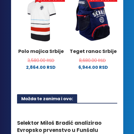
varijanti.
više
Opcije
varijanti.
mogu
Opcije
biti
mogu
izabrane
biti
na
izabrane
stranici
na
Polo majica Srbije
Teget ranac Srbije
proizvoda.
stranici
3,580.00
RSD
8,680.00
RSD
proizvoda.
2,864.00
RSD
6,944.00
RSD
Ovaj
proizvod
ima
više
Možda te zanima i ovo:
varijanti.
Opcije
mogu
biti
Selektor Miloš Bradić analizirao
izabrane
Evropsko prvenstvo u Funšalu