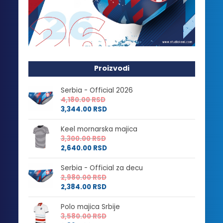
Proizvodi
Serbia - Official 2026
4,180.00
RSD
3,344.00
RSD
Keel mornarska majica
3,300.00
RSD
2,640.00
RSD
Serbia - Official za decu
2,980.00
RSD
2,384.00
RSD
Polo majica Srbije
3,580.00
RSD