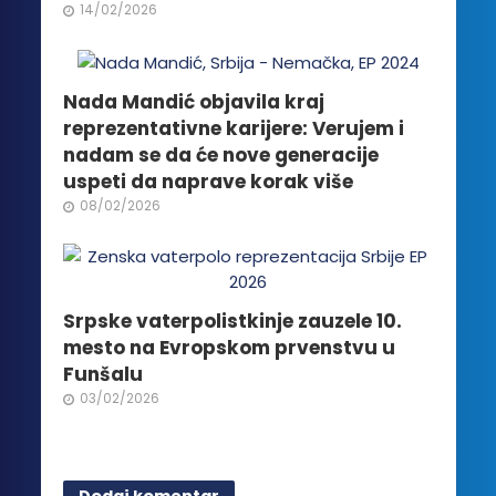
na
14/02/2026
stranici
proizvoda.
Nada Mandić objavila kraj
reprezentativne karijere: Verujem i
nadam se da će nove generacije
uspeti da naprave korak više
08/02/2026
Srpske vaterpolistkinje zauzele 10.
mesto na Evropskom prvenstvu u
Funšalu
03/02/2026