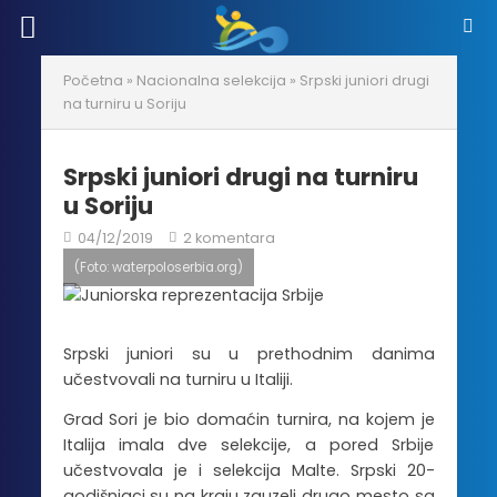
Početna
»
Nacionalna selekcija
»
Srpski juniori drugi
na turniru u Soriju
Srpski juniori drugi na turniru
u Soriju
04/12/2019
2 komentara
(Foto: waterpoloserbia.org)
Srpski juniori su u prethodnim danima
učestvovali na turniru u Italiji.
Grad Sori je bio domaćin turnira, na kojem je
Italija imala dve selekcije, a pored Srbije
učestvovala je i selekcija Malte. Srpski 20-
godišnjaci su na kraju zauzeli drugo mesto sa