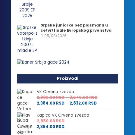
Srpske juniorke bez plasmana u
četvrtfinale Evropskog prvenstva
05/08/2026
Proizvodi
VK Crvena zvezda
Raspon
2,980.00
RSD
–
3,540.00
RSD
Raspon
cena:
2,384.00
RSD
–
2,832.00
RSD
cena:
od
od
2,980.00 RSD
Kapica VK Crvena zvezda
2,384.00 RSD
do
2,980.00
RSD
do
3,540.00 RSD
2,384.00
RSD
2,832.00 RSD