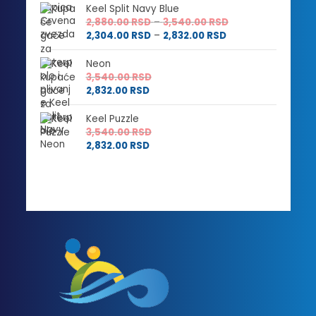
Keel Split Navy Blue
Raspon
2,880.00
RSD
–
3,540.00
RSD
Raspon
cena:
2,304.00
RSD
–
2,832.00
RSD
cena:
od
od
2,880.00 RSD
Neon
2,304.00 RSD
do
3,540.00
RSD
do
3,540.00 RSD
2,832.00
RSD
2,832.00 RSD
Keel Puzzle
3,540.00
RSD
2,832.00
RSD