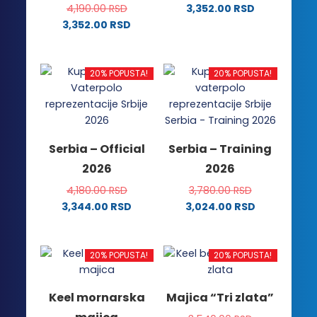
4,190.00
RSD
3,352.00
RSD
Ovaj
3,352.00
RSD
Ovaj
proizvod
proizvod
ima
ima
više
20% POPUSTA!
20% POPUSTA!
više
varijanti.
varijanti.
Opcije
Opcije
mogu
mogu
biti
Serbia – Official
Serbia – Training
biti
izabrane
2026
2026
izabrane
na
na
stranici
4,180.00
RSD
3,780.00
RSD
stranici
proizvoda.
3,344.00
RSD
3,024.00
RSD
proizvoda.
Ovaj
Ovaj
proizvod
proizvod
ima
ima
20% POPUSTA!
20% POPUSTA!
više
više
varijanti.
varijanti.
Keel mornarska
Majica “Tri zlata”
Opcije
Opcije