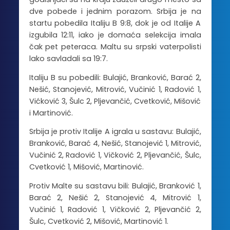
dve pobede i jednim porazom. Srbija je na
startu pobedila Italiju B 9:8, dok je od Italije A
izgubila 12:11, iako je domaća selekcija imala
čak pet peteraca. Maltu su srpski vaterpolisti
lako savladali sa 19:7.
Italiju B su pobedili: Bulajić, Branković, Barać 2,
Nešić, Stanojević, Mitrović, Vučinić 1, Radović 1,
Vićković 3, Šulc 2, Pljevančić, Cvetković, Mišović
i Martinović.
Srbija je protiv Italije A igrala u sastavu: Bulajić,
Branković, Barać 4, Nešić, Stanojević 1, Mitrović,
Vučinić 2, Radović 1, Vičković 2, Pljevančić, Šulc,
Cvetković 1, Mišović, Martinović.
Protiv Malte su sastavu bili: Bulajić, Branković 1,
Barać 2, Nešić 2, Stanojević 4, Mitrović 1,
Vučinić 1, Radović 1, Vičković 2, Pljevančić 2,
Šulc, Cvetković 2, Mišović, Martinović 1.