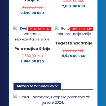
majica
3,540.00
RSD
mogu
mogu
2,832.00
RSD
biti
biti
3,300.00
RSD
Ovaj
izabrane
izabrane
2,640.00
RSD
proizvod
na
na
Ovaj
ima
stranici
stranici
proizvod
više
proizvoda.
proizvoda.
ima
20% POPUSTA!
20% POPUSTA!
varijanti.
više
Opcije
varijanti.
Teget ranac Srbije
mogu
Opcije
Polo majica Srbije
biti
8,680.00
RSD
mogu
izabrane
3,580.00
RSD
6,944.00
RSD
biti
na
2,864.00
RSD
izabrane
stranici
Ovaj
na
proizvoda.
proizvod
stranici
ima
proizvoda.
više
Možda te zanima i ovo:
varijanti.
Opcije
mogu
biti