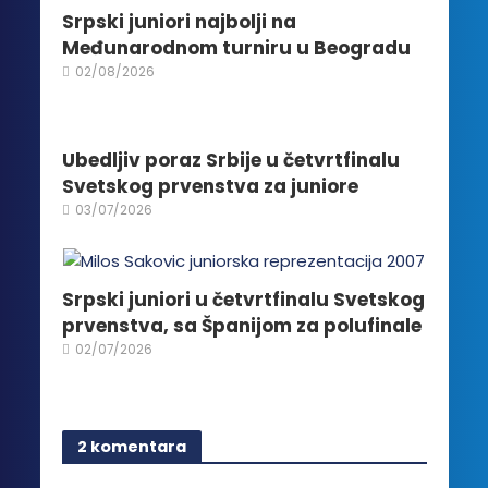
izabrane
Srpski juniori najbolji na
na
Međunarodnom turniru u Beogradu
stranici
02/08/2026
proizvoda.
Ubedljiv poraz Srbije u četvrtfinalu
Svetskog prvenstva za juniore
03/07/2026
Srpski juniori u četvrtfinalu Svetskog
prvenstva, sa Španijom za polufinale
02/07/2026
2 komentara