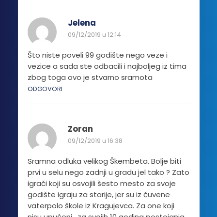
Jelena
09/12/2019 u 12:14
Što niste poveli 99 godište nego veze i
vezice a sada ste odbacili i najboljeg iz tima
zbog toga ovo je stvarno sramota
ODGOVORI
Zoran
09/12/2019 u 16:38
Sramna odluka velikog Škembeta. Bolje biti
prvi u selu nego zadnji u gradu jel tako ? Zato
igrači koji su osvojili šesto mesto za svoje
godište igraju za starije, jer su iz čuvene
vaterpolo škole iz Kragujevca. Za one koji
nisu upućeni , za svojih 10 godina postojanja