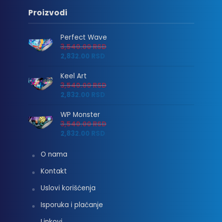
Proizvodi
Perfect Wave
3,540.00
RSD
2,832.00
RSD
Keel Art
3,540.00
RSD
2,832.00
RSD
WP Monster
3,540.00
RSD
2,832.00
RSD
O nama
Kontakt
Uslovi korišćenja
Isporuka i plaćanje
Linkovi