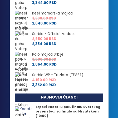
3,344.00
RSD
Keel mornarska majica
3,300.00
RSD
2,640.00
RSD
Serbia - Official za decu
2,980.00
RSD
2,384.00
RSD
Polo majica Srbije
3,580.00
RSD
2,864.00
RSD
Serbia WP - Tri zlata (TEGET)
4,190.00
RSD
3,352.00
RSD
NAJNOVIJI ČLANCI
Srpski kadeti u polufinalu Svetskog
prvenstva, za finale sa Hrvatskom
(19:00)