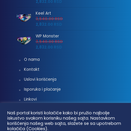
2,832.00
RSD
Keel Art
3,540.00
RSD
2,832.00
RSD
WP Monster
3,540.00
RSD
2,832.00
RSD
O nama
Kontakt
Uslovi korišćenja
Isporuka i plaćanje
Linkovi
Moj nalog
Naš portal koristi kolačiće kako bi pružio najbolje
iskustvo svakom korisniku našeg sajta. Nastavkom
korišćenja našeg web sajta, slažete se sa upotrebom
kolačića (Cookies).