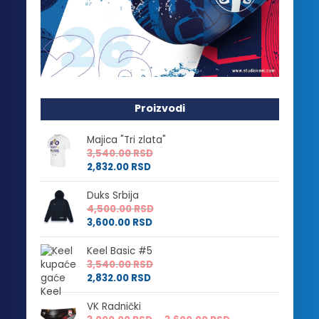
Proizvodi
Majica "Tri zlata"
3,540.00
RSD
2,832.00
RSD
Duks Srbija
4,500.00
RSD
3,600.00
RSD
Keel Basic #5
3,540.00
RSD
2,832.00
RSD
VK Radnički