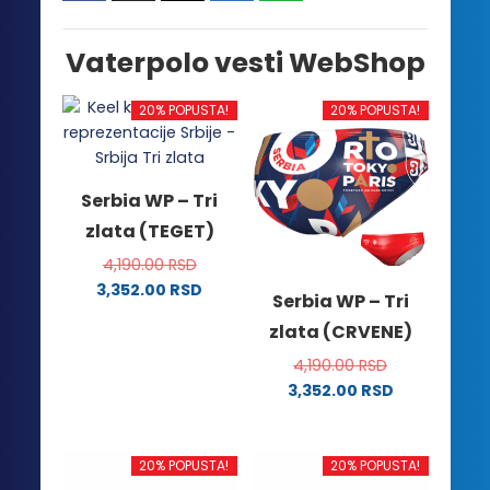
Vaterpolo vesti WebShop
20% POPUSTA!
20% POPUSTA!
Serbia WP – Tri
zlata (TEGET)
4,190.00
RSD
3,352.00
RSD
Serbia WP – Tri
Ovaj
zlata (CRVENE)
proizvod
ima
4,190.00
RSD
više
3,352.00
RSD
Ovaj
varijanti.
proizvod
Opcije
ima
mogu
20% POPUSTA!
20% POPUSTA!
više
biti