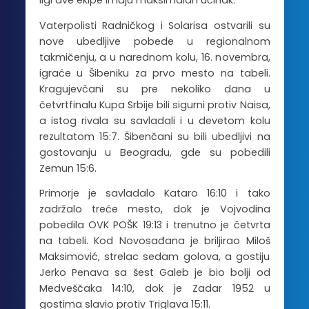
ligi dve ekipe imaju maksimalan učinak.
Vaterpolisti Radničkog i Solarisa ostvarili su
nove ubedljive pobede u regionalnom
takmičenju, a u narednom kolu, 16. novembra,
igraće u Šibeniku za prvo mesto na tabeli.
Kragujevčani su pre nekoliko dana u
četvrtfinalu Kupa Srbije bili sigurni protiv Naisa,
a istog rivala su savladali i u devetom kolu
rezultatom 15:7. Šibenčani su bili ubedljivi na
gostovanju u Beogradu, gde su pobedili
Zemun 15:6.
Primorje je savladalo Kataro 16:10 i tako
zadržalo treće mesto, dok je Vojvodina
pobedila OVK POŠK 19:13 i trenutno je četvrta
na tabeli. Kod Novosađana je briljirao Miloš
Maksimović, strelac sedam golova, a gostiju
Jerko Penava sa šest Galeb je bio bolji od
Medveščaka 14:10, dok je Zadar 1952 u
gostima slavio protiv Triglava 15:11.