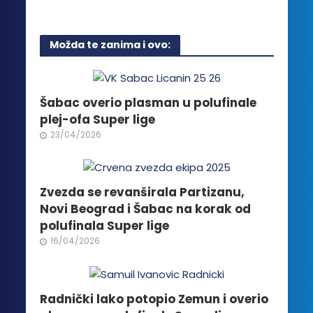
proizvod
ima
više
Možda te zanima i ovo:
varijanti.
Opcije
mogu
biti
Šabac overio plasman u polufinale
izabrane
plej-ofa Super lige
na
23/04/2026
stranici
proizvoda.
Zvezda se revanširala Partizanu,
Novi Beograd i Šabac na korak od
polufinala Super lige
16/04/2026
Radnički lako potopio Zemun i overio