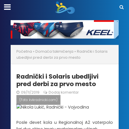
Početna
»
Domaća takmičenja
»
Radnički i Solaris
ubedljivi pred derbi za prvo mesto
Radnički i Solaris ubedljivi
pred derbi za prvo mesto
09/11/2019
Dodaj komentar
(Foto: kvkradnicki.com)
Posle devet kola u Regionalnoj A2 vaterpolo