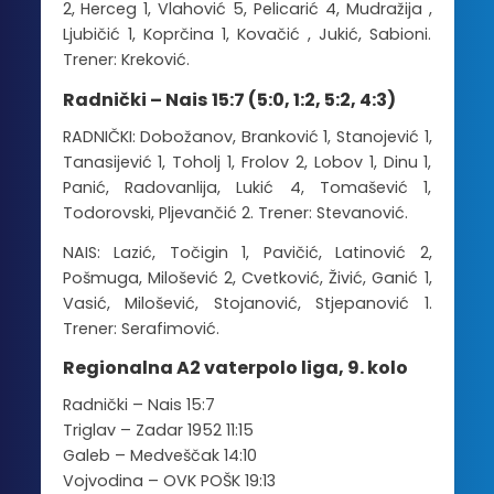
2, Herceg 1, Vlahović 5, Pelicarić 4, Mudražija ,
Ljubičić 1, Koprčina 1, Kovačić , Jukić, Sabioni.
Trener: Kreković.
Radnički – Nais 15:7 (5:0, 1:2, 5:2, 4:3)
RADNIČKI: Dobožanov, Branković 1, Stanojević 1,
Tanasijević 1, Toholj 1, Frolov 2, Lobov 1, Dinu 1,
Panić, Radovanlija, Lukić 4, Tomašević 1,
Todorovski, Pljevančić 2. Trener: Stevanović.
NAIS: Lazić, Točigin 1, Pavičić, Latinović 2,
Pošmuga, Milošević 2, Cvetković, Živić, Ganić 1,
Vasić, Milošević, Stojanović, Stjepanović 1.
Trener: Serafimović.
Regionalna A2 vaterpolo liga, 9. kolo
Radnički – Nais 15:7
Triglav – Zadar 1952 11:15
Galeb – Medveščak 14:10
Vojvodina – OVK POŠK 19:13