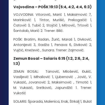
Vojvodina – POŠK 19:13 (5:4, 4:2, 4:4, 6:3)
VOJVODINA: Vitorović, Marić 1, Maksimović 7,
Marinković 1, Tintor, Murišić, Prekogačić 1,
Ćatović 3, Tubić 2, Stojčić 1, Mitrović, Trtović 1,
Šantalab, Marić 2. Trener: Bilić.
POŠK: Bratim, Radan, Žurić, Maraš 1, Divković,
Antonijević 3, Gadža 1, Penava 6, Divković 2,
Vujčić, Knežević , Sunara. Trener: Zajmović.
Zemun Bosal – Solaris 6:15 (1:2, 2:6, 2:4,
1:3)
ZEMUN BOSAL: Tanović, Milošević, Đukić,
Vasiljević 1, Mihailović 1, Ljubenović , Jović, V.
Vukazić, Jovanović 2, Maksimović , Timotić 1,
M. Vukazić, Sretković, Japundžić 1. Trener:
Vukotić
SOLARIS: Šparada, Malenica, Erak, Štrkalj 1, Bulat