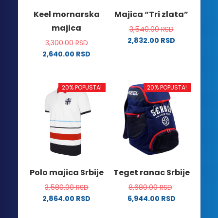
na
na
Keel mornarska
Majica “Tri zlata”
stranici
stranici
majica
3,540.00
RSD
proizvoda.
proizvoda.
2,832.00
RSD
3,300.00
RSD
Ovaj
2,640.00
RSD
proizvod
Ovaj
ima
proizvod
više
ima
20% POPUSTA!
20% POPUSTA!
varijanti.
više
Opcije
varijanti.
mogu
Opcije
biti
mogu
izabrane
biti
na
izabrane
stranici
na
Polo majica Srbije
Teget ranac Srbije
proizvoda.
stranici
3,580.00
RSD
8,680.00
RSD
proizvoda.
2,864.00
RSD
6,944.00
RSD
Ovaj