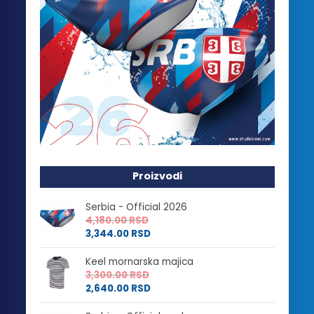
Proizvodi
Serbia - Official 2026
4,180.00
RSD
3,344.00
RSD
Keel mornarska majica
3,300.00
RSD
2,640.00
RSD