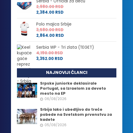
Serbia - Official za decu
2,980.00
RSD
2,384.00
RSD
Polo majica Srbije
3,580.00
RSD
2,864.00
RSD
Serbia WP - Tri zlata (TEGET)
4,190.00
RSD
3,352.00
RSD
NAJNOVIJI ČLANCI
Srpske juniorke deklasirale
Portugal, sa Izraelom za deveto
mesto na EP
06/08/2026
Srbija lako i ubedljivo do treće
pobede na Svetskom prvenstvu za
kadete
05/08/2026