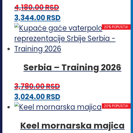
Opcije
4,180.00
RSD
mogu
Ovaj
3,344.00
RSD
biti
proizvod
20% POPUSTA!
izabrane
ima
na
više
stranici
varijanti.
proizvoda.
Serbia – Training 2026
Opcije
mogu
3,780.00
RSD
biti
Ovaj
3,024.00
RSD
izabrane
proizvod
20% POPUSTA!
na
ima
stranici
Keel mornarska majica
više
proizvoda.