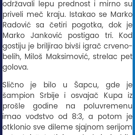
održavali lepu prednost i mirno su
priveli meč kraju. Istakao se Marko
Radović sa četiri pogotka, dok je
Marko Janković postigao tri. Kod
gostiju je briljirao bivši igrač crveno-
belih, Miloš Maksimović, strelac pet
golova.
Slično je bilo u Šapcu, gde je
šampion Srbije i osvajač Kupa iz
prošle godine na poluvremenu
imao vođstvo od 8:3, a potom je
otklonio sve dileme sjajnom serijom