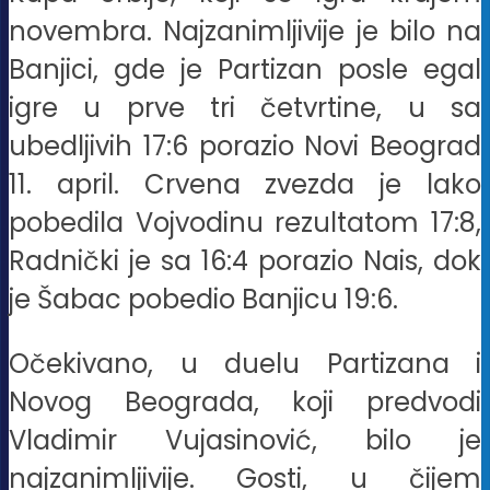
novembra. Najzanimljivije je bilo na
Banjici, gde je Partizan posle egal
igre u prve tri četvrtine, u sa
ubedljivih 17:6 porazio Novi Beograd
11. april. Crvena zvezda je lako
pobedila Vojvodinu rezultatom 17:8,
Radnički je sa 16:4 porazio Nais, dok
je Šabac pobedio Banjicu 19:6.
Očekivano, u duelu Partizana i
Novog Beograda, koji predvodi
Vladimir Vujasinović, bilo je
najzanimljivije. Gosti, u čijem