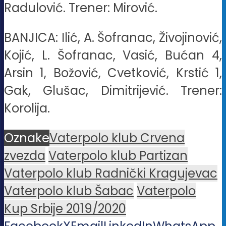
Radulović. Trener: Mirović.
BANJICA: Ilić, A. Šofranac, Živojinović,
Kojić, L. Šofranac, Vasić, Bućan 4,
Arsin 1, Božović, Cvetković, Krstić 1,
Gak, Glušac, Dimitrijević. Trener:
Korolija.
Oznake
Vaterpolo klub Crvena
zvezda
Vaterpolo klub Partizan
Vaterpolo klub Radnički Kragujevac
Vaterpolo klub Šabac
Vaterpolo
Kup Srbije 2019/2020