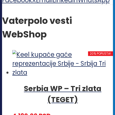
Facebook
X
Email
LinkedIn
WhatsApp
Vaterpolo vesti
WebShop
20% POPUSTA!
Serbia WP – Tri zlata
(TEGET)