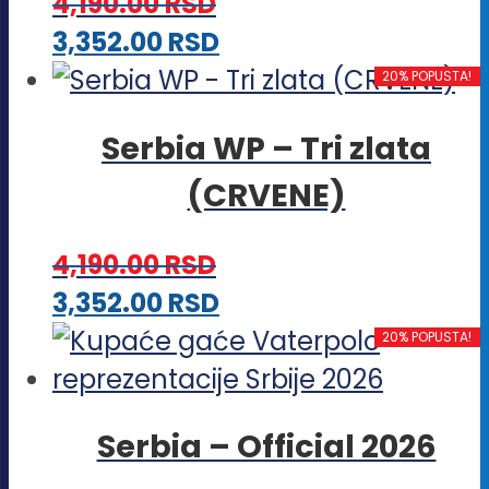
4,190.00
RSD
Ovaj
3,352.00
RSD
proizvod
20% POPUSTA!
ima
Serbia WP – Tri zlata
više
(CRVENE)
varijanti.
Opcije
4,190.00
RSD
mogu
Ovaj
3,352.00
RSD
biti
proizvod
20% POPUSTA!
izabrane
ima
na
više
stranici
Serbia – Official 2026
varijanti.
proizvoda.