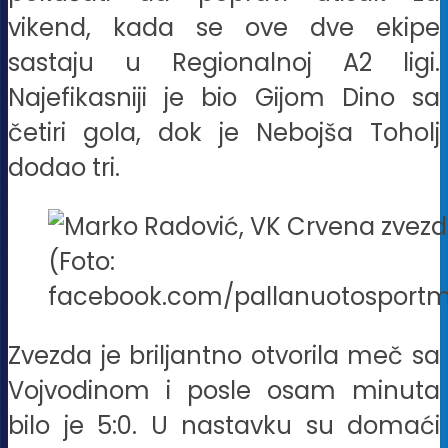
vikend, kada se ove dve ekipe
sastaju u Regionalnoj A2 ligi.
Najefikasniji je bio Gijom Dino sa
četiri gola, dok je Nebojša Toholj
dodao tri.
(Foto:
facebook.com/pallanuotospor
Zvezda je briljantno otvorila meč sa
Vojvodinom i posle osam minuta
bilo je 5:0. U nastavku su domaći