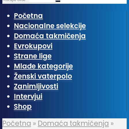
Početna
Nacionalne selekcije
Domaća takmičenja
Evrokupovi
Strane lige
Mlađe kategorije
Ženski vaterpolo
Zanimljivosti
Intervjui
Shop
Početna
»
Domaća takmičenja
»