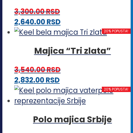
varijanti.
3,300.00
RSD
Opcije
Ovaj
2,640.00
RSD
mogu
proizvod
20% POPUSTA!
biti
ima
izabrane
Majica “Tri zlata”
više
na
varijanti.
stranici
3,540.00
RSD
Opcije
proizvoda.
Ovaj
2,832.00
RSD
mogu
proizvod
20% POPUSTA!
biti
ima
izabrane
više
na
Polo majica Srbije
varijanti.
stranici
Opcije