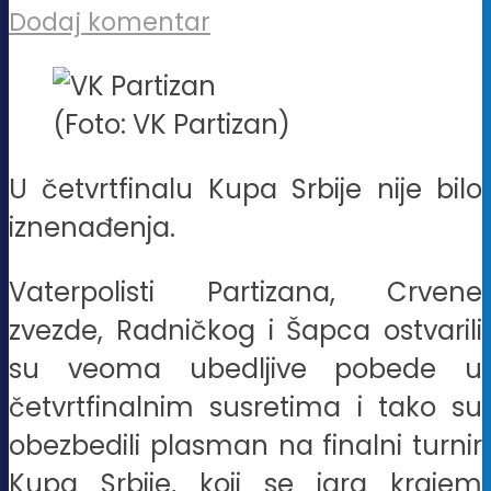
Dodaj komentar
(Foto: VK Partizan)
U četvrtfinalu Kupa Srbije nije bilo
iznenađenja.
Vaterpolisti Partizana, Crvene
zvezde, Radničkog i Šapca ostvarili
su veoma ubedljive pobede u
četvrtfinalnim susretima i tako su
obezbedili plasman na finalni turnir
Kupa Srbije, koji se igra krajem