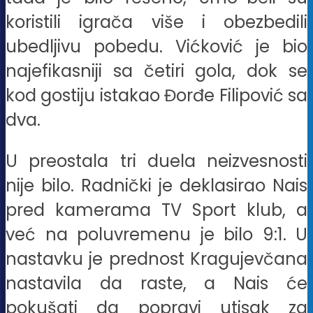
koristili igrača više i obezbedili
ubedljivu pobedu. Vićković je bio
najefikasniji sa četiri gola, dok se
kod gostiju istakao Đorđe Filipović sa
dva.
U preostala tri duela neizvesnosti
nije bilo. Radnički je deklasirao Nais
pred kamerama TV Sport klub, a
već na poluvremenu je bilo 9:1. U
nastavku je prednost Kragujevčana
nastavila da raste, a Nais će
pokušati da popravi utisak za