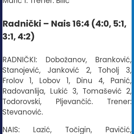
Marić 1. Trener: Bilić
Radnički – Nais 16:4 (4:0, 5:1,
3:1, 4:2)
RADNIČKI: Dobožanov, Branković,
Stanojević, Janković 2, Toholj 3,
Frolov 1, Lobov 1, Dinu 4, Panić,
Radovanlija, Lukić 3, Tomašević 2,
Todorovski, Pljevančić. Trener:
Stevanović.
NAIS: Lazić, Točigin, Pavičić,