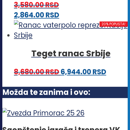
proizvoda.
3,580.00
RSD
mogu
Ovaj
2,864.00
RSD
biti
proizvod
20% POPUSTA!
izabrane
ima
na
više
stranici
Teget ranac Srbije
varijanti.
proizvoda.
Opcije
8,680.00
RSD
6,944.00
RSD
mogu
biti
Možda te zanima i ovo:
izabrane
na
stranici
proizvoda.
Saopštenje igrača i trenera VK