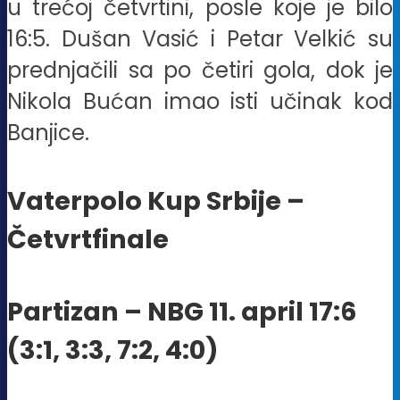
u trećoj četvrtini, posle koje je bilo
16:5. Dušan Vasić i Petar Velkić su
prednjačili sa po četiri gola, dok je
Nikola Bućan imao isti učinak kod
Banjice.
Vaterpolo Kup Srbije –
Četvrtfinale
Partizan – NBG 11. april 17:6
(3:1, 3:3, 7:2, 4:0)