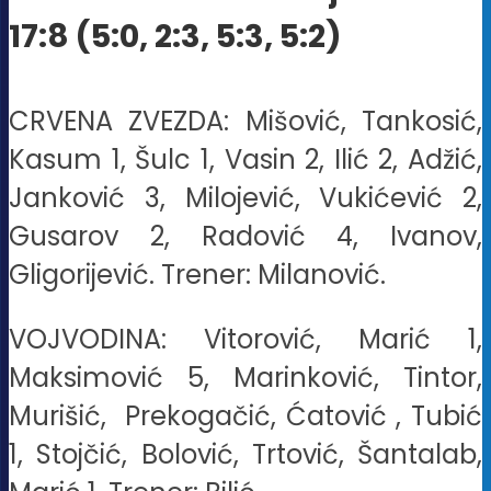
17:8 (5:0, 2:3, 5:3, 5:2)
CRVENA ZVEZDA: Mišović, Tankosić,
Kasum 1, Šulc 1, Vasin 2, Ilić 2, Adžić,
Janković 3, Milojević, Vukićević 2,
Gusarov 2, Radović 4, Ivanov,
Gligorijević. Trener: Milanović.
VOJVODINA: Vitorović, Marić 1,
Maksimović 5, Marinković, Tintor,
Murišić, Prekogačić, Ćatović , Tubić
1, Stojčić, Bolović, Trtović, Šantalab,