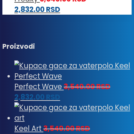
2,832.00
RSD
Proizvodi
Perfect Wave
3,540.00
RSD
2,832.00
RSD
Keel Art
3,540.00
RSD