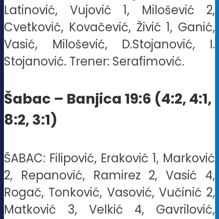
Latinović, Vujović 1, Milošević 2,
Cvetković, Kovačević, Živić 1, Ganić,
Vasić, Milošević, D.Stojanović, I.
Stojanović. Trener: Serafimović.
Šabac – Banjica 19:6 (4:2, 4:1,
8:2, 3:1)
ŠABAC: Filipović, Eraković 1, Marković
2, Repanović, Ramirez 2, Vasić 4,
Rogač, Tonković, Vasović, Vučinić 2,
Matković 3, Velkić 4, Gavrilović,