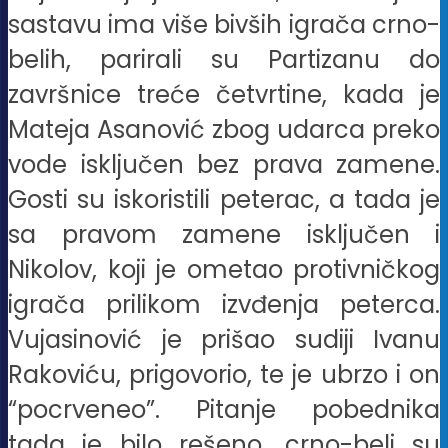
sastavu ima više bivših igrača crno-
belih, parirali su Partizanu do
završnice treće četvrtine, kada je
Mateja Asanović zbog udarca preko
vode isključen bez prava zamene.
Gosti su iskoristili peterac, a tada je
sa pravom zamene isključen i
Nikolov, koji je ometao protivničkog
igrača prilikom izvđenja peterca.
Vujasinović je prišao sudiji Ivanu
Rakoviću, prigovorio, te je ubrzo i on
“pocrveneo”. Pitanje pobednika
tada je bilo rešeno, crno-beli su