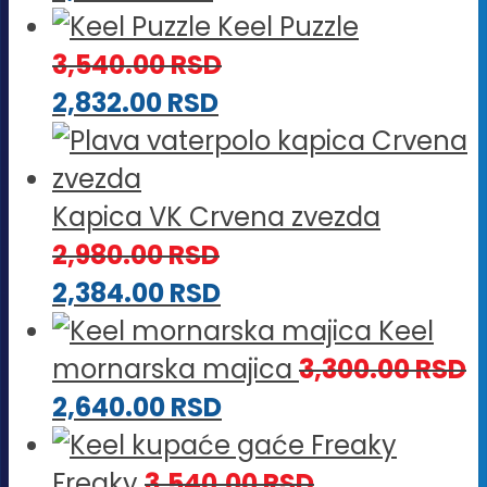
Keel Puzzle
3,540.00
RSD
2,832.00
RSD
Kapica VK Crvena zvezda
2,980.00
RSD
2,384.00
RSD
Keel
mornarska majica
3,300.00
RSD
2,640.00
RSD
Freaky
3,540.00
RSD