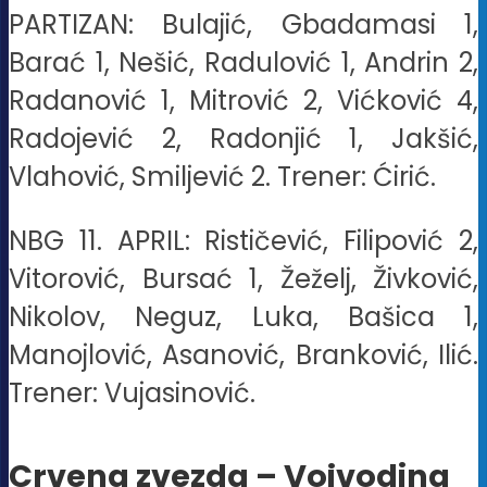
PARTIZAN: Bulajić, Gbadamasi 1,
Barać 1, Nešić, Radulović 1, Andrin 2,
Radanović 1, Mitrović 2, Vićković 4,
Radojević 2, Radonjić 1, Jakšić,
Vlahović, Smiljević 2. Trener: Ćirić.
NBG 11. APRIL: Rističević, Filipović 2,
Vitorović, Bursać 1, Žeželj, Živković,
Nikolov, Neguz, Luka, Bašica 1,
Manojlović, Asanović, Branković, Ilić.
Trener: Vujasinović.
Crvena zvezda – Vojvodina