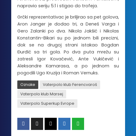
napravio seriju 5:1 i stigao do trofeja.
Grčki reprezentativac je briljirao sa pet golova,
Aron Janger je dodao tri, a Deneš Varga i
Gero Zalanki po dva. Nikola Jakšić i Nikolas
Konstantin-Bikari su po jednom bili precizni,
dok se na drugoj strani istakao Bogdan
Đurđić sa tri gola. Po dva puta mrežu su
zatresli Igor Kovačević, Ante Vukičević i
Aleksandre Kamarasa, a po jednom su
pogodili Ugo Kruzija i Roman Vernuks.
Oznake
Vaterpolo klub Ferencvaroš
Vaterpolo klub Marsej
Vaterpolo Superkup Evrope