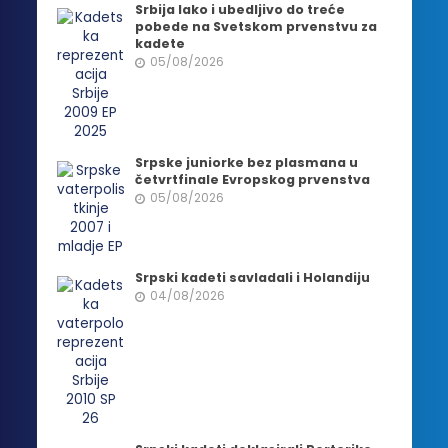
Srbija lako i ubedljivo do treće
pobede na Svetskom prvenstvu za
kadete
05/08/2026
Srpske juniorke bez plasmana u
četvrtfinale Evropskog prvenstva
05/08/2026
Srpski kadeti savladali i Holandiju
04/08/2026