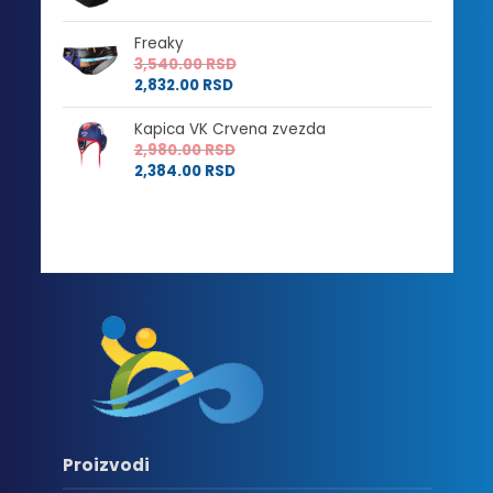
Freaky
3,540.00
RSD
2,832.00
RSD
Kapica VK Crvena zvezda
2,980.00
RSD
2,384.00
RSD
Proizvodi