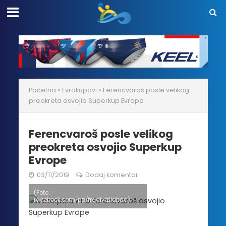
Početna
»
Evrokupovi
»
Ferencvaroš posle velikog
preokreta osvojio Superkup Evrope
Ferencvaroš posle velikog
preokreta osvojio Superkup
Evrope
03/11/2019
Dodaj komentar
(Foto:
facebook.com/pg/fradivizilabda)