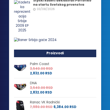
Srpski kadeti deklasirali Portoriko
na startu Svetskog prvenstva
03/08/2026
Proizvodi
Palm Coast
3,540.00
RSD
2,832.00
RSD
DNA
3,540.00
RSD
2,832.00
RSD
Ranac VK Radnički
7,980.00
RSD
6,384.00
RSD