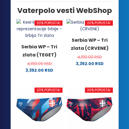
Vaterpolo vesti WebShop
20% POPUSTA!
20% POPUSTA!
Serbia WP – Tri
Serbia WP – Tri
zlata (CRVENE)
zlata (TEGET)
4,190.00
RSD
4,190.00
RSD
3,352.00
RSD
Ovaj
3,352.00
RSD
Ovaj
proizvod
proizvod
ima
ima
više
20% POPUSTA!
20% POPUSTA!
više
varijanti.
varijanti.
Opcije
Opcije
mogu
mogu
biti
biti
izabrane