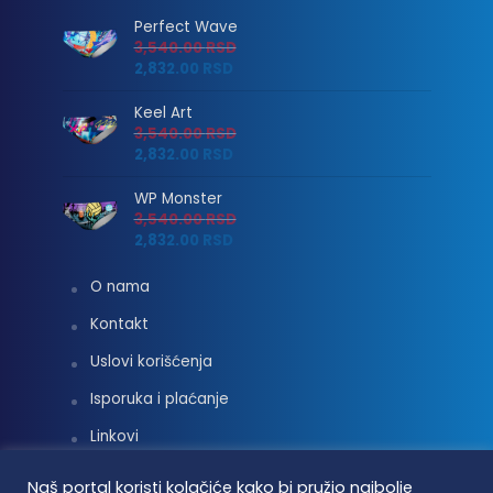
Perfect Wave
3,540.00
RSD
2,832.00
RSD
Keel Art
3,540.00
RSD
2,832.00
RSD
WP Monster
3,540.00
RSD
2,832.00
RSD
O nama
Kontakt
Uslovi korišćenja
Isporuka i plaćanje
Linkovi
Moj nalog
Naš portal koristi kolačiće kako bi pružio najbolje