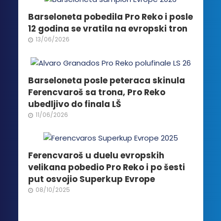
mogu
biti
Barseloneta pobedila Pro Reko i posle
izabrane
12 godina se vratila na evropski tron
na
13/06/2026
stranici
proizvoda.
Barseloneta posle peteraca skinula
Ferencvaroš sa trona, Pro Reko
ubedljivo do finala LŠ
11/06/2026
Ferencvaroš u duelu evropskih
velikana pobedio Pro Reko i po šesti
put osvojio Superkup Evrope
08/10/2025