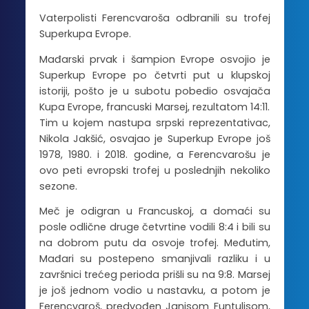
Vaterpolisti Ferencvaroša odbranili su trofej
Superkupa Evrope.
Mađarski prvak i šampion Evrope osvojio je
Superkup Evrope po četvrti put u klupskoj
istoriji, pošto je u subotu pobedio osvajača
Kupa Evrope, francuski Marsej, rezultatom 14:11.
Tim u kojem nastupa srpski reprezentativac,
Nikola Jakšić, osvajao je Superkup Evrope još
1978, 1980. i 2018. godine, a Ferencvarošu je
ovo peti evropski trofej u poslednjih nekoliko
sezone.
Meč je odigran u Francuskoj, a domaći su
posle odlične druge četvrtine vodili 8:4 i bili su
na dobrom putu da osvoje trofej. Međutim,
Mađari su postepeno smanjivali razliku i u
završnici trećeg perioda prišli su na 9:8. Marsej
je još jednom vodio u nastavku, a potom je
Ferencvaroš, predvođen Janisom Funtulisom,