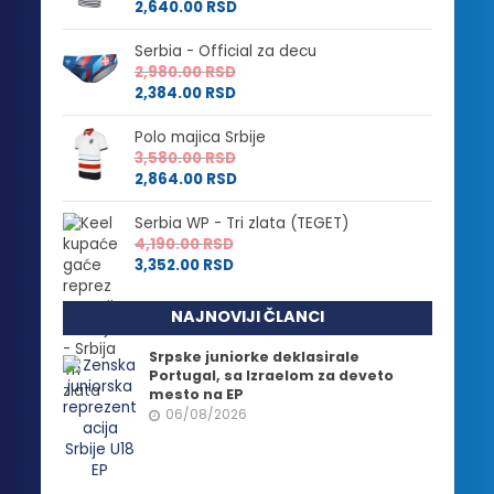
2,640.00
RSD
Serbia - Official za decu
2,980.00
RSD
2,384.00
RSD
Polo majica Srbije
3,580.00
RSD
2,864.00
RSD
Serbia WP - Tri zlata (TEGET)
4,190.00
RSD
3,352.00
RSD
NAJNOVIJI ČLANCI
Srpske juniorke deklasirale
Portugal, sa Izraelom za deveto
mesto na EP
06/08/2026