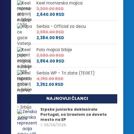
Keel mornarska majica
3,300.00
RSD
2,640.00
RSD
Serbia - Official za decu
2,980.00
RSD
2,384.00
RSD
Polo majica Srbije
3,580.00
RSD
2,864.00
RSD
Serbia WP - Tri zlata (TEGET)
4,190.00
RSD
3,352.00
RSD
NAJNOVIJI ČLANCI
Srpske juniorke deklasirale
Portugal, sa Izraelom za deveto
mesto na EP
06/08/2026