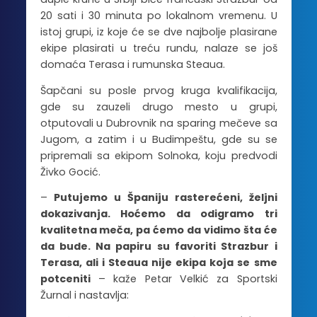
20 sati i 30 minuta po lokalnom vremenu. U
istoj grupi, iz koje će se dve najbolje plasirane
ekipe plasirati u treću rundu, nalaze se još
domaća Terasa i rumunska Steaua.
Šapčani su posle prvog kruga kvalifikacija,
gde su zauzeli drugo mesto u grupi,
otputovali u Dubrovnik na sparing mečeve sa
Jugom, a zatim i u Budimpeštu, gde su se
pripremali sa ekipom Solnoka, koju predvodi
Živko Gocić.
–
Putujemo u Španiju rasterećeni, željni
dokazivanja. Hoćemo da odigramo tri
kvalitetna meča, pa ćemo da vidimo šta će
da bude. Na papiru su favoriti Strazbur i
Terasa, ali i Steaua nije ekipa koja se sme
potceniti
– kaže Petar Velkić za Sportski
Žurnal i nastavlja: