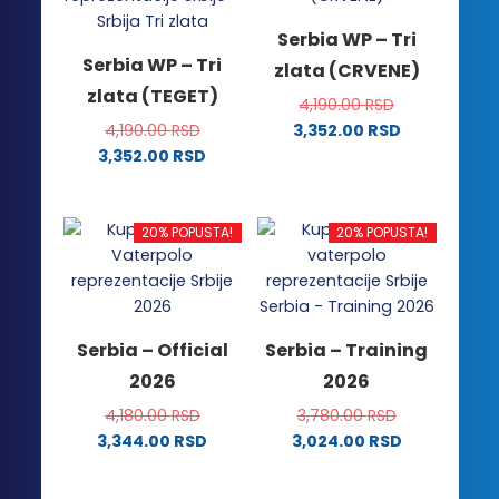
Serbia WP – Tri
Serbia WP – Tri
zlata (CRVENE)
zlata (TEGET)
4,190.00
RSD
4,190.00
RSD
3,352.00
RSD
Ovaj
3,352.00
RSD
Ovaj
proizvod
proizvod
ima
ima
više
20% POPUSTA!
20% POPUSTA!
više
varijanti.
varijanti.
Opcije
Opcije
mogu
mogu
biti
Serbia – Official
Serbia – Training
biti
izabrane
2026
2026
izabrane
na
na
stranici
4,180.00
RSD
3,780.00
RSD
stranici
proizvoda.
3,344.00
RSD
3,024.00
RSD
proizvoda.
Ovaj
Ovaj
proizvod
proizvod