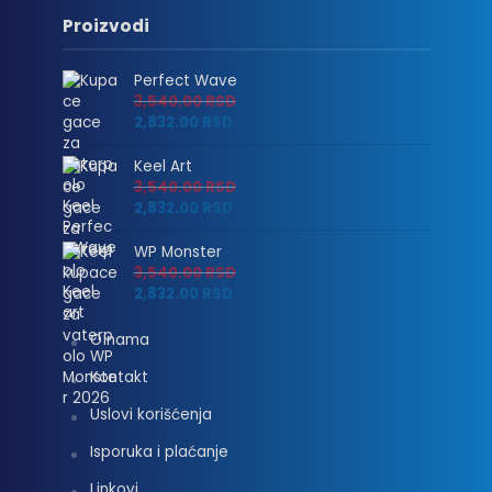
Proizvodi
Perfect Wave
3,540.00
RSD
2,832.00
RSD
Keel Art
3,540.00
RSD
2,832.00
RSD
WP Monster
3,540.00
RSD
2,832.00
RSD
O nama
Kontakt
Uslovi korišćenja
Isporuka i plaćanje
Linkovi