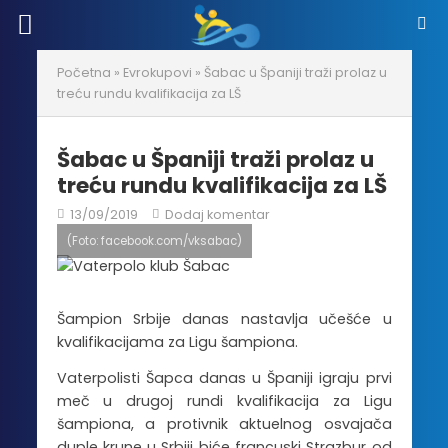
Početna
»
Evrokupovi
»
Šabac u Španiji traži prolaz u
treću rundu kvalifikacija za LŠ
Šabac u Španiji traži prolaz u
treću rundu kvalifikacija za LŠ
13/09/2019
Dodaj komentar
(Foto: facebook.com/vksabac)
Šampion Srbije danas nastavlja učešće u
kvalifikacijama za Ligu šampiona.
Vaterpolisti Šapca danas u Španiji igraju prvi
meč u drugoj rundi kvalifikacija za Ligu
šampiona, a protivnik aktuelnog osvajača
duple krune u Srbiji biće francuski Strazbur od