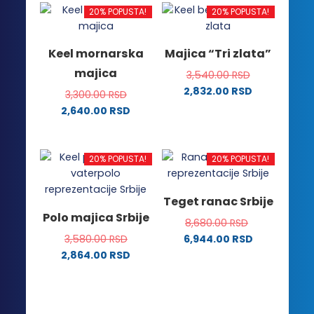
ima
ima
20% POPUSTA!
20% POPUSTA!
više
više
varijanti.
varijanti.
Keel mornarska
Majica “Tri zlata”
Opcije
Opcije
majica
3,540.00
RSD
mogu
mogu
2,832.00
RSD
biti
biti
3,300.00
RSD
Ovaj
izabrane
izabrane
2,640.00
RSD
proizvod
na
na
Ovaj
ima
stranici
stranici
proizvod
više
proizvoda.
proizvoda.
ima
20% POPUSTA!
20% POPUSTA!
varijanti.
više
Opcije
varijanti.
Teget ranac Srbije
mogu
Opcije
Polo majica Srbije
biti
8,680.00
RSD
mogu
izabrane
3,580.00
RSD
6,944.00
RSD
biti
na
2,864.00
RSD
izabrane
stranici
Ovaj
na
proizvoda.
proizvod
stranici
ima
proizvoda.