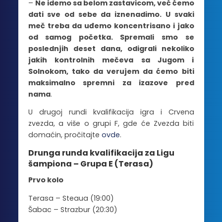
–
Ne idemo sa belom zastavicom, već ćemo
dati sve od sebe da iznenadimo. U svaki
meč treba da uđemo koncentrisano i jako
od samog početka. Spremali smo se
poslednjih deset dana, odigrali nekoliko
jakih kontrolnih mečeva sa Jugom i
Solnokom, tako da verujem da ćemo biti
maksimalno spremni za izazove pred
nama
.
U drugoj rundi kvalifikacija igra i Crvena
zvezda, a više o grupi F, gde će Zvezda biti
domaćin, pročitajte
ovde
.
Drunga runda kvalifikacija za Ligu
šampiona – Grupa E (Terasa)
Prvo kolo
Terasa – Steaua (19:00)
Šabac – Strazbur (20:30)