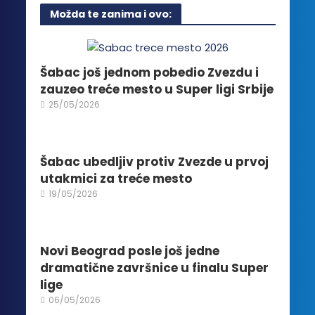
više
Možda te zanima i ovo:
varijanti.
Opcije
mogu
biti
Šabac još jednom pobedio Zvezdu i
izabrane
zauzeo treće mesto u Super ligi Srbije
na
25/05/2026
stranici
proizvoda.
Šabac ubedljiv protiv Zvezde u prvoj
utakmici za treće mesto
19/05/2026
Novi Beograd posle još jedne
dramatične završnice u finalu Super
lige
06/05/2026