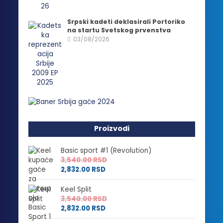
Srpski kadeti deklasirali Portoriko
na startu Svetskog prvenstva
03/08/2026
Proizvodi
Basic sport #1 (Revolution)
3,540.00
RSD
2,832.00
RSD
Keel Split
3,540.00
RSD
2,832.00
RSD