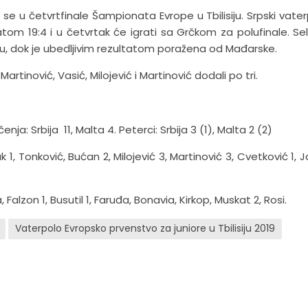
 se u četvrtfinale Šampionata Evrope u Tbilisiju. Srpski vaterp
ltatom 19:4 i u četvrtak će igrati sa Grčkom za polufinale. Sel
ačku, dok je ubedljivim rezultatom poražena od Mađarske.
Martinović, Vasić, Milojević i Martinović dodali po tri.
nja: Srbija 11, Malta 4. Peterci: Srbija 3 (1), Malta 2 (2)
 1, Tonković, Bućan 2, Milojević 3, Martinović 3, Cvetković 1, Ja
Falzon 1, Busutil 1, Faruđa, Bonavia, Kirkop, Muskat 2, Rosi.
Vaterpolo Evropsko prvenstvo za juniore u Tbilisiju 2019