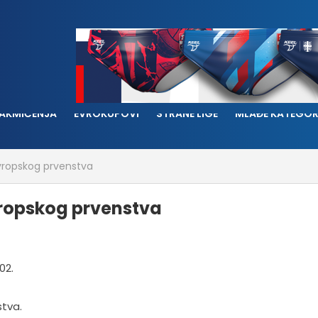
AKMIČENJA
EVROKUPOVI
STRANE LIGE
MLAĐE KATEGOR
 Evropskog prvenstva
Evropskog prvenstva
stva.