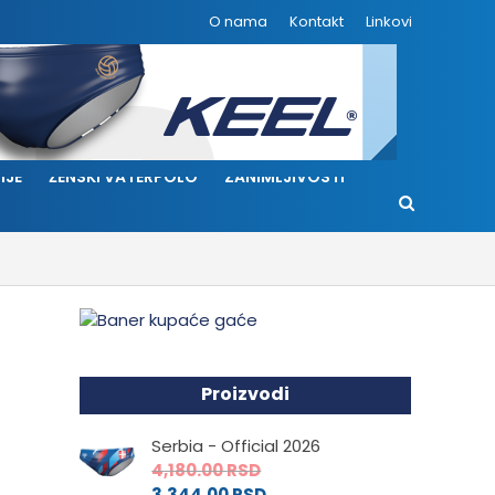
O nama
Kontakt
Linkovi
IJE
ŽENSKI VATERPOLO
ZANIMLJIVOSTI
Proizvodi
Serbia - Official 2026
4,180.00
RSD
3,344.00
RSD