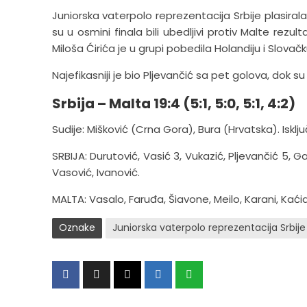
Juniorska vaterpolo reprezentacija Srbije plasirala
su u osmini finala bili ubedljivi protiv Malte rezu
Miloša Ćirića je u grupi pobedila Holandiju i Slov
Najefikasniji je bio Pljevančić sa pet golova, dok su 
Srbija – Malta 19:4 (5:1, 5:0, 5:1, 4:2)
Sudije: Mišković (Crna Gora), Bura (Hrvatska). Isključe
SRBIJA: Durutović, Vasić 3, Vukazić, Pljevančić 5, Gak
Vasović, Ivanović.
MALTA: Vasalo, Faruđa, Šiavone, Meilo, Karani, Kaćia, 
Oznake
Juniorska vaterpolo reprezentacija Srbije