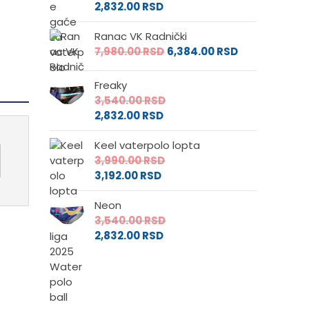
2,832.00
RSD
Ranac VK Radnički
7,980.00
RSD
6,384.00
RSD
Freaky
3,540.00
RSD
2,832.00
RSD
Keel vaterpolo lopta
3,990.00
RSD
3,192.00
RSD
Neon
3,540.00
RSD
2,832.00
RSD