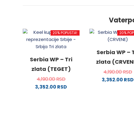
Vaterp
20% POPUSTA!
20% POP
Serbia WP – T
Serbia WP – Tri
zlata (CRVEN
zlata (TEGET)
4,190.00
RSD
4,190.00
RSD
3,352.00
RSD
3,352.00
RSD
Ovaj
Ovaj
proizv
proizvod
ima
ima
više
više
varijanti
varijanti.
Opcije
Opcije
mogu