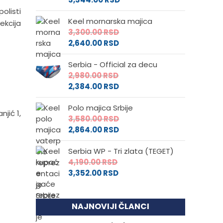
olisti
Keel mornarska majica
ekcija
3,300.00
RSD
2,640.00
RSD
Serbia - Official za decu
2,980.00
RSD
2,384.00
RSD
Polo majica Srbije
njić 1,
3,580.00
RSD
2,864.00
RSD
Serbia WP - Tri zlata (TEGET)
4,190.00
RSD
3,352.00
RSD
NAJNOVIJI ČLANCI