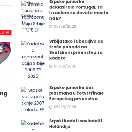
Srpske juniorke
deklasirale Portugal, sa
Izraelom za deveto mesto
na EP
06/08/2026
USTA!
Srbija lako i ubedljivo do
treće pobede na
Svetskom prvenstvu za
kadete
05/08/2026
Srpske juniorke bez
ing
plasmana u četvrtfinale
Evropskog prvenstva
05/08/2026
Srpski kadeti savladali i
Holandiju