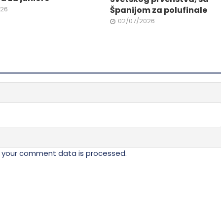
proizvoda.
026
Španijom za polufinale
02/07/2026
 your comment data is processed.