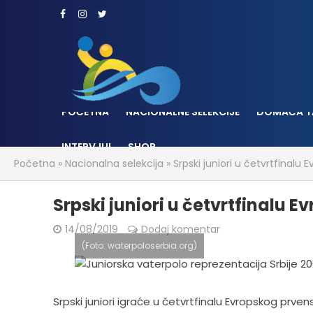
POČETNA
NACIONALNE SELEKCIJE
DOMAĆA T
INTERVJUI
SHOP
Početna
»
Nacionalna selekcija
»
Srpski juniori u četvrtfinalu
Srpski juniori u četvrtfinalu 
14/08/2019
Dodaj komentar
(Foto: waterpoloserbia.org)
Srpski juniori igraće u četvrtfinalu Evropskog prven