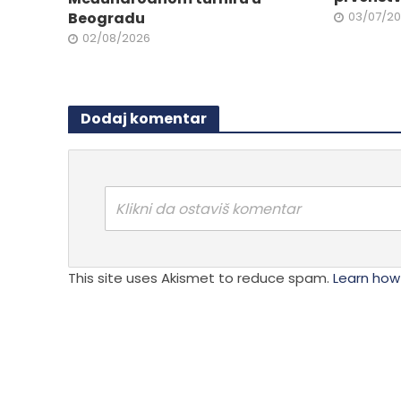
proizvoda.
Beogradu
03/07/2
02/08/2026
Dodaj komentar
Klikni da ostaviš komentar
This site uses Akismet to reduce spam.
Learn how