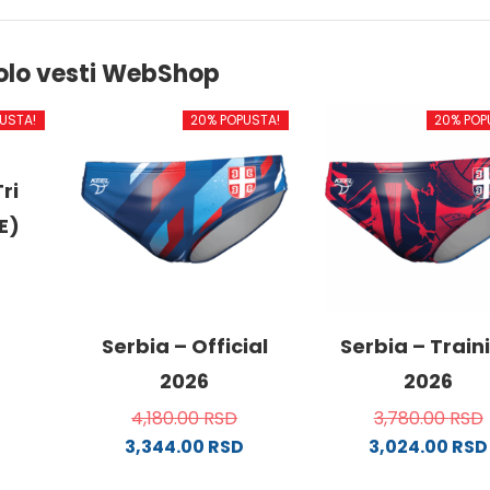
olo vesti WebShop
USTA!
20% POPUSTA!
20% POP
ri
E)
od
Serbia – Official
Serbia – Train
2026
2026
4,180.00
RSD
3,780.00
RSD
.
3,344.00
RSD
3,024.00
RSD
Ovaj
Ovaj