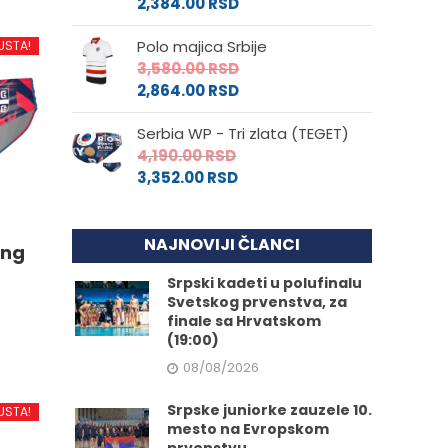
2,384.00
RSD
Polo majica Srbije
USTA!
3,580.00
RSD
2,864.00
RSD
Serbia WP - Tri zlata (TEGET)
4,190.00
RSD
3,352.00
RSD
NAJNOVIJI ČLANCI
ing
Srpski kadeti u polufinalu
Svetskog prvenstva, za
finale sa Hrvatskom
(19:00)
08/08/2026
d
Srpske juniorke zauzele 10.
USTA!
mesto na Evropskom