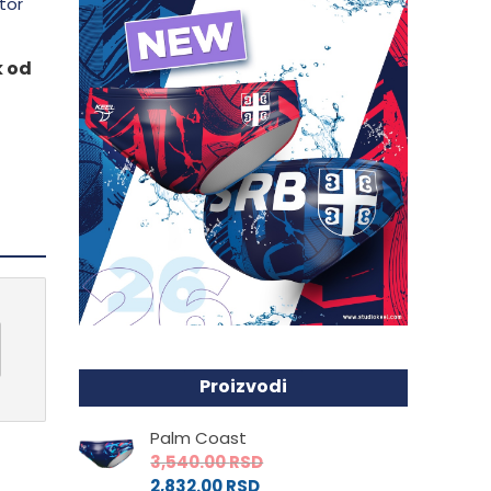
k od
Proizvodi
Palm Coast
3,540.00
RSD
2,832.00
RSD