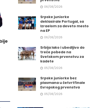
prvenstvu
.
06/08/2026
Srpske juniorke
deklasirale Portugal, sa
Izraelom za deveto mesto
e
na EP
06/08/2026
bije
da.
Srbija lako i ubedljivo do
treće pobede na
Svetskom prvenstvu za
kadete
05/08/2026
Srpske juniorke bez
plasmana u četvrtfinale
Evropskog prvenstva
05/08/2026