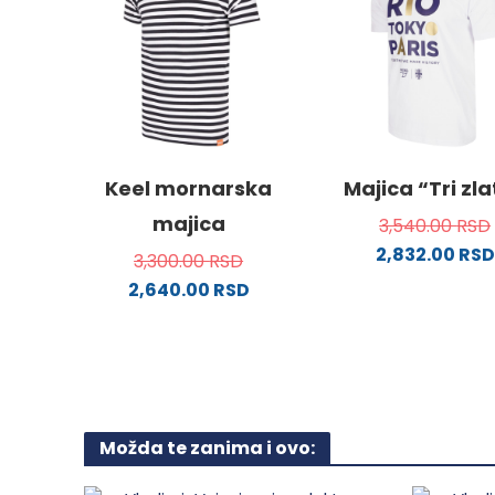
varijanti.
stranici
Opcije
proizvo
mogu
biti
izabrane
na
stranici
Keel mornarska
Majica “Tri zl
proizvoda.
majica
3,540.00
RSD
2,832.00
RSD
3,300.00
RSD
Ovaj
2,640.00
RSD
proizv
Ovaj
ima
proizvod
više
ima
varijanti
više
Opcije
varijanti.
mogu
Možda te zanima i ovo:
Opcije
biti
mogu
izabra