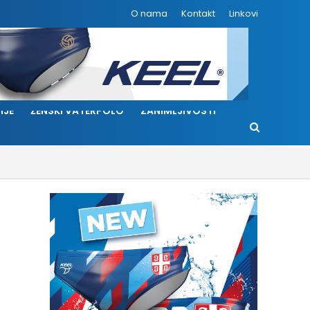
O nama
Kontakt
Linkovi
IJE
ŽENSKI VATERPOLO
ZANIMLJIVOSTI