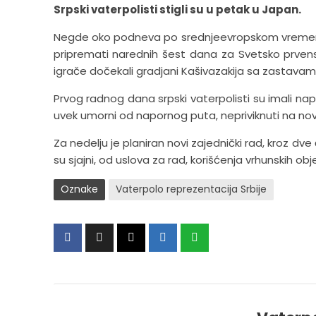
Srpski vaterpolisti stigli su u petak u Japan.
Negde oko podneva po srednjeevropskom vremenu v
pripremati narednih šest dana za Svetsko prvenstv
igrače dočekali gradjani Kašivazakija sa zastavama
Prvog radnog dana srpski vaterpolisti su imali nap
uvek umorni od napornog puta, nepriviknuti na nov
Za nedelju je planiran novi zajednički rad, kroz dve 
su sjajni, od uslova za rad, korišćenja vrhunskih 
Oznake
Vaterpolo reprezentacija Srbije