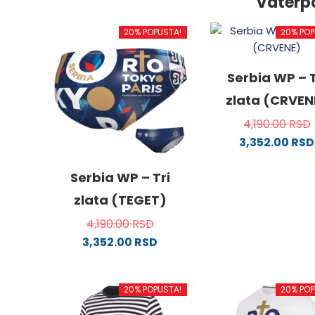
Vaterp
20% POPUSTA!
20% POP
Serbia WP – T
zlata (CRVEN
4,190.00
RSD
3,352.00
RSD
Ovaj
proizv
Serbia WP – Tri
ima
zlata (TEGET)
više
4,190.00
RSD
varijanti
3,352.00
RSD
Opcije
Ovaj
mogu
proizvod
biti
20% POPUSTA!
20% POP
ima
izabra
više
na