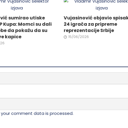
na
stranici
vić sumirao utiske
Vujasinović objavio spisa
da.
proizvoda.
P Kupa: Momci su dali
24 igrača za pripreme
ebe da pokažu da su
reprezentacije Srbije
ve kapice
15/06/2026
026
 your comment data is processed.