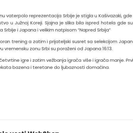
aterpolo reprezentacija Srbije je stigla u Kašivazaki, gde
o u Južnoj Koreji. Sjajna je slika bila ispred hotela gde s
 Srbije i Japana i velikim natpisom “Napred Srbija”
oran trening a zatim i prijateljski susret sa selekcijom Japan
u vremensku zonu Srbi su poraženi od Japana 16:13.
četvrtine igre i zatim vežbanja igraća više i igrača manje. Prvi
objekata bazena i teretane do ljubaznosti domaćina.