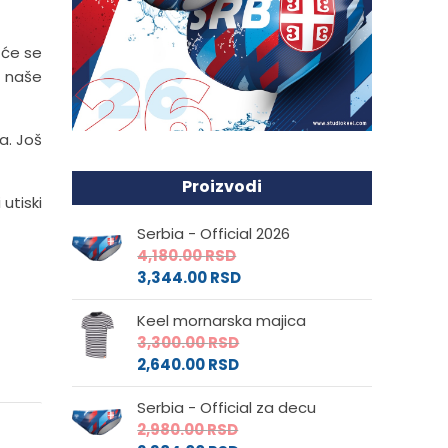
 će se
u naše
a. Još
Proizvodi
 utiski
Serbia - Official 2026
4,180.00
RSD
3,344.00
RSD
Keel mornarska majica
3,300.00
RSD
2,640.00
RSD
Serbia - Official za decu
2,980.00
RSD