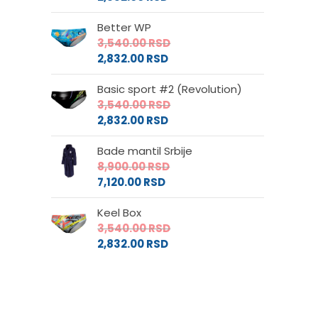
Better WP
3,540.00
RSD
2,832.00
RSD
Basic sport #2 (Revolution)
3,540.00
RSD
2,832.00
RSD
Bade mantil Srbije
8,900.00
RSD
7,120.00
RSD
Keel Box
3,540.00
RSD
2,832.00
RSD