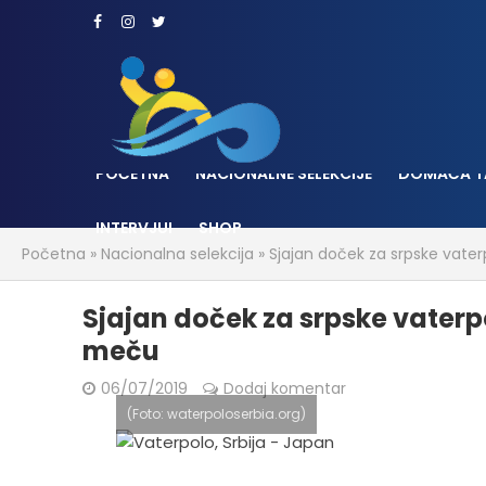
POČETNA
NACIONALNE SELEKCIJE
DOMAĆA T
INTERVJUI
SHOP
Početna
»
Nacionalna selekcija
»
Sjajan doček za srpske vaterp
Sjajan doček za srpske vaterpo
meču
06/07/2019
Dodaj komentar
(Foto: waterpoloserbia.org)