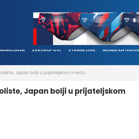
AKMIČENJA
EVROKUPOVI
STRANE LIGE
MLAĐE KATEGOR
oliste, Japan bolji u prijateljskom meču
liste, Japan bolji u prijateljskom