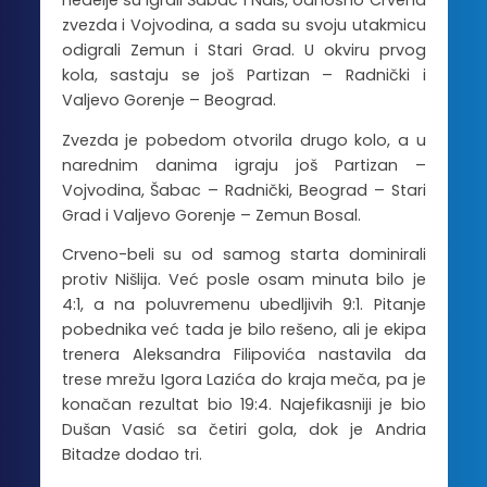
nedelje su igrali Šabac i Nais, odnosno Crvena
zvezda i Vojvodina, a sada su svoju utakmicu
odigrali Zemun i Stari Grad. U okviru prvog
kola, sastaju se još Partizan – Radnički i
Valjevo Gorenje – Beograd.
Zvezda je pobedom otvorila drugo kolo, a u
narednim danima igraju još Partizan –
Vojvodina, Šabac – Radnički, Beograd – Stari
Grad i Valjevo Gorenje – Zemun Bosal.
Crveno-beli su od samog starta dominirali
protiv Nišlija. Već posle osam minuta bilo je
4:1, a na poluvremenu ubedljivih 9:1. Pitanje
pobednika već tada je bilo rešeno, ali je ekipa
trenera Aleksandra Filipovića nastavila da
trese mrežu Igora Lazića do kraja meča, pa je
konačan rezultat bio 19:4. Najefikasniji je bio
Dušan Vasić sa četiri gola, dok je Andria
Bitadze dodao tri.