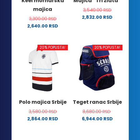
Keel mornarska
Majica “Tri zlata”
stranici
stranici
majica
3,540.00
RSD
proizvoda.
proizvoda.
2,832.00
RSD
3,300.00
RSD
Ovaj
2,640.00
RSD
proizvod
Ovaj
ima
proizvod
više
ima
20% POPUSTA!
20% POPUSTA!
varijanti.
više
Opcije
varijanti.
mogu
Opcije
biti
mogu
izabrane
biti
na
izabrane
stranici
na
Polo majica Srbije
Teget ranac Srbije
proizvoda.
stranici
3,580.00
RSD
8,680.00
RSD
proizvoda.
2,864.00
RSD
6,944.00
RSD
Ovaj
proizvod
ima