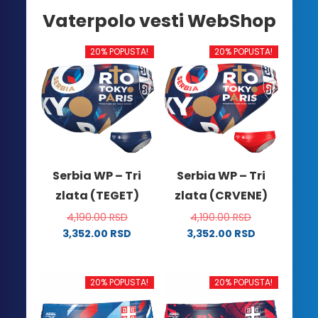
Vaterpolo vesti WebShop
20% POPUSTA!
20% POPUSTA!
Serbia WP – Tri
Serbia WP – Tri
zlata (TEGET)
zlata (CRVENE)
4,190.00
RSD
4,190.00
RSD
3,352.00
RSD
3,352.00
RSD
Ovaj
Ovaj
proizvod
proizvod
ima
ima
20% POPUSTA!
20% POPUSTA!
više
više
varijanti.
varijanti.