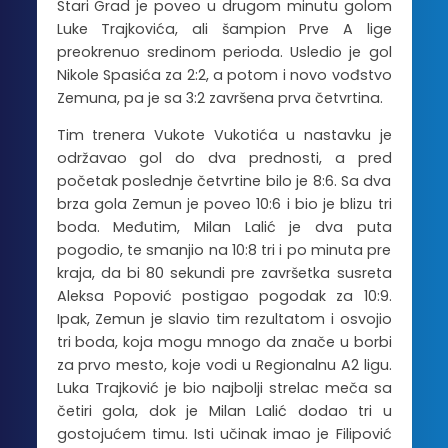
Stari Grad je poveo u drugom minutu golom
Luke Trajkovića, ali šampion Prve A lige
preokrenuo sredinom perioda. Usledio je gol
Nikole Spasića za 2:2, a potom i novo vođstvo
Zemuna, pa je sa 3:2 završena prva četvrtina.
Tim trenera Vukote Vukotića u nastavku je
održavao gol do dva prednosti, a pred
početak poslednje četvrtine bilo je 8:6. Sa dva
brza gola Zemun je poveo 10:6 i bio je blizu tri
boda. Međutim, Milan Lalić je dva puta
pogodio, te smanjio na 10:8 tri i po minuta pre
kraja, da bi 80 sekundi pre završetka susreta
Aleksa Popović postigao pogodak za 10:9.
Ipak, Zemun je slavio tim rezultatom i osvojio
tri boda, koja mogu mnogo da znače u borbi
za prvo mesto, koje vodi u Regionalnu A2 ligu.
Luka Trajković je bio najbolji strelac meča sa
četiri gola, dok je Milan Lalić dodao tri u
gostojućem timu. Isti učinak imao je Filipović