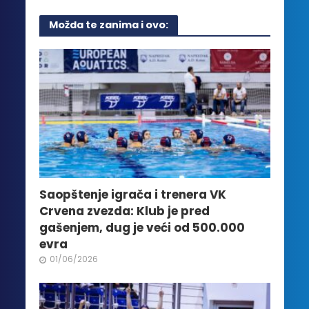
više
Možda te zanima i ovo:
varijanti.
Opcije
mogu
biti
izabrane
na
stranici
proizvoda.
Saopštenje igrača i trenera VK
Crvena zvezda: Klub je pred
gašenjem, dug je veći od 500.000
evra
01/06/2026