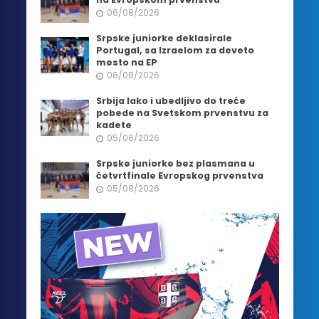
06/08/2026
Srpske juniorke deklasirale
Portugal, sa Izraelom za deveto
mesto na EP
06/08/2026
Srbija lako i ubedljivo do treće
pobede na Svetskom prvenstvu za
kadete
05/08/2026
Srpske juniorke bez plasmana u
četvrtfinale Evropskog prvenstva
05/08/2026