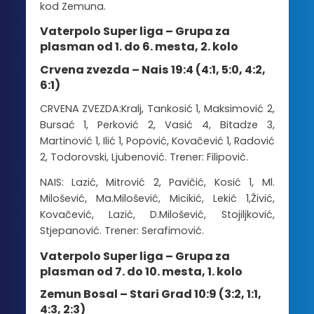
kod Zemuna.
Vaterpolo Super liga – Grupa za
plasman od 1. do 6. mesta, 2. kolo
Crvena zvezda – Nais 19:4 (4:1, 5:0, 4:2,
6:1)
CRVENA ZVEZDA:Kralj, Tankosić 1, Maksimović 2,
Bursać 1, Perković 2, Vasić 4, Bitadze 3,
Martinović 1, Ilić 1, Popović, Kovačević 1, Radović
2, Todorovski, Ljubenović. Trener: Filipović.
NAIS: Lazić, Mitrović 2, Pavičić, Kosić 1, Ml.
Milošević, Ma.Milošević, Micikić, Lekić 1,Živić,
Kovačević, Lazić, D.Milošević, Stojiljković,
Stjepanović. Trener: Serafimović.
Vaterpolo Super liga – Grupa za
plasman od 7. do 10. mesta, 1. kolo
Zemun Bosal – Stari Grad 10:9 (3:2, 1:1,
4:3, 2:3)