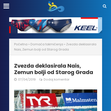
Početna
»
Domaća takmičenja
»
Zvezda deklasirala
Nais, Zemun bolji od Starog Grada
Zvezda deklasirala Nais,
Zemun bolji od Starog Grada
07/04/2019
Dodaj komentar