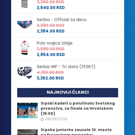
3,300.00
RSD
2,640.00
RSD
Serbia - Official za decu
2,980.00
RSD
2,384.00
RSD
Polo majica Srbije
3,580.00
RSD
2,864.00
RSD
Serbia WP - Tri zlata (TEGET)
4,190.00
RSD
3,352.00
RSD
NAJNOVIJI ČLANCI
Srpski kadeti u polufinalu Svetskog
prvenstva, za finale sa Hrvatskom
(19:00)
08/08/2026
Srpske juniorke zauzele 10. mesto
na Evropskom prvenstvu