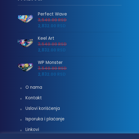
Perfect Wave
3,540.00
RSD
2,832.00
RSD
Keel Art
3,540.00
RSD
2,832.00
RSD
WP Monster
3,540.00
RSD
2,832.00
RSD
O nama
Kontakt
Uslovi korišćenja
Isporuka i plaćanje
Linkovi