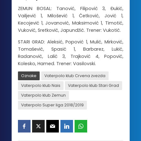
ZEMUN BOSAL: Tanović, Filipović 3, Đukić,
Vailjević 1, Milošević 1, Ćetković, Jović 1,
Kecojević 1, Jovanović, Maksimović 1, Timotić,
Vuković, Sretković, Japundžić. Trener: Vukotić.
STARI GRAD: Aleksić, Popović 1, Mulić, Mirković,
Tomašević, Spasić 1, Barbarez, Lukić,
Radanović, Lalić 3, Trajković 4, Popović,
Kolesko, Hamed. Trener: Vasilovski.
Oznake
Vaterpolo klub Crvena zvezda
Vaterpolo klub Nais
Vaterpolo klub Stari Grad
Vaterpolo klub Zemun
Vaterpolo Super liga 2018/2019