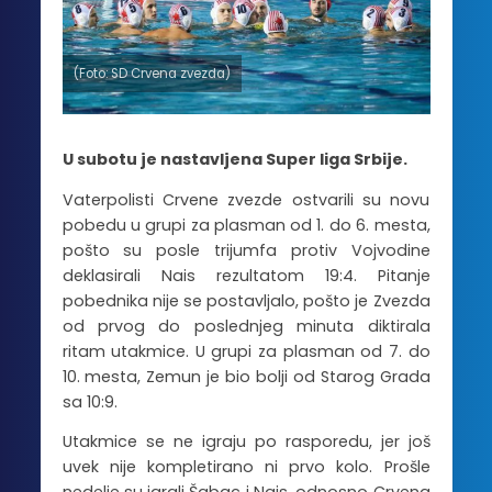
(Foto: SD Crvena zvezda)
U subotu je nastavljena Super liga Srbije.
Vaterpolisti Crvene zvezde ostvarili su novu
pobedu u grupi za plasman od 1. do 6. mesta,
pošto su posle trijumfa protiv Vojvodine
deklasirali Nais rezultatom 19:4. Pitanje
pobednika nije se postavljalo, pošto je Zvezda
od prvog do poslednjeg minuta diktirala
ritam utakmice. U grupi za plasman od 7. do
10. mesta, Zemun je bio bolji od Starog Grada
sa 10:9.
Utakmice se ne igraju po rasporedu, jer još
uvek nije kompletirano ni prvo kolo. Prošle