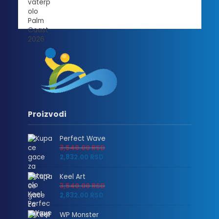
Proizvodi
Perfect Wave
3,540.00
RSD
2,832.00
RSD
Keel Art
3,540.00
RSD
2,832.00
RSD
WP Monster