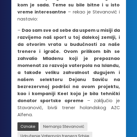
kom je sada. Teme su bile bitne i u isto
vreme interesantne
– rekao je Stevanović i
nastavio:
–
Dao sam sve od sebe da uspem u misiji da
razvijemo naš sport u toj dalekoj zemlji, i
da otvorim vrata u budućnosti za naše
trenere i igrače. Ovom prilikom bih se
zahvalio Mladenu koji je prepoznao
momenat za razvoja vaterpola na Islandu,
a takođe veliku zahvalnost dugujem i
našem selektoru Dejanu Saviću na
bezrezervnoj podršci na ovom projektu,
kao i kompaniji Keel koja je bila tehnički
donator sportske opreme
– zaključio je
Stavanović, bivši trener holandskog AZC
Alfena.
Oznake
Nemanja Stevanović
Udruženje Vaterpolo trenera Srbije