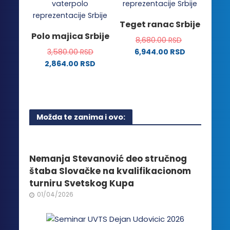
varijanti.
više
Opcije
varijanti.
Teget ranac Srbije
mogu
Opcije
Polo majica Srbije
biti
8,680.00
RSD
mogu
izabrane
3,580.00
RSD
6,944.00
RSD
biti
na
2,864.00
RSD
izabrane
stranici
Ovaj
na
proizvoda.
proizvod
stranici
ima
proizvoda.
više
Možda te zanima i ovo:
varijanti.
Opcije
mogu
biti
Nemanja Stevanović deo stručnog
izabrane
štaba Slovačke na kvalifikacionom
na
turniru Svetskog Kupa
stranici
01/04/2026
proizvoda.