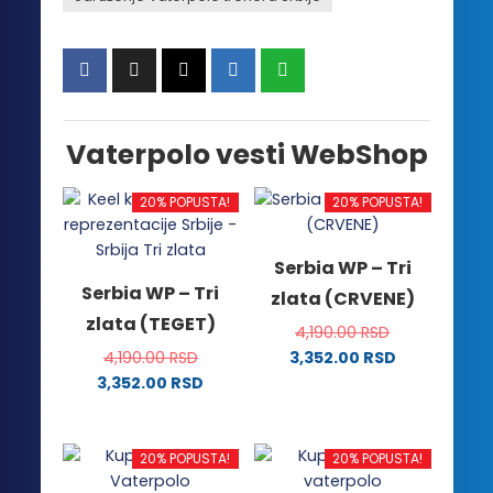
Vaterpolo vesti WebShop
20% POPUSTA!
20% POPUSTA!
Serbia WP – Tri
Serbia WP – Tri
zlata (CRVENE)
zlata (TEGET)
4,190.00
RSD
4,190.00
RSD
3,352.00
RSD
Ovaj
3,352.00
RSD
Ovaj
proizvod
proizvod
ima
ima
više
20% POPUSTA!
20% POPUSTA!
više
varijanti.