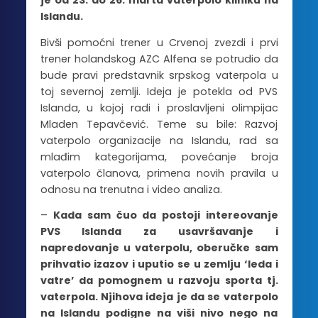
je od 23. do 26. marta vaterpolo kliniku na
Islandu.
Bivši pomoćni trener u Crvenoj zvezdi i prvi
trener holandskog AZC Alfena se potrudio da
bude pravi predstavnik srpskog vaterpola u
toj severnoj zemlji. Ideja je potekla od PVS
Islanda, u kojoj radi i proslavljeni olimpijac
Mladen Tepavčević. Teme su bile: Razvoj
vaterpolo organizacije na Islandu, rad sa
mlađim kategorijama, povećanje broja
vaterpolo članova, primena novih pravila u
odnosu na trenutna i video analiza.
–
Kada sam čuo da postoji intereovanje
PVS Islanda za usavršavanje i
napredovanje u vaterpolu, oberučke sam
prihvatio izazov i uputio se u zemlju ‘leda i
vatre’ da pomognem u razvoju sporta tj.
vaterpola. Njihova ideja je da se vaterpolo
na Islandu podigne na viši nivo nego na