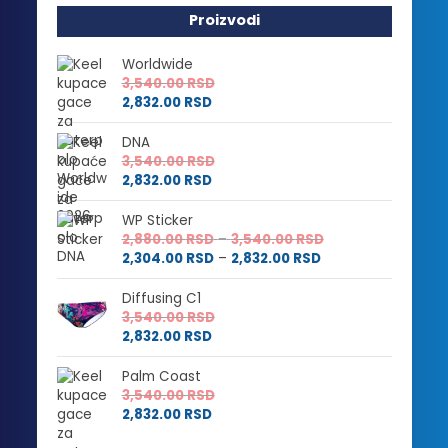
Proizvodi
Worldwide
3,540.00
RSD
2,832.00
RSD
DNA
3,540.00
RSD
2,832.00
RSD
WP Sticker
Raspon
2,880.00
RSD
–
3,540.00
RSD
Raspon
cena:
2,304.00
RSD
–
2,832.00
RSD
cena:
od
od
2,880.00 RSD
Diffusing C1
2,304.00 RSD
do
3,540.00
RSD
do
3,540.00 RSD
2,832.00
RSD
2,832.00 RSD
Palm Coast
3,540.00
RSD
2,832.00
RSD