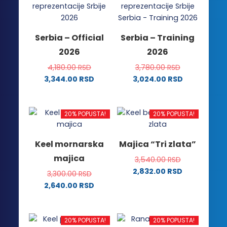
varijanti.
Opcije
Opcije
mogu
mogu
biti
Serbia – Official
Serbia – Training
biti
izabrane
2026
2026
izabrane
na
na
stranici
4,180.00
RSD
3,780.00
RSD
stranici
proizvoda.
3,344.00
RSD
3,024.00
RSD
proizvoda.
Ovaj
Ovaj
proizvod
proizvod
ima
ima
20% POPUSTA!
20% POPUSTA!
više
više
varijanti.
varijanti.
Keel mornarska
Majica “Tri zlata”
Opcije
Opcije
majica
3,540.00
RSD
mogu
mogu
2,832.00
RSD
biti
biti
3,300.00
RSD
Ovaj
izabrane
izabrane
2,640.00
RSD
proizvod
na
na
Ovaj
ima
stranici
stranici
proizvod
više
proizvoda.
proizvoda.
ima
20% POPUSTA!
20% POPUSTA!