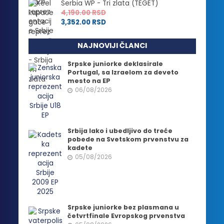
Serbia WP - Tri zlata (TEGET)
4,190.00
RSD
3,352.00
RSD
NAJNOVIJI ČLANCI
Srpske juniorke deklasirale
Portugal, sa Izraelom za deveto
mesto na EP
06/08/2026
Srbija lako i ubedljivo do treće
pobede na Svetskom prvenstvu za
kadete
05/08/2026
Srpske juniorke bez plasmana u
četvrtfinale Evropskog prvenstva