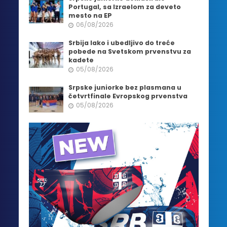
Portugal, sa Izraelom za deveto
mesto na EP
06/08/2026
Srbija lako i ubedljivo do treće
pobede na Svetskom prvenstvu za
kadete
05/08/2026
Srpske juniorke bez plasmana u
četvrtfinale Evropskog prvenstva
05/08/2026