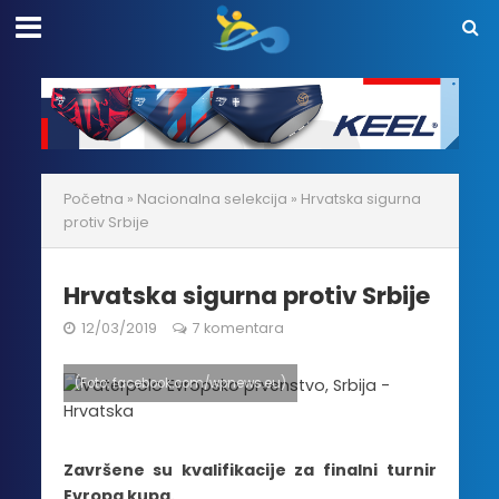
Početna
»
Nacionalna selekcija
»
Hrvatska sigurna
protiv Srbije
Hrvatska sigurna protiv Srbije
12/03/2019
7 komentara
(Foto: facebook.com/wpnews.eu)
Završene su kvalifikacije za finalni turnir
Evropa kupa.