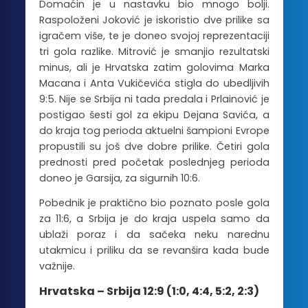
Domaćin je u nastavku bio mnogo bolji.
Raspoloženi Joković je iskoristio dve prilike sa
igračem više, te je doneo svojoj reprezentaciji
tri gola razlike. Mitrović je smanjio rezultatski
minus, ali je Hrvatska zatim golovima Marka
Macana i Anta Vukičevića stigla do ubedljivih
9:5. Nije se Srbija ni tada predala i Prlainović je
postigao šesti gol za ekipu Dejana Savića, a
do kraja tog perioda aktuelni šampioni Evrope
propustili su još dve dobre prilike. Četiri gola
prednosti pred početak poslednjeg perioda
doneo je Garsija, za sigurnih 10:6.
Pobednik je praktično bio poznato posle gola
za 11:6, a Srbija je do kraja uspela samo da
ublaži poraz i da sačeka neku narednu
utakmicu i priliku da se revanšira kada bude
važnije.
Hrvatska – Srbija 12:9 (1:0, 4:4, 5:2, 2:3)