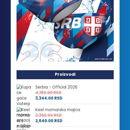
Proizvodi
Serbia - Official 2026
4,180.00
RSD
3,344.00
RSD
Keel mornarska majica
3,300.00
RSD
2,640.00
RSD