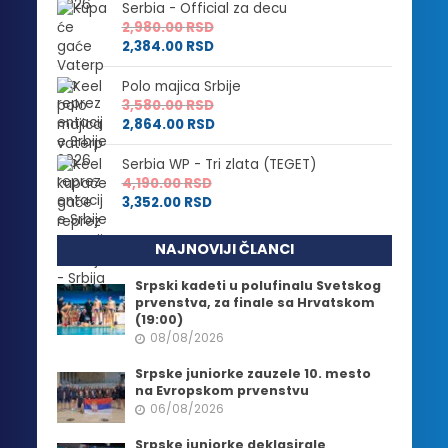
Serbia - Official za decu
2,980.00
RSD
2,384.00
RSD
Polo majica Srbije
3,580.00
RSD
2,864.00
RSD
Serbia WP - Tri zlata (TEGET)
4,190.00
RSD
3,352.00
RSD
NAJNOVIJI ČLANCI
Srpski kadeti u polufinalu Svetskog
prvenstva, za finale sa Hrvatskom
(19:00)
08/08/2026
Srpske juniorke zauzele 10. mesto
na Evropskom prvenstvu
06/08/2026
Srpske juniorke deklasirale