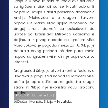
Srbija je u prva tri minuta imala dve situacije
sa igrčaem više, ali su se Hrvati odbranili.
Najpre je Havijer Garsija presekao dodavanje
Andrije Prlainovića, a u drugom takvom
napadu je Marko Bijač sjajno reagovao. Na
drugoj strani, domaći su pokušavali da
ugroze gol Branislava Mitrovića udarcima iz
daljine, a iz prvog napada sa igračem više,
Maro Joković je pogodio mrežu za 1:0. Srbija je
do kraja prvog perioda još dva puta imala
napad sa igračem više, ali nije uspela da to
iskoristili.
Drugi period Srbija je otvorila kontra faulom, a
Hrvatska je propustila napad sa igračem više,
pošto je lopta otišla preko gola. Na drugoj
strani, ni Srbija nije iskoristila novu brojčanu
prednost.
(Foto: VSS / Marcel ter Bals)