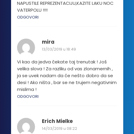
NAPUSTILE REPREZENTACIJU,KAZITE LAKU NOC
VATERPOLU !!!!
ODGOVORI
mira
13/03/2019 u 18:49
Vi kao da jedva čekate taj trenutak ! Još
velika slova ! Za razliku od vas zlonamernih ,
ja se uvek nadam da će nešto dobro da se
desi ! Ako ništa , bar se ne trujem negativnim
mislima !
ODGOVORI
Erich Mielke
14/03/2019 u 08:22