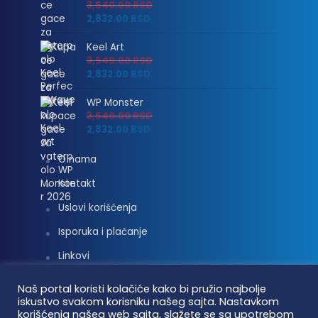
3,540.00
RSD
2,832.00
RSD
Keel Art
3,540.00
RSD
2,832.00
RSD
WP Monster
3,540.00
RSD
2,832.00
RSD
O nama
Kontakt
Uslovi korišćenja
Isporuka i plaćanje
Linkovi
Moj nalog
Naš portal koristi kolačiće kako bi pružio najbolje
iskustvo svakom korisniku našeg sajta. Nastavkom
korišćenja našeg web sajta, slažete se sa upotrebom