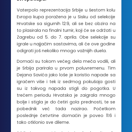
Vaterpolo reprezentacija Srbije u šestom kolu
Evropa kupa poražena je u Sisku od selekcije
Hrvatske sa sigurnih 12:9, ali se bez obzira na
to plasirala na finalni turnir, koji će se održati u
Zagrebu od 5. do 7. aprila. Obe selekcije su
igrale u najjačim sastavima, ali će ove godine
odigrati još nekoliko mnogo važnijih duela.
Domaći su tokom većeg dela meča vodili, ali
je Srbija parirala u prvom poluvremenu. Tim
Dejana Savića jako loše je koristio napade sa
igračem više i tek iz sedmog pokušaja gosti
su iz takvog napada stigli do pogotka. U
trećem periodu Hrvatska je zaigrala mnogo
bolje i stigla je do četiri gola prednosti, te se
pobednik već tada nazirao. Početkom
poslednje četvrtine domaćin je poveo 11:6 i
tako otklonio sve dileme.