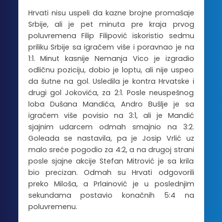
Hrvati nisu uspeli da kazne brojne promašaje
Srbije, ali je pet minuta pre kraja prvog
poluvremena Filip Filipović iskoristio sedmu
priliku Srbije sa igračem više i poravnao je na
1:1. Minut kasnije Nemanja Vico je izgradio
odličnu poziciju, dobio je loptu, ali nije uspeo
da šutne na gol. Usledila je kontra Hrvatske i
drugi gol Jokovića, za 2:1. Posle neuspešnog
loba Dušana Mandića, Andro Bušlje je sa
igračem više povisio na 3:1, ali je Mandić
sjajnim udarcem odmah smajnio na 3:2.
Goleada se nastavila, pa je Josip Vrlić uz
malo sreće pogodio za 4:2, a na drugoj strani
posle sjajne akcije Stefan Mitrović je sa krila
bio precizan. Odmah su Hrvati odgovorili
preko Miloša, a Prlainović je u poslednjim
sekundama postavio konačnih 5:4 na
poluvremenu.