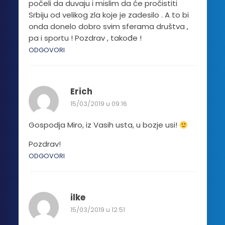
počeli da duvaju i mislim da će pročistiti
Srbiju od velikog zla koje je zadesilo . A to bi
onda donelo dobro svim sferama društva ,
pa i sportu ! Pozdrav , takođe !
ODGOVORI
Erich
15/03/2019 u 09:16
Gospodja Miro, iz Vasih usta, u bozje usi!
Pozdrav!
ODGOVORI
ilke
15/03/2019 u 12:51