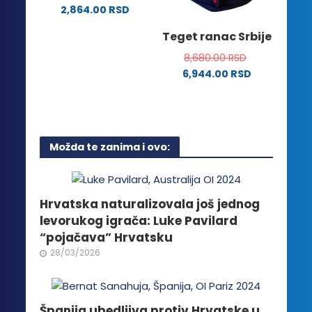
na
2,864.00
RSD
izabrane
stranici
Ovaj
na
Teget ranac Srbije
proizvoda.
proizvod
stranici
ima
8,680.00
RSD
proizvoda.
više
6,944.00
RSD
varijanti.
Opcije
mogu
biti
Možda te zanima i ovo:
izabrane
na
stranici
proizvoda.
Hrvatska naturalizovala još jednog
levorukog igrača: Luke Pavilard
“pojačava” Hrvatsku
28/03/2026
Španija ubedljiva protiv Hrvatske u