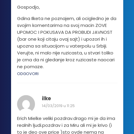
Gospodjo,
Gdina Ilketa ne poznajem, ali ocigledno je da
svojim komentarima na svoj macin ZOVE
UPOMOC I POKUSAVA DA PROBUDI JAVNOST
(bar one koji citaju ovaj sajt) i upozori ih i
upozna sa situacijom u vaterpolu u Srbiji.
Verujte, ni malo nije ruzicasta, u stvari toliko
je crna da ni gledanje kroz ruzicaste naocari
ne pomaze.
ODGOVORI
ilke
14/03/2019 u 11:25
Erich Mielke veliki pozdrav.drago mi je da ima
realnih ljudi.pozdrav i za Miru ali mi je krivo (i
to je deo ove price )sto ovde nema na