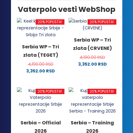
Vaterpolo vesti WebShop
20% POPUSTA!
20% POPUSTA!
Serbia WP – Tri
Serbia WP – Tri
zlata (CRVENE)
zlata (TEGET)
4,190.00
RSD
4,190.00
RSD
3,352.00
RSD
Ovaj
3,352.00
RSD
Ovaj
proizvod
proizvod
ima
ima
više
20% POPUSTA!
20% POPUSTA!
više
varijanti.
varijanti.
Opcije
Opcije
mogu
mogu
biti
Serbia – Official
Serbia – Training
biti
izabrane
2026
2026
izabrane
na