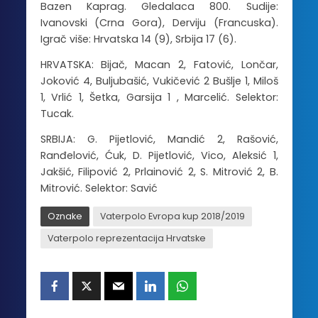
Bazen Kaprag. Gledalaca 800. Sudije:
Ivanovski (Crna Gora), Derviju (Francuska).
Igrač više: Hrvatska 14 (9), Srbija 17 (6).
HRVATSKA: Bijač, Macan 2, Fatović, Lončar,
Joković 4, Buljubašić, Vukičević 2 Bušlje 1, Miloš
1, Vrlić 1, Šetka, Garsija 1 , Marcelić. Selektor:
Tucak.
SRBIJA: G. Pijetlović, Mandić 2, Rašović,
Ranđelović, Ćuk, D. Pijetlović, Vico, Aleksić 1,
Jakšić, Filipović 2, Prlainović 2, S. Mitrović 2, B.
Mitrović. Selektor: Savić
Oznake
Vaterpolo Evropa kup 2018/2019
Vaterpolo reprezentacija Hrvatske