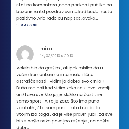
stotine komentara ,nego par.kao i publike na
bazenima itd pozdrav svima.kad bude nesto
pozitivno ,vrlo rado cu napisati,ovako…
ODGOVORI
mira
14/03/2019 u 20:10
Volela bih da grešim , ali ipak mislim da u
vašim komentarima ima malo i lične
ostrašćenosti . Vidim ja dobro svo crnilo !
Duša me boli kad vidim kako se u ovoj zemlji
uništava sve što joj je služilo na čast , ne
samo sport . A to je zato što ima puno
zalutalih , što sam puno puta i napisala .
Stojim iza toga , da je više pravih ljudi , za sve
bi se našlo neko povoljno rešenje , na opšte
dobro .