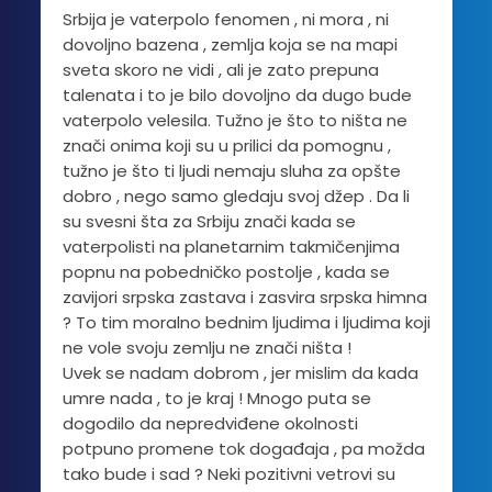
Srbija je vaterpolo fenomen , ni mora , ni
dovoljno bazena , zemlja koja se na mapi
sveta skoro ne vidi , ali je zato prepuna
talenata i to je bilo dovoljno da dugo bude
vaterpolo velesila. Tužno je što to ništa ne
znači onima koji su u prilici da pomognu ,
tužno je što ti ljudi nemaju sluha za opšte
dobro , nego samo gledaju svoj džep . Da li
su svesni šta za Srbiju znači kada se
vaterpolisti na planetarnim takmičenjima
popnu na pobedničko postolje , kada se
zavijori srpska zastava i zasvira srpska himna
? To tim moralno bednim ljudima i ljudima koji
ne vole svoju zemlju ne znači ništa !
Uvek se nadam dobrom , jer mislim da kada
umre nada , to je kraj ! Mnogo puta se
dogodilo da nepredviđene okolnosti
potpuno promene tok događaja , pa možda
tako bude i sad ? Neki pozitivni vetrovi su