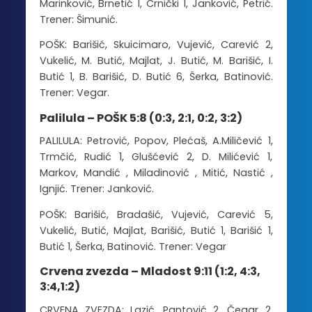
Marinković, Brnetić 1, Crnički 1, Janković, Petrić.
Trener: Šimunić.
POŠK: Barišić, Skuicimaro, Vujević, Carević 2,
Vukelić, M. Butić, Majlat, J. Butić, M. Barišić, I.
Butić 1, B. Barišić, D. Butić 6, Šerka, Batinović.
Trener: Vegar.
Palilula – POŠK 5:8 (0:3, 2:1, 0:2, 3:2)
PALILULA: Petrović, Popov, Plećaš, A.Miličević 1,
Trmčić, Rudić 1, Glušćević 2, D. Milićević 1,
Markov, Mandić , Miladinović , Mitić, Nastić ,
Ignjić. Trener: Janković.
POŠK: Barišić, Bradašić, Vujević, Carević 5,
Vukelić, Butić, Majlat, Barišić, Butić 1, Barišić 1,
Butić 1, Šerka, Batinović. Trener: Vegar
Crvena zvezda – Mladost 9:11 (1:2, 4:3,
3:4,1:2)
CRVENA ZVEZDA: Lazić, Pantović 2, Čegar 2,