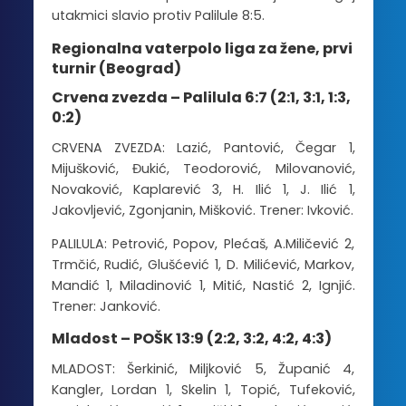
utakmici slavio protiv Palilule 8:5.
Regionalna vaterpolo liga za žene, prvi
turnir (Beograd)
Crvena zvezda – Palilula 6:7 (2:1, 3:1, 1:3,
0:2)
CRVENA ZVEZDA: Lazić, Pantović, Čegar 1,
Mijušković, Đukić, Teodorović, Milovanović,
Novaković, Kaplarević 3, H. Ilić 1, J. Ilić 1,
Jakovljević, Zgonjanin, Mišković. Trener: Ivković.
PALILULA: Petrović, Popov, Plećaš, A.Miličević 2,
Trmčić, Rudić, Glušćević 1, D. Milićević, Markov,
Mandić 1, Miladinović 1, Mitić, Nastić 2, Ignjić.
Trener: Janković.
Mladost – POŠK 13:9 (2:2, 3:2, 4:2, 4:3)
MLADOST: Šerkinić, Miljković 5, Županić 4,
Kangler, Lordan 1, Skelin 1, Topić, Tufeković,