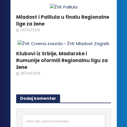
proizvoda.
Mladost i Palilula u finalu Regionalne
lige za žene
03/03/2019
Klubovi iz Srbije, Mađarske i
Rumunije oformili Regionalnu ligu za
žene
28/09/2018
Dodaj komentar
Klikni da ostaviš komentar