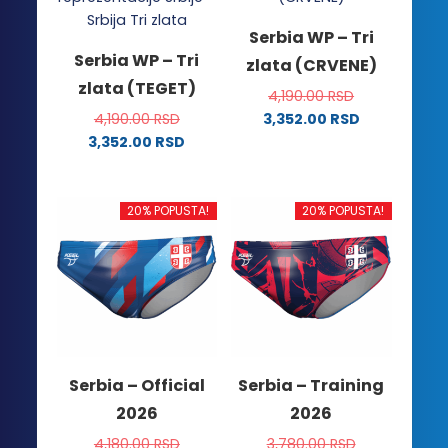
Serbia WP – Tri
Serbia WP – Tri
zlata (CRVENE)
zlata (TEGET)
4,190.00
RSD
4,190.00
RSD
3,352.00
RSD
Ovaj
3,352.00
RSD
Ovaj
proizvod
proizvod
ima
ima
više
20% POPUSTA!
20% POPUSTA!
više
varijanti.
varijanti.
Opcije
Opcije
mogu
mogu
biti
biti
izabrane
izabrane
na
na
stranici
Serbia – Official
Serbia – Training
stranici
proizvoda.
2026
2026
proizvoda.
4,180.00
RSD
3,780.00
RSD