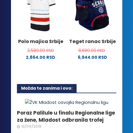
Opcije
varijanti.
mogu
Opcije
biti
mogu
izabrane
biti
na
izabrane
stranici
na
Polo majica Srbije
Teget ranac Srbije
proizvoda.
stranici
3,580.00
RSD
8,680.00
RSD
proizvoda.
2,864.00
RSD
6,944.00
RSD
Ovaj
proizvod
ima
više
Možda te zanima i ovo:
varijanti.
Opcije
mogu
biti
Poraz Palilule u finalu Regionalne lige
izabrane
za žene, Mladost odbranila trofej
na
13/04/2019
stranici