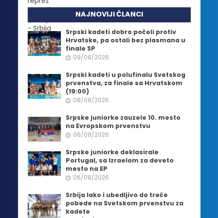
NAJNOVIJI ČLANCI
Srpski kadeti dobro počeli protiv
Hrvatske, pa ostali bez plasmana u
finale SP
09/08/2026
Srpski kadeti u polufinalu Svetskog
prvenstva, za finale sa Hrvatskom
(19:00)
08/08/2026
Srpske juniorke zauzele 10. mesto
na Evropskom prvenstvu
06/08/2026
Srpske juniorke deklasirale
Portugal, sa Izraelom za deveto
mesto na EP
06/08/2026
Srbija lako i ubedljivo do treće
pobede na Svetskom prvenstvu za
kadete