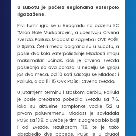
U subotu je počela Regionalna vaterpolo
liga za žene.
Prvi turnir igra se u Beogradu na bazenu SC
“Milan Gale Muškatirović”, a učestvuju Crvena
zvezda, Palilula, Mladost iz Zagreba i OVK POŠK
iz Splita. Četiri meča odigrana su u subotu, a
posle dva kola vaterpolistkinje Mladosti imaju
maksimalan učinak, dok je Crvena zvezda
poslednja sa dva poraza. U nedelju se igraju
još dva meča, od 10 sati sastaju se Mladost i
Palilula, a od 11 i 15 OVK POŠK i Crvena zvezda.
U jutarnjem terminu i srpskom derbiju, Palilula
je posle preokreta pobedila Zvezdu sa 7:6,
iako su aktuelne šampionke vodile 5:2 u
prvom poluvremenu. Mladost je savladala
POŠK sa 13:9, a uveče je tim iz Zagreba bio bolji
i od Zvezde, rezultatom 11:9, te je tako
obezbedio dve pobede. POŠK je u drugoj