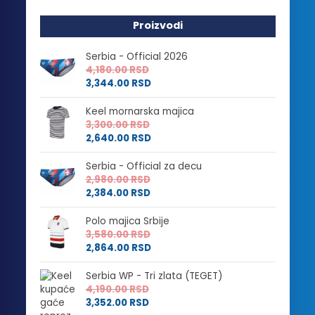
Proizvodi
Serbia - Official 2026
4,180.00
RSD
3,344.00
RSD
Keel mornarska majica
3,300.00
RSD
2,640.00
RSD
Serbia - Official za decu
2,980.00
RSD
2,384.00
RSD
Polo majica Srbije
3,580.00
RSD
2,864.00
RSD
Serbia WP - Tri zlata (TEGET)
4,190.00
RSD
3,352.00
RSD