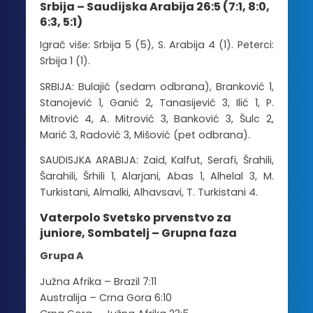
Srbija – Saudijska Arabija 26:5 (7:1, 8:0,
6:3, 5:1)
Igrač više: Srbija 5 (5), S. Arabija 4 (1). Peterci:
Srbija 1 (1).
SRBIJA: Bulajić (sedam odbrana), Branković 1,
Stanojević 1, Ganić 2, Tanasijević 3, Ilić 1, P.
Mitrović 4, A. Mitrović 3, Banković 3, Šulc 2,
Marić 3, Radović 3, Mišović (pet odbrana).
SAUDISJKA ARABIJA: Zaid, Kalfut, Serafi, Šrahili,
Šarahili, Šrhili 1, Alarjani, Abas 1, Alhelal 3, M.
Turkistani, Almalki, Alhavsavi, T. Turkistani 4.
Vaterpolo Svetsko prvenstvo za
juniore, Sombatelj – Grupna faza
Grupa A
Južna Afrika – Brazil 7:11
Australija – Crna Gora 6:10