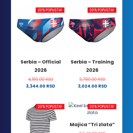
proizvod
mogu
ima
biti
20% POPUSTA!
20% POPUSTA!
više
izabrane
varijanti.
na
Opcije
stranici
mogu
proizvoda.
biti
izabrane
na
Serbia – Official
Serbia – Training
stranici
2026
2026
proizvoda.
4,180.00
RSD
3,780.00
RSD
3,344.00
RSD
3,024.00
RSD
Ovaj
Ovaj
proizvod
proizvod
ima
ima
20% POPUSTA!
20% POPUSTA!
više
više
varijanti.
varijanti.
Majica “Tri zlata”
Opcije
Opcije