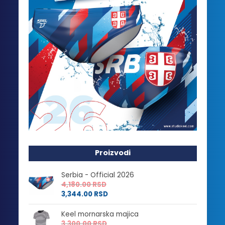
Proizvodi
Serbia - Official 2026
4,180.00
RSD
3,344.00
RSD
Keel mornarska majica
3,300.00
RSD