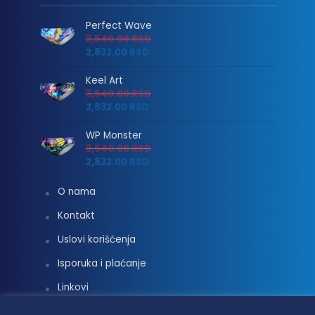
Perfect Wave
3,540.00
RSD
2,832.00
RSD
Keel Art
3,540.00
RSD
2,832.00
RSD
WP Monster
3,540.00
RSD
2,832.00
RSD
O nama
Kontakt
Uslovi korišćenja
Isporuka i plaćanje
Linkovi
Moj nalog