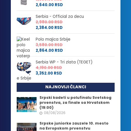
2,640.00
RSD
Serbia - Official za decu
2,980.00
RSD
2,384.00
RSD
Polo majica Srbije
3,580.00
RSD
2,864.00
RSD
Serbia WP - Tri zlata (TEGET)
4,190.00
RSD
3,352.00
RSD
NAJNOVIJI ČLANCI
Srpski kadeti u polufinalu Svetskog
prvenstva, za finale sa Hrvatskom
(19:00)
08/08/2026
Srpske juniorke zauzele 10. mesto
na Evropskom prvenstvu