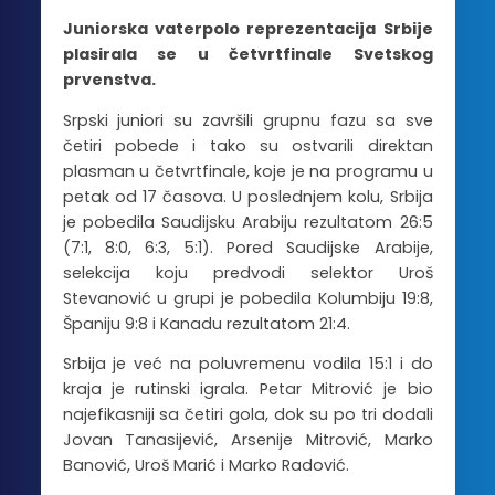
Juniorska vaterpolo reprezentacija Srbije
plasirala se u četvrtfinale Svetskog
prvenstva.
Srpski juniori su završili grupnu fazu sa sve
četiri pobede i tako su ostvarili direktan
plasman u četvrtfinale, koje je na programu u
petak od 17 časova. U poslednjem kolu, Srbija
je pobedila Saudijsku Arabiju rezultatom 26:5
(7:1, 8:0, 6:3, 5:1). Pored Saudijske Arabije,
selekcija koju predvodi selektor Uroš
Stevanović u grupi je pobedila Kolumbiju 19:8,
Španiju 9:8 i Kanadu rezultatom 21:4.
Srbija je već na poluvremenu vodila 15:1 i do
kraja je rutinski igrala. Petar Mitrović je bio
najefikasniji sa četiri gola, dok su po tri dodali
Jovan Tanasijević, Arsenije Mitrović, Marko
Banović, Uroš Marić i Marko Radović.