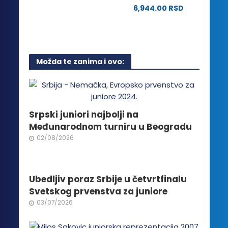
više
6,944.00
RSD
varijanti.
Opcije
mogu
biti
Možda te zanima i ovo:
izabrane
na
stranici
proizvoda.
Srpski juniori najbolji na
Međunarodnom turniru u Beogradu
02/08/2026
Ubedljiv poraz Srbije u četvrtfinalu
Svetskog prvenstva za juniore
03/07/2026