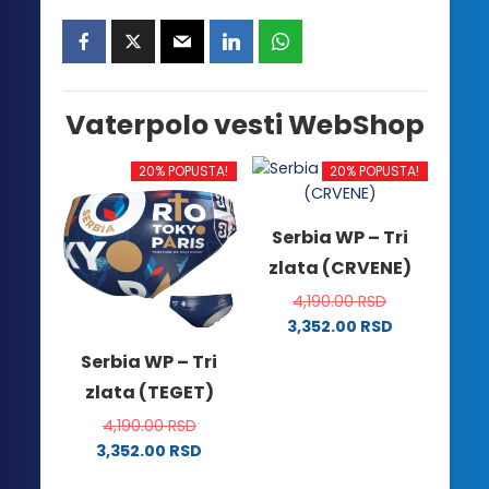
Vaterpolo vesti WebShop
20% POPUSTA!
20% POPUSTA!
Serbia WP – Tri
zlata (CRVENE)
4,190.00
RSD
3,352.00
RSD
Ovaj
Serbia WP – Tri
proizvod
zlata (TEGET)
ima
više
4,190.00
RSD
varijanti.
3,352.00
RSD
Ovaj
Opcije