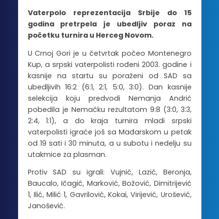
Vaterpolo reprezentacija Srbije do 15
godina pretrpela je ubedljiv poraz na
početku turnira u Herceg Novom.
U Crnoj Gori je u četvrtak počeo Montenegro
Kup, a srpski vaterpolisti rođeni 2003. godine i
kasnije na startu su poraženi od SAD sa
ubedljivih 16:2 (6:1, 2:1, 5:0, 3:0). Dan kasnije
selekcija koju predvodi Nemanja Andrić
pobedila je Nemačku rezultatom 9:8 (3:0, 3:3,
2:4, 1:1), a do kraja turnira mladi srpski
vaterpolisti igraće još sa Mađarskom u petak
od 19 sati i 30 minuta, a u subotu i nedelju su
utakmice za plasman.
Protiv SAD su igrali: Vujnić, Lazić, Beronja,
Baucalo, Ičagić, Marković, Božović, Dimitrijević
1, Ilić, Milić 1, Gavrilović, Kokai, Virijević, Urošević,
Janošević.