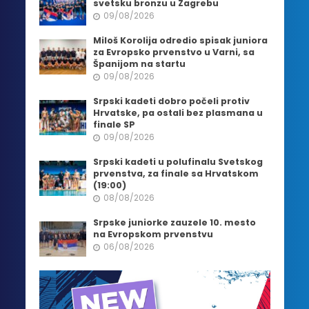
svetsku bronzu u Zagrebu
09/08/2026
Miloš Korolija odredio spisak juniora
za Evropsko prvenstvo u Varni, sa
Španijom na startu
09/08/2026
Srpski kadeti dobro počeli protiv
Hrvatske, pa ostali bez plasmana u
finale SP
09/08/2026
Srpski kadeti u polufinalu Svetskog
prvenstva, za finale sa Hrvatskom
(19:00)
08/08/2026
Srpske juniorke zauzele 10. mesto
na Evropskom prvenstvu
06/08/2026