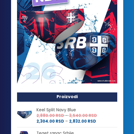
Proizvodi
Keel Split Navy Blue
Raspon
2,880.00
RSD
–
3,540.00
RSD
Raspon
cena:
2,304.00
RSD
–
2,832.00
RSD
cena:
od
od
2,880.00 RSD
Teget ranac Srbije