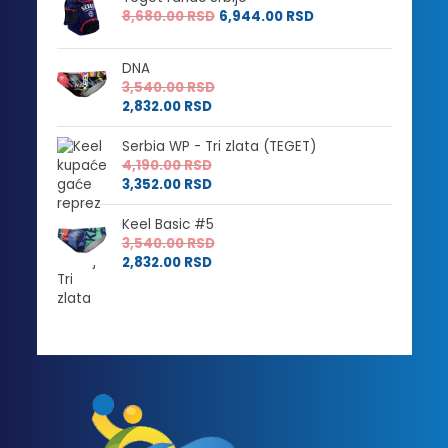
2,304.00 RSD
do
8,680.00
RSD
6,944.00
RSD
do
3,540.00 RSD
2,832.00 RSD
DNA
3,540.00
RSD
2,832.00
RSD
Serbia WP - Tri zlata (TEGET)
4,190.00
RSD
3,352.00
RSD
Keel Basic #5
3,540.00
RSD
2,832.00
RSD