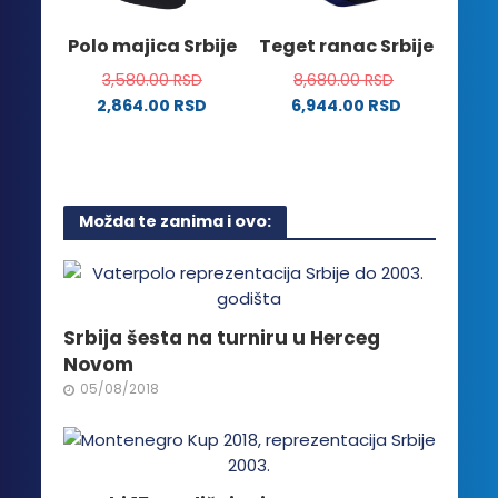
izabrane
stranici
na
Polo majica Srbije
Teget ranac Srbije
proizvoda.
stranici
3,580.00
RSD
8,680.00
RSD
proizvoda.
2,864.00
RSD
6,944.00
RSD
Ovaj
proizvod
ima
više
Možda te zanima i ovo:
varijanti.
Opcije
mogu
biti
izabrane
Srbija šesta na turniru u Herceg
na
Novom
stranici
05/08/2018
proizvoda.