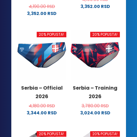
4,190.00
RSD
3,352.00
RSD
Ovaj
3,352.00
RSD
Ovaj
proizvod
proizvod
ima
ima
više
20% POPUSTA!
20% POPUSTA!
više
varijanti.
varijanti.
Opcije
Opcije
mogu
mogu
biti
biti
izabrane
izabrane
na
na
stranici
Serbia – Official
Serbia – Training
stranici
proizvoda.
2026
2026
proizvoda.
4,180.00
RSD
3,780.00
RSD
3,344.00
RSD
3,024.00
RSD
Ovaj
Ovaj
proizvod
proizvod
ima
ima
20% POPUSTA!
20% POPUSTA!