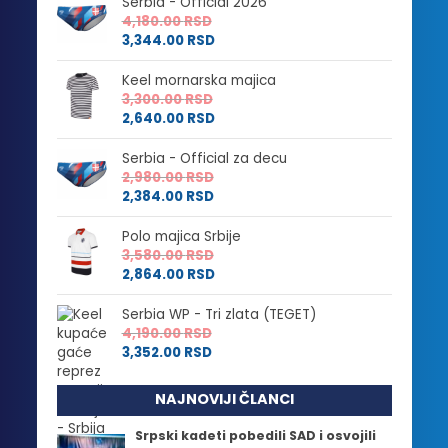
Serbia - Official 2026
4,180.00
RSD
3,344.00
RSD
Keel mornarska majica
3,300.00
RSD
2,640.00
RSD
Serbia - Official za decu
2,980.00
RSD
2,384.00
RSD
Polo majica Srbije
3,580.00
RSD
2,864.00
RSD
Serbia WP - Tri zlata (TEGET)
4,190.00
RSD
3,352.00
RSD
NAJNOVIJI ČLANCI
Srpski kadeti pobedili SAD i osvojili