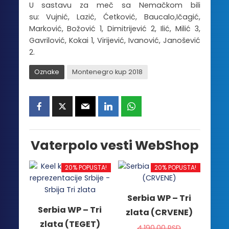
U sastavu za meč sa Nemačkom bili
su: Vujnić, Lazić, Ćetković, Baucalo,Ičagić,
Marković, Božović 1, Dimitrijević 2, Ilić, Milić 3,
Gavrilović, Kokai 1, Virijević, Ivanović, Janošević
2.
Oznake
Montenegro kup 2018
Vaterpolo vesti WebShop
20% POPUSTA!
20% POPUSTA!
Serbia WP – Tri
Serbia WP – Tri
zlata (CRVENE)
zlata (TEGET)
4,190.00
RSD