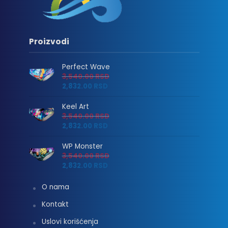
Proizvodi
Perfect Wave
3,540.00
RSD
2,832.00
RSD
Keel Art
3,540.00
RSD
2,832.00
RSD
WP Monster
3,540.00
RSD
2,832.00
RSD
O nama
Kontakt
Uslovi korišćenja