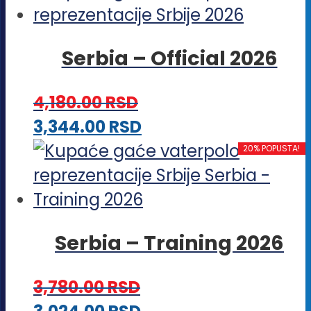
ima
na
više
stranici
Serbia – Official 2026
varijanti.
proizvoda.
Opcije
4,180.00
RSD
mogu
Ovaj
3,344.00
RSD
biti
proizvod
20% POPUSTA!
izabrane
ima
na
više
stranici
varijanti.
proizvoda.
Serbia – Training 2026
Opcije
mogu
3,780.00
RSD
biti
Ovaj