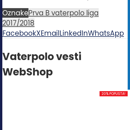
Oznake
Prva B vaterpolo liga
2017/2018
Facebook
X
Email
LinkedIn
WhatsApp
Vaterpolo vesti
WebShop
20% POPUSTA!