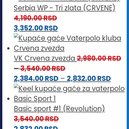
Serbia WP - Tri zlata (CRVENE)
4,190.00
RSD
3,352.00
RSD
VK Crvena zvezda
2,980.00
RSD
Raspon
–
3,540.00
RSD
cena:
Rasp
2,384.00
RSD
–
2,832.00
RSD
od
cena
2,980.00 RSD
od
do
2,384
Basic sport #1 (Revolution)
3,540.00 RSD
do
3,540.00
RSD
2,832
2,832.00
RSD