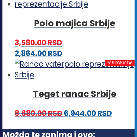
ima
izabrane
više
na
Polo majica Srbije
varijanti.
stranici
Opcije
proizvoda.
3,580.00
RSD
mogu
Ovaj
2,864.00
RSD
biti
proizvod
20% POPUSTA!
izabrane
ima
na
više
stranici
Teget ranac Srbije
varijanti.
proizvoda.
Opcije
8,680.00
RSD
6,944.00
RSD
mogu
biti
Možda te zanima i ovo: