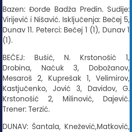
Bazen: Đorđe Badža Predin. Sudije:
Virijević i Nišavić. Isključenja: Bečej 5,
Dunav 11. Peterci: Bečej 1 (1), Dunav 1
(1).
BEČEJ: Bušić, N. Krstonošić 1,
Drobina, Naćuk 3, Dobožanov,
Mesaroš 2, Kuprešak 1, Velimirov,
Kastjučenko, Jović 3, Davidov, G.
Krstonošić 2, Milinović, Dajević.
Trener: Terzić.
DUNAV: Šantala, Knežević,Matković,