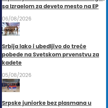
sa Izraelom za deveto mesto na EP
06/08/2026
Srbija lako i ubedljivo do treće
pobede na Svetskom prvenstvu za
kadete
05/08/2026
Srpske juniorke bez plasmana u