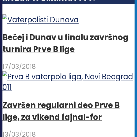
izabrane
na
stranici
proizvoda.
Bečej i Dunav u finalu završnog
turnira Prve B lige
17/03/2018
Završen regularni deo Prve B
lige, za vikend fajnal-for
13/03/2018