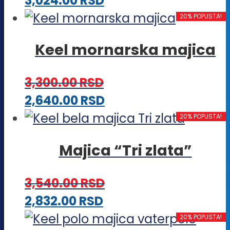
3,024.00
RSD
izabrane
proizvod
20% POPUSTA!
na
ima
stranici
Keel mornarska majica
više
proizvoda.
varijanti.
3,300.00
RSD
Opcije
Ovaj
2,640.00
RSD
mogu
proizvod
20% POPUSTA!
biti
ima
izabrane
Majica “Tri zlata”
više
na
varijanti.
stranici
3,540.00
RSD
Opcije
proizvoda.
Ovaj
2,832.00
RSD
mogu
proizvod
20% POPUSTA!
biti