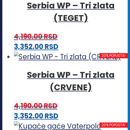
Serbia WP – Tri zlata
(TEGET)
4,190.00
RSD
Ovaj
3,352.00
RSD
proizvod
20% POPUSTA!
ima
Serbia WP – Tri zlata
više
(CRVENE)
varijanti.
Opcije
4,190.00
RSD
mogu
Ovaj
3,352.00
RSD
biti
proizvod
20% POPUSTA!
izabrane