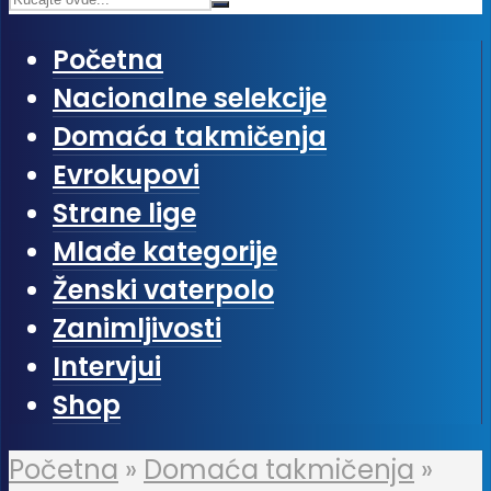
Početna
Nacionalne selekcije
Domaća takmičenja
Evrokupovi
Strane lige
Mlađe kategorije
Ženski vaterpolo
Zanimljivosti
Intervjui
Shop
Početna
»
Domaća takmičenja
»