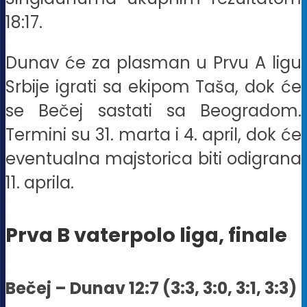
18:17.
Dunav će za plasman u Prvu A ligu
Srbije igrati sa ekipom Taša, dok će
se Bečej sastati sa Beogradom.
Termini su 31. marta i 4. april, dok će
eventualna majstorica biti odigrana
11. aprila.
Prva B vaterpolo liga, finale
Bečej – Dunav 12:7 (3:3, 3:0, 3:1, 3:3)