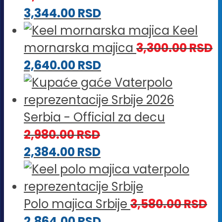
3,344.00
RSD
Keel
mornarska majica
3,300.00
RSD
2,640.00
RSD
Serbia - Official za decu
2,980.00
RSD
2,384.00
RSD
Polo majica Srbije
3,580.00
RSD
2,864.00
RSD