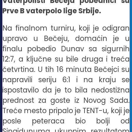
Vaterpolisti Bečeja pobednici su
Prve B vaterpolo lige Srbije.
Na finalnom turniru, koji je odigran
upravo u Bečeju, domaćin je u
finalu pobedio Dunav sa sigurnih
12:7, a ključne su bile druga i treća
četvrtina. U tih 16 minuta Bečejci su
napravili seriju 6:1 i na kraju se
ispostavilo da je to bila nedostižna
prednost za goste iz Novog Sada.
Treće mesto pripalo je TENT-u, koji je
posle peteraca bio bolji od
Singidunuma ukupnim rezultatom