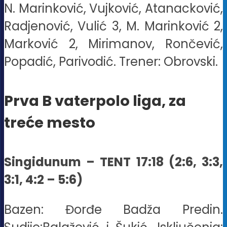
N. Marinković, Vujković, Atanacković,
Radjenović, Vulić 3, M. Marinković 2,
Marković 2, Mirimanov, Rončević,
Popadić, Parivodić. Trener: Obrovski.
Prva B vaterpolo liga, za
treće mesto
Singidunum – TENT 17:18 (2:6, 3:3,
3:1, 4:2 – 5:6)
Bazen: Đorđe Badža Predin.