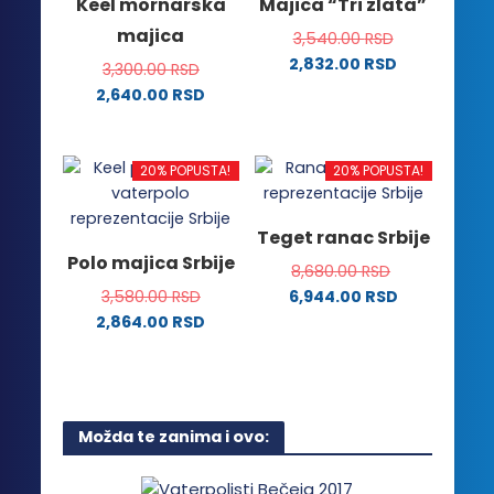
Keel mornarska
Majica “Tri zlata”
Opcije
Opcije
majica
3,540.00
RSD
mogu
mogu
2,832.00
RSD
biti
biti
3,300.00
RSD
Ovaj
izabrane
izabrane
2,640.00
RSD
proizvod
na
na
Ovaj
ima
stranici
stranici
proizvod
više
proizvoda.
proizvoda.
ima
20% POPUSTA!
20% POPUSTA!
varijanti.
više
Opcije
varijanti.
Teget ranac Srbije
mogu
Opcije
Polo majica Srbije
biti
8,680.00
RSD
mogu
izabrane
3,580.00
RSD
6,944.00
RSD
biti
na
2,864.00
RSD
izabrane
stranici
Ovaj
na
proizvoda.
proizvod
stranici
ima
proizvoda.
više
Možda te zanima i ovo:
varijanti.
Opcije