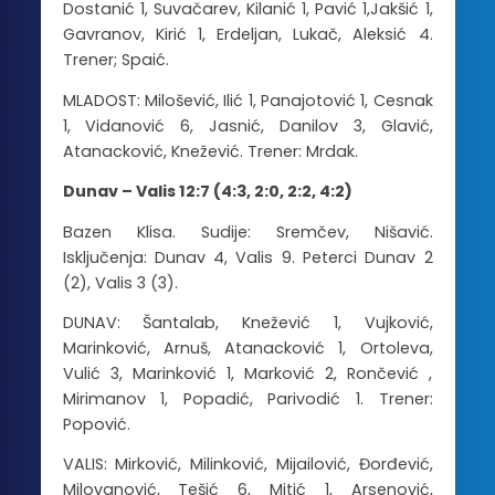
Dostanić 1, Suvačarev, Kilanić 1, Pavić 1,Jakšić 1,
Gavranov, Kirić 1, Erdeljan, Lukač, Aleksić 4.
Trener; Spaić.
MLADOST: Milošević, Ilić 1, Panajotović 1, Cesnak
1, Vidanović 6, Jasnić, Danilov 3, Glavić,
Atanacković, Knežević. Trener: Mrdak.
Dunav – Valis 12:7 (4:3, 2:0, 2:2, 4:2)
Bazen Klisa. Sudije: Sremčev, Nišavić.
Isključenja: Dunav 4, Valis 9. Peterci Dunav 2
(2), Valis 3 (3).
DUNAV: Šantalab, Knežević 1, Vujković,
Marinković, Arnuš, Atanacković 1, Ortoleva,
Vulić 3, Marinković 1, Marković 2, Rončević ,
Mirimanov 1, Popadić, Parivodić 1. Trener:
Popović.
VALIS: Mirković, Milinković, Mijailović, Đorđević,
Milovanović, Tešić 6, Mitić 1, Arsenović,