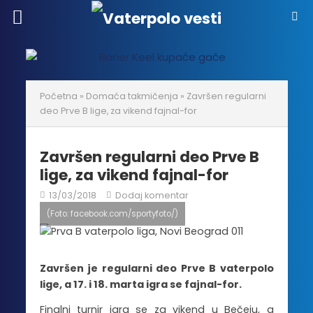
Početna
»
Domaća takmičenja
»
Završen regularni
deo Prve B lige, za vikend fajnal-for
Završen regularni deo Prve B
lige, za vikend fajnal-for
13/03/2018
Dodaj komentar
(Foto: facebook.com/sportyfoto/)
Završen je regularni deo Prve B vaterpolo
lige, a 17. i 18. marta igra se fajnal-for.
Finalni turnir igra se za vikend u Bečeju, a