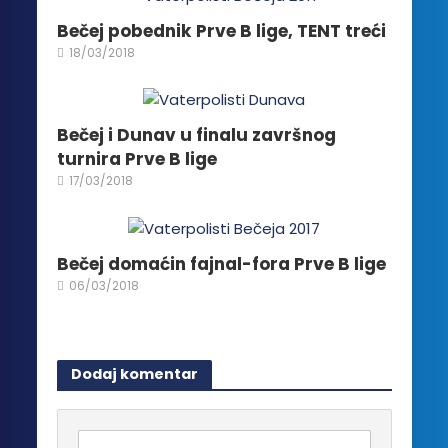
mogu
biti
Bečej pobednik Prve B lige, TENT treći
izabrane
18/03/2018
na
stranici
proizvoda.
Bečej i Dunav u finalu završnog
turnira Prve B lige
17/03/2018
Bečej domaćin fajnal-fora Prve B lige
06/03/2018
Dodaj komentar