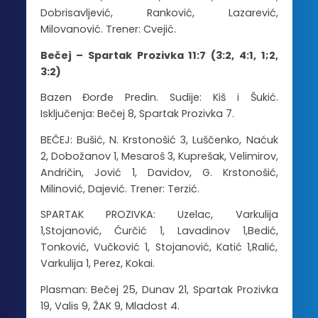
Dobrisavljević, Ranković, Lazarević,
Milovanović. Trener: Cvejić.
Bečej – Spartak Prozivka 11:7 (3:2, 4:1, 1;2,
3:2)
Bazen Đorđe Predin. Sudije: Kiš i Šukić.
Isključenja: Bečej 8, Spartak Prozivka 7.
BEČEJ: Bušić, N. Krstonošić 3, Luščenko, Naćuk
2, Dobožanov 1, Mesaroš 3, Kuprešak, Velimirov,
Andričin, Jović 1, Davidov, G. Krstonošić,
Milinović, Dajević. Trener: Terzić.
SPARTAK PROZIVKA: Uzelac, Varkulija
1,Stojanović, Ćurčić 1, Lavadinov 1,Bedić,
Tonković, Vučković 1, Stojanović, Katić 1,Ralić,
Varkulija 1, Perez, Kokai.
Plasman: Bečej 25, Dunav 21, Spartak Prozivka
19, Valis 9, ŽAK 9, Mladost 4.