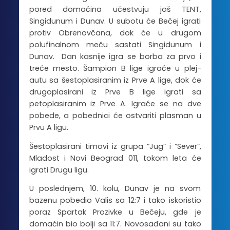
pored domaćina učestvuju još TENT,
Singidunum i Dunav. U subotu će Bečej igrati
protiv Obrenovčana, dok će u drugom
polufinalnom meču sastati Singidunum i
Dunav. Dan kasnije igra se borba za prvo i
treće mesto. Šampion B lige igraće u plej-
autu sa šestoplasiranim iz Prve A lige, dok će
drugoplasirani iz Prve B lige igrati sa
petoplasiranim iz Prve A. Igraće se na dve
pobede, a pobednici će ostvariti plasman u
Prvu A ligu.
Šestoplasirani timovi iz grupa “Jug” i “Sever”,
Mladost i Novi Beograd 011, tokom leta će
igrati Drugu ligu.
U poslednjem, 10. kolu, Dunav je na svom
bazenu pobedio Valis sa 12:7 i tako iskoristio
poraz Spartak Prozivke u Bečeju, gde je
domaćin bio bolji sa 11:7. Novosađani su tako