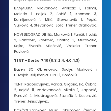
BANjALUKA: Milovanović, Amidžić 1, Tolimir,
Maletić 1, Poljak 2, Šobić 1, Kecman 3,
Komljenović 1, Milić, Stevanović 1, Pepić,
Vujković 4, Stevanović, Jolić. Trener: Grahovac.
NOVI BEOGRAD 011: Ilić, Marković 1, Funčik 1, Lukić
2, Pantović, Pavlović, Gmitrić 3, Mutavdžić,
Sajko, Živanić, Milešević, Vrakela. Trener:
Pavlović.
TENT – Dorćol 7:10 (0:3, 2:4, 4:0, 1:3)
Bazen SC Obrenovac. Sudije: Marković i
Duvnjak. Isključenja: TENT 1, Dorćol 9.
TENT: Radosavljević, Varda, Gligorić, Ilić, Čubrić
2, Rajčić 11, Radovanović, Nikolić 1, Jagodić,
Đurović 2, Miodragović, Stanišić 1, Keserović,
Trener: Jelisavljević.
DORĆOL:Stanković, Mujić, Joksimović, Ćivović,