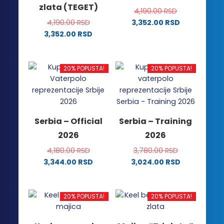
zlata (TEGET)
4,190.00
RSD
4,190.00
RSD
3,352.00
RSD
Ovaj
3,352.00
RSD
Ovaj
proizvod
proizvod
ima
ima
više
20% POPUSTA!
20% POPUSTA!
više
varijanti.
varijanti.
Opcije
Opcije
mogu
mogu
biti
Serbia – Official
Serbia – Training
biti
izabrane
2026
2026
izabrane
na
na
stranici
4,180.00
RSD
3,780.00
RSD
stranici
proizvoda.
3,344.00
RSD
3,024.00
RSD
proizvoda.
Ovaj
Ovaj
proizvod
proizvod
ima
ima
20% POPUSTA!
20% POPUSTA!
više
više
varijanti.
varijanti.