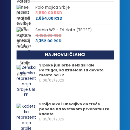
Polo majica Srbije
3,580.00
RSD
2,864.00
RSD
Serbia WP - Tri zlata (TEGET)
4,190.00
RSD
3,352.00
RSD
NAJNOVIJI ČLANCI
Srpske juniorke deklasirale
Portugal, sa Izraelom za deveto
mesto na EP
06/08/2026
Srbija lako i ubedljivo do treće
pobede na Svetskom prvenstvu za
kadete
05/08/2026