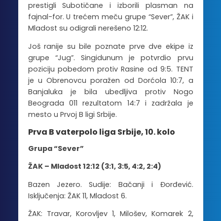
prestigli Subotičane i izborili plasman na
fajnal-for. U trećem meču grupe “Sever”, ŽAK i
Mladost su odigrali nerešeno 12:12.
Još ranije su bile poznate prve dve ekipe iz
grupe “Jug”. Singidunum je potvrdio prvu
poziciju pobedom protiv Rasine od 9:5. TENT
je u Obrenovcu poražen od Dorćola 10:7, a
Banjaluka je bila ubedljiva protiv Nogo
Beograda 011 rezultatom 14:7 i zadržala je
mesto u Prvoj B ligi Srbije.
Prva B vaterpolo liga Srbije, 10. kolo
Grupa “Sever”
ŽAK – Mladost 12:12 (3:1, 3:5, 4:2, 2:4)
Bazen Jezero. Sudije: Bačanji i Đorđević.
Isključenja: ŽAK 11, Mladost 6.
ŽAK: Travar, Korovljev 1, Milošev, Komarek 2,