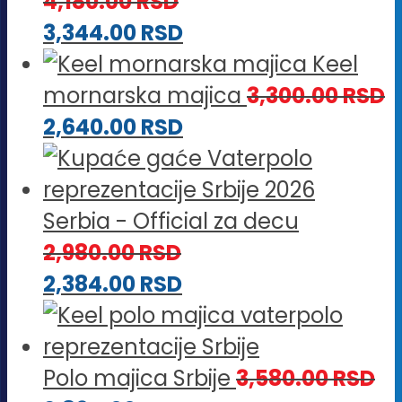
4,180.00
RSD
3,344.00
RSD
Keel
mornarska majica
3,300.00
RSD
2,640.00
RSD
Serbia - Official za decu
2,980.00
RSD
2,384.00
RSD
Polo majica Srbije
3,580.00
RSD