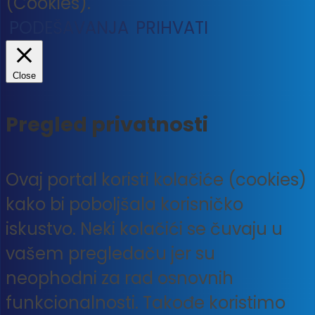
(Cookies).
PODEŠAVANJA
PRIHVATI
Close
Pregled privatnosti
Ovaj portal koristi kolačiće (cookies)
kako bi poboljšala korisničko
iskustvo. Neki kolačići se čuvaju u
vašem pregledaču jer su
neophodni za rad osnovnih
funkcionalnosti. Takođe koristimo