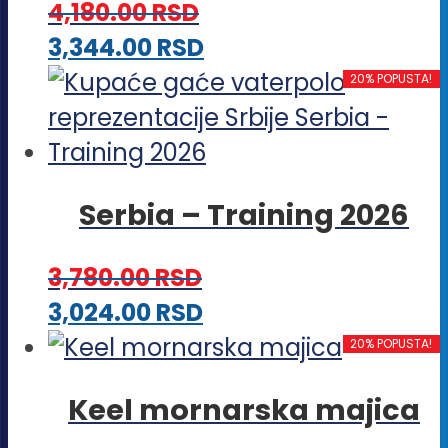
4,180.00
RSD
mogu
Ovaj
3,344.00
RSD
biti
proizvod
20% POPUSTA!
izabrane
ima
na
više
stranici
varijanti.
proizvoda.
Serbia – Training 2026
Opcije
mogu
3,780.00
RSD
biti
Ovaj
3,024.00
RSD
izabrane
proizvod
20% POPUSTA!
na
ima
stranici
Keel mornarska majica
više
proizvoda.