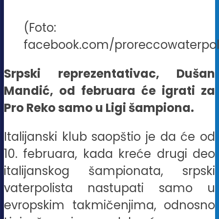
(Foto:
facebook.com/proreccowaterpol
Srpski reprezentativac, Dušan
Mandić, od februara će igrati za
Pro Reko samo u Ligi šampiona.
Italijanski klub saopštio je da će od
10. februara, kada kreće drugi deo
italijanskog šampionata, srpski
vaterpolista nastupati samo u
evropskim takmičenjima, odnosno