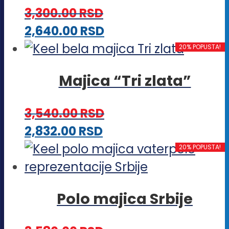
varijanti.
3,300.00
RSD
Opcije
Ovaj
2,640.00
RSD
mogu
proizvod
20% POPUSTA!
biti
ima
izabrane
Majica “Tri zlata”
više
na
varijanti.
stranici
3,540.00
RSD
Opcije
proizvoda.
Ovaj
2,832.00
RSD
mogu
proizvod
20% POPUSTA!
biti
ima
izabrane
više
na
Polo majica Srbije
varijanti.
stranici
Opcije
proizvoda.