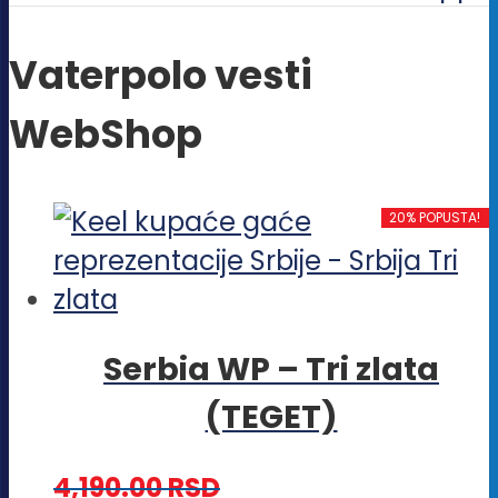
Vaterpolo vesti
WebShop
20% POPUSTA!
Serbia WP – Tri zlata
(TEGET)
4,190.00
RSD