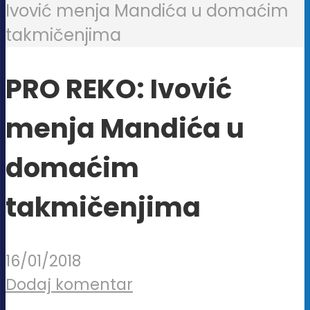
Ivović menja Mandića u domaćim
takmičenjima
PRO REKO: Ivović
menja Mandića u
domaćim
takmičenjima
16/01/2018
Dodaj komentar