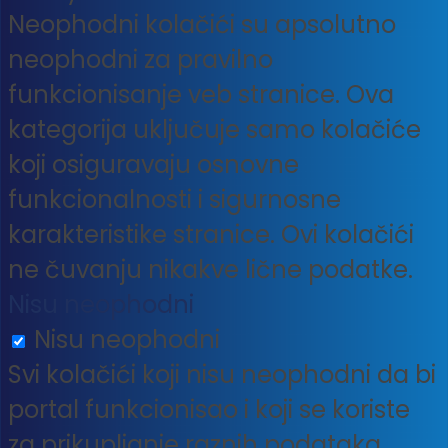
Neophodni kolačići su apsolutno
neophodni za pravilno
funkcionisanje veb stranice. Ova
kategorija uključuje samo kolačiće
koji osiguravaju osnovne
funkcionalnosti i sigurnosne
karakteristike stranice. Ovi kolačići
ne čuvanju nikakve lične podatke.
Nisu neophodni
Nisu neophodni
Svi kolačići koji nisu neophodni da bi
portal funkcionisao i koji se koriste
za prikupljanje raznih podataka