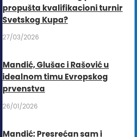
propušta kvalifikacioni turnir
Svetskog Kupa?
27/03/2026
Mandić, Glušac i Rašović u
idealnom timu Evropskog
prvenstva
26/01/2026
Mandić: Presrećan sam i