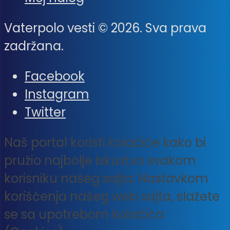
Vaterpolo vesti © 2026. Sva prava
zadržana.
Facebook
Instagram
Twitter
Naš portal koristi kolačiće kako bi
pružio najbolje iskustvo svakom
korisniku našeg sajta. Nastavkom
korišćenja našeg web sajta, slažete
se sa upotrebom kolačića