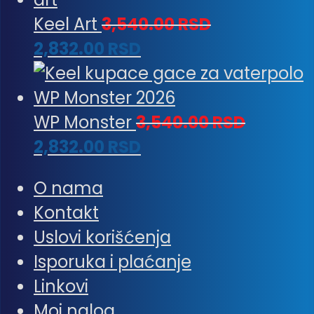
Keel Art
3,540.00
RSD
2,832.00
RSD
WP Monster
3,540.00
RSD
2,832.00
RSD
O nama
Kontakt
Uslovi korišćenja
Isporuka i plaćanje
Linkovi
Moj nalog