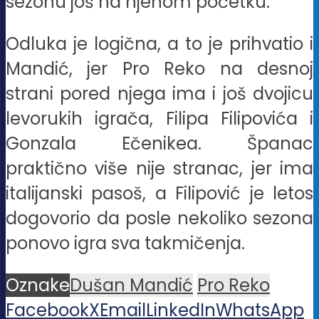
sezonu još na njenom početku.
Odluka je logična, a to je prihvatio i
Mandić, jer Pro Reko na desnoj
strani pored njega ima i još dvojicu
levorukih igrača, Filipa Filipovića i
Gonzala Ečenikea. Španac
praktično više nije stranac, jer ima
italijanski pasoš, a Filipović je letos
dogovorio da posle nekoliko sezona
ponovo igra sva takmičenja.
Oznake
Dušan Mandić
Pro Reko
Facebook
X
Email
LinkedIn
WhatsApp