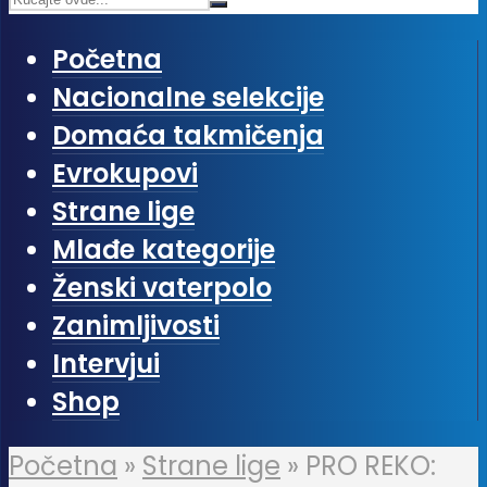
Početna
Nacionalne selekcije
Domaća takmičenja
Evrokupovi
Strane lige
Mlađe kategorije
Ženski vaterpolo
Zanimljivosti
Intervjui
Shop
Početna
»
Strane lige
»
PRO REKO: