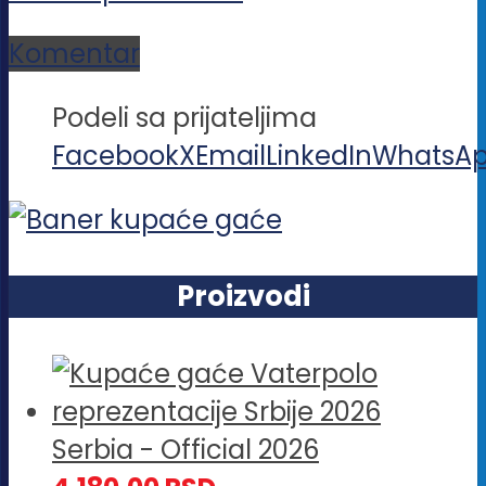
Komentar
Podeli sa prijateljima
Facebook
X
Email
LinkedIn
WhatsA
Proizvodi
Serbia - Official 2026