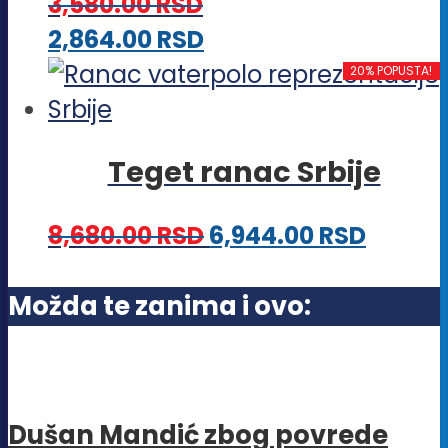
3,580.00
RSD
mogu
Ovaj
2,864.00
RSD
biti
proizvod
20% POPUSTA!
izabrane
ima
na
više
stranici
Teget ranac Srbije
varijanti.
proizvoda.
Opcije
8,680.00
RSD
6,944.00
RSD
mogu
biti
Možda te zanima i ovo:
izabrane
na
stranici
proizvoda.
Dušan Mandić zbog povrede