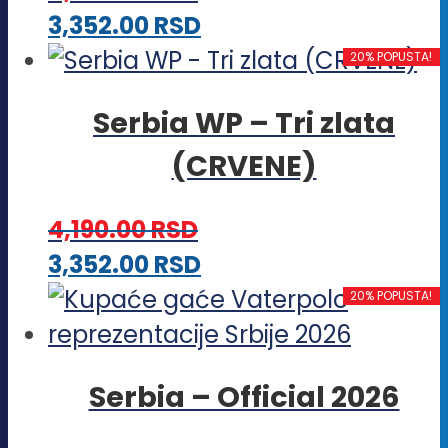
Ovaj
3,352.00
RSD
proizvod
20% POPUSTA!
ima
Serbia WP – Tri zlata
više
(CRVENE)
varijanti.
Opcije
4,190.00
RSD
mogu
Ovaj
3,352.00
RSD
biti
proizvod
20% POPUSTA!
izabrane
ima
na
više
stranici
Serbia – Official 2026
varijanti.
proizvoda.
Opcije