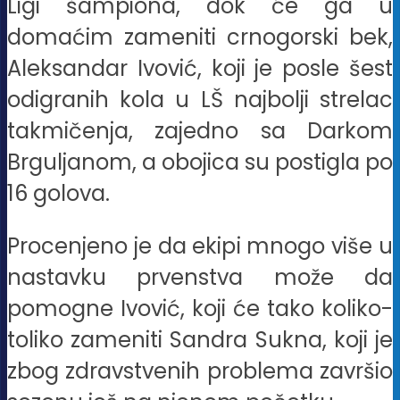
Ligi šampiona, dok će ga u
domaćim zameniti crnogorski bek,
Aleksandar Ivović, koji je posle šest
odigranih kola u LŠ najbolji strelac
takmičenja, zajedno sa Darkom
Brguljanom, a obojica su postigla po
16 golova.
Procenjeno je da ekipi mnogo više u
nastavku prvenstva može da
pomogne Ivović, koji će tako koliko-
toliko zameniti Sandra Sukna, koji je
zbog zdravstvenih problema završio