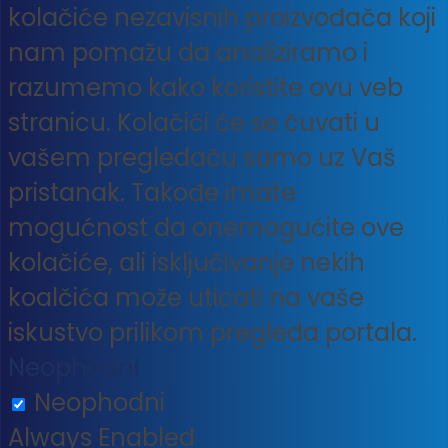
kolačiće nezavisnih proizvođača koji
nam pomažu da analiziramo i
razumemo kako koristite ovu veb
stranicu. Kolačići će se čuvati u
vašem pregledaču samo uz Vaš
pristanak. Takođe imate
mogućnost da onemogućite ove
kolačiće, ali isključivanje nekih
koalčića može uticati na vaše
iskustvo prilikom pregleda portala.
Neophodni
Neophodni
Always Enabled