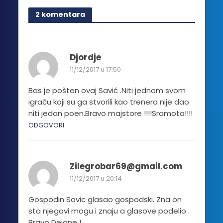
2 komentara
Djordje
11/12/2017 u 17:50
Bas je pošten ovaj Savić .Niti jednom svom
igraču koji su ga stvorili kao trenera nije dao
niti jedan poen.Bravo majstore !!!!Sramota!!!!
ODGOVORI
Zilegrobar69@gmail.com
11/12/2017 u 20:14
Gospodin Savic glasao gospodski. Zna on
sta njegovi mogu i znaju a glasove podelio .
Bravo Dejane !