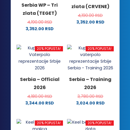
Serbia WP – Tri
zlata (CRVENE)
zlata (TEGET)
4,190.00
RSD
4,190.00
RSD
3,352.00
RSD
Ovaj
3,352.00
RSD
Ovaj
proizvod
proizvod
ima
ima
više
20% POPUSTA!
20% POPUSTA!
više
varijanti.
varijanti.
Opcije
Opcije
mogu
mogu
biti
Serbia – Official
Serbia – Training
biti
izabrane
2026
2026
izabrane
na
na
stranici
4,180.00
RSD
3,780.00
RSD
stranici
proizvoda.
3,344.00
RSD
3,024.00
RSD
proizvoda.
Ovaj
Ovaj
proizvod
proizvod
ima
ima
20% POPUSTA!
20% POPUSTA!
više
više