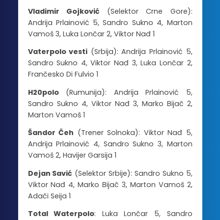
Vladimir Gojković
(Selektor Crne Gore):
Andrija Prlainović 5, Sandro Sukno 4, Marton
Vamoš 3, Luka Lončar 2, Viktor Nađ 1
Vaterpolo vesti
(Srbija): Andrija Prlainović 5,
Sandro Sukno 4, Viktor Nađ 3, Luka Lončar 2,
Frančesko Di Fulvio 1
H20polo
(Rumunija): Andrija Prlainović 5,
Sandro Sukno 4, Viktor Nađ 3, Marko Bijač 2,
Marton Vamoš 1
Šandor Čeh
(Trener Solnoka): Viktor Nađ 5,
Andrija Prlainović 4, Sandro Sukno 3, Marton
Vamoš 2, Havijer Garsija 1
Dejan Savić
(Selektor Srbije): Sandro Sukno 5,
Viktor Nađ 4, Marko Bijač 3, Marton Vamoš 2,
Adači Seija 1
Total Waterpolo
: Luka Lončar 5, Sandro