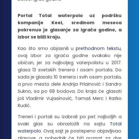
Portal Total waterpolo uz podršku
kompanije Keel, sredinom meseca
pokrenuo je glasanje za igrača godine, a
izbor se bliži kraju.
Kao što smo objasnili u
prethodnom tekstu
,
ovaj izbor za igrača godine svakako nije
običan, jer za najboljeg vaterpolistu u 2017.
glasa 13 svetskih trenera i osam portala. Do
sada je glasalo 10 trenera i svih osam portala,
a prvo mesto dele Andrija Prlainović i Sandro
Sukno, sa po 68 bodova. Do kraja će glasati
još Vladimir Vujasinović, Tamaš Merc i Ratko
Rudić.
Treneri i portali su izabrali po pet najboljih a
svaki glas su obrazložili na sajtu
Total
waterpolo
. Ovaj sajt je postepeno objavljivao
glasove, a pobednik će biti poznat za dve