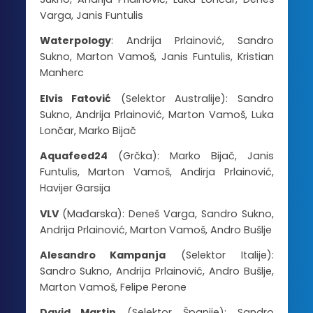
Varga, Janis Funtulis
Waterpology
: Andrija Prlainović, Sandro
Sukno, Marton Vamoš, Janis Funtulis, Kristian
Manherc
Elvis Fatović
(Selektor Australije): Sandro
Sukno, Andrija Prlainović, Marton Vamoš, Luka
Lončar, Marko Bijač
Aquafeed24
(Grčka): Marko Bijač, Janis
Funtulis, Marton Vamoš, Andirja Prlainović,
Havijer Garsija
VLV
(Mađarska): Deneš Varga, Sandro Sukno,
Andrija Prlainović, Marton Vamoš, Andro Bušlje
Alesandro Kampanja
(Selektor Italije):
Sandro Sukno, Andrija Prlainović, Andro Bušlje,
Marton Vamoš, Felipe Perone
David Martin
(Selektor Španije): Sandro