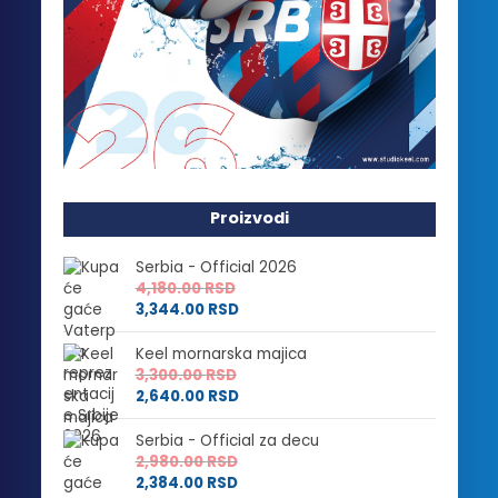
Proizvodi
Serbia - Official 2026
4,180.00
RSD
3,344.00
RSD
Keel mornarska majica
3,300.00
RSD
2,640.00
RSD
Serbia - Official za decu
2,980.00
RSD
2,384.00
RSD