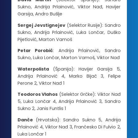
Sukno, Andrija Prlainović, Viktor Nađ, Havijer
Garsija, Andro Bušlje
Sergej Jevstignejev
(Selektor Rusije): Sandro
Sukno, Andrija Prlainović, Luka Lončar, Duško
Pijetlović, Marton Vamoš
Petar Porobić
: Andrija Prlainović, Sandro
Sukno, Luka Lončar, Marton Vamoš, Viktor Nađ
Waterpolista
(Španija): Havijer Garsija 5,
Andrija Prlainović 4, Marko Bijač 3, Felipe
Perone 2, Viktor Nađ 1
Teodoros Vlahos
(Selektor Grčke): Viktor Nađ
5, Luka Lončar 4, Andrija Prlainović 3, Sandro
Sukno 2, Janis Funtlis 1
Danče
(Hrvatska): Sandro Sukno 5, Andrija
Prlainović 4, Viktor Nađ 3, Frančesko Di Fulvio 2,
Luka Lončar 1