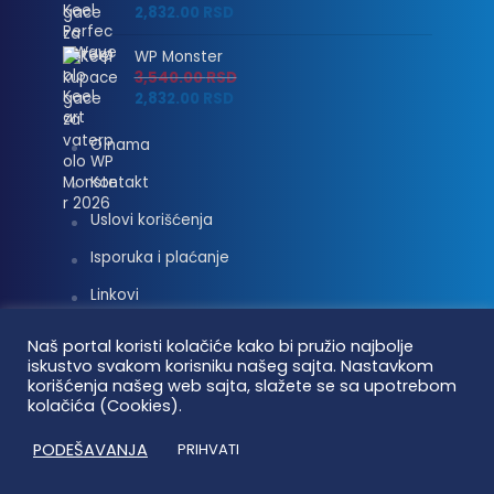
2,832.00
RSD
WP Monster
3,540.00
RSD
2,832.00
RSD
O nama
Kontakt
Uslovi korišćenja
Isporuka i plaćanje
Linkovi
Moj nalog
Naš portal koristi kolačiće kako bi pružio najbolje
iskustvo svakom korisniku našeg sajta. Nastavkom
korišćenja našeg web sajta, slažete se sa upotrebom
kolačića (Cookies).
Vaterpolo vesti © 2026. Sva prava zadržana.
PODEŠAVANJA
PRIHVATI