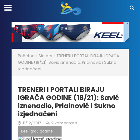
Početna
»
Slajder
»
TRENERI I PORTALI BIRAJU IGRAČA
GODINE (18/21): Savić iznenadio, Prlainović i Sukno
izjednačeni
TRENERI I PORTALI BIRAJU
IGRAČA GODINE (18/21): Savić
iznenadio, Prlainović i Sukno
izjednačeni
11/12/2017
2 komentara
Keel igrač godine