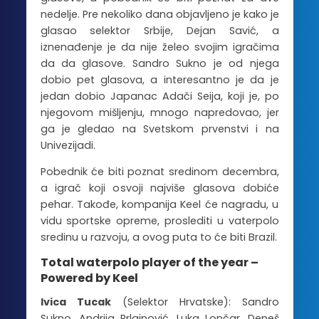
nedelje. Pre nekoliko dana objavljeno je kako je
glasao selektor Srbije, Dejan Savić, a
iznenađenje je da nije želeo svojim igračima
da da glasove. Sandro Sukno je od njega
dobio pet glasova, a interesantno je da je
jedan dobio Japanac Adači Seija, koji je, po
njegovom mišljenju, mnogo napredovao, jer
ga je gledao na Svetskom prvenstvi i na
Univezijadi.
Pobednik će biti poznat sredinom decembra,
a igrač koji osvoji najviše glasova dobiće
pehar. Takođe, kompanija Keel će nagradu, u
vidu sportske opreme, proslediti u vaterpolo
sredinu u razvoju, a ovog puta to će biti Brazil.
Total waterpolo player of the year –
Powered by Keel
Ivica Tucak
(Selektor Hrvatske): Sandro
Sukno, Andrija Prlainović, Luka Lončar, Deneš