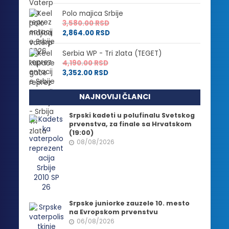
Polo majica Srbije
3,580.00
RSD
2,864.00
RSD
Serbia WP - Tri zlata (TEGET)
4,190.00
RSD
3,352.00
RSD
NAJNOVIJI ČLANCI
Srpski kadeti u polufinalu Svetskog
prvenstva, za finale sa Hrvatskom
(19:00)
08/08/2026
Srpske juniorke zauzele 10. mesto
na Evropskom prvenstvu
06/08/2026