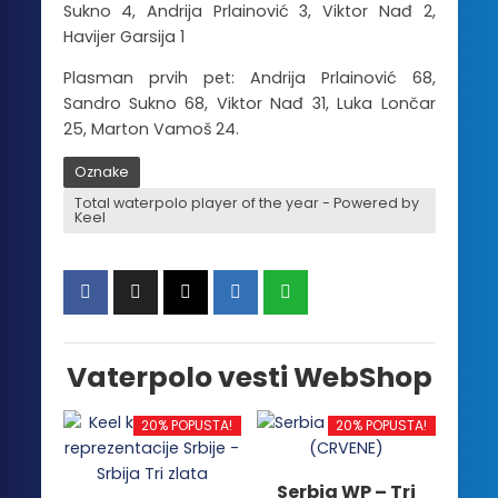
Sukno 4, Andrija Prlainović 3, Viktor Nađ 2,
Havijer Garsija 1
Plasman prvih pet: Andrija Prlainović 68,
Sandro Sukno 68, Viktor Nađ 31, Luka Lončar
25, Marton Vamoš 24.
Oznake
Total waterpolo player of the year - Powered by
Keel
Vaterpolo vesti WebShop
20% POPUSTA!
20% POPUSTA!
Serbia WP – Tri