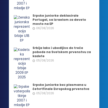
Srpske juniorke deklasirale
Portugal, sa Izraelom za deveto
mesto na EP
06/08/2026
Srbija lako i ubedljivo do treće
pobede na Svetskom prvenstvu za
kadete
05/08/2026
Srpske juniorke bez plasmana u
četvrtfinale Evropskog prvenstva
05/08/2026