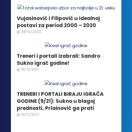
Opcije
mogu
biti
Vujasinović i Filipović u idealnoj
izabrane
postavi za period 2000 – 2020
na
28/12/2020
stranici
proizvoda.
Treneri i portali izabrali: Sandro
Sukno igrač godine!
15/12/2017
TRENERI I PORTALI BIRAJU IGRAČA
GODINE (9/21): Sukno u blagoj
prednosti, Prlainović ga prati
30/11/2017