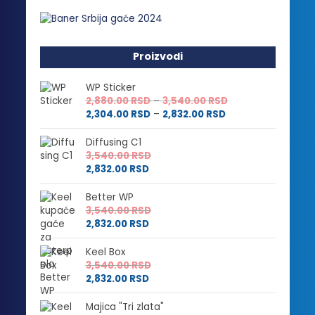
Proizvodi
WP Sticker
Raspon
2,880.00
RSD
–
3,540.00
RSD
Raspon
cena:
2,304.00
RSD
–
2,832.00
RSD
cena:
od
od
2,880.00 RSD
Diffusing C1
2,304.00 RSD
do
3,540.00
RSD
do
3,540.00 RSD
2,832.00
RSD
2,832.00 RSD
Better WP
3,540.00
RSD
2,832.00
RSD
Keel Box
3,540.00
RSD
2,832.00
RSD
Majica "Tri zlata"