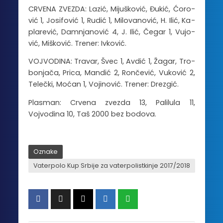
CR­VE­NA ZVE­ZDA: La­zić, Mi­ju­ško­vić, Đu­kić, Ćo­ro­
vić 1, Jo­si­fo­vić 1, Ru­dić 1, Mi­lo­va­no­vić, H. Ilić, Ka­
pla­re­vić, Dam­nja­no­vić 4, J. Ilić, Če­gar 1, Vu­jo­
vić, Mi­ško­vić. Tre­ner: Iv­ko­vić.
VOJ­VO­DI­NA: Tra­var, Švec 1, Av­dić 1, Ža­gar, Tro­
bo­nja­ča, Pri­ca, Man­dić 2, Ron­če­vić, Vu­ko­vić 2,
Te­leč­ki, Mo­ćan 1, Vo­ji­no­vić. Tre­ner: Dre­zgić.
Plasman: Crvena zvezda 13, Palilula 11,
Vojvodina 10, Taš 2000 bez bodova.
Oznake
Vaterpolo Kup Srbije za vaterpolistkinje 2017/2018