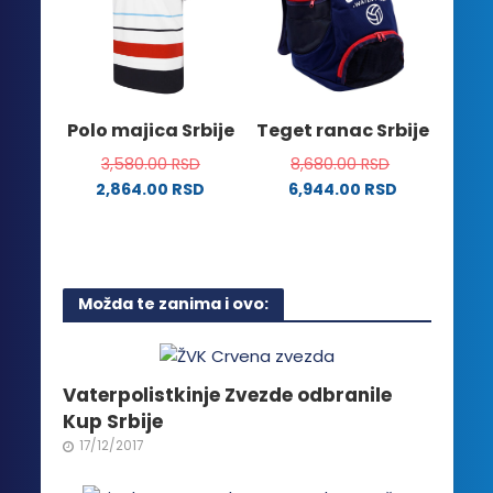
mogu
Opcije
biti
mogu
izabrane
biti
na
izabrane
stranici
na
Polo majica Srbije
Teget ranac Srbije
proizvoda.
stranici
3,580.00
RSD
8,680.00
RSD
proizvoda.
2,864.00
RSD
6,944.00
RSD
Ovaj
proizvod
ima
više
Možda te zanima i ovo:
varijanti.
Opcije
mogu
biti
Vaterpolistkinje Zvezde odbranile
izabrane
Kup Srbije
na
17/12/2017
stranici
proizvoda.