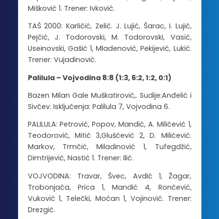
Mišković 1. Trener: Ivković.
TAŠ 2000: Karličić, Zelić. J. Lujić, Šarac, I. Lujić,
Pejčić, J. Todorovski, M. Todorovski, Vasić,
Useinovski, Gašić 1, Mladenović, Pekijević, Lukić.
Trener: Vujadinović.
Palilula – Vojvodina 8:8 (1:3, 6:2, 1:2, 0:1)
Bazen Milan Gale Muškatirović,. Sudije:Anđelić i
Sivčev. Isključenja: Palilula 7, Vojvodina 6.
PALILULA: Petrović, Popov, Mandić, A. Milićević 1,
Teodorović, Mitić 3,Gluščević 2, D. Milićević.
Markov, Trmčić, Miladinović 1, Tufegdžić,
Dimtrijević, Nastić 1. Trener: Ilić.
VOJVODINA: Travar, Švec, Avdić 1, Žagar,
Trobonjača, Prica 1, Mandić 4, Rončević,
Vuković 1, Telečki, Moćan 1, Vojinović. Trener:
Drezgić.