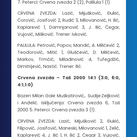
7. Peterci: Crvena zvezda 2 (2), Palilula 1 (1).
CRVENA ZVEZDA: Lazić, Mijušković, Đukić,
Ćorović, Josifović 2, Rudić 3, Milovanović, H. Ilić,
Kaplarević 1, Damnjanović 3, J. Ilić, Ćegar,
Vujović, Mišković. Trener: Ivković.
PALILULA: Petrović, Popov, Mandić, A. Milićević 2,
Teodorović, Mitić 1, Gluščević, D. Milićević,
Markov, Trmčić, Miladinović 4, Tufegdžić,
Dimitrijević, Nastić. Trener: Ilić.
Crvena zvezda – Taš 2000 14:1 (3:0, 6:0,
4:1,1:0)
Bazen Milan Gale Muškatirović,. Sudije:Zeljković
i Anđelić. Isključenja: Crvena zvezda 6, Taš
2000 5. Peterci: Crvena zvezda 3 (1).
CRVENA ZVEZDA: Lazić, Mijušković 2, Đukić,
Filipović, Josifović, Maneski, Milovanović 1, Zelić,
Kaplarević 4, J. Ilić 1, H. Ilić 2, Ćegar 3, Vujović,