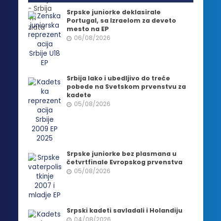
Srpske juniorke deklasirale
Portugal, sa Izraelom za deveto
mesto na EP
06/08/2026
Srbija lako i ubedljivo do treće
pobede na Svetskom prvenstvu za
kadete
05/08/2026
Srpske juniorke bez plasmana u
četvrtfinale Evropskog prvenstva
05/08/2026
Srpski kadeti savladali i Holandiju
04/08/2026