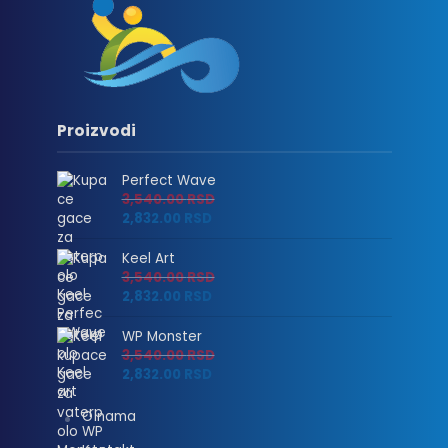
Proizvodi
Perfect Wave
3,540.00
RSD
2,832.00
RSD
Keel Art
3,540.00
RSD
2,832.00
RSD
WP Monster
3,540.00
RSD
2,832.00
RSD
O nama