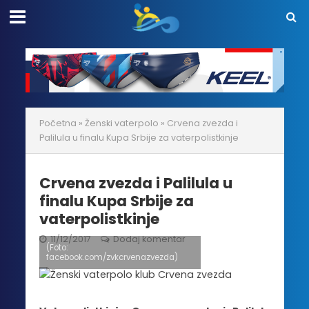
Početna
»
Ženski vaterpolo
»
Crvena zvezda i
Palilula u finalu Kupa Srbije za vaterpolistkinje
Crvena zvezda i Palilula u
finalu Kupa Srbije za
vaterpolistkinje
11/12/2017
Dodaj komentar
(Foto:
facebook.com/zvkcrvenazvezda)