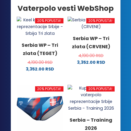
Vaterpolo vesti WebShop
20% POPUSTA!
20% POPUSTA!
Serbia WP – Tri
Serbia WP – Tri
zlata (CRVENE)
zlata (TEGET)
4,190.00
RSD
4,190.00
RSD
3,352.00
RSD
Ovaj
3,352.00
RSD
Ovaj
proizvod
proizvod
ima
ima
više
20% POPUSTA!
20% POPUSTA!
više
varijanti.
varijanti.
Opcije
Opcije
mogu
mogu
biti
Serbia – Training
biti
izabrane
2026
izabrane
na