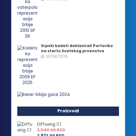
Srpski kadeti deklasirali Portoriko
na startu Svetskog prvenstva
03/08/2026
Proizvodi
Diffusing C1
3,540.00
RSD
2,832.00
RSD