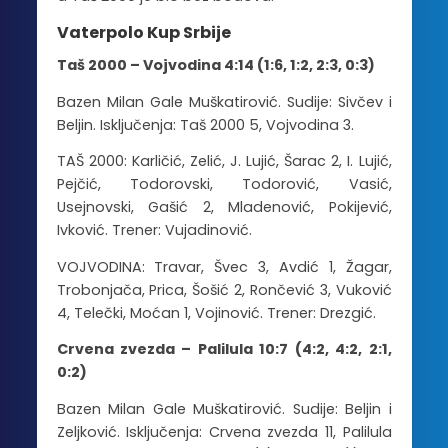
Vaterpolo Kup Srbije
Taš 2000 – Vojvodina 4:14 (1:6, 1:2, 2:3, 0:3)
Bazen Milan Gale Muškatirović. Sudije: Sivčev i
Beljin. Isključenja: Taš 2000 5, Vojvodina 3.
TAŠ 2000: Karličić, Zelić, J. Lujić, Šarac 2, I. Lujić,
Pejčić, Todorovski, Todorović, Vasić,
Usejnovski, Gašić 2, Mladenović, Pokijević,
Ivković. Trener: Vujadinović.
VOJVODINA: Travar, Švec 3, Avdić 1, Žagar,
Trobonjača, Prica, Šošić 2, Rončević 3, Vuković
4, Telečki, Moćan 1, Vojinović. Trener: Drezgić.
Crvena zvezda – Palilula 10:7 (4:2, 4:2, 2:1,
0:2)
Bazen Milan Gale Muškatirović. Sudije: Beljin i
Zeljković. Isključenja: Crvena zvezda 11, Palilula