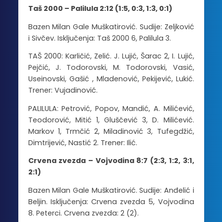
Taš 2000 – Palilula 2:12 (1:5, 0:3, 1:3, 0:1)
Bazen Milan Gale Muškatirović. Sudije: Zeljković
i Sivčev. Isključenja: Taš 2000 6, Palilula 3.
TAŠ 2000: Karličić, Zelić. J. Lujić, Šarac 2, I. Lujić,
Pejčić, J. Todorovski, M. Todorovski, Vasić,
Useinovski, Gašić , Mladenović, Pekijević, Lukić.
Trener: Vujadinović.
PALILULA: Petrović, Popov, Mandić, A. Milićević,
Teodorović, Mitić 1, Gluščević 3, D. Milićević.
Markov 1, Trmčić 2, Miladinović 3, Tufegdžić,
Dimtrijević, Nastić 2. Trener: Ilić.
Cr­ve­na zve­zda – Voj­vo­di­na 8:7 (2:3, 1:2, 3:1,
2:1)
Ba­zen Mi­lan Ga­le Mu­ška­ti­ro­vić. Su­di­je: An­đe­lić i
Be­ljin. Is­klju­če­nja: Cr­ve­na zve­zda 5, Voj­vo­di­na
8. Pe­ter­ci. Cr­ve­na zve­zda: 2 (2).