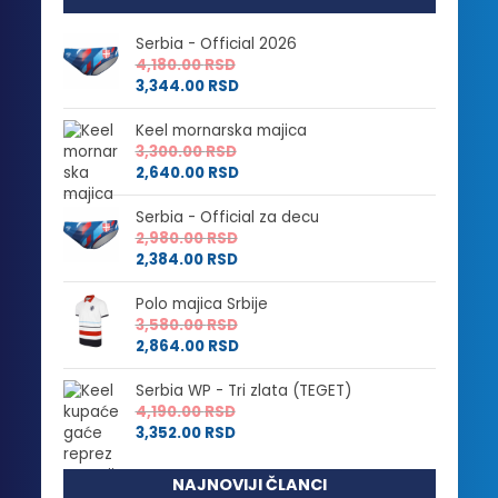
Serbia - Official 2026
4,180.00
RSD
3,344.00
RSD
Keel mornarska majica
3,300.00
RSD
2,640.00
RSD
Serbia - Official za decu
2,980.00
RSD
2,384.00
RSD
Polo majica Srbije
3,580.00
RSD
2,864.00
RSD
Serbia WP - Tri zlata (TEGET)
4,190.00
RSD
3,352.00
RSD
NAJNOVIJI ČLANCI