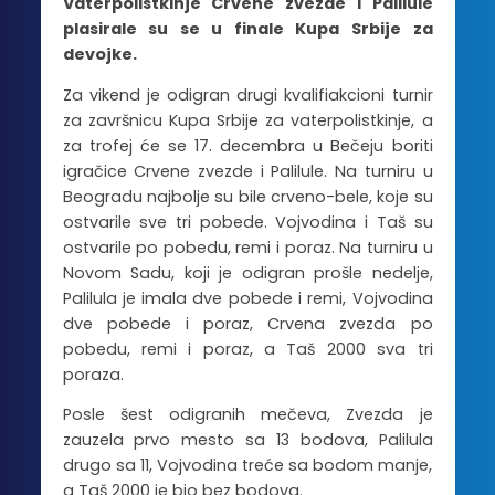
Vaterpolistkinje Crvene zvezde i Palilule
plasirale su se u finale Kupa Srbije za
devojke.
Za vikend je odigran drugi kvalifiakcioni turnir
za završnicu Kupa Srbije za vaterpolistkinje, a
za trofej će se 17. decembra u Bečeju boriti
igračice Crvene zvezde i Palilule. Na turniru u
Beogradu najbolje su bile crveno-bele, koje su
ostvarile sve tri pobede. Vojvodina i Taš su
ostvarile po pobedu, remi i poraz. Na turniru u
Novom Sadu, koji je odigran prošle nedelje,
Palilula je imala dve pobede i remi, Vojvodina
dve pobede i poraz, Crvena zvezda po
pobedu, remi i poraz, a Taš 2000 sva tri
poraza.
Posle šest odigranih mečeva, Zvezda je
zauzela prvo mesto sa 13 bodova, Palilula
drugo sa 11, Vojvodina treće sa bodom manje,
a Taš 2000 je bio bez bodova.