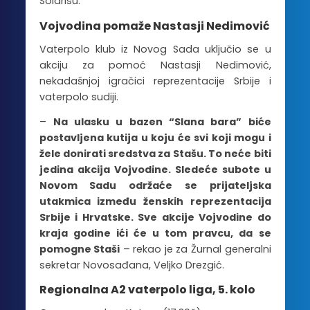
Solarisu.
Vojvodina pomaže Nastasji Nedimović
Vaterpolo klub iz Novog Sada uključio se u
akciju za pomoć Nastasji Nedimović,
nekadašnjoj igračici reprezentacije Srbije i
vaterpolo sudiji.
–
Na ulasku u bazen “Slana bara” biće
postavljena kutija u koju će svi koji mogu i
žele donirati sredstva za Stašu. To neće biti
jedina akcija Vojvodine. Sledeće subote u
Novom Sadu održaće se prijateljska
utakmica između ženskih reprezentacija
Srbije i Hrvatske. Sve akcije Vojvodine do
kraja godine ići će u tom pravcu, da se
pomogne Staši
– rekao je za Žurnal generalni
sekretar Novosađana, Veljko Drezgić.
Regionalna A2 vaterpolo liga, 5. kolo