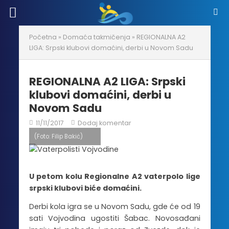
Početna
»
Domaća takmičenja
»
REGIONALNA A2
LIGA: Srpski klubovi domaćini, derbi u Novom Sadu
REGIONALNA A2 LIGA: Srpski
klubovi domaćini, derbi u
Novom Sadu
11/11/2017
Dodaj komentar
(Foto: Filip Bakić)
U petom kolu Regionalne A2 vaterpolo lige
srpski klubovi biće domaćini.
Derbi kola igra se u Novom Sadu, gde će od 19
sati Vojvodina ugostiti Šabac. Novosađani