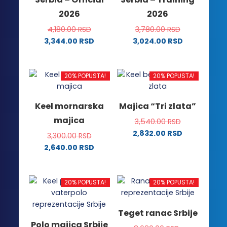
biti
izabrane
2026
2026
izabrane
na
na
stranici
4,180.00
RSD
3,780.00
RSD
stranici
proizvoda.
3,344.00
RSD
3,024.00
RSD
proizvoda.
Ovaj
Ovaj
proizvod
proizvod
ima
ima
20% POPUSTA!
20% POPUSTA!
više
više
varijanti.
varijanti.
Keel mornarska
Majica “Tri zlata”
Opcije
Opcije
majica
3,540.00
RSD
mogu
mogu
2,832.00
RSD
biti
biti
3,300.00
RSD
Ovaj
izabrane
izabrane
2,640.00
RSD
proizvod
na
na
Ovaj
ima
stranici
stranici
proizvod
više
proizvoda.
proizvoda.
ima
20% POPUSTA!
20% POPUSTA!
varijanti.
više
Opcije
varijanti.
Teget ranac Srbije
mogu
Opcije
Polo majica Srbije
biti