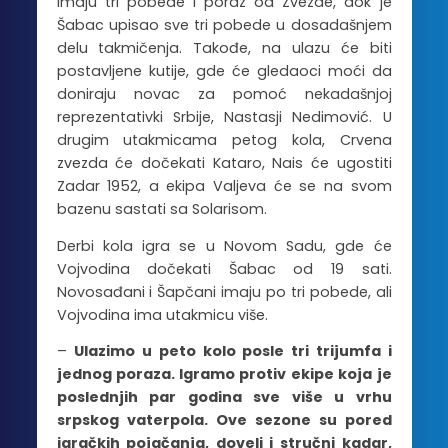
imaju tri pobede i poraz od Zvezde, dok je
Šabac upisao sve tri pobede u dosadašnjem
delu takmičenja. Takođe, na ulazu će biti
postavljene kutije, gde će gledaoci moći da
doniraju novac za pomoć nekadašnjoj
reprezentativki Srbije, Nastasji Nedimović. U
drugim utakmicama petog kola, Crvena
zvezda će dočekati Kataro, Nais će ugostiti
Zadar 1952, a ekipa Valjeva će se na svom
bazenu sastati sa Solarisom.
Derbi kola igra se u Novom Sadu, gde će
Vojvodina dočekati Šabac od 19 sati.
Novosađani i Šapčani imaju po tri pobede, ali
Vojvodina ima utakmicu više.
–
Ulazimo u peto kolo posle tri trijumfa i
jednog poraza. Igramo protiv ekipe koja je
poslednjih par godina sve više u vrhu
srpskog vaterpola. Ove sezone su pored
igračkih pojačanja, doveli i stručni kadar,