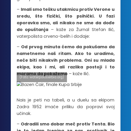
–
Imali smo tešku utakmicu protiv Verone u
sredu, što fizički, što psihički. U fazi
oporavka smo, ali nikako ne sme da dođe
do opuštanja
– kaže za Žurnal Stefan Ilić,
vaterpolista crveno-belih i dodaje:
–
Od prvog minuta ćemo da pokušamo da
nametnemo naš ritam. Ako to uradimo,
neće biti nikakvih problema. Oni su mlada
ekipa, kao i mi, ali razlika postoji i to
moramo da pokažemo
– kaže Ilić.
(Foto: waterpoloserbia.org)
Nais je peti na tabeli, a u duelu sa ekipom
Zadra 1952 imaće priliku da popravi svoj
učinak.
–
Odradili smo dobar meč protiv Tenta. Bio
je to jedan trening za nas, protivnik je