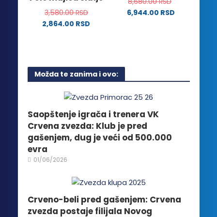
8,680.00
RSD
mogu
izabrane
3,580.00
RSD
6,944.00
RSD
biti
na
2,864.00
RSD
izabrane
stranici
Ovaj
na
proizvoda.
proizvod
stranici
ima
proizvoda.
više
Možda te zanima i ovo:
varijanti.
Opcije
mogu
biti
Saopštenje igrača i trenera VK
izabrane
Crvena zvezda: Klub je pred
na
gašenjem, dug je veći od 500.000
stranici
evra
proizvoda.
01/06/2026
Crveno-beli pred gašenjem: Crvena
zvezda postaje filijala Novog