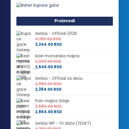
Proizvodi
Serbia - Official 2026
4,180.00
RSD
3,344.00
RSD
Keel mornarska majica
3,300.00
RSD
2,640.00
RSD
Serbia - Official za decu
2,980.00
RSD
2,384.00
RSD
Polo majica Srbije
3,580.00
RSD
2,864.00
RSD
Serbia WP - Tri zlata (TEGET)
4,190.00
RSD