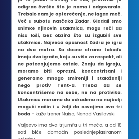
odigrao čvršće što je nama i odgovaralo.
Trebalo nam je opterećenje, ne lagan meč.
Već u subotu nasčeka Zadar. Gledali smo
snimke njihovih utakmica, mogu reći da
nisu loši, bez obzira što su izgubili sve
utakmice. Najveća opasnost Zadra je igra
na dva metra. Sa desne strane takođe
imaju dva igrača, koju su više za respekt, ali
ne potcenjujemo ostale. Znaju da igraju,
moramo biti oprezni, koncentrisani i
generalno mnogo smireniji i staloženiji
nego protiv Tent-a. Treba da se
koncentrišemo na sebe, ne na protivika.
Utakmicu moramo da odradimo na najbolji
mogući način i u želji da osvojimo sva tri
boda
– kaže trener Naisa, Nenad Vasilovski.
Valjeevo ima dva trijumfa u tri meča, a od 18
sati biće domaćin poslednjeplasiranom