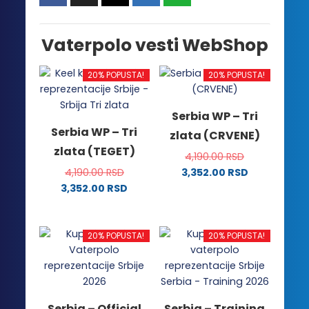
Vaterpolo vesti WebShop
20% POPUSTA!
20% POPUSTA!
Serbia WP – Tri
Serbia WP – Tri
zlata (CRVENE)
zlata (TEGET)
4,190.00
RSD
4,190.00
RSD
3,352.00
RSD
Ovaj
3,352.00
RSD
Ovaj
proizvod
proizvod
ima
ima
više
20% POPUSTA!
20% POPUSTA!
više
varijanti.
varijanti.
Opcije
Opcije
mogu
mogu
biti
Serbia – Official
Serbia – Training