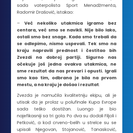
sada vaterpolista Sport Menadžmenta,
Radomir Drašović, istakao:
–
Već nekoliko utakmica igramo bez
centara, već smo se navikli. Nije bilo lako,
ostali smo bez snage. Kada smo trebali da
se odlepimo, nismo uspevali. Tek smo na
kraju napravili prednost i čestitao bih
Zvezdi na dobroj partiji. Sigurno nas
očekuje još jedna ovakva utakmica, ne
sme rezultat da nas prevari i opusti. Igrali
smo kao tim, odbrana je bila na prvom
mestu, a na kraju je došao i rezultat
.
Zvezda je namučila kvalitetniju ekipu, ali je
utisak da je prolaz u polufinale Kupa Evrope
sada teško dostižan. Luongo je bio
najefikasniji sa tri gola. Po dva su dodali Filjoli i
Petković, a kod crveno-belih u strelce su se
upisali Njegovan, Stojanović, Tanasković,