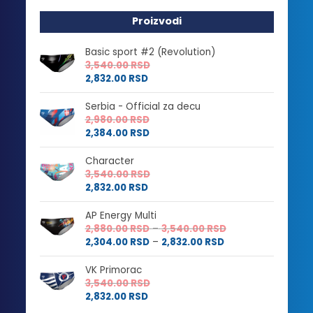
Proizvodi
Basic sport #2 (Revolution)
3,540.00
RSD
2,832.00
RSD
Serbia - Official za decu
2,980.00
RSD
2,384.00
RSD
Character
3,540.00
RSD
2,832.00
RSD
AP Energy Multi
Raspon
2,880.00
RSD
–
3,540.00
RSD
Raspon
cena:
2,304.00
RSD
–
2,832.00
RSD
cena:
od
od
2,880.00 RSD
VK Primorac
2,304.00 RSD
do
3,540.00
RSD
do
3,540.00 RSD
2,832.00
RSD
2,832.00 RSD