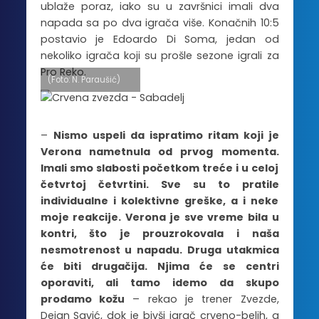
ublaže poraz, iako su u završnici imali dva
napada sa po dva igrača više. Konačnih 10:5
postavio je Edoardo Di Soma, jedan od
nekoliko igrača koji su prošle sezone igrali za
Pro Reko.
(Foto: N. Paraušić)
–
Nismo uspeli da ispratimo ritam koji je
Verona nametnula od prvog momenta.
Imali smo slabosti početkom treće i u celoj
četvrtoj četvrtini. Sve su to pratile
individualne i kolektivne greške, a i neke
moje reakcije. Verona je sve vreme bila u
kontri, što je prouzrokovala i naša
nesmotrenost u napadu. Druga utakmica
će biti drugačija. Njima će se centri
oporaviti, ali tamo idemo da skupo
prodamo kožu
– rekao je trener Zvezde,
Dejan Savić, dok je bivši igrač crveno-belih, a