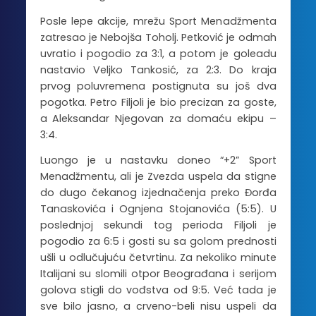
Posle lepe akcije, mrežu Sport Menadžmenta
zatresao je Nebojša Toholj. Petković je odmah
uvratio i pogodio za 3:1, a potom je goleadu
nastavio Veljko Tankosić, za 2:3. Do kraja
prvog poluvremena postignuta su još dva
pogotka. Petro Filjoli je bio precizan za goste,
a Aleksandar Njegovan za domaću ekipu –
3:4.
Luongo je u nastavku doneo “+2” Sport
Menadžmentu, ali je Zvezda uspela da stigne
do dugo čekanog izjednačenja preko Đorđa
Tanaskovića i Ognjena Stojanovića (5:5). U
poslednjoj sekundi tog perioda Filjoli je
pogodio za 6:5 i gosti su sa golom prednosti
ušli u odlučujuću četvrtinu. Za nekoliko minute
Italijani su slomili otpor Beograđana i serijom
golova stigli do vođstva od 9:5. Već tada je
sve bilo jasno, a crveno-beli nisu uspeli da