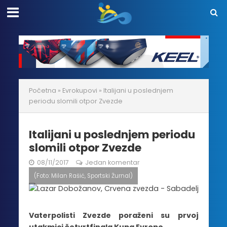
Početna
»
Evrokupovi
»
Italijani u poslednjem
periodu slomili otpor Zvezde
Italijani u poslednjem periodu
slomili otpor Zvezde
08/11/2017
Jedan komentar
(Foto: Milan Rašić, Sportski Žurnal)
Vaterpolisti Zvezde poraženi su prvoj