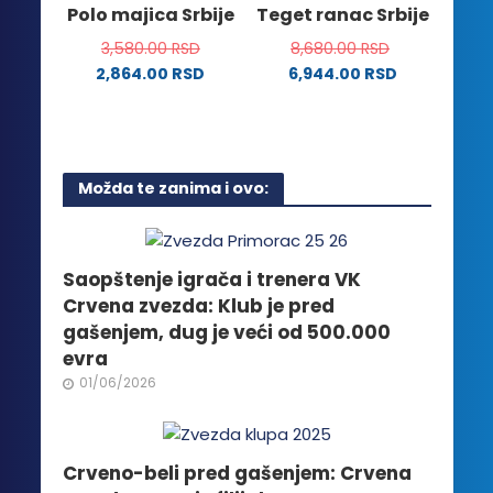
Polo majica Srbije
Teget ranac Srbije
proizvoda.
stranici
3,580.00
RSD
8,680.00
RSD
proizvoda.
2,864.00
RSD
6,944.00
RSD
Ovaj
proizvod
ima
više
Možda te zanima i ovo:
varijanti.
Opcije
mogu
biti
Saopštenje igrača i trenera VK
izabrane
Crvena zvezda: Klub je pred
na
gašenjem, dug je veći od 500.000
stranici
evra
proizvoda.
01/06/2026
Crveno-beli pred gašenjem: Crvena