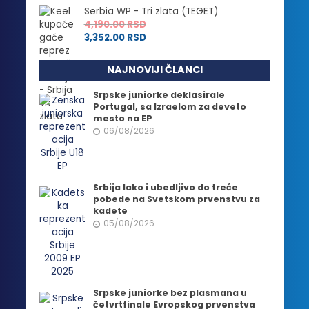
Serbia WP - Tri zlata (TEGET)
4,190.00
RSD
3,352.00
RSD
NAJNOVIJI ČLANCI
Srpske juniorke deklasirale
Portugal, sa Izraelom za deveto
mesto na EP
06/08/2026
Srbija lako i ubedljivo do treće
pobede na Svetskom prvenstvu za
kadete
05/08/2026
Srpske juniorke bez plasmana u
četvrtfinale Evropskog prvenstva