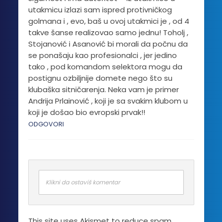
utakmicu izlazi sam ispred protivničkog
golmana i , evo, baš u ovoj utakmici je , od 4
takve šanse realizovao samo jednu! Toholj ,
Stojanović i Asanović bi morali da počnu da
se ponašaju kao profesionalci , jer jedino
tako , pod komandom selektora mogu da
postignu ozbiljnije domete nego što su
klubaška sitničarenja. Neka vam je primer
Andrija Prlainović , koji je sa svakim klubom u
koji je došao bio evropski prvak!!
ODGOVORI
Klikni da ostaviš komentar
This site uses Akismet to reduce spam.