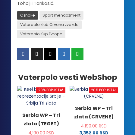
Toholj i Tankosić.
Oznake
Sport menadžment
Vaterpolo klub Crvena zvezda
Vaterpolo Kup Evrope
Vaterpolo vesti WebShop
20% POPUSTA!
20% POPUSTA!
Serbia WP – Tri
Serbia WP – Tri
zlata (CRVENE)
zlata (TEGET)
4,190.00
RSD
4,190.00
RSD
3,352.00
RSD