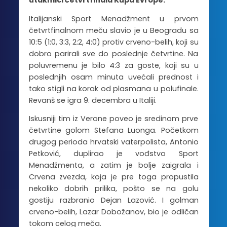
utakmici četvrtfinala Kupa Evrope.
Italijanski Sport Menadžment u prvom
četvrtfinalnom meču slavio je u Beogradu sa
10:5 (1:0, 3:3, 2:2, 4:0) protiv crveno-belih, koji su
dobro parirali sve do poslednje četvrtine. Na
poluvremenu je bilo 4:3 za goste, koji su u
poslednjih osam minuta uvećali prednost i
tako stigli na korak od plasmana u polufinale.
Revanš se igra 9. decembra u Italiji.
Iskusniji tim iz Verone poveo je sredinom prve
četvrtine golom Stefana Luonga. Početkom
drugog perioda hrvatski vaterpolista, Antonio
Petković, duplirao je vođstvo Sport
Menadžmenta, a zatim je bolje zaigrala i
Crvena zvezda, koja je pre toga propustila
nekoliko dobrih prilika, pošto se na golu
gostiju razbranio Dejan Lazović. I golman
crveno-belih, Lazar Dobožanov, bio je odličan
tokom celog meča.