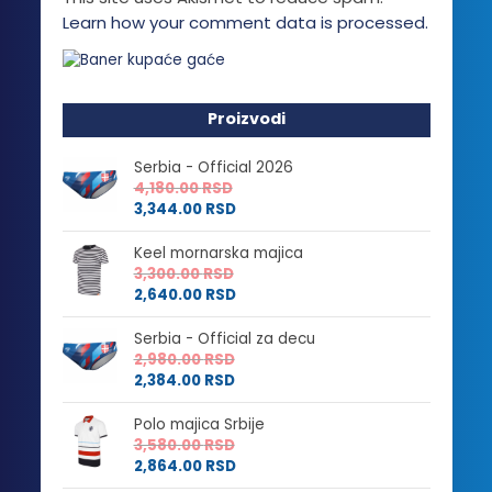
Learn how your comment data is processed.
Proizvodi
Serbia - Official 2026
4,180.00
RSD
3,344.00
RSD
Keel mornarska majica
3,300.00
RSD
2,640.00
RSD
Serbia - Official za decu
2,980.00
RSD
2,384.00
RSD
Polo majica Srbije
3,580.00
RSD
2,864.00
RSD