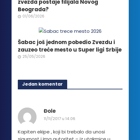
zvezda postaje filijala Novog
Beograda?
01/06/2026
Šabac još jednom pobedio Zvezdu i
zauzeo treće mesto u Super ligi Srbije
25/05/2026
Jedan komentar
Đole
11/11/2017 u 14:06
Kapiten ekipe , koji bi trebalo da unosi
sigurnost i ima autoritet – iz utakmice u