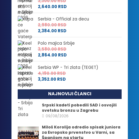
3,300.00
RSD
2,640.00
RSD
Serbia - Official za decu
2,980.00
RSD
2,384.00
RSD
Polo majica Srbije
3,580.00
RSD
2,864.00
RSD
Serbia WP - Tri zlata (TEGET)
4,190.00
RSD
3,352.00
RSD
NAJNOVIJI ČLANCI
Srpski kadeti pobedili SAD i osvojili
svetsku bronzu u Zagrebu
09/08/2026
Miloš Korolija odredio spisak juniora
za Evropsko prvenstvo u Varni, sa
Španijom na startu