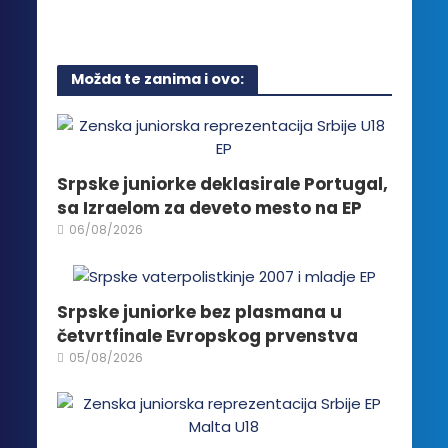
Opcije
mogu
biti
Možda te zanima i ovo:
izabrane
na
stranici
proizvoda.
Srpske juniorke deklasirale Portugal,
sa Izraelom za deveto mesto na EP
06/08/2026
Srpske juniorke bez plasmana u
četvrtfinale Evropskog prvenstva
05/08/2026