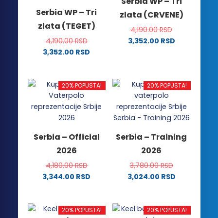
Serbia WP – Tri
Serbia WP – Tri
zlata (CRVENE)
zlata (TEGET)
4,190.00
RSD
4,190.00
RSD
3,352.00
RSD
Ovaj
3,352.00
RSD
Ovaj
proizvod
proizvod
ima
ima
više
20% POPUSTA!
20% POPUSTA!
više
varijanti.
varijanti.
Opcije
Opcije
mogu
mogu
biti
Serbia – Official
Serbia – Training
biti
izabrane
2026
2026
izabrane
na
na
stranici
4,180.00
RSD
3,780.00
RSD
stranici
proizvoda.
3,344.00
RSD
3,024.00
RSD
proizvoda.
Ovaj
Ovaj
proizvod
proizvod
ima
ima
20% POPUSTA!
20% POPUSTA!