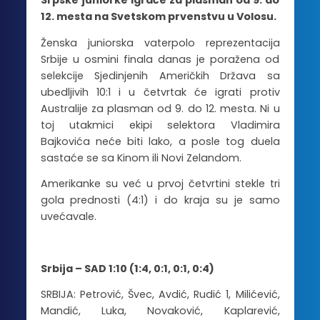
Srpske juniorke igraće za plasman od 9. do
12. mesta na Svetskom prvenstvu u Volosu.
Ženska juniorska vaterpolo reprezentacija
Srbije u osmini finala danas je poražena od
selekcije Sjedinjenih Američkih Država sa
ubedljivih 10:1 i u četvrtak će igrati protiv
Australije za plasman od 9. do 12. mesta. Ni u
toj utakmici ekipi selektora Vladimira
Bajkovića neće biti lako, a posle tog duela
sastaće se sa Kinom ili Novi Zelandom.
Amerikanke su već u prvoj četvrtini stekle tri
gola prednosti (4:1) i do kraja su je samo
uvećavale.
Srbija – SAD 1:10 (1:4, 0:1, 0:1, 0:4)
SRBIJA: Petrović, Švec, Avdić, Rudić 1, Milićević,
Mandić, Luka, Novaković, Kaplarević,