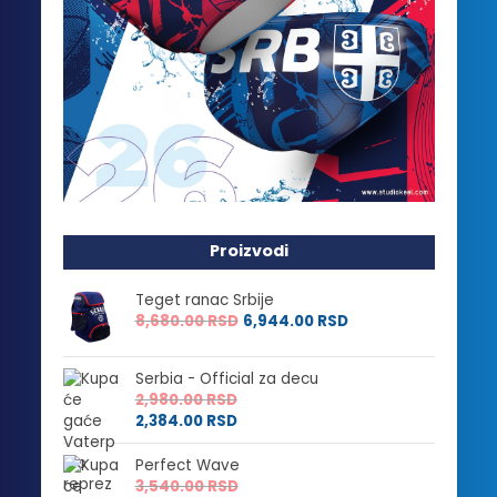
Proizvodi
Teget ranac Srbije
8,680.00
RSD
6,944.00
RSD
Serbia - Official za decu
2,980.00
RSD
2,384.00
RSD
Perfect Wave
3,540.00
RSD