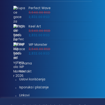
Perfect Wave
3,540.00
RSD
2,832.00
RSD
Keel Art
3,540.00
RSD
2,832.00
RSD
WP Monster
3,540.00
RSD
2,832.00
RSD
O nama
Kontakt
Uslovi korišćenja
Isporuka i plaćanje
Linkovi
Moj nalog